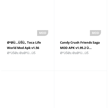
ØªØ­Ù…ÙŠÙ„ Toca Life
Candy Crush Friends Saga
World Mod Apk v1.56
MOD APK v1.95.2 Ù…
ØºÙŠØ± Ø±Ø³Ù…ÙŠ
ØºÙŠØ± Ø±Ø³Ù…ÙŠ
Ù„Ø£Ø¬Ù‡Ø²Ø©
ÙØªÙˆØ­ Ù„Ø¬Ù…ÙŠØ¹
Ø§Ù„Ø£Ù†Ø¯Ø±ÙˆÙŠØ¯
Ø§Ù„Ø´Ø®ØµÙŠØ§Øª