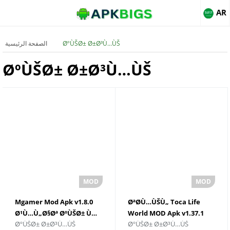
AR
ØºÙŠØ± Ø±Ø³Ù…ÙŠ
الصفحة الرئيسية
ØºÙŠØ± Ø±Ø³Ù…ÙŠ
Mgamer Mod Apk v1.8.0
ØªØ­Ù…ÙŠÙ„ Toca Life
Ø¹Ù…Ù„Ø§Øª ØºÙŠØ± Ù…
World MOD Apk v1.37.1
ØºÙŠØ± Ø±Ø³Ù…ÙŠ
ØºÙŠØ± Ø±Ø³Ù…ÙŠ
Ø­Ø¯ÙˆØ¯Ø© 2025ØªØ­Ù…
Ù„Ù†Ø¸Ø§Ù… Android