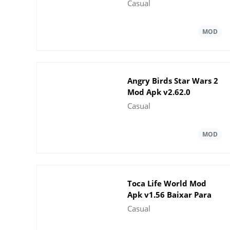
VersÃ£o mais recente
Casual
Angry Birds Star Wars 2
Mod Apk v2.62.0
Dinheiro Ilimitado
Casual
Toca Life World Mod
Apk v1.56 Baixar Para
Android
Casual