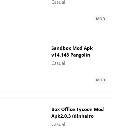
ilimitado)
Casual
Sandbox Mod Apk
v14.148 Pangolin
Premium Desbloqueado
Casual
Box Office Tycoon Mod
Apk2.0.3 (dinheiro
ilimitado versÃ£o mais
Casual
recente)