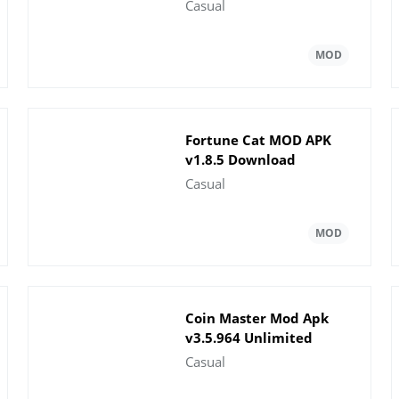
gemas ilimitados
Casual
Fortune Cat MOD APK
v1.8.5 Download
ilimitado de pontos de
Casual
aÃ§Ã£o
Coin Master Mod Apk
v3.5.964 Unlimited
Tudo
Casual