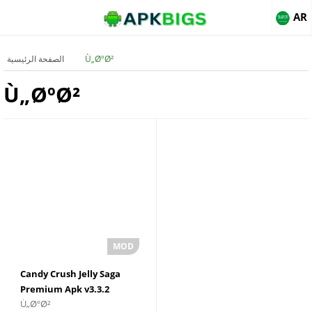
AR
Ù„ØºØ²
الصفحة الرئيسية
Ù„ØºØ²
Candy Crush Jelly Saga
Premium Apk v3.3.2
Ù„ØºØ²
Ø³Ø¨Ø§Ø¦Ùƒ