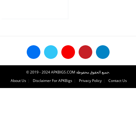
Ø°Ù‡Ø¨ÙŠØ© ØºÙŠØ± Ù…
Ø­Ø¯ÙˆØ¯Ø©
© 2019 - 2024 APKBIGS.COM جميع الحقوق محفوظة.
About Us
Disclaimer For APKBigs
Privacy Policy
Contact Us