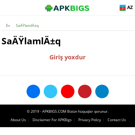
AZ
Ev
SaÄŸlamlÄ±q
SaÄŸlamlÄ±q
Giriş yoxdur
© 2019 - APKBIGS.COM Bütün hüquqlar qorunur.
About Us
Disclaimer For APKBigs
Privacy Policy
Contact Us