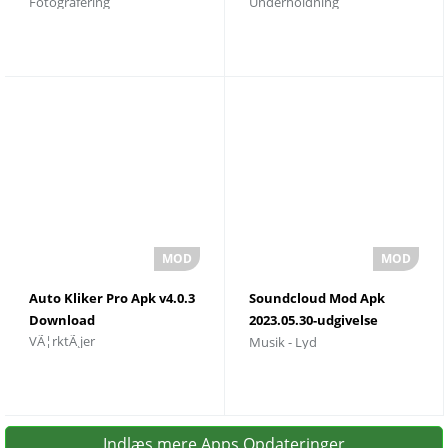
Fotografering
Underholdning
Download til Android
rc5 Download
Auto Kliker Pro Apk v4.0.3
Soundcloud Mod Apk
Download
2023.05.30-udgivelse
VÃ¦rktÃ¸jer
Musik - Lyd
Download seneste
version
Indlæs mere Apps Opdateringer