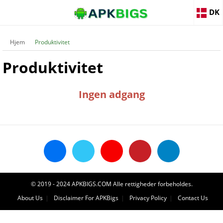
DK
Hjem
Produktivitet
Produktivitet
Ingen adgang
© 2019 - 2024 APKBIGS.COM Alle rettigheder forbeholdes.
About Us
Disclaimer For APKBigs
Privacy Policy
Contact Us