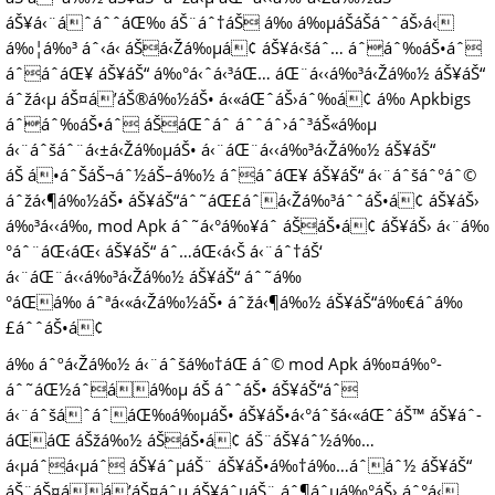
áŠ¥á‹¨áˆáˆˆáŒ‰ áŠ¨áˆ†áŠ á‰ á‰µáŠ­áŠ­áˆˆáŠ›á‹
á‰¦á‰³ áˆ‹á‹­ áŠá‹Žá‰µá¢ áŠ¥á‹šáˆ… áˆáˆ‰áŠ•áˆ
áˆáˆ­áŒ¥ áŠ¥áŠ“ á‰°á‹ˆá‹³áŒ… áŒ¨á‹‹á‰³á‹Žá‰½ áŠ¥áŠ“
áˆžá‹µ áŠ¤á’áŠ®á‰½áŠ• á‹«áŒˆáŠ›áˆ‰á¢ á‰ Apkbigs
áˆáˆ‰áŠ•áˆ áŠáŒˆáˆ­ áˆˆáˆ›áˆ³áŠ«á‰µ
á‹¨áˆšáˆ¨á‹±á‹Žá‰µáŠ• á‹¨áŒ¨á‹‹á‰³á‹Žá‰½ áŠ¥áŠ“
áŠ á•áˆŠáŠ¬áˆ½áŠ–á‰½ áˆáˆ­áŒ¥ áŠ¥áŠ“ á‹¨áˆšáˆ°áˆ©
áˆžá‹¶á‰½áŠ• áŠ¥áŠ“áˆ˜áŒ£áˆá‹Žá‰³áˆˆáŠ•á¢ áŠ¥áŠ›
á‰³á‹‹á‰‚ mod Apk áˆ˜á‹°á‰¥áˆ­ áŠáŠ•á¢ áŠ¥áŠ› á‹¨á‰
°áˆ¨áŒ‹áŒ‹ áŠ¥áŠ“ áˆ…áŒ‹á‹Š á‹¨áˆ†áŠ‘
á‹¨áŒ¨á‹‹á‰³á‹Žá‰½ áŠ¥áŠ“ áˆ˜á‰
°áŒá‰ áˆªá‹«á‹Žá‰½áŠ• áˆžá‹¶á‰½ áŠ¥áŠ“á‰€áˆ­á‰
£áˆˆáŠ•á¢
á‰ áˆºá‹Žá‰½ á‹¨áˆšá‰†áŒ áˆ© mod Apk á‰¤á‰°-
áˆ˜áŒ½áˆáá‰µ áŠ áˆˆáŠ• áŠ¥áŠ“áˆ
á‹¨áˆšáˆáˆáŒ‰á‰µáŠ• áŠ¥áŠ•á‹°áˆšá‹«áŒˆáŠ™ áŠ¥áˆ­
áŒáŒ áŠžá‰½ áŠáŠ•á¢ áŠ¨áŠ¥áˆ½á‰…
á‹µáˆá‹µáˆ áŠ¥áˆµáŠ¨ áŠ¥áŠ•á‰†á‰…áˆáˆ½ áŠ¥áŠ“
áŠ¨áŠ¤áá’áŠ¤áˆµ áŠ¥áˆµáŠ¨ áˆ¶áˆµá‰°áŠ› áˆ°á‹