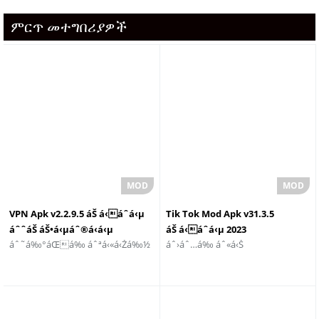
ምርጥ መተግበሪያዎች
VPN Apk v2.2.9.5 áŠ á‹áˆ­á‹µ
Tik Tok Mod Apk v31.3.5
áˆˆáŠ áŠ•á‹µáˆ®á‹­á‹µ
áŠ á‹áˆ­á‹µ 2023
áˆ˜á‰°áŒá‰ áˆªá‹«á‹Žá‰½
áˆ›áˆ…á‰ áˆ«á‹Š