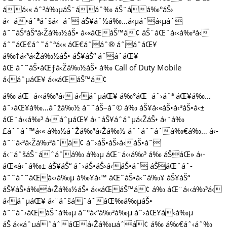
áá‹« áˆ³á‰µáŠ¨ááˆ‰ áŠ¨áá‰°áŠ›
á‹¨á•áˆªáˆšá‹¨áˆ áŠ¥áˆ½á‰…á‹µáˆá‹µáˆ
áˆ˜áŠªáŠ“á‹Žá‰½áŠ• á‹«áŒáŠ™á¢ áŠ¨áŒ¨á‹‹á‰³á‹
áˆ˜áŒ€áˆ˜áˆªá‹« áŒ€áˆáˆ® áˆáˆ­áŒ¥
á‰†á‹³á‹Žá‰½áŠ• áŠ¥áŠ“ áˆáˆ­áŒ¥
áŒ áˆ˜áŠ•áŒƒá‹Žá‰½áŠ• á‰ Call of Duty Mobile
á‹áˆµáŒ¥ á‹«áŒáŠ™á¢
á‰ áŒ¨á‹‹á‰³á‹ á‹áˆµáŒ¥ á‰°áŒ¨áˆ›áˆª áŒ¥á‰…
áˆ›áŒ¥á‰…áˆžá‰½ áˆ˜áŠ–áˆ© á‰ áŠ¥á‹«áŠ•á‹³áŠ•á‹±
áŒ¨á‹‹á‰³ á‹áˆµáŒ¥ á‹¨áŠ¥áˆ­áˆµá‹ŽáŠ• á‹¨á‰
£áˆˆáˆ™á‹« á‰½áˆŽá‰³á‹Žá‰½ áˆˆáˆ˜áˆá‰€á‰… á‹­
áˆ¨á‹³á‹Žá‰³áˆá¢ áˆ›áŠ•áŠ›á‹áŠ•áˆ
á‹¨áˆšáŠ¨áˆáˆá‰ á‰µ áŒ¨á‹‹á‰³ á‰ áŠáŒ» á‹­
áŒ«á‹ˆá‰± áŠ¥áŠ“ áˆ›áŠ•áŠ›á‹áŠ•áˆ áŠáŒˆáˆ­
áˆˆáˆ˜áŒá‹›á‰µ á‰¥á‹™ áŒˆáŠ•á‹˜á‰¥ áŠ¥áŠ“
áŠ¥áŠ•á‰á‹Žá‰½áŠ• á‹«áŒáŠ™á¢ á‰ áŒ¨á‹‹á‰³á‹
á‹áˆµáŒ¥ á‹¨áˆšáˆáˆáŒ‰á‰µáŠ•
áˆˆáˆ›áŒáŠ˜á‰µ áˆ°á‹“á‰³á‰µ áˆ›áŒ¥á‹á‰µ
áŠ á‹«áˆµáˆáˆáŒá‹Žá‰µáˆá¢ á‰ á‰€áˆ‹áˆ‰