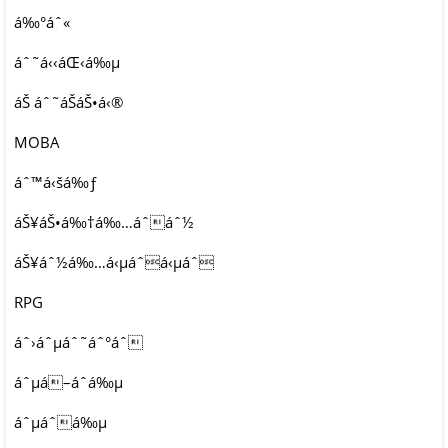
á‰°áˆ«
áˆ˜á‹‹áŒ‹á‰µ
áŠ áˆ˜áŠ­áŠ•á‹®
MOBA
áˆ™á‹šá‰ƒ
áŠ¥áŠ•á‰†á‰…áˆáˆ½
áŠ¥áˆ½á‰…á‹µáˆá‹µáˆ
RPG
áˆ›áˆµáˆ˜áˆ°áˆ
áˆµá–áˆ­á‰µ
áˆµáˆá‰µ