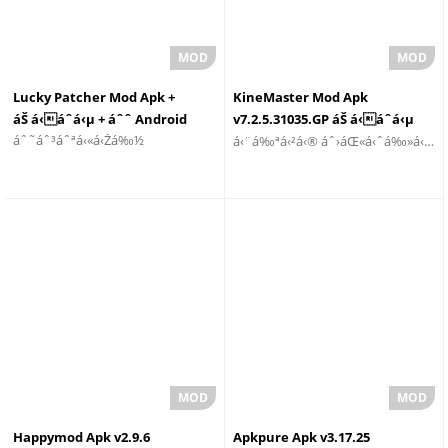
Lucky Patcher Mod Apk +
KineMaster Mod Apk
áŠ á‹áˆ­á‹µ + áˆˆ Android
v7.2.5.31035.GP áŠ á‹áˆ­á‹µ
áˆ˜áˆ³áˆªá‹«á‹Žá‰½
á‹¨á‰ªá‹²á‹® áˆ›áŒ«á‹ˆá‰»á‹Žá‰½ áŠ¥áŠ“ áŠ áˆ­á‰³áŠ¢á‹Žá‰½
áˆˆáŠ áŠ•á‹µáˆ®á‹­á‹µ
Happymod Apk v2.9.6
Apkpure Apk v3.17.25