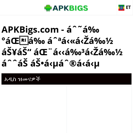
ET
APKBigs.com - áˆ˜á‰
°áŒá‰ áˆªá‹«á‹Žá‰½
áŠ¥áŠ“ áŒ¨á‹‹á‰³á‹Žá‰½
áˆˆáŠ áŠ•á‹µáˆ®á‹­á‹µ
አዲስ ዝመናዎች