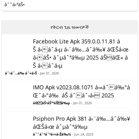
áˆ˜á‹³áŠ•
የቅርብ ጊዜ ዝመናዎች
Facebook Lite Apk 359.0.0.11.81 á
Š á‹áˆ­á‹µ á‹¨á‰…áˆ­á‰¥ áŒŠá‹œ
á‹áŠ• áˆµáˆªá‰µ 2025 áŠáŒ» á
Š á‹áˆ­á‹µ
áˆ›áˆ…á‰ áˆ«á‹Š
- Jan 01, 2026
IMO Apk v2023.08.1071 á‹«áˆá‰°á
Œˆá‹°á‰ áŠ áˆáˆ›á‹ 2025
áŒáŠ•áŠ™áŠá‰µ
- Jan 01, 2026
Psiphon Pro Apk 381 á‹¨á‰…áˆ­á‰¥
áŒŠá‹œ áˆµáˆªá‰µ
áˆ˜áˆ³áˆªá‹«á‹Žá‰½
- Jun 24, 2025