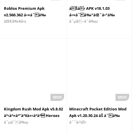
Roblox Premium Apk
áŠá‹ APK v18.1.03
v2.560.362 á‹«áˆá‰
á‹«áˆá‰°áŒˆá‹°á‰
áŒ€á‰¥á‹±
áˆµá–áˆ­á‰µ
°áŒˆá‹°á‰ áŒˆáŠ•á‹˜á‰¥
áŒˆáŠ•á‹˜á‰¥
Kingdom Rush Mod Apk v5.8.02
Minecraft Pocket Edition Mod
àº›àº»àº”àº¥à»‹àº­àº Heroes
Apk v1.20.30.24 áŠ áˆá‰
áˆµáˆá‰µ
áˆ˜á‹³áŠ•
àº—àº±àº‡à»àº»àº” 2023
£áˆ³á‰µ áŠ¥áŠ“
áˆ¸áŠ«áˆ«á‹Žá‰½