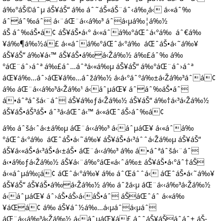
á‰°áŠ©áˆµ áŠ¥áŠ“ á‰ áˆ˜áŠ«áŠ¨áˆ‹á‰¸á‹ á‹«áˆ‰
áˆáˆ‰áˆ á‹¨áŒ¨á‹‹á‰³ áˆá‹µá‰¦á‰½
áŠ áˆ‰áŠ•á¢ áŠ¥áŠ•á‹° á‹«áˆá‰°áŒˆá‹°á‰ áˆ€á‰
¥á‰¶á‰½á£ á‹«áˆá‰°áŒˆá‹°á‰ áŒˆáŠ•á‹˜á‰¥
áŠ¥áŠ“ á‰¥á‹™ áŠ¥áŠ•á‰á‹Žá‰½ á‰£áˆ‰ á‰
°áŒ¨áˆ›áˆª á‰£áˆ…áˆªá‹«á‰µ áŠ¥áŠ“ á‰°áŒ¨áˆ›áˆª
áŒ¥á‰…áˆ›áŒ¥á‰…áˆžá‰½ á‹­á‹°áˆ°á‰±á‹Žá‰³áˆá¢
á‰ áŒ¨á‹‹á‰³á‹Žá‰¹ á‹áˆµáŒ¥ áˆáˆ‰áŠ•áˆ
á•áˆªáˆšá‹¨áˆ áŠ¥á‰ƒá‹Žá‰½ áŠ¥áŠ“ á‰†á‹³á‹Žá‰½
áŠ¥áŠ•áŠ³áŠ• áˆ³á‹­áŒˆá‹™ á‹«áŒˆáŠ›áˆ‰á¢
á‰ áˆšá‹ˆá‹±á‰µ áŒ¨á‹‹á‰³ á‹áˆµáŒ¥ á‹«áˆá‰
°áŒˆá‹°á‰ áŒˆáŠ•á‹˜á‰¥ áŠ¥áŠ•á‹³áˆˆá‹Žá‰µ áŠ¥áŠ“
áŠ¥á‹«áŠ•á‹³áŠ•á‹±áŠ• áŒ¨á‹‹á‰³ á‰ á•áˆªáˆšá‹¨áˆ
á‹•á‰ƒá‹Žá‰½ áŠ¥á‹¨á‰°áŒ«á‹ˆá‰± áŠ¥áŠ•á‹°áˆ†áŠ
á‹«áˆµá‰¡á¢ áŒˆá‹°á‰¥ á‰ áˆŒáˆˆá‹ áŒˆáŠ•á‹˜á‰¥
áŠ¥áŠ“ áŠ¥áŠ•á‰á‹Žá‰½ á‰ áˆžá‹µ áŒ¨á‹‹á‰³á‹Žá‰½
á‹áˆµáŒ¥ áˆ›áŠ•áŠ›á‹áŠ•áˆ áŠáŒˆáˆ­ á‹«á‰
¥áŒá¢ á‰ áŠ¥áˆ½á‰…á‹µáˆá‹µáˆ
áŒ¨á‹‹á‰³á‹Žá‰½ á‹áˆµáŒ¥á£ áˆˆáŠ¥áŠáˆ­áˆ± áŠ­