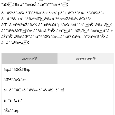
°áŒá‰ áˆªá‹«á‹Ž á‹­á‹°áˆ°á‰±á¢
á‹¨áŠ¥áŠ›áŠ• áŒ£á‰¢á‹« á‹«áˆµáˆ± áŠ¥áŠ“ á‹¨áŠ¥áŠ›áŠ•
á‹¨áˆžá‹µ áˆ˜á‰°áŒá‰ áˆªá‹«á‹Žá‰½ áŠ¥áŠ“
áŒ¨á‹‹á‰³á‹Žá‰½ áˆµá‰¥áˆµá‰¥ á‹­áˆ˜áˆáŠ¨á‰±á¢
áˆ˜á‰°áŒá‰ áˆªá‹«á‹ŽáŠ• á‹­áˆáˆ¨áŒ¡á£ á‹«á‹áˆ­á‹±
áŠ¥áŠ“ á‰°áŒ¨áˆ›áˆª áŒ¥á‰…áˆ›áŒ¥á‰…áˆžá‰½áŠ• á‹­
á‹°áˆ°á‰±á¢
ጨዋታዎች
መተግበሪያዎች
á‹µáˆ­áŒŠá‰µ
áŒ€á‰¥á‹±
á‹¨áˆ˜áŒ«á‹ˆá‰» áˆ›á‹•áŠ¨áˆ
áˆ°áˆŒá‹³
áŠ«áˆ­á‹µ