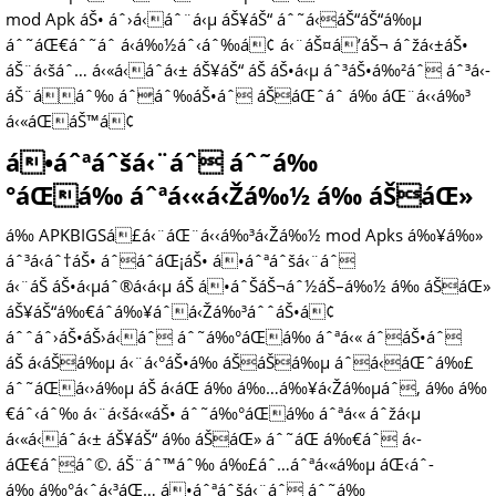
mod Apk áŠ• áˆ›á‹áˆ¨á‹µ áŠ¥áŠ“ áˆ˜á‹áŠ“áŠ“á‰µ
áˆ˜áŒ€áˆ˜áˆ­ á‹­á‰½áˆ‹áˆ‰á¢ á‹¨áŠ¤á’áŠ¬ áˆžá‹±áŠ•
áŠ¨á‹šáˆ… á‹«á‹áˆ­á‹± áŠ¥áŠ“ áŠ áŠ•á‹µ áˆ³áŠ•á‰²áˆ áˆ³á‹­
áŠ¨ááˆ‰ áˆáˆ‰áŠ•áˆ áŠáŒˆáˆ­ á‰ áŒ¨á‹‹á‰³
á‹«áŒáŠ™á¢
á•áˆªáˆšá‹¨áˆ áˆ˜á‰
°áŒá‰ áˆªá‹«á‹Žá‰½ á‰ áŠáŒ»
á‰ APKBIGSá£á‹¨áŒ¨á‹‹á‰³á‹Žá‰½ mod Apks á‰¥á‰»
áˆ³á‹­áˆ†áŠ• áˆáˆ­áŒ¡áŠ• á•áˆªáˆšá‹¨áˆ
á‹¨áŠ áŠ•á‹µáˆ®á‹­á‹µ áŠ á•áˆŠáŠ¬áˆ½áŠ–á‰½ á‰ áŠáŒ»
áŠ¥áŠ“á‰€áˆ­á‰¥áˆá‹Žá‰³áˆˆáŠ•á¢
áˆˆáˆ›áŠ•áŠ›á‹áˆ áˆ˜á‰°áŒá‰ áˆªá‹« áˆáŠ•áˆ
áŠ á‹­áŠá‰µ á‹¨á‹°áŠ•á‰ áŠáŠá‰µ áˆá‹áŒˆá‰£
áˆ˜áŒá‹›á‰µ áŠ á‹­áŒ á‰ á‰…á‰¥á‹Žá‰µáˆ, á‰ á‰
€áˆ‹áˆ‰ á‹¨á‹šá‹«áŠ• áˆ˜á‰°áŒá‰ áˆªá‹« áˆžá‹µ
á‹«á‹áˆ­á‹± áŠ¥áŠ“ á‰ áŠáŒ» áˆ˜áŒ á‰€áˆ á‹­
áŒ€áˆáˆ©. áŠ¨áˆ™áˆ‰ á‰£áˆ…áˆªá‹«á‰µ áŒ‹áˆ­
á‰ á‰°á‹ˆá‹³áŒ… á•áˆªáˆšá‹¨áˆ áˆ˜á‰