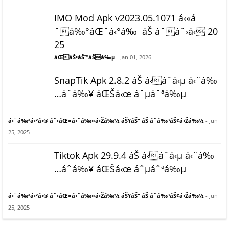
IMO Mod Apk v2023.05.1071 á‹«á
ˆá‰°áŒˆá‹°á‰ áŠ áˆáˆ›á‹ 20
25
áŒáŠ•áŠ™áŠá‰µ
- Jan 01, 2026
SnapTik Apk 2.8.2 áŠ á‹áˆ­á‹µ á‹¨á‰
…áˆ­á‰¥ áŒŠá‹œ áˆµáˆªá‰µ
á‹¨á‰ªá‹²á‹® áˆ›áŒ«á‹ˆá‰»á‹Žá‰½ áŠ¥áŠ“ áŠ áˆ­á‰³áŠ¢á‹Žá‰½
- Jun
25, 2025
Tiktok Apk 29.9.4 áŠ á‹áˆ­á‹µ á‹¨á‰
…áˆ­á‰¥ áŒŠá‹œ áˆµáˆªá‰µ
á‹¨á‰ªá‹²á‹® áˆ›áŒ«á‹ˆá‰»á‹Žá‰½ áŠ¥áŠ“ áŠ áˆ­á‰³áŠ¢á‹Žá‰½
- Jun
25, 2025