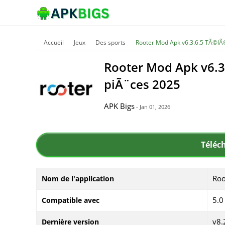
Accueil
Jeux
Des sports
Rooter Mod Apk v6.3.6.5 TÃ©lÃ
Rooter Mod Apk v6.3
piÃ¨ces 2025
APK Bigs
- Jan 01, 2026
Téléc
Roo
Nom de l'application
5.0
Compatible avec
v8.
Dernière version