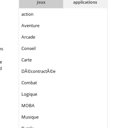
Jeux
applications
action
Aventure
Arcade
Conseil
ns
Carte
ce
d
DÃ©contractÃ©e
Combat
Logique
MOBA
Musique