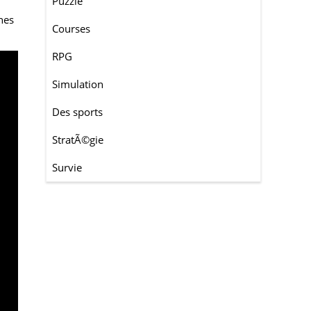
Puzzle
nes
Courses
RPG
Simulation
Des sports
StratÃ©gie
Survie