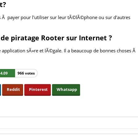
t?
pas Ã payer pour l'utiliser sur leur tÃ©lÃ©phone ou sur d'autres
 de piratage Rooter sur Internet ?
une application sÃ»re et lÃ©gale. Il a beaucoup de bonnes choses Ã
4.09
966 votes
Reddit
Pinterest
Whatsapp