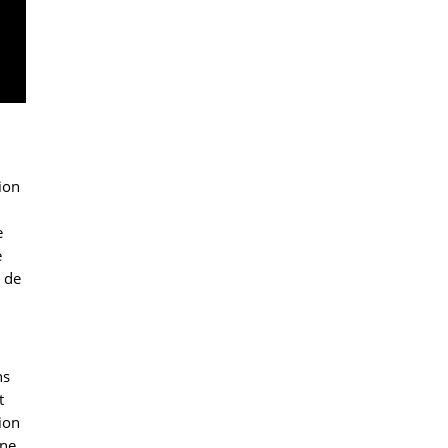
ion
e
e
r de
ns
t
ion
une