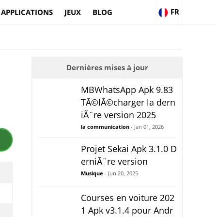
FR
APPLICATIONS
JEUX
BLOG
Dernières mises à jour
MBWhatsApp Apk 9.83
TÃ©lÃ©charger la dern
iÃ¨re version 2025
la communication
- Jan 01, 2026
Projet Sekai Apk 3.1.0 D
erniÃ¨re version
Musique
- Jun 20, 2025
Courses en voiture 202
1 Apk v3.1.4 pour Andr