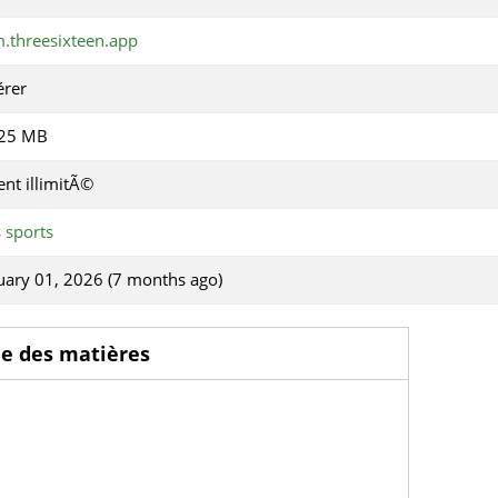
.threesixteen.app
érer
.25 MB
ent illimitÃ©
 sports
uary 01, 2026 (7 months ago)
le des matières