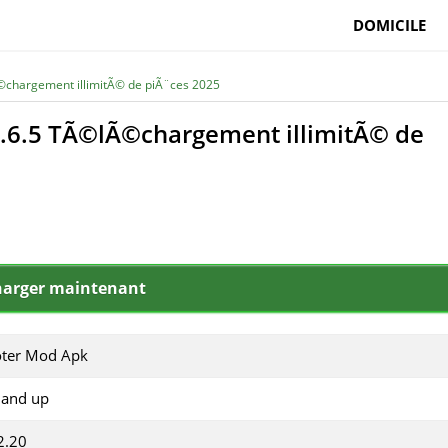
DOMICILE
©chargement illimitÃ© de piÃ¨ces 2025
.6.5 TÃ©lÃ©chargement illimitÃ© de
harger maintenant
ter Mod Apk
 and up
2.20