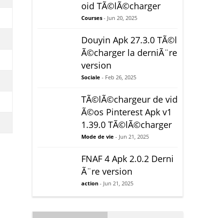
oid TÃ©lÃ©charger
Courses
- Jun 20, 2025
Douyin Apk 27.3.0 TÃ©l
Ã©charger la derniÃ¨re
version
Sociale
- Feb 26, 2025
TÃ©lÃ©chargeur de vid
Ã©os Pinterest Apk v1
1.39.0 TÃ©lÃ©charger
Mode de vie
- Jun 21, 2025
FNAF 4 Apk 2.0.2 Derni
Ã¨re version
action
- Jun 21, 2025