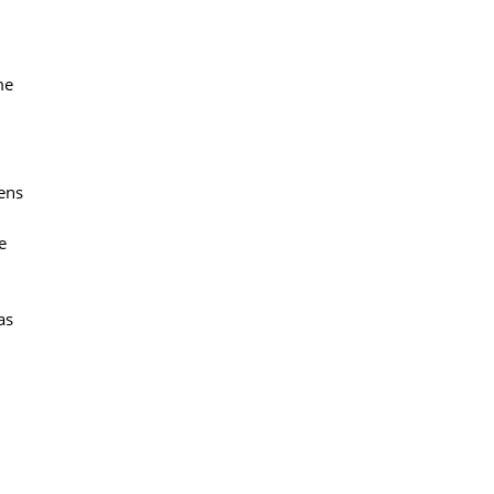
me
gens
e
as