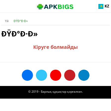
KZ
Үй
ÐŸÐ°Ð·Ð»
ÐŸÐ°Ð·Ð»
Кіруге болмайды
© 2019 - Барлық құқықтар қорғалған.