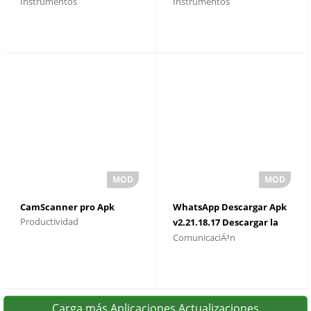
Instrumentos
Instrumentos
versiÃ³n
CamScanner pro Apk
WhatsApp Descargar Apk
Productividad
v2.21.18.17 Descargar la
ComunicaciÃ³n
Ãºltima versiÃ³n
Carga más Aplicaciones Actualizaciones