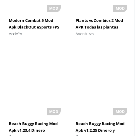
Modern Combat 5 Mod
Plants vs Zombies 2 Mod
Apk BlackOut eSports FPS
APK Todas las plantas
AcciÃ³n
Aventuras
v5.8.6b Dinero ilimitado
desbloqueadas Nivel
mÃ¡ximo v9.0.1
Beach Buggy Racing Mod
Beach Buggy Racing Mod
Apk v1.23.4 Dinero
Apk v1.2.25 Dinero y