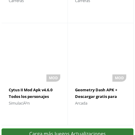
Carreras
Carreras
ilimitado y gemas
gemas ilimitados
Cytus II Mod Apk v4.6.0
Geometry Dash APK +
Todos los personajes
Descargar gratis para
SimulaciÃ³n
Arcada
desbloqueados
Android
Carga más Juegos Actualizaciones