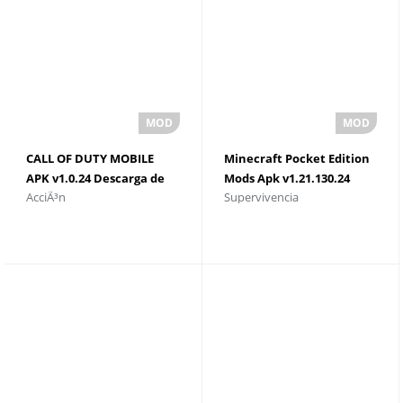
CALL OF DUTY MOBILE
Minecraft Pocket Edition
APK v1.0.24 Descarga de
Mods Apk v1.21.130.24
AcciÃ³n
Supervivencia
archivos Obb altamente
Pieles premium para
comprimida
Android