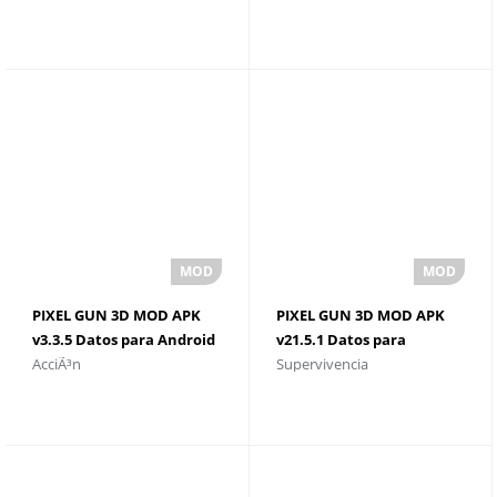
PIXEL GUN 3D MOD APK
PIXEL GUN 3D MOD APK
v3.3.5 Datos para Android
v21.5.1 Datos para
AcciÃ³n
Supervivencia
y descargar
Android y descargar