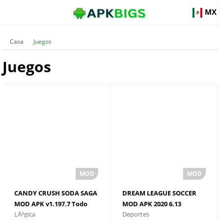
MX
Casa
Juegos
Juegos
CANDY CRUSH SODA SAGA
DREAM LEAGUE SOCCER
MOD APK v1.197.7 Todo
MOD APK 2020 6.13
LÃ³gica
Deportes
ilimitado
(Dinero) + Datos Android