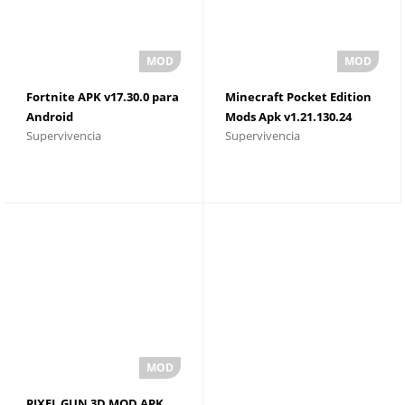
Fortnite APK v17.30.0 para
Minecraft Pocket Edition
Android
Mods Apk v1.21.130.24
Supervivencia
Supervivencia
Pieles premium para
Android
PIXEL GUN 3D MOD APK