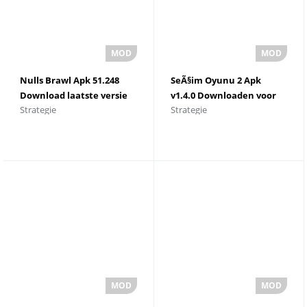
Nulls Brawl Apk 51.248
SeÃ§im Oyunu 2 Apk
Download laatste versie
v1.4.0 Downloaden voor
Strategie
Strategie
Android