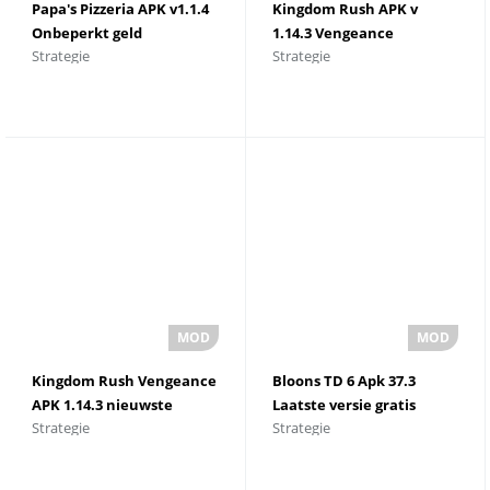
Papa's Pizzeria APK v1.1.4
Kingdom Rush APK v
Onbeperkt geld
1.14.3 Vengeance
Strategie
Strategie
Kingdom Rush Vengeance
Bloons TD 6 Apk 37.3
APK 1.14.3 nieuwste
Laatste versie gratis
Strategie
Strategie
versie
download