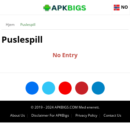
NO
Hjem
Puslespill
Puslespill
No Entry
© 2019 - 2024 APKBIGS.COM Med enerett.
About Us
Disclaimer For APKBigs
Privacy Policy
Contact Us