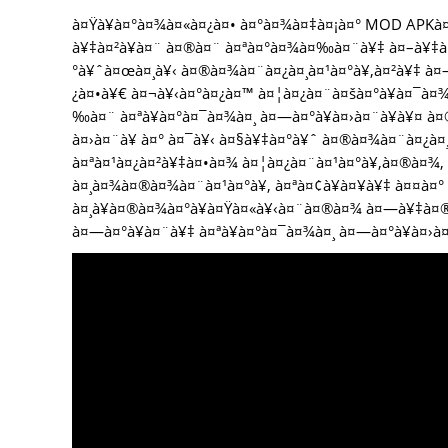
à¤Ÿà¥à¤°à¤¾à¤«à¤¿à¤• à¤°à¤¾à¤‡à¤¡à¤° MOD APKà¤
à¥‡à¤²à¥à¤¨ à¤®à¤¨ à¤ªà¤°à¤¾à¤‰à¤¨à¥‡ à¤–à¥‡à¤²à
°à¥ˆà¤œà¤¸à¥‹ à¤®à¤¾à¤¨à¤¿à¤¸à¤¹à¤°à¥‚à¤²à¥‡ à¤
¿à¤•à¥€ à¤¬à¥‹à¤°à¤¿à¤™ à¤¦à¤¿à¤¨à¤šà¤°à¥à¤¯à
‰à¤¨ à¤ªà¥à¤°à¤¯à¤¾à¤¸ à¤—à¤°à¥à¤›à¤¨à¥à¥¤ à¤
à¤›à¤¨à¥ à¤° à¤¯à¥‹ à¤§à¥‡à¤°à¥ˆ à¤®à¤¾à¤¨à¤¿à¤¸
à¤ªà¤¹à¤¿à¤²à¥‡à¤•à¤¾ à¤¦à¤¿à¤¨à¤¹à¤°à¥‚à¤®à¤¾, 
à¤¸à¤¾à¤®à¤¾à¤¨à¤¹à¤°à¥‚ à¤ªà¤¢à¥à¤¥à¥‡ à¤¤à¤°
à¤¸à¥à¤®à¤¾à¤°à¥à¤Ÿà¤«à¥‹à¤¨à¤®à¤¾ à¤—à¥‡à¤® 
à¤—à¤°à¥à¤¨à¥‡ à¤ªà¥à¤°à¤¯à¤¾à¤¸ à¤—à¤°à¥à¤›à