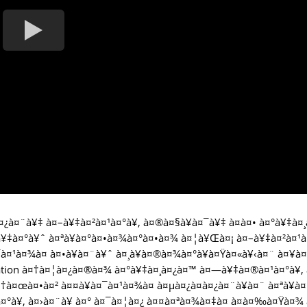
¿à¤¨à¥‡ à¤–à¥‡à¤²à¤¹à¤°à¥‚ à¤®à¤§à¥à¤¯à¥‡ à¤à¤• à¤°à¥‡à¤¸
à¥‡à¤°à¥ˆ à¤ªà¥à¤°à¤•à¤¾à¤°à¤•à¤¾ à¤¦à¥Œà¤¡ à¤–à¥‡à¤²à¤¹
¯à¤¹à¤¾à¤ à¤•à¥à¤¨à¥ˆ à¤¸à¥à¤®à¤¾à¤°à¥à¤Ÿà¤«à¥‹à¤¨ à¤¥à¤
Station à¤†à¤¦à¤¿à¤®à¤¾ à¤°à¥‡à¤¸à¤¿à¤™ à¤—à¥‡à¤®à¤¹à¤°à¥‚
à¤œà¤•à¤² à¤¤à¥à¤¯à¤¹à¤¾à¤ à¤µà¤¿à¤­à¤¿à¤¨à¥à¤¨ à¤ªà¥à¤
°à¥‚ à¤›à¤¨à¥ à¤° à¤¯à¤¦à¤¿ à¤¤à¤ªà¤¾à¤‡à¤ à¤à¤‰à¤Ÿà¤¾