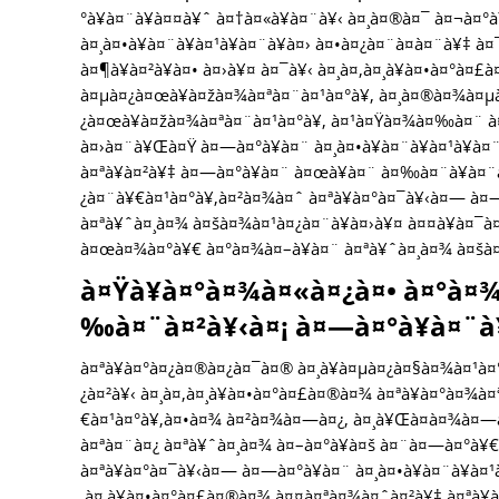
°à¥à¤¨à¥à¤¤à¥ˆ à¤†à¤«à¥à¤¨à¥‹ à¤¸à¤®à¤¯ à¤¬à¤
à¤¸à¤•à¥à¤¨à¥à¤¹à¥à¤¨à¥à¤› à¤•à¤¿à¤¨à¤­à¤¨à¥‡ 
à¤¶à¥à¤²à¥à¤• à¤›à¥¤ à¤¯à¥‹ à¤¸à¤‚à¤¸à¥à¤•à¤°à¤
à¤µà¤¿à¤œà¥à¤žà¤¾à¤ªà¤¨à¤¹à¤°à¥‚ à¤¸à¤®à¤¾à¤µà
¿à¤œà¥à¤žà¤¾à¤ªà¤¨à¤¹à¤°à¥‚ à¤¹à¤Ÿà¤¾à¤‰à¤¨ à¤
à¤›à¤¨à¥Œà¤Ÿ à¤—à¤°à¥à¤¨ à¤¸à¤•à¥à¤¨à¥à¤¹à¥à¤
à¤ªà¥à¤²à¥‡ à¤—à¤°à¥à¤¨ à¤œà¥à¤¨ à¤‰à¤¨à¥à¤¨à
¿à¤¨à¥€à¤¹à¤°à¥‚à¤²à¤¾à¤ˆ à¤ªà¥à¤°à¤¯à¥‹à¤— à¤
à¤ªà¥ˆà¤¸à¤¾ à¤šà¤¾à¤¹à¤¿à¤¨à¥à¤›à¥¤ à¤¤à¥à¤¯à¤
à¤œà¤¾à¤°à¥€ à¤°à¤¾à¤–à¥à¤¨ à¤ªà¥ˆà¤¸à¤¾ à¤šà¤
à¤Ÿà¥à¤°à¤¾à¤«à¤¿à¤• à¤°à¤
‰à¤¨à¤²à¥‹à¤¡ à¤—à¤°à¥à¤¨à¥
à¤ªà¥à¤°à¤¿à¤®à¤¿à¤¯à¤® à¤¸à¥à¤µà¤¿à¤§à¤¾à¤¹à¤
¿à¤²à¥‹ à¤¸à¤‚à¤¸à¥à¤•à¤°à¤£à¤®à¤¾ à¤ªà¥à¤°à¤¾à
€à¤¹à¤°à¥‚à¤•à¤¾ à¤²à¤¾à¤—à¤¿, à¤¸à¥Œà¤­à¤¾à¤—à
à¤ªà¤¨à¤¿ à¤ªà¥ˆà¤¸à¤¾ à¤–à¤°à¥à¤š à¤¨à¤—à¤°à¥€
à¤ªà¥à¤°à¤¯à¥‹à¤— à¤—à¤°à¥à¤¨ à¤¸à¤•à¥à¤¨à¥à¤
‚à¤¸à¥à¤•à¤°à¤£à¤®à¤¾ à¤¤à¤ªà¤¾à¤ˆà¤²à¥‡ à¤ªà¥