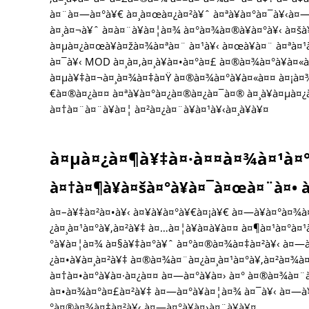
à¤¨à¤—à¤°à¥€ à¤¸à¤œà¤¿à¤²à¥ˆ à¤ªà¥à¤°à¤¯à¥‹à¤— 
à¤¸à¤¬à¥ˆ à¤­à¤¨à¥à¤¦à¤¾ à¤°à¤¾à¤®à¥à¤°à¥‹ à¤šà¥
à¤µà¤¿à¤œà¥à¤žà¤¾à¤ªà¤¨ à¤¹à¥‹ à¤œà¥à¤¨ à¤ªà¤¹à
à¤¯à¥‹ MOD à¤¸à¤‚à¤¸à¥à¤•à¤°à¤£ à¤®à¤¾à¤°à¥à¤
à¤µà¥‡à¤¬à¤¸à¤¾à¤‡à¤Ÿ à¤®à¤¾à¤°à¥à¤«à¤¤ à¤¡à¤¾à
€à¤®à¤¿à¤¤ à¤ªà¥à¤°à¤¿à¤®à¤¿à¤¯à¤® à¤¸à¥à¤µà¤¿
à¤†à¤¨à¤¨à¥à¤¦ à¤²à¤¿à¤¨à¥à¤¹à¥‹à¤¸à¥à¥¤
à¤µà¤¿à¤¶à¥‡à¤·à¤¤à¤¾à¤¹à¤°
à¤†à¤¶à¥à¤šà¤°à¥à¤¯à¤œà¤¨à¤• 
à¤–à¥‡à¤²à¤•à¥‹ à¤¥à¥à¤°à¥€à¤¡à¥€ à¤—à¥à¤°à¤¾à¤
¿à¤¸à¤¹à¤°à¥‚à¤²à¥‡ à¤…à¤¦à¥à¤­à¥à¤¤ à¤¶à¤¹à¤°à
°à¥à¤¦à¤¾ à¤§à¥‡à¤°à¥ˆ à¤°à¤®à¤¾à¤‡à¤²à¥‹ à¤—à
¿à¤•à¥à¤¸à¤²à¥‡ à¤®à¤¾à¤¨à¤¿à¤¸à¤¹à¤°à¥‚à¤²à¤¾à¤
à¤†à¤•à¤°à¥à¤·à¤¿à¤¤ à¤—à¤°à¥à¤› à¤° à¤®à¤¾à¤¨à
à¤•à¤¾à¤°à¤£à¤²à¥‡ à¤—à¤°à¥à¤¦à¤¾ à¤¯à¥‹ à¤—à
°à¤®à¤¾à¤‡à¤²à¥‹ à¤—à¤°à¥à¤›à¤¨à¥à¥¤