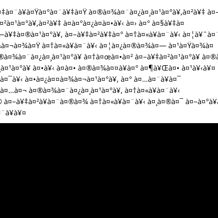
‡à¤¨à¥à¤Ÿà¤°à¤¨à¥‡à¤Ÿ à¤®à¤¾à¤¨à¤¿à¤¸à¤¹à¤°à¥‚à¤²à¥‡ à¤
¤¹à¤°à¥‚à¤²à¥‡ à¤­à¤°à¤¿à¤à¤•à¥‹ à¤› à¤° à¤§à¥‡à¤
—à¥‡à¤®à¤¹à¤°à¥‚ à¤–à¥‡à¤²à¥‡à¤° à¤†à¤«à¥à¤¨à¥‹ à¤¦à¥ˆà¤
¤¾à¤¬à¤¾à¤Ÿ à¤†à¤«à¥à¤¨à¥‹ à¤¦à¤¿à¤®à¤¾à¤— à¤¹à¤Ÿà¤¾à¤
®à¤¾à¤¨à¤¿à¤¸à¤¹à¤°à¥ à¤†à¤œà¤•à¤² à¤–à¥‡à¤²à¤¹à¤°à¥ à¤
à¤¹à¤°à¥ à¤•à¥‹ à¤à¤• à¤®à¤¾à¤¤à¥à¤° à¤¶à¥Œà¤• à¤¹à¥‹à¥¤
à¤¯à¥‹ à¤•à¤¿à¤¤à¤¾à¤¬à¤¹à¤°à¥‚ à¤° à¤…à¤¨à¥à¤¯
 à¤…à¤¬ à¤®à¤¾à¤¨à¤¿à¤¸à¤¹à¤°à¥‚ à¤†à¤«à¥à¤¨à¥‹
à¤–à¥‡à¤²à¥à¤¨à¤®à¤¾ à¤†à¤«à¥à¤¨à¥‹ à¤¸à¤®à¤¯ à¤–à¤°à¥
¤¨à¥à¥¤