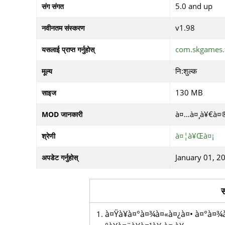
5.0 and up
संग संगत
v1.98
नवीनतम संस्करण
com.skgames.t
यसलाई प्राप्त गर्नुहोस्
नि:शुल्क
मूल्य
130 MB
साइज
à¤…à¤¸à¥€à¤®
MOD जानकारी
à¤¦à¥Œà¤¡
श्रेणी
January 01, 2
अपडेट गर्नुहोस्
स
à¤Ÿà¥à¤°à¤¾à¤«à¤¿à¤• à¤°à¤¾