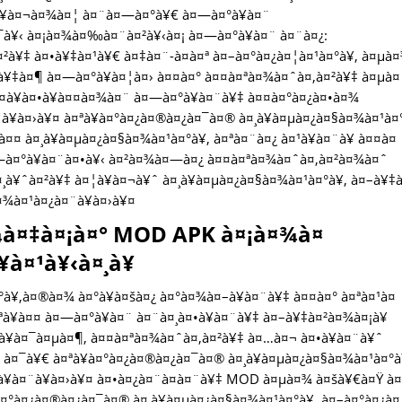
°à¥à¤¬à¤¾à¤¦ à¤¨à¤—à¤°à¥€ à¤—à¤°à¥à¤¨
à¤¯à¥‹ à¤¡à¤¾à¤‰à¤¨à¤²à¥‹à¤¡ à¤—à¤°à¥à¤¨ à¤¨à¤¿:
£à¤²à¥‡ à¤•à¥‡à¤¹à¥€ à¤‡à¤¨-à¤à¤ª à¤–à¤°à¤¿à¤¦à¤¹à¤°à¥‚ à¤µà
¥‡à¤¶ à¤—à¤°à¥à¤¦à¤› à¤¤à¤° à¤¤à¤ªà¤¾à¤ˆà¤‚à¤²à¥‡ à¤µà¤
­à¥à¤•à¥à¤¤à¤¾à¤¨ à¤—à¤°à¥à¤¨à¥‡ à¤¤à¤°à¤¿à¤•à¤¾
¨à¥à¤›à¥¤ à¤ªà¥à¤°à¤¿à¤®à¤¿à¤¯à¤® à¤¸à¥à¤µà¤¿à¤§à¤¾à¤¹à¤
¤¤ à¤¸à¥à¤µà¤¿à¤§à¤¾à¤¹à¤°à¥‚ à¤ªà¤¨à¤¿ à¤¹à¥à¤¨à¥ à¤¤à¤
—à¤°à¥à¤¨à¤•à¥‹ à¤²à¤¾à¤—à¤¿ à¤¤à¤ªà¤¾à¤ˆà¤‚à¤²à¤¾à¤ˆ
¸à¥ˆà¤²à¥‡ à¤¦à¥à¤¬à¥ˆ à¤¸à¥à¤µà¤¿à¤§à¤¾à¤¹à¤°à¥‚ à¤–à¥‡à
¾à¤¹à¤¿à¤¨à¥à¤›à¥¤
¾à¤‡à¤¡à¤° MOD APK à¤¡à¤¾à¤
à¤¹à¥‹à¤¸à¥
°à¥‚à¤®à¤¾ à¤°à¥à¤šà¤¿ à¤°à¤¾à¤–à¥à¤¨à¥‡ à¤¤à¤° à¤ªà¤¹à¤
¤ªà¥à¤¤ à¤—à¤°à¥à¤¨ à¤¨à¤¸à¤•à¥à¤¨à¥‡ à¤–à¥‡à¤²à¤¾à¤¡à¥
¥à¤¯à¤µà¤¶, à¤¤à¤ªà¤¾à¤ˆà¤‚à¤²à¥‡ à¤…à¤¬ à¤•à¥à¤¨à¥ˆ
 à¤¯à¥€ à¤ªà¥à¤°à¤¿à¤®à¤¿à¤¯à¤® à¤¸à¥à¤µà¤¿à¤§à¤¾à¤¹à¤°à
¹à¥à¤¨à¥à¤›à¥¤ à¤•à¤¿à¤¨à¤­à¤¨à¥‡ MOD à¤µà¤¾ à¤šà¥€à¤Ÿ à¤
à¤°à¤¿à¤®à¤¿à¤¯à¤® à¤¸à¥à¤µà¤¿à¤§à¤¾à¤¹à¤°à¥‚ à¤–à¤°à¤¿à¤