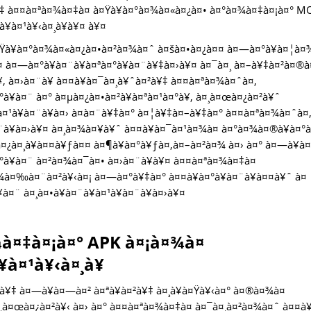
¨à¥‡ à¤¤à¤ªà¤¾à¤‡à¤ à¤Ÿà¥à¤°à¤¾à¤«à¤¿à¤• à¤°à¤¾à¤‡à¤¡à¤° 
¥à¤¹à¥‹à¤¸à¥à¥¤ à¥¤
Ÿà¥à¤°à¤¾à¤«à¤¿à¤•à¤²à¤¾à¤ˆ à¤šà¤•à¤¿à¤¤ à¤—à¤°à¥à¤¦à¤
 à¤—à¤°à¥à¤¨à¥à¤ªà¤°à¥à¤¨à¥‡à¤›à¥¤ à¤¯à¤¸ à¤–à¥‡à¤²à¤®
‚ à¤›à¤¨à¥ à¤¤à¥à¤¯à¤¸à¥ˆà¤²à¥‡ à¤¤à¤ªà¤¾à¤ˆà¤‚
¥à¤¨ à¤° à¤µà¤¿à¤•à¤²à¥à¤ªà¤¹à¤°à¥‚ à¤¸à¤œà¤¿à¤²à¥ˆ
à¤¹à¥à¤¨à¥à¤› à¤­à¤¨à¥‡à¤° à¤¦à¥‡à¤–à¥‡à¤° à¤¤à¤ªà¤¾à¤ˆà¤
à¤¨à¥à¤›à¥¤ à¤¸à¤¾à¤¥à¥ˆ à¤¤à¥à¤¯à¤¹à¤¾à¤ à¤°à¤¾à¤®à¥à¤°
¤¿à¤¸à¥à¤¤à¥ƒà¤¤ à¤¶à¥à¤°à¥ƒà¤‚à¤–à¤²à¤¾ à¤› à¤° à¤—à¥à¤
à¥à¤¨ à¤²à¤¾à¤¯à¤• à¤›à¤¨à¥à¥¤ à¤¤à¤ªà¤¾à¤‡à¤
à¤‰à¤¨à¤²à¥‹à¤¡ à¤—à¤°à¥‡à¤° à¤¤à¥à¤°à¥à¤¨à¥à¤¤à¥ˆ à¤
à¤¨ à¤¸à¤•à¥à¤¨à¥à¤¹à¥à¤¨à¥à¤›à¥¤
à¤‡à¤¡à¤° APK à¤¡à¤¾à¤
à¤¹à¥‹à¤¸à¥
¥‡ à¤—à¥à¤—à¤² à¤ªà¥à¤²à¥‡ à¤¸à¥à¤Ÿà¥‹à¤° à¤®à¤¾à¤
à¤œà¤¿à¤²à¥‹ à¤› à¤° à¤¤à¤ªà¤¾à¤‡à¤ à¤¯à¤¸à¤²à¤¾à¤ˆ à¤¤à¥