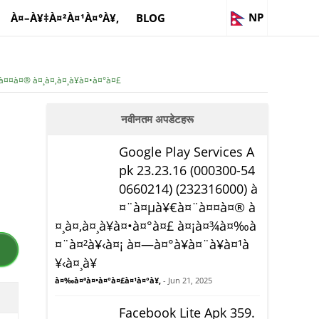
NP
À¤–À¥‡À¤²À¤¹À¤°À¥‚
BLOG
¤¤à¤® à¤¸à¤‚à¤¸à¥à¤•à¤°à¤£
नवीनतम अपडेटहरू
Google Play Services A
pk 23.23.16 (000300-54
0660214) (232316000) à
¤¨à¤µà¥€à¤¨à¤¤à¤® à
¤¸à¤‚à¤¸à¥à¤•à¤°à¤£ à¤¡à¤¾à¤‰à
¤¨à¤²à¥‹à¤¡ à¤—à¤°à¥à¤¨à¥à¤¹à
¥‹à¤¸à¥
à¤‰à¤ªà¤•à¤°à¤£à¤¹à¤°à¥‚
- Jun 21, 2025
Facebook Lite Apk 359.