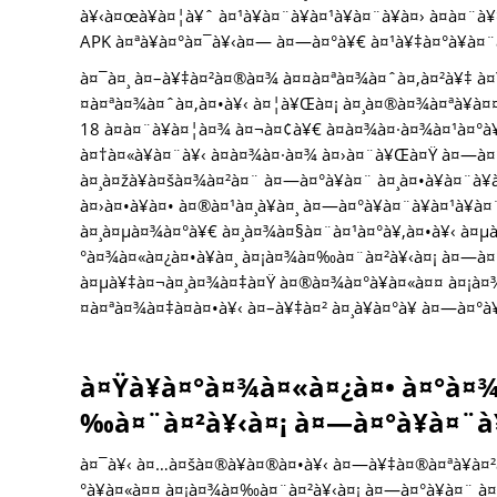
à¥‹à¤œà¥à¤¦à¥ˆ à¤¹à¥à¤¨à¥à¤¹à¥à¤¨à¥à¤› à¤­à¤
APK à¤ªà¥à¤°à¤¯à¥‹à¤— à¤—à¤°à¥€ à¤¹à¥‡à¤°à¥à¤¨à
à¤¯à¤¸ à¤–à¥‡à¤²à¤®à¤¾ à¤¤à¤ªà¤¾à¤ˆà¤‚à¤²à¥‡ à¤
¤à¤ªà¤¾à¤ˆà¤‚à¤•à¥‹ à¤¦à¥Œà¤¡ à¤¸à¤®à¤¾à¤ªà¥à¤¤
18 à¤­à¤¨à¥à¤¦à¤¾ à¤¬à¤¢à¥€ à¤­à¤¾à¤·à¤¾à¤¹à¤°à¥
à¤†à¤«à¥à¤¨à¥‹ à¤­à¤¾à¤·à¤¾ à¤›à¤¨à¥Œà¤Ÿ à¤—à¤°à
à¤¸à¤žà¥à¤šà¤¾à¤²à¤¨ à¤—à¤°à¥à¤¨ à¤¸à¤•à¥à¤¨à¥
à¤›à¤•à¥à¤• à¤®à¤¹à¤¸à¥à¤¸ à¤—à¤°à¥à¤¨à¥à¤¹à¥
à¤¸à¤µà¤¾à¤°à¥€ à¤¸à¤¾à¤§à¤¨à¤¹à¤°à¥‚à¤•à¥‹ à¤µà
°à¤¾à¤«à¤¿à¤•à¥à¤¸ à¤¡à¤¾à¤‰à¤¨à¤²à¥‹à¤¡ à¤—à¤°
à¤µà¥‡à¤¬à¤¸à¤¾à¤‡à¤Ÿ à¤®à¤¾à¤°à¥à¤«à¤¤ à¤¡à¤¾
¤à¤ªà¤¾à¤‡à¤à¤•à¥‹ à¤–à¥‡à¤² à¤¸à¥à¤°à¥ à¤—à¤°à¥
à¤Ÿà¥à¤°à¤¾à¤«à¤¿à¤• à¤°à¤¾
‰à¤¨à¤²à¥‹à¤¡ à¤—à¤°à¥à¤¨à¥
à¤¯à¥‹ à¤…à¤šà¤®à¥à¤®à¤•à¥‹ à¤—à¥‡à¤®à¤ªà¥à¤²à
°à¥à¤«à¤¤ à¤¡à¤¾à¤‰à¤¨à¤²à¥‹à¤¡ à¤—à¤°à¥à¤¨ à¤¸