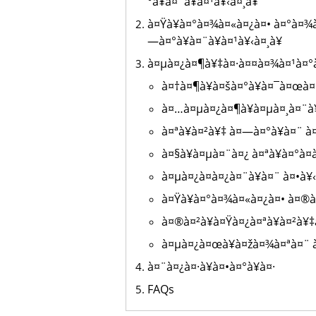
°à¥à¤¨à¥à¤¹à¥‹à¤¸à¥
à¤Ÿà¥à¤°à¤¾à¤«à¤¿à¤• à¤°à¤¾
—à¤°à¥à¤¨à¥à¤¹à¥‹à¤¸à¥
à¤µà¤¿à¤¶à¥‡à¤·à¤¤à¤¾à¤¹à¤°à
à¤†à¤¶à¥à¤šà¤°à¥à¤¯à¤œà¤
à¤…à¤µà¤¿à¤¶à¥à¤µà¤¸à¤¨à
à¤ªà¥à¤²à¥‡ à¤—à¤°à¥à¤¨ à
à¤§à¥à¤µà¤¨à¤¿ à¤ªà¥à¤°à¤
à¤µà¤¿à¤­à¤¿à¤¨à¥à¤¨ à¤•à¥
à¤Ÿà¥à¤°à¤¾à¤«à¤¿à¤• à¤®à
à¤®à¤²à¥à¤Ÿà¤¿à¤ªà¥à¤²à¥
à¤µà¤¿à¤œà¥à¤žà¤¾à¤ªà¤¨ à¤
à¤¨à¤¿à¤·à¥à¤•à¤°à¥à¤·
FAQs