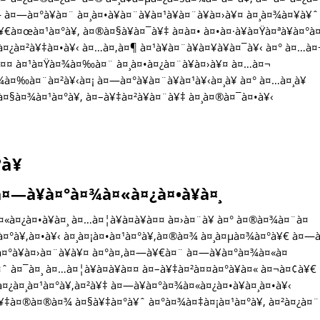
à¤—à¤°à¥à¤¨ à¤¸à¤•à¥à¤¨à¥à¤¹à¥à¤¨à¥à¤›à¥¤ à¤¸à¤¾à¤¥à¥ˆ
€à¤œà¤¹à¤°à¥‚ à¤®à¤§à¥à¤¯à¥‡ à¤à¤• à¤•à¤·à¥à¤Ÿà¤ªà¥à¤°à
¤¿à¤²à¥‡à¤•à¥‹ à¤…à¤‚à¤¶ à¤¹à¥à¤¨à¥à¤¥à¥à¤¯à¥‹ à¤° à¤…à¤
«à¤¤ à¤¹à¤Ÿà¤¾à¤‰à¤¨ à¤¸à¤•à¤¿à¤¨à¥à¤›à¥¤ à¤…à¤¬
¤‰à¤¨à¤²à¥‹à¤¡ à¤—à¤°à¥à¤¨à¥à¤¹à¥‹à¤¸à¥ à¤° à¤…à¤¸à¥
à¤§à¤¾à¤¹à¤°à¥‚ à¤–à¥‡à¤²à¥à¤¨à¥‡ à¤¸à¤®à¤¯à¤•à¥‹
à¥
à¤—à¥à¤°à¤¾à¤«à¤¿à¤•à¥à¤¸
«à¤¿à¤•à¥à¤¸ à¤…à¤¦à¥à¤­à¥à¤¤ à¤›à¤¨à¥ à¤° à¤®à¤¾à¤¨à¤
¤¹à¤°à¥‚à¤•à¥‹ à¤¸à¤¡à¤•à¤¹à¤°à¥‚à¤®à¤¾ à¤¸à¤µà¤¾à¤°à¥€ à¤—
¤°à¥à¤›à¤¨à¥à¥¤ à¤°à¤‚à¤—à¥€à¤¨ à¤—à¥à¤°à¤¾à¤«à¤
ˆ à¤¯à¤¸ à¤…à¤¦à¥à¤­à¥à¤¤ à¤–à¥‡à¤²à¤¤à¤°à¥à¤« à¤¬à¤¢à¥€
¤¿à¤¸à¤¹à¤°à¥‚à¤²à¥‡ à¤—à¥à¤°à¤¾à¤«à¤¿à¤•à¥à¤¸à¤•à¥‹
¥‡à¤®à¤®à¤¾ à¤§à¥‡à¤°à¥ˆ à¤°à¤¾à¤‡à¤¡à¤¹à¤°à¥‚ à¤²à¤¿à¤¨