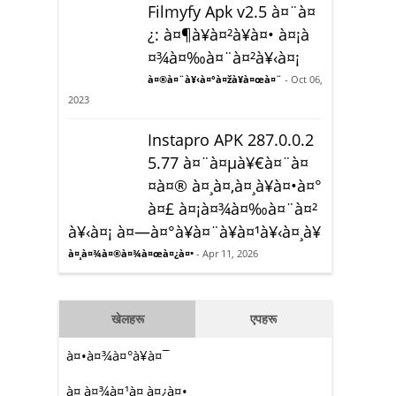
Filmyfy Apk v2.5 à¤¨à¤
¿: à¤¶à¥à¤²à¥à¤• à¤¡à
¤¾à¤‰à¤¨à¤²à¥‹à¤¡
à¤®à¤¨à¥‹à¤°à¤žà¥à¤œà¤¨
- Oct 06,
2023
Instapro APK 287.0.0.2
5.77 à¤¨à¤µà¥€à¤¨à¤
¤à¤® à¤¸à¤‚à¤¸à¥à¤•à¤°
à¤£ à¤¡à¤¾à¤‰à¤¨à¤²
à¥‹à¤¡ à¤—à¤°à¥à¤¨à¥à¤¹à¥‹à¤¸à¥
à¤¸à¤¾à¤®à¤¾à¤œà¤¿à¤•
- Apr 11, 2026
खेलहरू
एपहरू
à¤•à¤¾à¤°à¥à¤¯
à¤¸à¤¾à¤¹à¤¸à¤¿à¤•