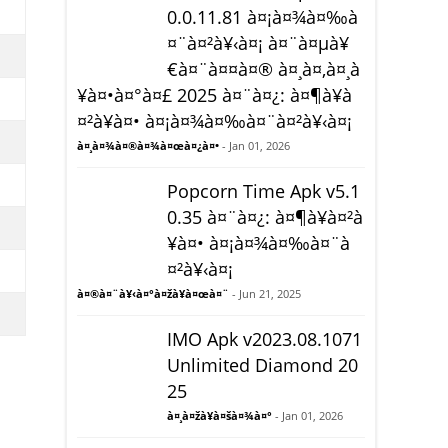
0.0.11.81 à¤¡à¤¾à¤‰à
¤¨à¤²à¥‹à¤¡ à¤¨à¤µà¥
€à¤¨à¤¤à¤® à¤¸à¤‚à¤¸à
¥à¤•à¤°à¤£ 2025 à¤¨à¤¿: à¤¶à¥à
¤²à¥à¤• à¤¡à¤¾à¤‰à¤¨à¤²à¥‹à¤¡
à¤¸à¤¾à¤®à¤¾à¤œà¤¿à¤•
- Jan 01, 2026
Popcorn Time Apk v5.1
0.35 à¤¨à¤¿: à¤¶à¥à¤²à
¥à¤• à¤¡à¤¾à¤‰à¤¨à
¤²à¥‹à¤¡
à¤®à¤¨à¥‹à¤°à¤žà¥à¤œà¤¨
- Jun 21, 2025
IMO Apk v2023.08.1071
Unlimited Diamond 20
25
à¤¸à¤žà¥à¤šà¤¾à¤°
- Jan 01, 2026