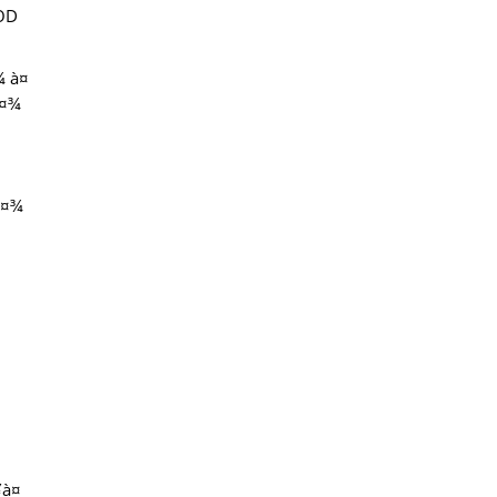
MOD
¾ à¤
à¤¾
‚
à¤¾
à¤