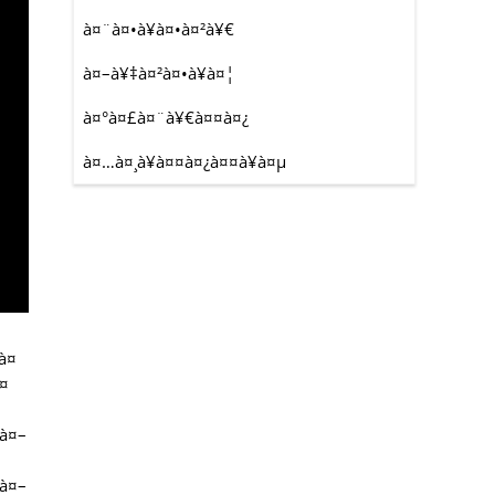
à¤¨à¤•à¥à¤•à¤²à¥€
à¤–à¥‡à¤²à¤•à¥à¤¦
à¤°à¤£à¤¨à¥€à¤¤à¤¿
à¤…à¤¸à¥à¤¤à¤¿à¤¤à¥à¤µ
à¤
à¤
 à¤–
 à¤–