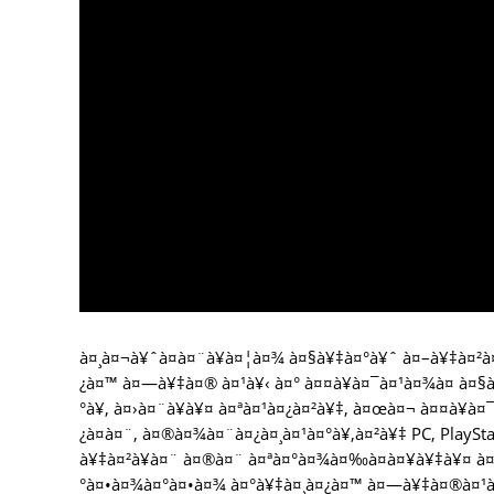
à¤¸à¤¬à¥ˆà¤­à¤¨à¥à¤¦à¤¾ à¤§à¥‡à¤°à¥ˆ à¤–à¥‡à¤²à¤
¿à¤™ à¤—à¥‡à¤® à¤¹à¥‹ à¤° à¤¤à¥à¤¯à¤¹à¤¾à¤ à¤§
°à¥‚ à¤›à¤¨à¥à¥¤ à¤ªà¤¹à¤¿à¤²à¥‡, à¤œà¤¬ à¤¤à¥à¤
¿à¤à¤¨, à¤®à¤¾à¤¨à¤¿à¤¸à¤¹à¤°à¥‚à¤²à¥‡ PC, Play
à¥‡à¤²à¥à¤¨ à¤®à¤¨ à¤ªà¤°à¤¾à¤‰à¤à¤¥à¥‡à¥¤ à¤†
°à¤•à¤¾à¤°à¤•à¤¾ à¤°à¥‡à¤¸à¤¿à¤™ à¤—à¥‡à¤®à¤¹à¤