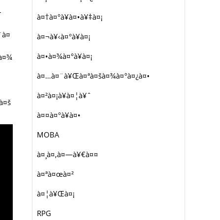
–
à¤†à¤°à¥à¤•à¥‡à¤¡
¨à¤
à¤¬à¥‹à¤°à¥à¤¡
à¤•à¤¾à¤°à¥à¤¡
®à¤¾
à¤…à¤¨à¥Œà¤ªà¤šà¤¾à¤°à¤¿à¤•
à¤²à¤¡à¥à¤¦à¥ˆ
à¤š
à¤¤à¤°à¥à¤•
MOBA
à¤¸à¤‚à¤—à¥€à¤¤
à¤ªà¤œà¤²
à¤¦à¥Œà¤¡
RPG