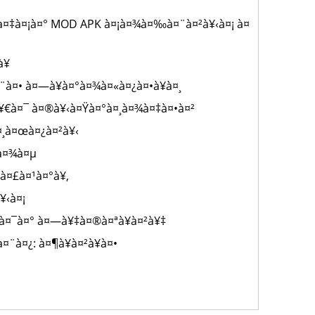
à¤‡à¤¡à¤° MOD APK à¤¡à¤¾à¤‰à¤¨à¤²à¥‹à¤¡ à¤
¥
¨à¤• à¤—à¥à¤°à¤¾à¤«à¤¿à¤•à¥à¤¸
¥€à¤¯ à¤®à¥‹à¤Ÿà¤°à¤¸à¤¾à¤‡à¤•à¤²
¤¸à¤œà¤¿à¤²à¥‹
­à¤¾à¤µ
‹à¤£à¤¹à¤°à¥‚
¥‹à¤¡
‡à¤¯à¤° à¤—à¥‡à¤®à¤ªà¥à¤²à¥‡
¨à¤¿: à¤¶à¥à¤²à¥à¤•