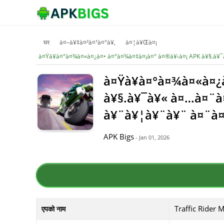
घर
à¤–à¥‡à¤²à¤¹à¤°à¥‚
à¤¦à¥Œà¤¡
à¤Ÿà¥à¤°à¤¾à¤«à¤¿à¤• à¤°à¤¾à¤‡à¤¡à¤° à¤®à¥‹à¤¡ APK à¥§.à
à¤Ÿà¥à¤°à¤¾à¤«à¤¿
à¥§.à¥¯à¥« à¤…à¤¨à
à¥¨à¥¦à¥¨à¥¨ à¤¨à¤
APK Bigs
- Jan 01, 2026
Traffic Rider
एपको नाम