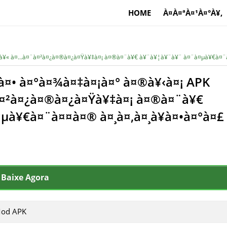
HOME
À¤À¤ªÀ¤¹À¤°À¥‚
¥¯à¥« à¤…à¤¨à¤²à¤¿à¤®à¤¿à¤Ÿà¥‡à¤¡ à¤®à¤¨à¥€ à¥¨à¥¦à¥¨à¥¨ à¤¨à¤µà¥€à¤¨à
à¤• à¤°à¤¾à¤‡à¤¡à¤° à¤®à¥‹à¤¡ APK
¤²à¤¿à¤®à¤¿à¤Ÿà¥‡à¤¡ à¤®à¤¨à¥€
µà¥€à¤¨à¤¤à¤® à¤¸à¤‚à¤¸à¥à¤•à¤°à¤£
Baixe Agora
 Mod APK