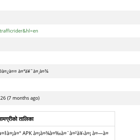
rafficrider&hl=en
à¤¿à¤¤ à¤ªà¥ˆà¤¸à¤¾
026 (7 months ago)
ामग्रीको तालिका
à¤‡à¤¡à¤° APK à¤¡à¤¾à¤‰à¤¨à¤²à¥‹à¤¡ à¤—à¤