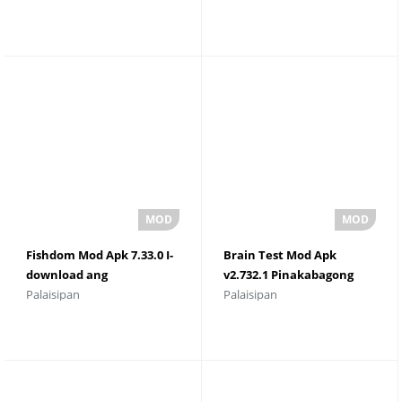
Fishdom Mod Apk 7.33.0 I-
Brain Test Mod Apk
download ang
v2.732.1 Pinakabagong
Palaisipan
Palaisipan
Pinakabagong Bersyon
Bersyon Download Libre
2023
Para sa Android