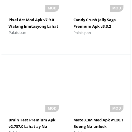
Pixel Art Mod Apk v7.9.0
Candy Crush Jelly Saga
Walang limitasyong Lahat
Premium Apk v3.3.2
Palaisipan
Palaisipan
Walang limitasyong Gold
Bar
Brain Test Premium Apk
Moto X3M Mod Apk v1.20.1
v2.737.0 Lahat ay Na-
Buong Na-unlock