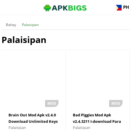
PH
Bahay
Palaisipan
Palaisipan
Brain Out Mod Apk v2.4.0
Bad Piggies Mod Apk
Download Unlimited Keys
v2.4.3211 I-download Para
Palaisipan
Palaisipan
Pinakabagong Bersyon
sa Android