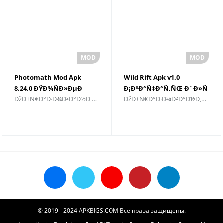
Photomath Mod Apk
Wild Rift Apk v1.0
8.24.0 ÐŸÐ¾ÑÐ»ÐµÐ
Ð¡ÐºÐ°Ñ‡Ð°Ñ‚ÑŒ Ð´Ð»Ñ
ÐžÐ±Ñ€Ð°Ð·Ð¾Ð²Ð°Ð½Ð¸Ðµ
ÐžÐ±Ñ€Ð°Ð·Ð¾Ð²Ð°Ð½Ð¸Ðµ
´Ð½ÑÑ Ð²ÐµÑ€ÑÐ¸Ñ
Android
© 2019 - 2024 APKBIGS.COM Все права защищены.