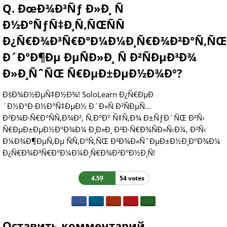
Q. ÐœÐ¾Ð³Ñƒ Ð»Ð¸ Ñ
Ð½Ð°ÑƒÑ‡Ð¸Ñ‚ÑŒÑÑ
Ð¿Ñ€Ð¾Ð³Ñ€Ð°Ð¼Ð¼Ð¸Ñ€Ð¾Ð²Ð°Ñ‚ÑŒ
Ð´Ð°Ð¶Ðµ ÐµÑÐ»Ð¸ Ñ Ð²ÑÐµÐ³Ð¾
Ð»Ð¸ÑˆÑŒ Ñ€ÐµÐ±ÐµÐ½Ð¾Ðº?
ÐšÐ¾Ð½ÐµÑ‡Ð½Ð¾! SoloLearn Ð¿Ñ€ÐµÐ
´Ð½Ð°Ð·Ð½Ð°Ñ‡ÐµÐ½ Ð´Ð»Ñ Ð²ÑÐµÑ…
Ð²Ð¾Ð·Ñ€Ð°ÑÑ‚Ð¾Ð², Ñ‚Ð°Ðº Ñ‡Ñ‚Ð¾ Ð±ÑƒÐ´ÑŒ Ð²Ñ‹
Ñ€ÐµÐ±ÐµÐ½ÐºÐ¾Ð¼ Ð¸Ð»Ð¸ Ð²Ð·Ñ€Ð¾ÑÐ»Ñ‹Ð¼, Ð²Ñ‹
Ð¼Ð¾Ð¶ÐµÑ‚Ðµ ÑÑ‚Ð°Ñ‚ÑŒ Ð²Ð¾Ð»ÑˆÐµÐ±Ð½Ð¸ÐºÐ¾Ð¼
Ð¿Ñ€Ð¾Ð³Ñ€Ð°Ð¼Ð¼Ð¸Ñ€Ð¾Ð²Ð°Ð½Ð¸Ñ!
4.59
54 votes
Оставить комментарий