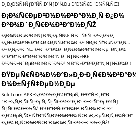
Ð¸ Ð¿Ð¾Ñ‡ÑƒÐ²ÑÑ‚Ð²ÑƒÐ¹Ñ‚Ðµ Ð³Ð¾Ñ€Ð´Ð¾ÑÑ‚ÑŒ!
Ð¡Ð¾Ñ€ÐµÐ²Ð½Ð¾Ð²Ð°Ð½Ð¸Ñ Ð¿Ð¾
ÐºÐ¾Ð´Ð¸Ñ€Ð¾Ð²Ð°Ð½Ð¸ÑŽ
Ð¡Ð¾Ñ€ÐµÐ²Ð½ÑƒÐ¹Ñ‚ÐµÑÑŒ Ñ Ð´Ñ€ÑƒÐ³Ð¸Ð¼Ð¸
Ð¿Ñ€Ð¾Ð³Ñ€Ð°Ð¼Ð¼Ð¸ÑÑ‚Ð°Ð¼Ð¸ Ð² ÑÐ¿Ð¸Ñ‡ÐµÑÐºÐ¸Ñ…
Ð±Ð¸Ñ‚Ð²Ð°Ñ… Ð·Ð° ÐºÐ¾Ð´Ð¸Ñ€Ð¾Ð²Ð°Ð½Ð¸Ðµ. Ð­Ñ‚Ð¾
ÐºÐ°Ðº Ð·Ð°Ð±Ð°Ð²Ð½Ð°Ñ Ð´ÑƒÑÐ»ÑŒ
Ð²Ð¾Ð»ÑˆÐµÐ±Ð½Ð¸ÐºÐ¾Ð² Ñ ÐºÐ»Ð°Ð²Ð¸Ð°Ñ‚ÑƒÑ€Ð¾Ð¹!
ÐŸÐµÑ€ÑÐ¾Ð½Ð°Ð»Ð¸Ð·Ð¸Ñ€Ð¾Ð²Ð°
Ð¾Ð±ÑƒÑ‡ÐµÐ½Ð¸Ðµ
SoloLearn APK Ð¿Ð¾Ð½Ð¸Ð¼Ð°ÐµÑ‚ Ð²Ð°Ñ Ð¸ Ð°Ð
´Ð°Ð¿Ñ‚Ð¸Ñ€ÑƒÐµÑ‚ ÑƒÑ€Ð¾ÐºÐ¸ Ðº Ð²Ð°ÑˆÐµÐ¼Ñƒ
ÑƒÑ€Ð¾Ð²Ð½ÑŽ Ð½Ð°Ð²Ñ‹ÐºÐ¾Ð². Ð­Ñ‚Ð¾ ÐºÐ°Ðº
Ð¸Ð¼ÐµÑ‚ÑŒ Ñ‡Ð°ÑÑ‚Ð½Ð¾Ð³Ð¾ Ñ€ÐµÐ¿ÐµÑ‚Ð¸Ñ‚Ð¾Ñ€Ð°
Ð¿Ð¾ Ð¿Ñ€Ð¾Ð³Ñ€Ð°Ð¼Ð¼Ð¸Ñ€Ð¾Ð²Ð°Ð½Ð¸ÑŽ!