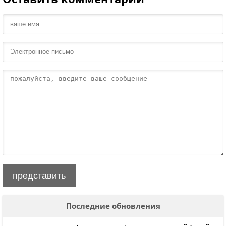
представить
Последние обновления