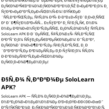
ÐºÐ¾Ñ‚Ð¾Ñ€Ð¾Ðµ Ð´ÐµÐ»Ð°ÐµÑ‚ Ð¾Ð±ÑƒÑ‡ÐµÐ½Ð¸Ðµ
Ð¿Ñ€Ð¾Ð³Ñ€Ð°Ð¼Ð¼Ð¸Ñ€Ð¾Ð²Ð°Ð½Ð¸ÑŽ Ð»ÐµÐ³ÐºÐ¸Ð¼ Ð¸
ÑƒÐ²Ð»ÐµÐºÐ°Ñ‚ÐµÐ»ÑŒÐ½Ñ‹Ð¼! ÐŸÑ€ÐµÐ
´ÑÑ‚Ð°Ð²ÑŒÑ‚Ðµ, Ñ‡Ñ‚Ð¾ Ð²Ñ‹ Ð·Ð°Ð±Ð»ÑƒÐ´Ð¸Ð»Ð¸ÑÑŒ
Ð² Ð´Ð¶ÑƒÐ½Ð³Ð»ÑÑ… Ð±ÑƒÐºÐ² Ð¸ Ñ†Ð¸Ñ„Ñ€, Ð½Ð¾
Ð½Ðµ Ð²Ð¾Ð»Ð½ÑƒÐ¹Ñ‚ÐµÑÑŒ, Ð¿Ð¾Ñ‚Ð¾Ð¼Ñƒ Ñ‡Ñ‚Ð¾
SoloLearn APK Ð·Ð´ÐµÑÑŒ, Ñ‡Ñ‚Ð¾Ð±Ñ‹ ÑÑ‚Ð°Ñ‚ÑŒ
Ð²Ð°ÑˆÐ¸Ð¼ ÑÑƒÐ¿ÐµÑ€Ð³ÐµÑ€Ð¾ÐµÐ¼! Ð˜Ñ‚Ð°Ðº,
Ð¿Ñ€Ð¾Ð´Ð¾Ð»Ð¶Ð°Ð¹Ñ‚Ðµ Ñ‡Ð¸Ñ‚Ð°Ñ‚ÑŒ, Ð¸ Ð
´Ð°Ð²Ð°Ð¹Ñ‚Ðµ Ð²Ð¼ÐµÑÑ‚Ðµ Ð¸Ð·ÑƒÑ‡Ð¸Ð¼ ÑÑ‚Ð¾
Ð·Ð°Ð¼ÐµÑ‡Ð°Ñ‚ÐµÐ»ÑŒÐ½Ð¾Ðµ
Ð¿Ñ€Ð¸Ð»Ð¾Ð¶ÐµÐ½Ð¸Ðµ!
Ð§Ñ‚Ð¾ Ñ‚Ð°ÐºÐ¾Ðµ SoloLearn
APK?
SoloLearn APK — ÑÑ‚Ð¾ Ð¿Ñ€Ð¸Ð»Ð¾Ð¶ÐµÐ½Ð¸Ðµ,
Ð½Ð°Ð¿Ð¾Ð»Ð½ÐµÐ½Ð½Ð¾Ðµ Ð‘Ð•Ð¡ÐŸÐ›ÐÐ¢ÐÐ«ÐœÐ˜
ÐºÑƒÑ€ÑÐ°Ð¼Ð¸ Ð¿Ñ€Ð¾Ð³Ñ€Ð°Ð¼Ð¼Ð¸Ñ€Ð¾Ð²Ð°Ð½Ð¸Ñ,