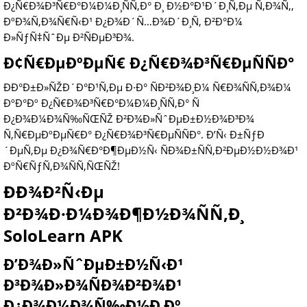
Ð¿Ñ€Ð¾Ð³Ñ€Ð°Ð¼Ð¼Ð¸ÑÑ‚Ð° Ð¸ Ð½Ð°Ð¹Ð´Ð¸Ñ‚Ðµ Ñ‚Ð¾Ñ‚,
ÐºÐ¾Ñ‚Ð¾Ñ€Ñ‹Ð¹ Ð¿Ð¾Ð´Ñ…Ð¾Ð´Ð¸Ñ‚ Ð²Ð°Ð¼
Ð»ÑƒÑ‡ÑˆÐµ Ð²ÑÐµÐ³Ð¾.
Ð¢Ñ€ÐµÐºÐµÑ€ Ð¿Ñ€Ð¾Ð³Ñ€ÐµÑÑÐ°
ÐÐ°Ð±Ð»ÑŽÐ´Ð°Ð¹Ñ‚Ðµ Ð·Ð° ÑÐ²Ð¾Ð¸Ð¼ Ñ€Ð¾ÑÑ‚Ð¾Ð¼
ÐºÐ°Ðº Ð¿Ñ€Ð¾Ð³Ñ€Ð°Ð¼Ð¼Ð¸ÑÑ‚Ð° Ñ
Ð¿Ð¾Ð¼Ð¾Ñ‰ÑŒÑŽ Ð²Ð¾Ð»ÑˆÐµÐ±Ð½Ð¾Ð³Ð¾
Ñ‚Ñ€ÐµÐºÐµÑ€Ð° Ð¿Ñ€Ð¾Ð³Ñ€ÐµÑÑÐ°. Ð’Ñ‹ Ð±ÑƒÐ
´ÐµÑ‚Ðµ Ð¿Ð¾Ñ€Ð°Ð¶ÐµÐ½Ñ‹ ÑÐ¾Ð±ÑÑ‚Ð²ÐµÐ½Ð½Ð¾Ð¹
ÐºÑ€ÑƒÑ‚Ð¾ÑÑ‚ÑŒÑŽ!
ÐÐ¾Ð²Ñ‹Ðµ
Ð²Ð¾Ð·Ð¼Ð¾Ð¶Ð½Ð¾ÑÑ‚Ð¸
SoloLearn APK
Ð’Ð¾Ð»ÑˆÐµÐ±Ð½Ñ‹Ð¹
Ð³Ð¾Ð»Ð¾ÑÐ¾Ð²Ð¾Ð¹
Ð¿Ð¾Ð¼Ð¾Ñ‰Ð½Ð¸Ðº