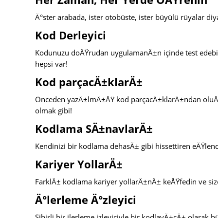
Ä°ster arabada, ister otobüste, ister büyülü rüyalar
Kod Derleyici
Kodunuzu doÄŸrudan uygulamanÄ±n içinde test edebili
hepsi var!
Kod parçacÄ±klarÄ±
Önceden yazÄ±lmÄ±ÅŸ kod parçacÄ±klarÄ±ndan oluÅŸan
olmak gibi!
Kodlama SÄ±navlarÄ±
Kendinizi bir kodlama dehasÄ± gibi hissettiren eÄŸlenceli
Kariyer YollarÄ±
FarklÄ± kodlama kariyer yollarÄ±nÄ± keÅŸfedin ve si
Ä°lerleme Ä°zleyici
Sihirli bir ilerleme izleyiciyle bir kodlayÄ±cÄ± olar