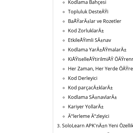
Kodlama Bahçesi
Topluluk DesteÄŸi
BaÅŸarÄ±lar ve Rozetler
Kod ZorluklarÄ±
EtkileÅŸimli SÄ±nav
Kodlama YarÄ±ÅŸmalarÄ±
KiÅŸiselleÅŸtirilmiÅŸ ÖÄŸre
Her Zaman, Her Yerde ÖÄŸre
Kod Derleyici
Kod parçacÄ±klarÄ±
Kodlama SÄ±navlarÄ±
Kariyer YollarÄ±
Ä°lerleme Ä°zleyici
SoloLearn APK'nÄ±n Yeni Özellik