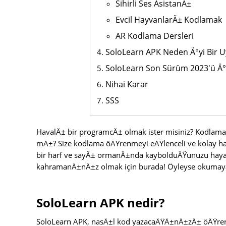
Sihirli Ses AsistanÄ±
Evcil HayvanlarÄ± Kodlamak
AR Kodlama Dersleri
SoloLearn APK Neden Ä°yi Bir 
SoloLearn Son Sürüm 2023'ü Ä°
Nihai Karar
SSS
HavalÄ± bir programcÄ± olmak ister misiniz? Kodl
mÄ±? Size kodlama öÄŸrenmeyi eÄŸlenceli ve kolay ha
bir harf ve sayÄ± ormanÄ±nda kaybolduÄŸunuzu hayal
kahramanÄ±nÄ±z olmak için burada! Öyleyse okumaya 
SoloLearn APK nedir?
SoloLearn APK, nasÄ±l kod yazacaÄŸÄ±nÄ±zÄ± öÄŸre