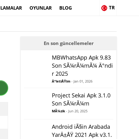
TR
LAMALAR
OYUNLAR
BLOG
En son güncellemeler
MBWhatsApp Apk 9.83
Son SÃ¼rÃ¼mÃ¼ Ä°ndi
r 2025
Ä°letiÅŸim
- Jan 01, 2026
Project Sekai Apk 3.1.0
Son SÃ¼rÃ¼m
MÃ¼zik
- Jun 20, 2025
Android iÃ§in Arabada
YarÄ±ÅŸ 2021 Apk v3.1.