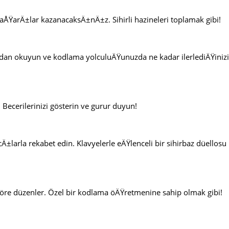
ÅŸarÄ±lar kazanacaksÄ±nÄ±z. Sihirli hazineleri toplamak gibi!
an okuyun ve kodlama yolculuÄŸunuzda ne kadar ilerlediÄŸinizi
. Becerilerinizi gösterin ve gurur duyun!
arla rekabet edin. Klavyelerle eÄŸlenceli bir sihirbaz düellosu
 göre düzenler. Özel bir kodlama öÄŸretmenine sahip olmak gibi!