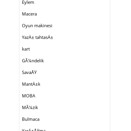
Eylem
Macera
Oyun makinesi
YazÄ± tahtasÄ±
kart
GÃ¼ndelik
SavaÅŸ
MantÄ±k
MOBA
MÃ¼zik
Bulmaca
YarÄ±ÅŸma