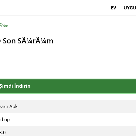
EV
UYGU
¼rÃ¼m
.0 Son SÃ¼rÃ¼m
Şimdi İndirin
earn Apk
nd up
3.0