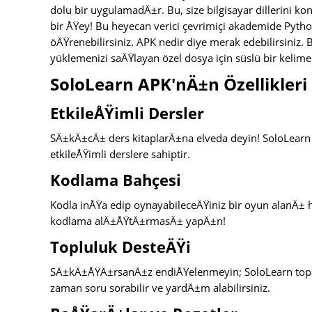
dolu bir uygulamadÄ±r. Bu, size bilgisayar dillerini
bir ÅŸey! Bu heyecan verici çevrimiçi akademide Python
öÄŸrenebilirsiniz. APK nedir diye merak edebilirsiniz
yüklemenizi saÄŸlayan özel dosya için süslü bir kelime
SoloLearn APK'nÄ±n Özellikleri
EtkileÅŸimli Dersler
SÄ±kÄ±cÄ± ders kitaplarÄ±na elveda deyin! SoloLearn 
etkileÅŸimli derslere sahiptir.
Kodlama Bahçesi
Kodla inÅŸa edip oynayabileceÄŸiniz bir oyun alanÄ±
kodlama alÄ±ÅŸtÄ±rmasÄ± yapÄ±n!
Topluluk DesteÄŸi
SÄ±kÄ±ÅŸÄ±rsanÄ±z endiÅŸelenmeyin; SoloLearn topl
zaman soru sorabilir ve yardÄ±m alabilirsiniz.