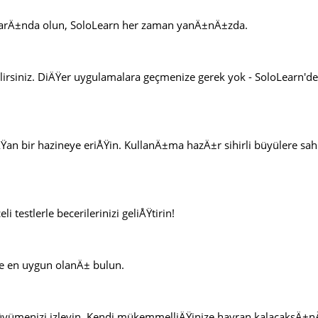
 diyarÄ±nda olun, SoloLearn her zaman yanÄ±nÄ±zda.
rsiniz. DiÄŸer uygulamalara geçmenize gerek yok - SoloLearn'de
 bir hazineye eriÅŸin. KullanÄ±ma hazÄ±r sihirli büyülere sah
 testlerle becerilerinizi geliÅŸtirin!
ze en uygun olanÄ± bulun.
ak büyümenizi izleyin. Kendi mükemmelliÄŸinize hayran kalacaksÄ±n