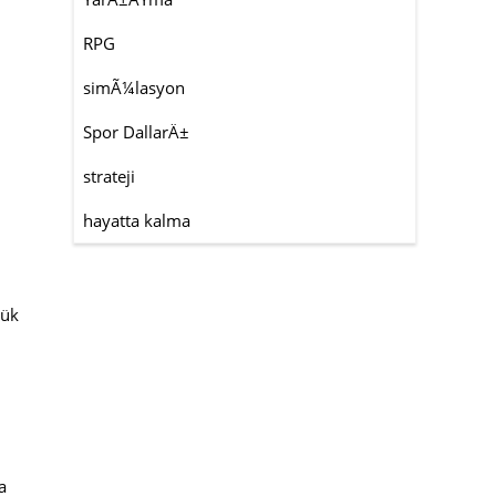
RPG
simÃ¼lasyon
Spor DallarÄ±
strateji
hayatta kalma
yük
a