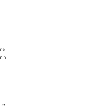
nme
nin
leri