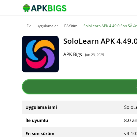
Ev
uygulamalar
EÄŸitim
SoloLearn APK 4.49.0 Son SÃ
SoloLearn APK 4.49
APK Bigs
- Jun 23, 2025
SoloL
Uygulama ismi
8.0 a
İle uyumlu
v4.10
En son sürüm