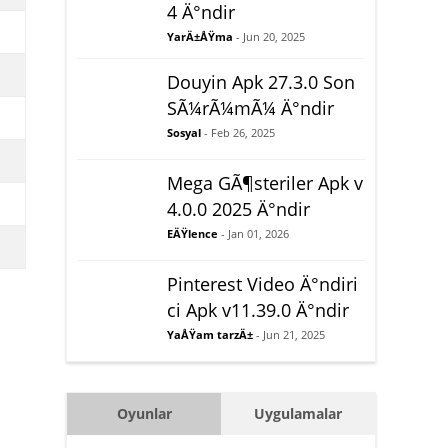
4 Ä°ndir
YarÄ±ÅŸma
- Jun 20, 2025
Douyin Apk 27.3.0 Son
SÃ¼rÃ¼mÃ¼ Ä°ndir
Sosyal
- Feb 26, 2025
Mega GÃ¶steriler Apk v
4.0.0 2025 Ä°ndir
EÄŸlence
- Jan 01, 2026
Pinterest Video Ä°ndiri
ci Apk v11.39.0 Ä°ndir
YaÅŸam tarzÄ±
- Jun 21, 2025
Oyunlar
Uygulamalar