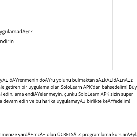
UygulamadÄ±r?
ndirin
amayÄ± öÄŸrenmenin doÄŸru yolunu bulmaktan sÄ±kÄ±ldÄ±nÄ±z
le getiren bir uygulama olan SoloLearn APK'dan bahsedelim! Bü
 edin, ama endiÅŸelenmeyin, çünkü SoloLearn APK sizin süper
devam edin ve bu harika uygulamayÄ± birlikte keÅŸfedelim!
nmenize yardÄ±mcÄ± olan ÜCRETSÄ°Z programlama kurslarÄ±yl