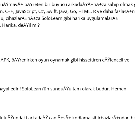
 konuÅŸmayÄ± öÄŸreten bir büyücü arkadaÅŸÄ±nÄ±za sahip olmak 
, C++, JavaScript, C#, Swift, Java, Go, HTML, R ve daha fazlasÄ±
. Bu, cihazlarÄ±nÄ±za SoloLearn gibi harika uygulamalarÄ±
. Harika, deÄŸil mi?
APK, öÄŸrenirken oyun oynamak gibi hissettiren eÄŸlenceli ve
 hayal edin! SoloLearn'ün sunduÄŸu tam olarak budur. Hemen
uluÄŸundaki arkadaÅŸ canlÄ±sÄ± kodlama sihirbazlarÄ±ndan h