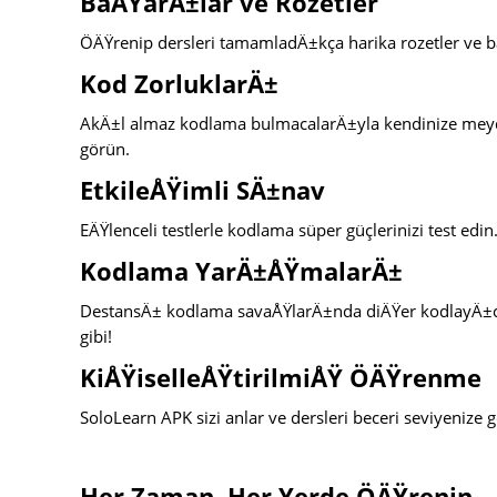
BaÅŸarÄ±lar ve Rozetler
ÖÄŸrenip dersleri tamamladÄ±kça harika rozetler ve ba
Kod ZorluklarÄ±
AkÄ±l almaz kodlama bulmacalarÄ±yla kendinize meyd
görün.
EtkileÅŸimli SÄ±nav
EÄŸlenceli testlerle kodlama süper güçlerinizi test edin
Kodlama YarÄ±ÅŸmalarÄ±
DestansÄ± kodlama savaÅŸlarÄ±nda diÄŸer kodlayÄ±cÄ±l
gibi!
KiÅŸiselleÅŸtirilmiÅŸ ÖÄŸrenme
SoloLearn APK sizi anlar ve dersleri beceri seviyenize
Her Zaman, Her Yerde ÖÄŸrenin