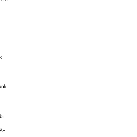
k
anki
bi
nÄ±