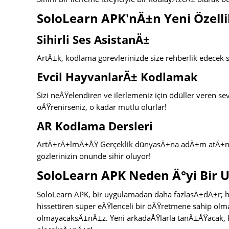
SoloLearn APK'nÄ±n Yeni Özelli
Sihirli Ses AsistanÄ±
ArtÄ±k, kodlama görevlerinizde size rehberlik edecek si
Evcil HayvanlarÄ± Kodlamak
Sizi neÅŸelendiren ve ilerlemeniz için ödüller veren 
öÄŸrenirseniz, o kadar mutlu olurlar!
AR Kodlama Dersleri
ArtÄ±rÄ±lmÄ±ÅŸ Gerçeklik dünyasÄ±na adÄ±m atÄ±n ve
gözlerinizin önünde sihir oluyor!
SoloLearn APK Neden Ä°yi Bir
SoloLearn APK, bir uygulamadan daha fazlasÄ±dÄ±r; h
hissettiren süper eÄŸlenceli bir öÄŸretmene sahip olm
olmayacaksÄ±nÄ±z. Yeni arkadaÅŸlarla tanÄ±ÅŸacak,