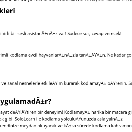
kleri
hirli bir sesli asistanÄ±nÄ±z var! Sadece sor, cevap verecek!
sevimli kodlama evcil hayvanlarÄ±nÄ±zla tanÄ±ÅŸÄ±n. Ne kadar ço
 sanal nesnelerle etkileÅŸim kurarak kodlamayÄ± öÄŸrenin. S
 UygulamadÄ±r?
ayat deÄŸiÅŸtiren bir deneyim! KodlamayÄ± harika bir macera gi
ak gibi. SoloLearn ile kodlama yolculuÄŸunuzda asla yalnÄ±z
 kendinize meydan okuyacak ve kÄ±sa sürede kodlama kahrama