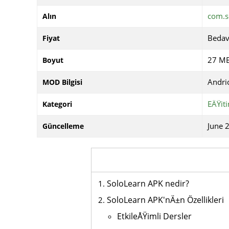
com.s
Alın
Beda
Fiyat
27 M
Boyut
Andri
MOD Bilgisi
EÄŸit
Kategori
June 2
Güncelleme
SoloLearn APK nedir?
SoloLearn APK'nÄ±n Özellikleri
EtkileÅŸimli Dersler