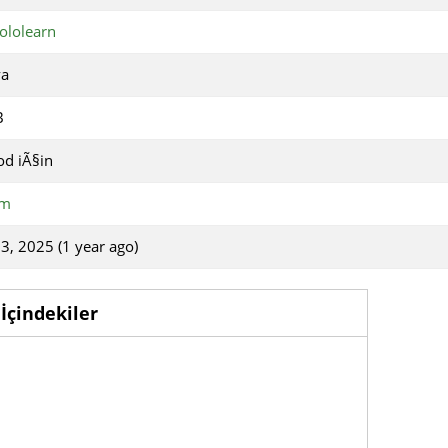
ololearn
va
B
od iÃ§in
im
3, 2025 (1 year ago)
İçindekiler