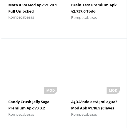
Moto X3M Mod Apk v1.20.1
Brain Test Premium Apk
Full Unlocked
v2.737.0 Todo
Rompecabezas
Rompecabezas
desbloqueado
Candy Crush Jelly Saga
Â¿DÃ³nde estÃ¡ mi agua?
Premium Apk v3.3.2
Mod Apk v1.18.9 (Claves
Rompecabezas
Rompecabezas
Barras de oro ilimitadas
ilimitadas)