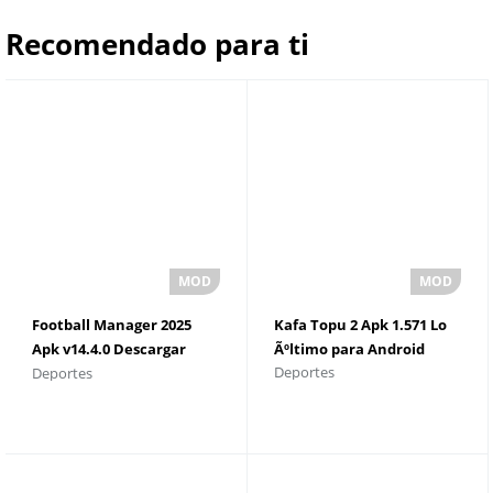
Recomendado para ti
Football Manager 2025
Kafa Topu 2 Apk 1.571 Lo
Apk v14.4.0 Descargar
Ãºltimo para Android
Deportes
Deportes
para Android