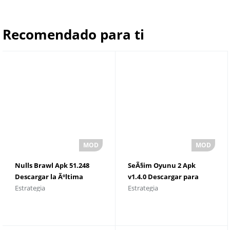
Recomendado para ti
Nulls Brawl Apk 51.248
SeÃ§im Oyunu 2 Apk
Descargar la Ãºltima
v1.4.0 Descargar para
Estrategia
Estrategia
versiÃ³n
Android