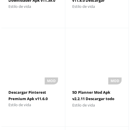
Downloader Apk v11.39.0
v11.8.0 Descargar
Estilo de vida
Estilo de vida
Descargar
Descargar Pinterest
5D Planner Mod Apk
Premium Apk v11.6.0
v2.2.11 Descargar todo
Estilo de vida
Estilo de vida
desbloqueado