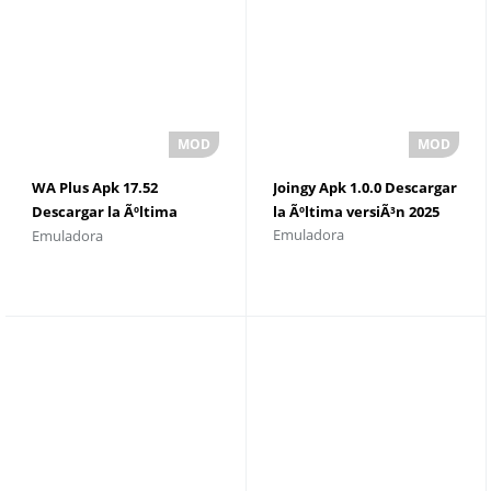
WA Plus Apk 17.52
Joingy Apk 1.0.0 Descargar
Descargar la Ãºltima
la Ãºltima versiÃ³n 2025
Emuladora
Emuladora
versiÃ³n