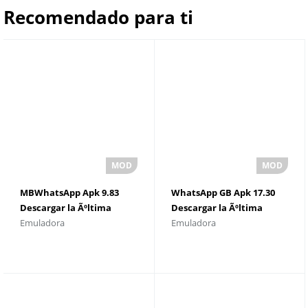
Recomendado para ti
MBWhatsApp Apk 9.83
WhatsApp GB Apk 17.30
Descargar la Ãºltima
Descargar la Ãºltima
Emuladora
Emuladora
versiÃ³n 2025
versiÃ³n