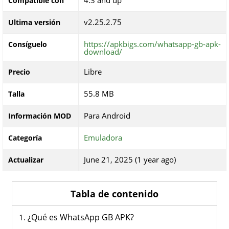
4.3 and up
Compatible con
v2.25.2.75
Ultima versión
https://apkbigs.com/whatsapp-gb-apk-
Consíguelo
download/
Libre
Precio
55.8 MB
Talla
Para Android
Información MOD
Emuladora
Categoría
June 21, 2025 (1 year ago)
Actualizar
Tabla de contenido
¿Qué es WhatsApp GB APK?