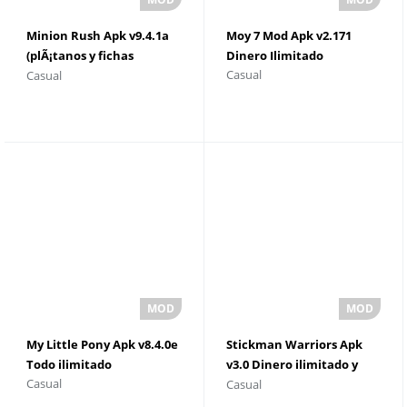
Minion Rush Apk v9.4.1a
Moy 7 Mod Apk v2.171
(plÃ¡tanos y fichas
Dinero Ilimitado
Casual
Casual
ilimitados)
My Little Pony Apk v8.4.0e
Stickman Warriors Apk
Todo ilimitado
v3.0 Dinero ilimitado y
Casual
Casual
gemas