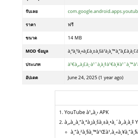
com.google.android.apps.youtu
รับเลย
ฟรี
ราคา
14 MB
ขนาด
à¸ªà¸³à¸«à¸£à¸±à¸šà¹à¸­à¸™à¸”à¸£à¸­à¸
MOD ข้อมูล
à¹€à¸„à¸£à¸·à¹ˆà¸­à¸‡à¹€à¸¥à¹ˆà¸™à¹à
ประเภท
June 24, 2025 (1 year ago)
อัปเดต
YouTube à¹„à¸› APK
à¸„à¸¸à¸“à¸ªà¸¡à¸šà¸±à¸•à¸´à¸‚à¸­à
à¸”à¸²à¸§à¸™à¹Œà¹‚à¸«à¸¥à¸”à¸§à