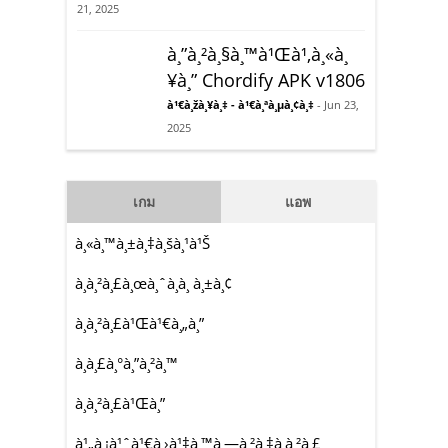
21, 2025
à¸”à¸²à¸§à¸™à¹Œà¹‚à¸«à¸
¥à¸” Chordify APK v1806
à¹€à¸žà¸¥à¸‡ - à¹€à¸ªà¸µà¸¢à¸‡
- Jun 23,
2025
เกม
แอพ
à¸«à¸™à¸±à¸‡à¸šà¸¹à¹Š
à¸à¸²à¸£à¸œà¸ˆà¸à¸ à¸±à¸¢
à¸­à¸²à¸£à¹Œà¹€à¸„à¸”
à¸à¸£à¸°à¸”à¸²à¸™
à¸à¸²à¸£à¹Œà¸”
à¹„à¸¡à¹ˆà¹€à¸›à¹‡à¸™à¸—à¸²à¸‡à¸à¸²à¸£