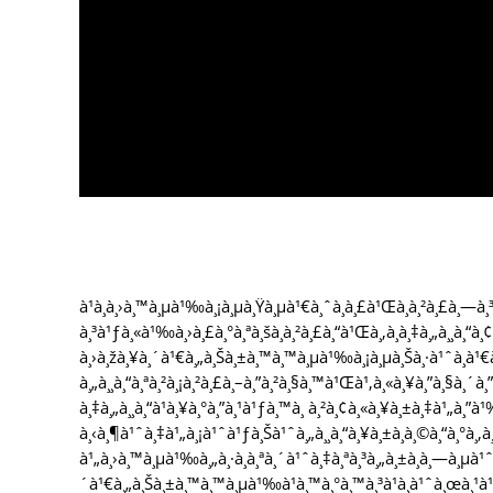
à¹à¸­à¸›à¸™à¸µà¹‰à¸¡à¸µà¸Ÿà¸µà¹€à¸ˆà¸­à¸£à¹Œà¸à¸²à¸£à¸—
à¸³à¹ƒà¸«à¹‰à¸›à¸£à¸°à¸ªà¸šà¸à¸²à¸£à¸“à¹Œà¸‚à¸­à¸‡à¸„à¸¸à¸“
à¸›à¸žà¸¥à¸´à¹€à¸„à¸Šà¸±à¸™à¸™à¸µà¹‰à¸¡à¸µà¸Šà¸·à¹ˆà¸­à¹€à¸
à¸„à¸¸à¸“à¸ªà¸²à¸¡à¸²à¸£à¸–à¸”à¸²à¸§à¸™à¹Œà¹‚à¸«à¸¥à¸”à¸§à¸´à¸”
à¸‡à¸„à¸¸à¸“à¹à¸¥à¸°à¸”à¸¹à¹ƒà¸™à¸ à¸²à¸¢à¸«à¸¥à¸±à¸‡à¹„à¸”à
à¸‹à¸¶à¹ˆà¸‡à¹„à¸¡à¹ˆà¹ƒà¸Šà¹ˆà¸„à¸¸à¸“à¸¥à¸±à¸à¸©à¸“à¸°à¸‚
à¹„à¸›à¸™à¸µà¹‰à¸„à¸·à¸­à¸ªà¸´à¹ˆà¸‡à¸ªà¸³à¸„à¸±à¸à¸—à¸µà¹ˆà¹
´à¹€à¸„à¸Šà¸±à¸™à¸™à¸µà¹‰à¹à¸™à¸°à¸™à¸³à¹à¸à¹ˆà¸œà¸¹à¹