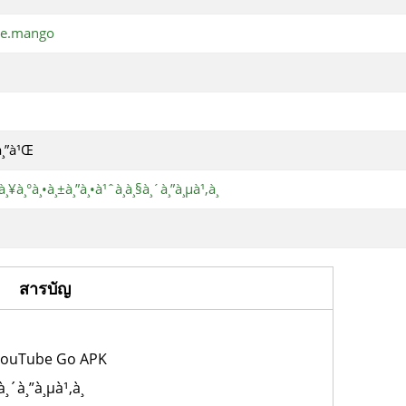
be.mango
¢à¸”à¹Œ
¸¥à¸°à¸•à¸±à¸”à¸•à¹ˆà¸­à¸§à¸´à¸”à¸µà¹‚à¸­
สารบัญ
¸‡ YouTube Go APK
¸´à¸”à¸µà¹‚à¸­