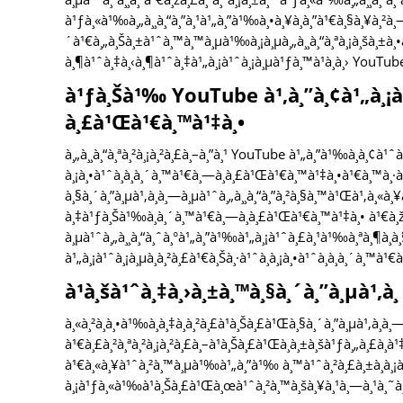
à¹ƒà¸«à¹‰à¸„à¸¸à¸“à¸”à¸¹à¹„à¸”à¹‰à¸•à¸¥à¸­à¸”à¹€à¸§à¸¥à¸²à¸—à¸
´à¹€à¸„à¸Šà¸±à¹ˆà¸™à¸™à¸µà¹‰à¸¡à¸µà¸„à¸¸à¸“à¸ªà¸¡à¸šà¸±à
à¸¶à¹ˆà¸‡à¸‹à¸¶à¹ˆà¸‡à¹„à¸¡à¹ˆà¸¡à¸µà¹ƒà¸™à¹à¸­à¸› YouTub
à¹ƒà¸Šà¹‰ YouTube à¹‚à¸”à¸¢à¹„à¸¡à
à¸£à¹Œà¹€à¸™à¹‡à¸•
à¸„à¸¸à¸“à¸ªà¸²à¸¡à¸²à¸£à¸–à¸”à¸¹ YouTube à¹„à¸”à¹‰à¸­à¸¢à¹ˆà
à¸¡à¸•à¹ˆà¸­à¸­à¸´à¸™à¹€à¸—à¸­à¸£à¹Œà¹€à¸™à¹‡à¸•à¹€à¸™à¸·à¹ˆ
à¸§à¸´à¸”à¸µà¹‚à¸­à¸—à¸µà¹ˆà¸„à¸¸à¸“à¸”à¸²à¸§à¸™à¹Œà¹‚à¸«à¸¥
à¸‡à¹ƒà¸Šà¹‰à¸­à¸´à¸™à¹€à¸—à¸­à¸£à¹Œà¹€à¸™à¹‡à¸• à¹€à¸ž
à¸µà¹ˆà¸„à¸¸à¸“à¸ˆà¸°à¹„à¸”à¹‰à¹„à¸¡à¹ˆà¸£à¸¹à¹‰à¸ªà¸¶à¸à¸
à¹„à¸¡à¹ˆà¸¡à¸µà¸à¸²à¸£à¹€à¸Šà¸·à¹ˆà¸­à¸¡à¸•à¹ˆà¸­à¸­à¸´à¸™à
à¹à¸šà¹ˆà¸‡à¸›à¸±à¸™à¸§à¸´à¸”à¸µà¹‚à¸­
à¸«à¸²à¸à¸•à¹‰à¸­à¸‡à¸à¸²à¸£à¹à¸Šà¸£à¹Œà¸§à¸´à¸”à¸µà¹‚à¸
à¹€à¸£à¸²à¸ªà¸²à¸¡à¸²à¸£à¸–à¹à¸Šà¸£à¹Œà¸à¸±à¸šà¹ƒà¸„à¸£à¸à¹
à¹€à¸«à¸¥à¹ˆà¸²à¸™à¸µà¹‰à¹„à¸”à¹‰ à¸™à¹ˆà¸²à¸£à¸±à¸à¸¡à¸
à¸¡à¹ƒà¸«à¹‰à¹à¸Šà¸£à¹Œà¸œà¹ˆà¸²à¸™à¸šà¸¥à¸¹à¸—à¸¹à¸˜à¸«à¸