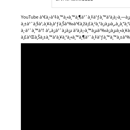
YouTube à¹€à¸›à¹‡à¸™à¸«à¸™à¸¶à¹ˆà¸‡à¹ƒà¸™à¹à¸­à¸›à¸—à¸
à¸±à¹ˆà¸§à¹‚à¸¥à¸à¹ƒà¸Šà¹‰à¹€à¸žà¸£à¸²à¸°à¸¡à¸µà¸„à¸¸à¸“à
à¸·à¹ˆà¸™à¹† à¹„à¸¡à¹ˆà¸¡à¸µ à¹à¸­à¸›à¸™à¸µà¹‰à¸¡à¸µà¸«à¸¥à
à¸£à¹Œà¸Šà¸±à¸™à¹à¸¥à¸°à¸«à¸™à¸¶à¹ˆà¸‡à¹ƒà¸™à¸™à¸±à¹