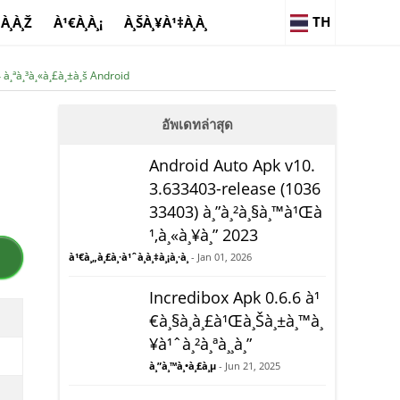
TH
À¸­À¸Ž
À¹€À¸À¸¡
À¸ŠÀ¸¥À¹‡À¸­À¸
à¸ªà¸³à¸«à¸£à¸±à¸š Android
อัพเดทล่าสุด
Android Auto Apk v10.
3.633403-release (1036
33403) à¸”à¸²à¸§à¸™à¹Œà
¹‚à¸«à¸¥à¸” 2023
à¹€à¸„à¸£à¸·à¹ˆà¸­à¸‡à¸¡à¸·à¸­
- Jan 01, 2026
Incredibox Apk 0.6.6 à¹
€à¸§à¸­à¸£à¹Œà¸Šà¸±à¸™à¸
¥à¹ˆà¸²à¸ªà¸¸à¸”
à¸”à¸™à¸•à¸£à¸µ
- Jun 21, 2025