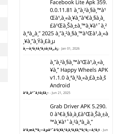
Facebook Lite Apk 359.
0.0.11.81 à¸”à¸²à¸§à¸™à¹
Œà¹‚à¸«à¸¥à¸”à¹€à¸§à¸­à¸
£à¹Œà¸Šà¸±à¸™à¸¥à¹ˆà¸²
à¸ªà¸¸à¸” 2025 à¸”à¸²à¸§à¸™à¹Œà¹‚à¸«à
¸¥à¸”à¸Ÿà¸£à¸µ
à¸—à¸²à¸‡à¸ªà¸±à¸‡à¸„à¸¡
- Jan 01, 2026
à¸”à¸²à¸§à¸™à¹Œà¹‚à¸«à¸
¥à¸” Happy Wheels APK
v1.1.0 à¸ªà¸³à¸«à¸£à¸±à¸š
Android
à¹à¸‚à¹ˆà¸‡à¸£à¸–
- Jun 21, 2025
Grab Driver APK 5.290.
0 à¹€à¸§à¸­à¸£à¹Œà¸Šà¸±à¸
™à¸¥à¹ˆà¸²à¸ªà¸¸à¸”
à¹à¸œà¸™à¸—à¸µà¹ˆà¹à¸¥à¸°à¸à¸²à¸£à¸™à¸³à¸—à¸²à¸‡
- Jun