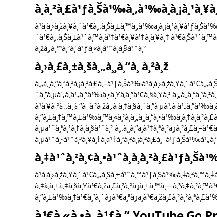
à¸à¸²à¸£à¹ƒà¸Šà¹‰à¸‚à¹‰à¸­à¸¡à¸¹à¸¥
à¹à¸­à¸›à¸žà¸¥à¸´à¹€à¸„à¸Šà¸±à¸™à¸‚à¹‰à¸­à¸¡à¸¹à¸¥à¹ƒà¸Šà¹‰à¸™
´à¹€à¸„à¸Šà¸±à¹ˆà¸™à¸à¹‡à¹€à¸¥à¹‡à¸à¸¥à¸‡ à¹€à¸Šà¹ˆà¸™à
à¸žà¸‚à¸™à¸²à¸”à¹ƒà¸«à¸à¹ˆà¸à¸§à¹ˆà¸²
à¸›à¸£à¸±à¸šà¸„à¸¸à¸“à¸ à¸²à¸ž
à¸„à¸¸à¸“à¸ªà¸²à¸¡à¸²à¸£à¸–à¹ƒà¸Šà¹‰à¹à¸­à¸›à¸žà¸¥à¸´à¹€à¸
´à¸”à¸µà¹‚à¸­à¹„à¸”à¹‰à¸•à¸¥à¸­à¸”à¹€à¸§à¸¥à¸² à¸„à¸¸à¸“à¸ªà¸²à¸
à¹à¸¥à¸°à¸„à¸¸à¸“à¸ à¸²à¸žà¸‚à¸­à¸‡à¸§à¸´à¸”à¸µà¹‚à¸­à¹„à¸”à¹‰à
à¸”à¸±à¸‡à¸™à¸±à¹‰à¸™à¸«à¸²à¸à¸„à¸¸à¸“à¸•à¹‰à¸­à¸‡à¸à¸²à¸
à¸µà¹ˆà¸ªà¸¹à¸‡à¸à¸§à¹ˆà¸² à¸„à¸¸à¸“à¸à¹‡à¸ªà¸²à¸¡à¸²à¸£à¸–à¹€à
à¸µà¹ˆà¸•à¹ˆà¸³à¸¥à¸‡à¸à¹‡à¸ªà¸²à¸¡à¸²à¸£à¸–à¹ƒà¸Šà¹‰à¹„
à¸‡à¹ˆà¸²à¸¢à¸•à¹ˆà¸­à¸à¸²à¸£à¹ƒà¸Šà
à¹à¸­à¸›à¸žà¸¥à¸´à¹€à¸„à¸Šà¸±à¹ˆà¸™à¹ƒà¸Šà¹‰à¸‡à¸²à¸™à¸‡à¹
à¸‡à¸à¸±à¸‡à¸§à¸¥à¹€à¸žà¸£à¸²à¸°à¸¡à¸±à¸™à¸—à¸³à¸‡à¸²à¸™à¹
à¸”à¸±à¹‰à¸‡à¹€à¸”à¸´à¸¡à¹€à¸ªà¸¡à¸­à¹€à¸žà¸£à¸²à¸°à¸ªà¸£
à¹€à¸«à¸•à¸¸à¹ƒà¸” YouTube Go P