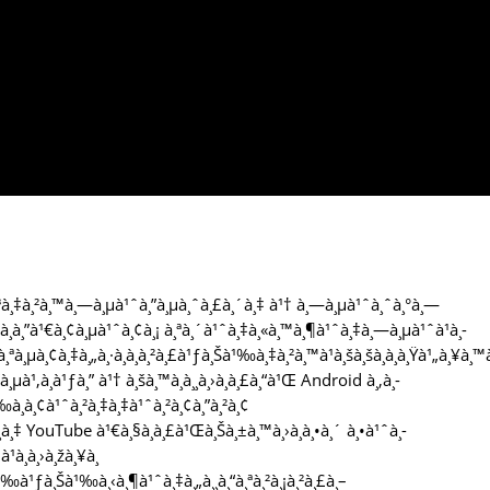
à¸³à¸‡à¸²à¸™à¸—à¸µà¹ˆà¸”à¸µà¸ˆà¸£à¸´à¸‡ à¹† à¸—à¸µà¹ˆà¸ˆà¸°à¸—
à¸¢à¸­à¸”à¹€à¸¢à¸µà¹ˆà¸¢à¸¡ à¸ªà¸´à¹ˆà¸‡à¸«à¸™à¸¶à¹ˆà¸‡à¸—à¸µà¹ˆà¹à¸­
ªà¸µà¸¢à¸‡à¸„à¸·à¸­à¸à¸²à¸£à¹ƒà¸Šà¹‰à¸‡à¸²à¸™à¹à¸šà¸šà¸­à¸­à¸Ÿà¹„à¸¥à¸
à¸µà¹‚à¸­à¹ƒà¸” à¹† à¸šà¸™à¸­à¸¸à¸›à¸à¸£à¸“à¹Œ Android à¸‚à¸­
¹‰à¸­à¸¢à¹ˆà¸²à¸‡à¸‡à¹ˆà¸²à¸¢à¸”à¸²à¸¢
à¸­à¸‡ YouTube à¹€à¸§à¸­à¸£à¹Œà¸Šà¸±à¸™à¸›à¸à¸•à¸´ à¸•à¹ˆà¸­
à¸­à¸›à¸žà¸¥à¸
‰à¹ƒà¸Šà¹‰à¸‹à¸¶à¹ˆà¸‡à¸„à¸¸à¸“à¸ªà¸²à¸¡à¸²à¸£à¸–