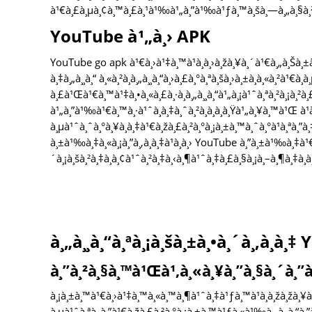
à¹€à¸£à¸µà¸¢à¸™à¸£à¸¹à¹‰à¹„à¸”à¹‰à¹ƒà¸™à¸šà¸—à¸„à¸§à¸
YouTube à¹„à¸› APK
YouTube go apk à¹€à¸›à¹‡à¸™à¹à¸­à¸›à¸žà¸¥à¸´à¹€à¸„à¸Šà¸±à
à¸‡à¸„à¸¸à¸“ à¸«à¸²à¸à¸„à¸¸à¸“à¸›à¸£à¸°à¸ªà¸šà¸›à¸±à¸à¸«à¸²à¹€à
à¸£à¹Œà¹€à¸™à¹‡à¸•à¸«à¸£à¸·à¸­à¸„à¸¸à¸“à¹„à¸¡à¹ˆà¸ªà¸²à¸¡à¸²à
à¹„à¸”à¹‰à¹€à¸™à¸·à¹ˆà¸­à¸‡à¸ˆà¸²à¸à¸­à¸­à¸Ÿà¹„à¸¥à¸™à¹Œ 
à¸µà¹ˆà¸ˆà¸°à¸¥à¸­à¸‡à¹€à¸žà¸£à¸²à¸°à¸¡à¸±à¸™à¸ˆà¸°à¹à¸ªà¸”à
à¸±à¹‰à¸‡à¸«à¸¡à¸”à¸‚à¸­à¸‡à¹à¸­à¸› YouTube à¸”à¸±à¹‰à¸‡à¹€à
´à¸¡à¸šà¸²à¸‡à¸­à¸¢à¹ˆà¸²à¸‡à¸‹à¸¶à¹ˆà¸‡à¸£à¸§à¸¡à¸–à¸¶à¸‡à¸à
à¸„à¸¸à¸“à¸ªà¸¡à¸šà¸±à¸•à¸´à¸‚à¸­à
à¸”à¸²à¸§à¸™à¹Œà¹‚à¸«à¸¥à¸”à¸§à¸´à¸”à¸
à¸¡à¸±à¸™à¹€à¸›à¹‡à¸™à¸«à¸™à¸¶à¹ˆà¸‡à¹ƒà¸™à¹à¸­à¸žà¸žà¸
à¸µà¹ˆà¸ªà¸¸à¸”à¹€à¸žà¸£à¸²à¸°à¸¡à¸±à¸™à¹ƒà¸«à¹‰à¸„à¸¸à¸“à¸”