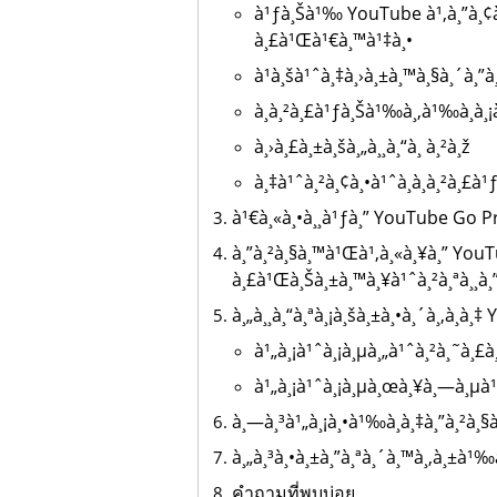
à¹ƒà¸Šà¹‰ YouTube à¹‚à¸”à¸¢à
à¸£à¹Œà¹€à¸™à¹‡à¸•
à¹à¸šà¹ˆà¸‡à¸›à¸±à¸™à¸§à¸´à¸”à¸
à¸à¸²à¸£à¹ƒà¸Šà¹‰à¸‚à¹‰à¸­à¸¡
à¸›à¸£à¸±à¸šà¸„à¸¸à¸“à¸ à¸²à¸ž
à¸‡à¹ˆà¸²à¸¢à¸•à¹ˆà¸­à¸à¸²à¸£
à¹€à¸«à¸•à¸¸à¹ƒà¸” YouTube Go P
à¸”à¸²à¸§à¸™à¹Œà¹‚à¸«à¸¥à¸” You
à¸£à¹Œà¸Šà¸±à¸™à¸¥à¹ˆà¸²à¸ªà¸¸à¸
à¸„à¸¸à¸“à¸ªà¸¡à¸šà¸±à¸•à¸´à¸‚à¸­
à¹„à¸¡à¹ˆà¸¡à¸µà¸„à¹ˆà¸²à¸˜à¸£à
à¹„à¸¡à¹ˆà¸¡à¸µà¸œà¸¥à¸—à¸µà¹
à¸—à¸³à¹„à¸¡à¸•à¹‰à¸­à¸‡à¸”à¸²à
à¸„à¸³à¸•à¸±à¸”à¸ªà¸´à¸™à¸‚à¸±à¹
คำถามที่พบบ่อย