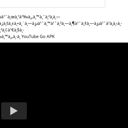
µà¹ˆà¸œà¸¹à¹‰à¸„à¸™à¸ˆà¸²à¸à¸—
¸ªà¸¡à¸šà¸±à¸•à¸´à¸—à¸µà¹ˆà¸™à¹ˆà¸²à¸—à¸¶à¹ˆà¸‡à¸—à¸µà¹ˆà¹à¸­à¸›à¸­
¸²à¸¢à¹€à¸§à¸­
‰à¸™à¸„à¸·à¸­ YouTube Go APK