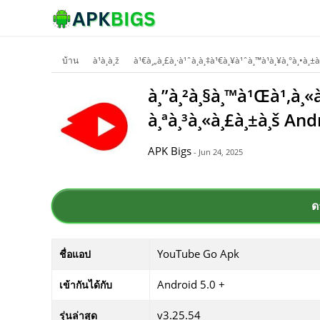
บ้าน
à¹à¸­à¸ž
à¹€à¸„à¸£à¸·à¹ˆà¸­à¸‡à¹€à¸¥à¹ˆà¸™à¹à¸¥à¸°à¸•à¸±à¸”
à¸”à¸²à¸§à¸™à¹Œà¹‚à¸
à¸ªà¸³à¸«à¸£à¸±à¸š And
APK Bigs
- Jun 24, 2025
ด
YouTube Go Apk
ชื่อแอป
Android 5.0 +
เข้ากันได้กับ
v3.25.54
รุ่นล่าสุด