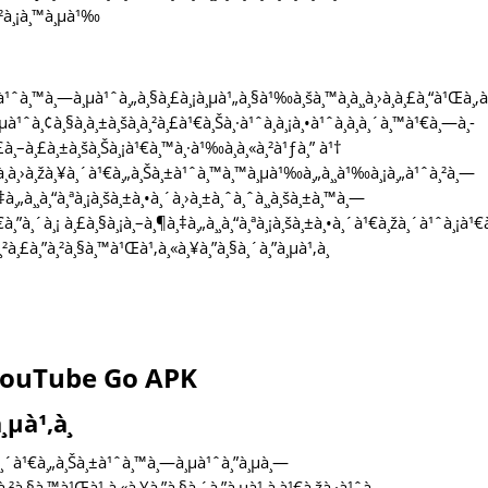
²à¸¡à¸™à¸µà¹‰
¹ˆà¸™à¸—à¸µà¹ˆà¸„à¸§à¸£à¸¡à¸µà¹„à¸§à¹‰à¸šà¸™à¸­à¸¸à¸›à¸à¸£à¸“à¹Œà¸‚à
¸à¸µà¹ˆà¸¢à¸§à¸à¸±à¸šà¸à¸²à¸£à¹€à¸Šà¸·à¹ˆà¸­à¸¡à¸•à¹ˆà¸­à¸­à¸´à¸™à¹€à¸—à¸­
¸£à¸–à¸£à¸±à¸šà¸Šà¸¡à¹€à¸™à¸·à¹‰à¸­à¸«à¸²à¹ƒà¸” à¹†
à¹à¸­à¸›à¸žà¸¥à¸´à¹€à¸„à¸Šà¸±à¹ˆà¸™à¸™à¸µà¹‰à¸„à¸¸à¹‰à¸¡à¸„à¹ˆà¸²à¸—
¸‡à¸„à¸¸à¸“à¸ªà¸¡à¸šà¸±à¸•à¸´à¸›à¸±à¸ˆà¸ˆà¸¸à¸šà¸±à¸™à¸—
¸”à¸´à¸¡ à¸£à¸§à¸¡à¸–à¸¶à¸‡à¸„à¸¸à¸“à¸ªà¸¡à¸šà¸±à¸•à¸´à¹€à¸žà¸´à¹ˆà¸¡à¹€à
¸²à¸£à¸”à¸²à¸§à¸™à¹Œà¹‚à¸«à¸¥à¸”à¸§à¸´à¸”à¸µà¹‚à¸­
¸‡ YouTube Go APK
µà¹‚à¸­
¥à¸´à¹€à¸„à¸Šà¸±à¹ˆà¸™à¸—à¸µà¹ˆà¸”à¸µà¸—
à¸²à¸§à¸™à¹Œà¹‚à¸«à¸¥à¸”à¸§à¸´à¸”à¸µà¹‚à¸­à¹€à¸žà¸·à¹ˆà¸­