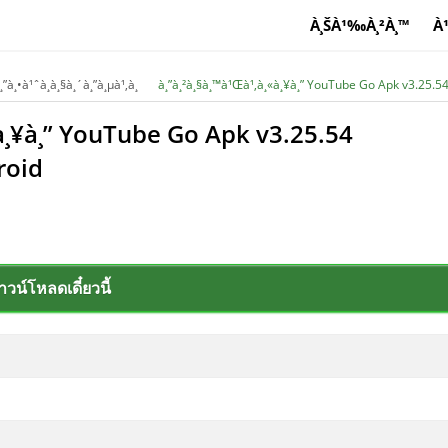
À¸ŠÀ¹‰À¸²À¸™
À¹
à¸•à¹ˆà¸­à¸§à¸´à¸”à¸µà¹‚à¸­
à¸”à¸²à¸§à¸™à¹Œà¹‚à¸«à¸¥à¸” YouTube Go Apk v3.25.54 
«à¸¥à¸” YouTube Go Apk v3.25.54
roid
าวน์โหลดเดี๋ยวนี้