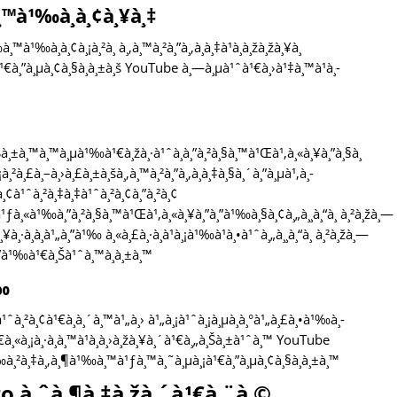
à¸™à¹‰à¸­à¸¢à¸¥à¸‡
à¹‰à¸­à¸¢à¸¡à¸²à¸ à¸‚à¸™à¸²à¸”à¸‚à¸­à¸‡à¹à¸­à¸žà¸žà¸¥à¸
¹€à¸”à¸µà¸¢à¸§à¸à¸±à¸š YouTube à¸—à¸µà¹ˆà¹€à¸›à¹‡à¸™à¹à¸­
„à¸Šà¸±à¸™à¸™à¸µà¹‰à¹€à¸žà¸·à¹ˆà¸­à¸”à¸²à¸§à¸™à¹Œà¹‚à¸«à¸¥à¸”à¸§à¸
¡à¸²à¸£à¸–à¸›à¸£à¸±à¸šà¸‚à¸™à¸²à¸”à¸‚à¸­à¸‡à¸§à¸´à¸”à¸µà¹‚à¸­
¸­à¸¢à¹ˆà¸²à¸‡à¸‡à¹ˆà¸²à¸¢à¸”à¸²à¸¢
£à¹ƒà¸«à¹‰à¸”à¸²à¸§à¸™à¹Œà¹‚à¸«à¸¥à¸”à¸”à¹‰à¸§à¸¢à¸„à¸¸à¸“à¸ à¸²à¸žà¸—
¸¥à¸·à¸­à¸à¹„à¸”à¹‰ à¸«à¸£à¸·à¸­à¹à¸¡à¹‰à¹à¸•à¹ˆà¸„à¸¸à¸“à¸ à¸²à¸žà¸—
à¸”à¹‰à¹€à¸Šà¹ˆà¸™à¸à¸±à¸™
¹‰
ˆà¸²à¸¢à¹€à¸à¸´à¸™à¹„à¸› à¹„à¸¡à¹ˆà¸¡à¸µà¸­à¸°à¹„à¸£à¸•à¹‰à¸­
€à¸«à¸¡à¸·à¸­à¸™à¹à¸­à¸›à¸žà¸¥à¸´à¹€à¸„à¸Šà¸±à¹ˆà¸™ YouTube
à¹‰à¸²à¸‡à¸‚à¸¶à¹‰à¸™à¹ƒà¸™à¸˜à¸µà¸¡à¹€à¸”à¸µà¸¢à¸§à¸à¸±à¸™
ro à¸ˆà¸¶à¸‡à¸žà¸´à¹€à¸¨à¸©