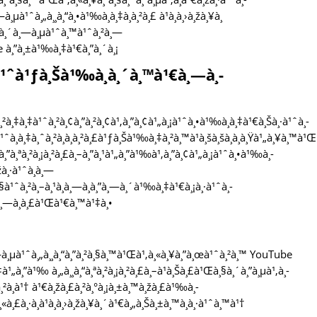
µà¹ˆà¸„à¸¸à¸“à¸•à¹‰à¸­à¸‡à¸à¸²à¸£ à¹à¸­à¸›à¸žà¸¥à¸
¸•à¸´à¸—à¸µà¹ˆà¸™à¹ˆà¸²à¸—
e à¸”à¸±à¹‰à¸‡à¹€à¸”à¸´à¸¡
¹ˆà¹ƒà¸Šà¹‰à¸­à¸´à¸™à¹€à¸—à¸­
¸²à¸‡à¸‡à¹ˆà¸²à¸¢à¸”à¸²à¸¢à¹‚à¸”à¸¢à¹„à¸¡à¹ˆà¸•à¹‰à¸­à¸‡à¹€à¸Šà¸·à¹ˆà¸­
à¸­à¸‡à¸ˆà¸²à¸à¸à¸²à¸£à¹ƒà¸Šà¹‰à¸‡à¸²à¸™à¹à¸šà¸šà¸­à¸­à¸Ÿà¹„à¸¥à¸™à¹Œ
à¸”à¸ªà¸²à¸¡à¸²à¸£à¸–à¸”à¸¹à¹„à¸”à¹‰à¹‚à¸”à¸¢à¹„à¸¡à¹ˆà¸•à¹‰à¸­
à¸·à¹ˆà¸­à¸—
§à¹ˆà¸²à¸–à¸¹à¸à¸—à¸­à¸”à¸—à¸´à¹‰à¸‡à¹€à¸¡à¸·à¹ˆà¸­
¹€à¸—à¸­à¸£à¹Œà¹€à¸™à¹‡à¸•
­à¸—à¸µà¹ˆà¸„à¸¸à¸“à¸”à¸²à¸§à¸™à¹Œà¹‚à¸«à¸¥à¸”à¸œà¹ˆà¸²à¸™ YouTube
‡à¹„à¸”à¹‰ à¸„à¸¸à¸“à¸ªà¸²à¸¡à¸²à¸£à¸–à¹à¸Šà¸£à¹Œà¸§à¸´à¸”à¸µà¹‚à¸­
²à¸à¹† à¹€à¸žà¸£à¸²à¸°à¸¡à¸±à¸™à¸žà¸£à¹‰à¸­
£à¸·à¸­à¹à¸­à¸›à¸žà¸¥à¸´à¹€à¸„à¸Šà¸±à¸™à¸­à¸·à¹ˆà¸™à¹†