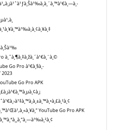
¹„à¸¡à¹ˆà¹ƒà¸Šà¹‰à¸­à¸´à¸™à¹€à¸—à¸­
µà¹‚à¸­
à¸¹à¸¥à¸™à¹‰à¸­à¸¢à¸¥à¸‡
à¹ƒà¸Šà¹‰
ro à¸ˆà¸¶à¸‡à¸žà¸´à¹€à¸¨à¸©
Tube Go Pro à¹€à¸§à¸­
” 2023
à¸‡ YouTube Go Pro APK
¸£à¸¡à¹€à¸™à¸µà¸¢à¸¡
ˆà¹€à¸›à¹‡à¸™à¸­à¸±à¸™à¸•à¸£à¸²à¸¢
¸§à¸™à¹Œà¹‚à¸«à¸¥à¸” YouTube Go Pro APK
‰à¸™à¸ªà¸¸à¸”à¸—à¹‰à¸²à¸¢