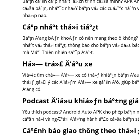
Báº¡n cáº§n cáº­p nháº­t lá»‹ch trình cá»§a mình? APK 
cá»§a báº¡n, nháº¯c nhá»Ÿ báº¡n vá» các cuá»™c háº¹n v
nhá»‹p nào.
Cáº­p nháº­t thá»i tiáº¿t
Báº¡n Ä‘ang bÄƒn khoÄƒn có nên mang theo ô không? A
nháº­t vá» thá»i tiáº¿t, thông báo cho báº¡n vá» dá»±
mà Máº¹ Thiên nhiên sáº¯p Ä‘áº·t.
Há»— trá»£ Ä‘áº­u xe
Viá»‡c tìm chá»— Ä‘á»— xe có thá»ƒ khiáº¿n báº¡n Ä‘a
thá»ƒ gá»£i ý các Ä‘iá»ƒm Ä‘á»— xe gáº§n Ä‘ó, giúp báº
Ä‘áng có.
Podcast Ä‘iá»u khiá»ƒn báº±ng giá
Yêu thích podcast? Android Auto APK cho phép báº¡n 
cáº§n há»i và ngÆ°á»i Ä‘á»“ng hành áº£o cá»§a báº¡n s
Cáº£nh báo giao thông theo thá»i