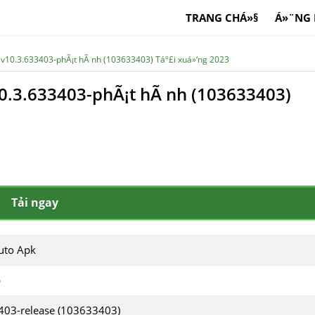
TRANG CHÁ»§
Á»¨NG
 v10.3.633403-phÃ¡t hÃ nh (103633403) Táº£i xuá»‘ng 2023
0.3.633403-phÃ¡t hÃ nh (103633403)
Tải ngay
uto Apk
p
403-release (103633403)