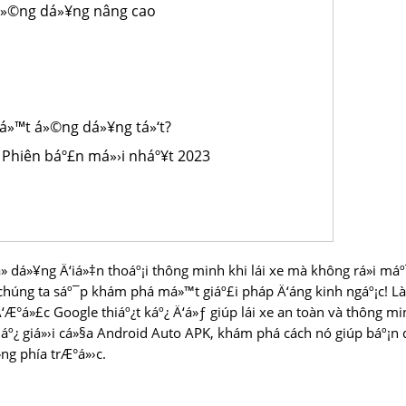
á»©ng dá»¥ng nâng cao
má»™t á»©ng dá»¥ng tá»‘t?
 Phiên báº£n má»›i nháº¥t 2023
sá»­ dá»¥ng Ä‘iá»‡n thoáº¡i thông minh khi lái xe mà không rá»i máº
ì chúng ta sáº¯p khám phá má»™t giáº£i pháp Ä‘áng kinh ngáº¡c! L
°á»£c Google thiáº¿t káº¿ Ä‘á»ƒ giúp lái xe an toàn và thông mi
tháº¿ giá»›i cá»§a Android Auto APK, khám phá cách nó giúp báº¡n
»ng phía trÆ°á»›c.