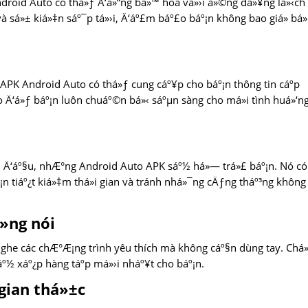
Android Auto có thá»ƒ Ä‘á»“ng bá»™ hóa vá»›i á»©ng dá»¥ng lá»‹ch
à sá»± kiá»‡n sáº¯p tá»›i, Ä‘áº£m báº£o báº¡n không bao giá» bá» 
PK Android Auto có thá»ƒ cung cáº¥p cho báº¡n thông tin cáº­p
 báo Ä‘á»ƒ báº¡n luôn chuáº©n bá»‹ sáºµn sàng cho má»i tình huá»‘n
u Ä‘áº§u, nhÆ°ng Android Auto APK sáº½ há»— trá»£ báº¡n. Nó có
¡n tiáº¿t kiá»‡m thá»i gian và tránh nhá»¯ng cÄƒng tháº³ng không
»ng nói
nghe các chÆ°Æ¡ng trình yêu thích mà không cáº§n dùng tay. Ch
áº½ xáº¿p hàng táº­p má»›i nháº¥t cho báº¡n.
 gian thá»±c