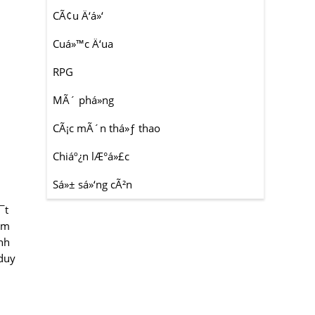
CÃ¢u Ä‘á»‘
Cuá»™c Ä‘ua
RPG
MÃ´ phá»ng
CÃ¡c mÃ´n thá»ƒ thao
Chiáº¿n lÆ°á»£c
Sá»± sá»‘ng cÃ²n
¯t
àm
nh
 duy