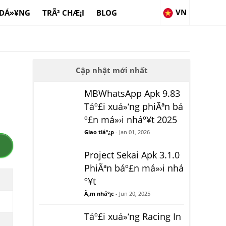
VN
 DÁ»¥NG
TRÃ² CHÆ¡I
BLOG
Cập nhật mới nhất
MBWhatsApp Apk 9.83
Táº£i xuá»‘ng phiÃªn bá
º£n má»›i nháº¥t 2025
Giao tiáº¿p
- Jan 01, 2026
Project Sekai Apk 3.1.0
PhiÃªn báº£n má»›i nhá
º¥t
Ã‚m nháº¡c
- Jun 20, 2025
Táº£i xuá»‘ng Racing In