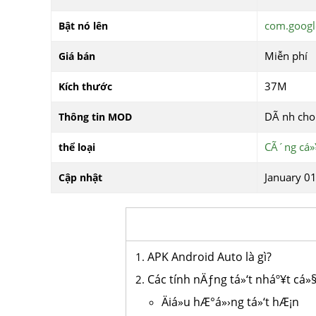
com.googl
Bật nó lên
Miễn phí
Giá bán
37M
Kích thước
DÃ nh cho
Thông tin MOD
CÃ´ng cá»
thể loại
January 01
Cập nhật
APK Android Auto là gì?
Các tính nÄƒng tá»‘t nháº¥t cá
Äiá»u hÆ°á»›ng tá»‘t hÆ¡n