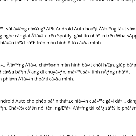
»™t vài á»©ng dá»¥ng? APK Android Auto hoáº¡t Ä‘á»™ng tá»‘t vá»›
 nghe các giai Ä‘iá»‡u trên Spotify, gá»­i tin nháº¯n trên WhatsAp
±c hiá»‡n táº¥t cáº£ trên màn hình ô tô cá»§a mình.
»± Ä‘á»™ng Ä‘iá»u chá»‰nh màn hình bá»›t chói hÆ¡n, giúp báº¡n
ô cá»§a báº¡n Ä‘ang di chuyá»ƒn, má»™t sá»‘ tính nÄƒng nháº¥t
 phiá»n Ä‘iá»‡n thoáº¡i cá»§a mình.
Android Auto cho phép báº¡n thá»±c hiá»‡n cuá»™c gá»i dá»… dàn
¡n. Chá»‰ cáº§n nói tên, ngÆ°á»i Ä‘á»“ng tài xáº¿ sáº½ lo pháº§