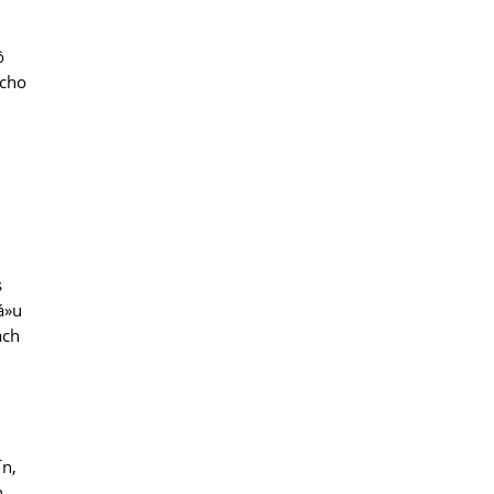
ô
 cho
s
á»u
ách
¯n,
n