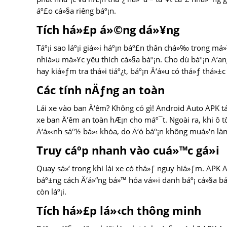
áº£o cá»§a riêng báº¡n.
Tích há»£p á»©ng dá»¥ng
Táº¡i sao láº¡i giá»›i háº¡n báº£n thân chá»‰ trong má
nhiá»u má»¥c yêu thích cá»§a báº¡n. Cho dù báº¡n Ä‘ang
hay kiá»ƒm tra thá»i tiáº¿t, báº¡n Ä‘á»u có thá»ƒ thá»
Các tính nÄƒng an toàn
Lái xe vào ban Ä‘êm? Không có gì! Android Auto APK tá
xe ban Ä‘êm an toàn hÆ¡n cho máº¯t. Ngoài ra, khi ô t
Ä‘á»‹nh sáº½ bá»‹ khóa, do Ä‘ó báº¡n không muá»‘n làm
Truy cáº­p nhanh vào cuá»™c gá»i
Quay sá»‘ trong khi lái xe có thá»ƒ nguy hiá»ƒm. APK 
báº±ng cách Ä‘á»“ng bá»™ hóa vá»›i danh báº¡ cá»§a báº
còn láº¡i.
Tích há»£p lá»‹ch thông minh