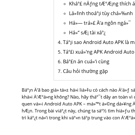
Kháº£ nÄƒng tÆ°Æ¡ng thích 
Lá»‡nh thoáº¡i tùy chá»‰nh
Há»— trá»£ Ä‘a ngôn ngá»¯
Há»“ sÆ¡ tài xáº¿
Táº¡i sao Android Auto APK là 
Táº£i xuá»‘ng APK Android Auto
Báº£n án cuá»‘i cùng
Câu hỏi thường gặp
Báº¡n Ä‘ã bao giá» tá»± há»i liá»‡u có cách nào Ä‘á»ƒ 
khá»i Ä‘Æ°á»ng không? Nào, hãy tháº¯t dây an toàn v
quen vá»›i Android Auto APK – má»™t á»©ng dá»¥ng Ä‘Æ
hÆ¡n. Trong bài viáº¿t này, chúng ta sáº½ tìm hiá»ƒu 
trì káº¿t ná»‘i trong khi váº«n táº­p trung vào con Ä‘Æ°á