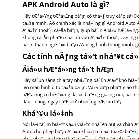
APK Android Auto là gì?
Hãy tÆ°á»Ÿng tÆ°á»£ng báº¡n có thá»ƒ truy cáº­p sá»©c
cá»§a mình. Äó chính xác là nhá»¯ng gì Android Auto
Ä‘iá»‡n thoáº¡i cá»§a báº¡n, giúp báº¡n Ä‘iá»u hÆ°á»›n
không cáº§n pháº£i cháº¡m vào Ä‘iá»‡n thoáº¡i. á»¨ng dá
báº¡n thành ngÆ°á»i báº¡n Ä‘á»“ng hành thông minh, gi
Các tính nÄƒng tá»‘t nháº¥t cá
Äiá»u hÆ°á»›ng tá»‘t hÆ¡n
Hãy sáºµn sàng chia tay nhá»¯ng báº£n Ä‘á»“ khó hiá»
lên màn hình ô tô cá»§a báº¡n. Vá»›i cáº­p nháº­t giao t
hÆ°á»›ng có hÆ°á»›ng dáº«n báº±ng giá»ng nói, báº¡n s
dá»… dàng, ngay cáº£ á»Ÿ nhá»¯ng nÆ¡i xa láº¡.
Kháº©u lá»‡nh
Nói lá»i táº¡m biá»‡t vá»›i viá»‡c nháº¥n nút và chào 
Auto cho phép báº¡n Ä‘iá»u khiá»ƒn má»i thá»© báº±ng 
phát nháº¡c và hÆ¡n tháº¿ ná»¯a – táº¥t cáº£ nhá»¯ng gì