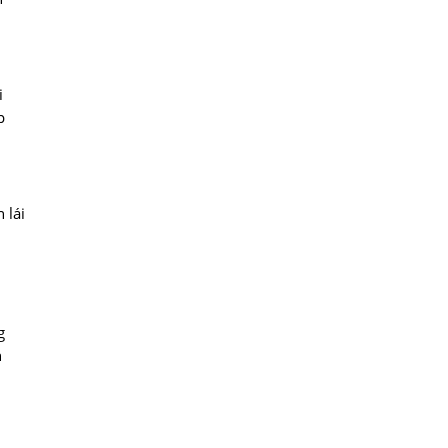
i
p
 lái
g
n