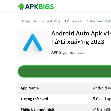
Trang Chủ
á»¨ng dá»¥ng
CÃ´ng cá»¥
Android Auto Apk
Android Auto Apk v1
Táº£i xuá»‘ng 2023
APK Bigs
- Jan 01, 2026
Android A
App Name
5.0 and u
Tương thích với
v10.3.633
Phiên bản mới nhất