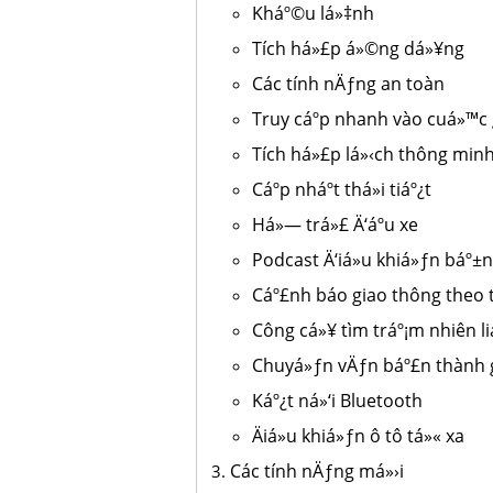
Kháº©u lá»‡nh
Tích há»£p á»©ng dá»¥ng
Các tính nÄƒng an toàn
Truy cáº­p nhanh vào cuá»™c g
Tích há»£p lá»‹ch thông min
Cáº­p nháº­t thá»i tiáº¿t
Há»— trá»£ Ä‘áº­u xe
Podcast Ä‘iá»u khiá»ƒn báº±n
Cáº£nh báo giao thông theo t
Công cá»¥ tìm tráº¡m nhiên l
Chuyá»ƒn vÄƒn báº£n thành gi
Káº¿t ná»‘i Bluetooth
Äiá»u khiá»ƒn ô tô tá»« xa
Các tính nÄƒng má»›i