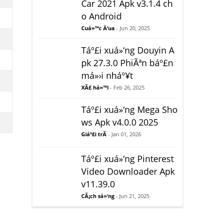
Car 2021 Apk v3.1.4 ch
o Android
Cuá»™c Ä‘ua
- Jun 20, 2025
Táº£i xuá»‘ng Douyin A
pk 27.3.0 PhiÃªn báº£n
má»›i nháº¥t
XÃ£ há»™i
- Feb 26, 2025
Táº£i xuá»‘ng Mega Sho
ws Apk v4.0.0 2025
Giáº£i trÃ­
- Jan 01, 2026
Táº£i xuá»‘ng Pinterest
Video Downloader Apk
v11.39.0
CÃ¡ch sá»‘ng
- Jun 21, 2025