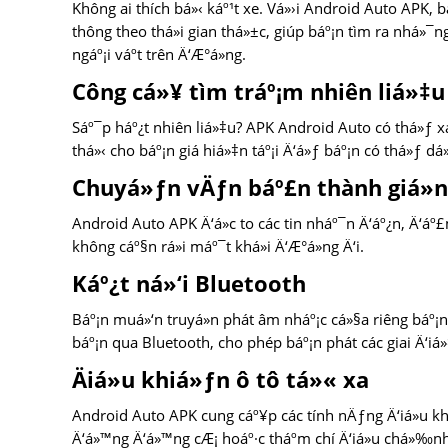
Không ai thích bá»‹ káº¹t xe. Vá»›i Android Auto APK, bá
thông theo thá»i gian thá»±c, giúp báº¡n tìm ra nhá»
ngáº¡i váº­t trên Ä‘Æ°á»ng.
Công cá»¥ tìm tráº¡m nhiên liá»‡u
Sáº¯p háº¿t nhiên liá»‡u? APK Android Auto có thá»ƒ xá
thá»‹ cho báº¡n giá hiá»‡n táº¡i Ä‘á»ƒ báº¡n có thá»ƒ d
Chuyá»ƒn vÄƒn báº£n thành giá»ng
Android Auto APK Ä‘á»c to các tin nháº¯n Ä‘áº¿n, Ä‘áº£
không cáº§n rá»i máº¯t khá»i Ä‘Æ°á»ng Ä‘i.
Káº¿t ná»‘i Bluetooth
Báº¡n muá»‘n truyá»n phát âm nháº¡c cá»§a riêng báº¡n?
báº¡n qua Bluetooth, cho phép báº¡n phát các giai Ä‘iá»
Äiá»u khiá»ƒn ô tô tá»« xa
Android Auto APK cung cáº¥p các tính nÄƒng Ä‘iá»u kh
Ä‘á»™ng Ä‘á»™ng cÆ¡ hoáº·c tháº­m chí Ä‘iá»u chá»‰nh c