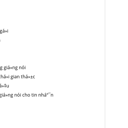
á»i
h
g giá»ng nói
há»i gian thá»±c
iá»‡u
á»ng nói cho tin nháº¯n