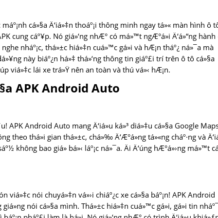
 máº¡nh cá»§a Ä‘iá»‡n thoáº¡i thông minh ngay tá»« màn hình ô t
 APK cung cáº¥p. Nó giá»‘ng nhÆ° có má»™t ngÆ°á»i Ä‘á»“ng hành
g, nghe nháº¡c, thá»±c hiá»‡n cuá»™c gá»i và hÆ¡n tháº¿ ná»¯a mà
»¥ng này biáº¿n há»‡ thá»‘ng thông tin giáº£i trí trên ô tô cá»§a
úp viá»‡c lái xe trá»Ÿ nên an toàn và thú vá»‹ hÆ¡n.
»§a APK Android Auto
ƒu! APK Android Auto mang Ä‘iá»u ká»³ diá»‡u cá»§a Google Map
hông theo thá»i gian thá»±c, chá»‰ Ä‘Æ°á»ng tá»«ng cháº·ng và Ä‘i
áº½ không bao giá» bá»‹ láº¡c ná»¯a. Äi Ä‘úng hÆ°á»›ng má»™t c
Ä‘ón viá»‡c nói chuyá»‡n vá»›i chiáº¿c xe cá»§a báº¡n! APK Android
giá»ng nói cá»§a mình. Thá»±c hiá»‡n cuá»™c gá»i, gá»­i tin nháº
 báº¡n pháº£i làm là há»i. Nó giá»‘ng nhÆ° có trình Ä‘iá»u khiá»ƒ