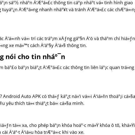
º¡n sáº½ nháº­n Ä‘Æ°á»£c thông tin cáº­p nháº­t vá» tình hình giao
¯ng tuyáº¿n Ä‘Æ°á»ng nhanh nháº¥t và tránh Ä‘Æ°á»£c các chÆ°á»›n
c Ä‘á»‹nh vá»‹ trí các tráº¡m xÄƒng gáº§n Ä‘ó và tháº­m chí hiá»ƒn
á»«ng xe má»™t cách Ä‘áº§y Ä‘á»§ thông tin.
 nói cho tin nháº¯n
m báº£o báº¡n biáº¿t Ä‘Æ°á»£c các thông tin liên láº¡c quan trá»n
 Android Auto APK có thá»ƒ káº¿t ná»‘i vá»›i Ä‘iá»‡n thoáº¡i cá»§
‡u yêu thích tá»« thiáº¿t bá»‹ cá»§a mình.
iá»ƒn tá»« xa, cho phép báº¡n khóa hoáº·c má»Ÿ khóa ô tô, khá»Ÿi
ài Ä‘áº·t Ä‘iá»u hòa trÆ°á»›c khi vào xe.