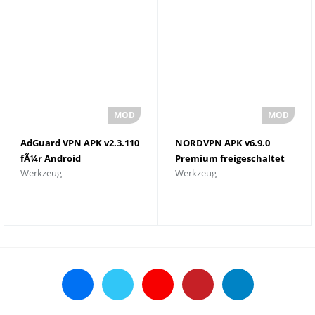
AdGuard VPN APK v2.3.110
NORDVPN APK v6.9.0
fÃ¼r Android
Premium freigeschaltet
Werkzeug
Werkzeug
herunterladen