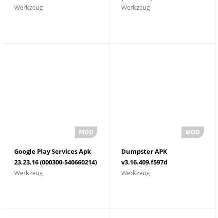
Werkzeug
Werkzeug
(103633403) Download
herunterladen
2023
Google Play Services Apk
Dumpster APK
23.23.16 (000300-540660214)
v3.16.409.f597d
Werkzeug
Werkzeug
(232316000) Laden Sie die
herunterladen
neueste Version herunter