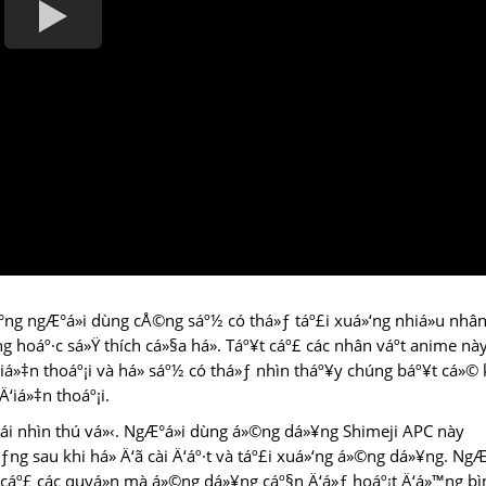
°ng ngÆ°á»i dùng cÅ©ng sáº½ có thá»ƒ táº£i xuá»‘ng nhiá»u nhâ
¡ng hoáº·c sá»Ÿ thích cá»§a há». Táº¥t cáº£ các nhân váº­t anime nà
á»‡n thoáº¡i và há» sáº½ có thá»ƒ nhìn tháº¥y chúng báº¥t cá»© 
‘iá»‡n thoáº¡i.
 cái nhìn thú vá»‹. NgÆ°á»i dùng á»©ng dá»¥ng Shimeji APC này
ng sau khi há» Ä‘ã cài Ä‘áº·t và táº£i xuá»‘ng á»©ng dá»¥ng. NgÆ°
cáº£ các quyá»n mà á»©ng dá»¥ng cáº§n Ä‘á»ƒ hoáº¡t Ä‘á»™ng bì