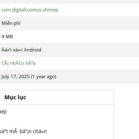
com.digitalcosmos.shimeji
Miễn phí
4 MB
Äá»‘i vá»›i Android
CÃ¡ nhÃ¢n hÃ³a
July 17, 2025 (1 year ago)
Mục lục
eji
váº­t mÃ báº¡n chá»n