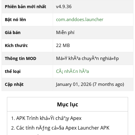
v4.9.36
Phiên bản mới nhất
com.anddoes.launcher
Bật nó lên
Miễn phí
Giá bán
22 MB
Kích thước
Má»Ÿ khÃ³a chuyÃªn nghiá»‡p
Thông tin MOD
CÃ¡ nhÃ¢n hÃ³a
thể loại
January 01, 2026 (7 months ago)
Cập nhật
Mục lục
APK Trình khá»Ÿi cháº¡y Apex
Các tính nÄƒng cá»§a Apex Launcher APK