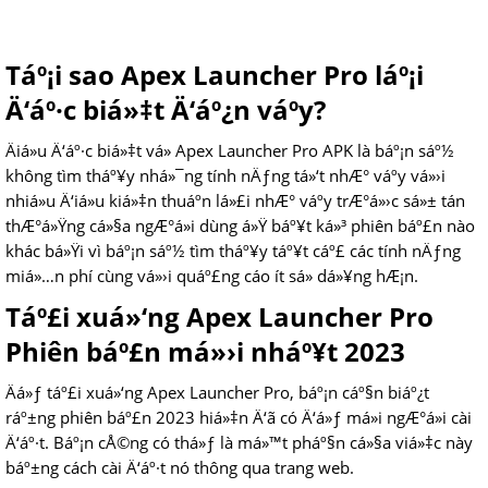
Táº¡i sao Apex Launcher Pro láº¡i
Ä‘áº·c biá»‡t Ä‘áº¿n váº­y?
Äiá»u Ä‘áº·c biá»‡t vá» Apex Launcher Pro APK là báº¡n sáº½
không tìm tháº¥y nhá»¯ng tính nÄƒng tá»‘t nhÆ° váº­y vá»›i
nhiá»u Ä‘iá»u kiá»‡n thuáº­n lá»£i nhÆ° váº­y trÆ°á»›c sá»± tán
thÆ°á»Ÿng cá»§a ngÆ°á»i dùng á»Ÿ báº¥t ká»³ phiên báº£n nào
khác bá»Ÿi vì báº¡n sáº½ tìm tháº¥y táº¥t cáº£ các tính nÄƒng
miá»…n phí cùng vá»›i quáº£ng cáo ít sá»­ dá»¥ng hÆ¡n.
Táº£i xuá»‘ng Apex Launcher Pro
Phiên báº£n má»›i nháº¥t 2023
Äá»ƒ táº£i xuá»‘ng Apex Launcher Pro, báº¡n cáº§n biáº¿t
ráº±ng phiên báº£n 2023 hiá»‡n Ä‘ã có Ä‘á»ƒ má»i ngÆ°á»i cài
Ä‘áº·t. Báº¡n cÅ©ng có thá»ƒ là má»™t pháº§n cá»§a viá»‡c này
báº±ng cách cài Ä‘áº·t nó thông qua trang web.