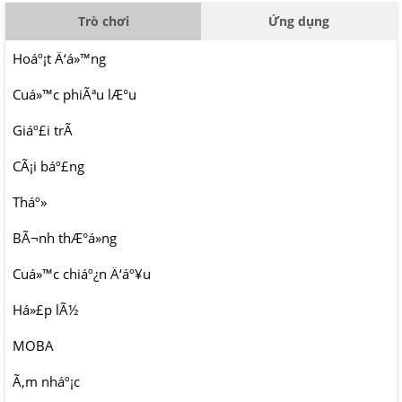
Trò chơi
Ứng dụng
Hoáº¡t Ä‘á»™ng
Cuá»™c phiÃªu lÆ°u
Giáº£i trÃ­
CÃ¡i báº£ng
Tháº»
BÃ¬nh thÆ°á»ng
Cuá»™c chiáº¿n Ä‘áº¥u
Há»£p lÃ½
MOBA
Ã‚m nháº¡c