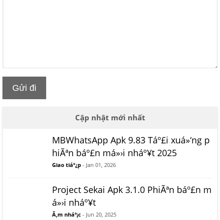
Gửi đi
Cập nhật mới nhất
MBWhatsApp Apk 9.83 Táº£i xuá»‘ng p
hiÃªn báº£n má»›i nháº¥t 2025
Giao tiáº¿p
- Jan 01, 2026
Project Sekai Apk 3.1.0 PhiÃªn báº£n m
á»›i nháº¥t
Ã‚m nháº¡c
- Jun 20, 2025