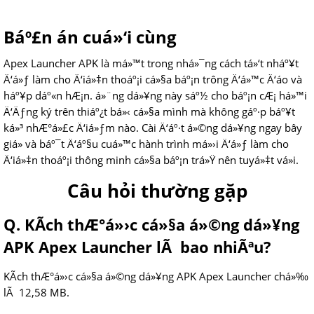
Báº£n án cuá»‘i cùng
Apex Launcher APK là má»™t trong nhá»¯ng cách tá»‘t nháº¥t
Ä‘á»ƒ làm cho Ä‘iá»‡n thoáº¡i cá»§a báº¡n trông Ä‘á»™c Ä‘áo và
háº¥p dáº«n hÆ¡n. á»¨ng dá»¥ng này sáº½ cho báº¡n cÆ¡ há»™i
Ä‘Äƒng ký trên thiáº¿t bá»‹ cá»§a mình mà không gáº·p báº¥t
ká»³ nhÆ°á»£c Ä‘iá»ƒm nào. Cài Ä‘áº·t á»©ng dá»¥ng ngay bây
giá» và báº¯t Ä‘áº§u cuá»™c hành trình má»›i Ä‘á»ƒ làm cho
Ä‘iá»‡n thoáº¡i thông minh cá»§a báº¡n trá»Ÿ nên tuyá»‡t vá»i.
Câu hỏi thường gặp
Q. KÃ­ch thÆ°á»›c cá»§a á»©ng dá»¥ng
APK Apex Launcher lÃ bao nhiÃªu?
KÃ­ch thÆ°á»›c cá»§a á»©ng dá»¥ng APK Apex Launcher chá»‰
lÃ 12,58 MB.