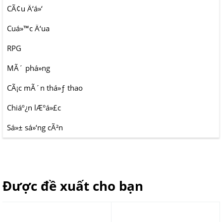
CÃ¢u Ä‘á»‘
Cuá»™c Ä‘ua
RPG
MÃ´ phá»ng
CÃ¡c mÃ´n thá»ƒ thao
Chiáº¿n lÆ°á»£c
Sá»± sá»‘ng cÃ²n
Được đề xuất cho bạn