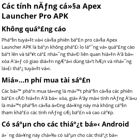
Các tính nÄƒng cá»§a Apex
Launcher Pro APK
Không quáº£ng cáo
Pháº§n tuyá»‡t vá»i cá»§a phiên báº£n pro cá»§a Apex
Launcher APK là báº¡n không pháº£i lo láº¯ng vá» quáº£ng cáo
báº­t lên và táº¥t cáº£ nhá»¯ng thá»© liên quan hiá»‡n Ä‘ã bá»‹
xóa Ä‘á»ƒ có giao diá»‡n ngÆ°á»i dùng tá»‘t hÆ¡n và nhá»¯ng
lá»£i tháº¿ tuyá»‡t vá»i.
Miá»…n phí mua tài sáº£n
Các bá»™ pháº­n mua tá»«ng là má»™t pháº§n cá»§a các phiên
báº£n cÅ© hiá»‡n Ä‘ã bá»‹ xóa, giá» Ä‘ây má»i tính nÄƒng Ä‘á»u
là má»™t pháº§n cá»§a á»©ng dá»¥ng này mà không cáº§n
tham kháº£o các tính nÄƒng cÆ¡ báº£n và cao cáº¥p.
Có sáºµn cho các thiáº¿t bá»‹ Android
á»¨ng dá»¥ng này chá»‰ có sáºµn cho các thiáº¿t bá»‹