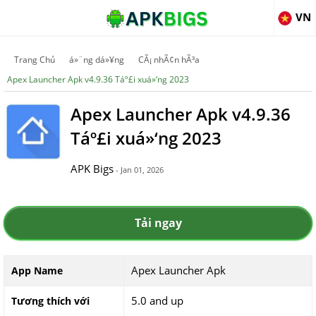
VN
Trang Chủ
á»¨ng dá»¥ng
CÃ¡ nhÃ¢n hÃ³a
Apex Launcher Apk v4.9.36 Táº£i xuá»‘ng 2023
Apex Launcher Apk v4.9.36
Táº£i xuá»‘ng 2023
APK Bigs
- Jan 01, 2026
Tải ngay
Apex Launcher Apk
App Name
5.0 and up
Tương thích với