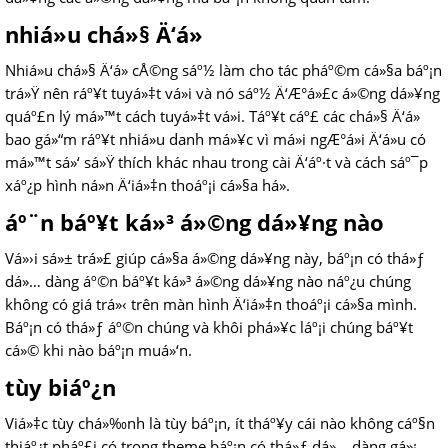
nhiá»u chá»§ Ä‘á»
Nhiá»u chá»§ Ä‘á» cÅ©ng sáº½ làm cho tác pháº©m cá»§a báº¡n
trá»Ÿ nên ráº¥t tuyá»‡t vá»i và nó sáº½ Ä‘Æ°á»£c á»©ng dá»¥ng
quáº£n lý má»™t cách tuyá»‡t vá»i. Táº¥t cáº£ các chá»§ Ä‘á»
bao gá»“m ráº¥t nhiá»u danh má»¥c vì má»i ngÆ°á»i Ä‘á»u có
má»™t sá»‘ sá»Ÿ thích khác nhau trong cài Ä‘áº·t và cách sáº¯p
xáº¿p hình ná»n Ä‘iá»‡n thoáº¡i cá»§a há».
áº¨n báº¥t ká»³ á»©ng dá»¥ng nào
Vá»›i sá»± trá»£ giúp cá»§a á»©ng dá»¥ng này, báº¡n có thá»ƒ
dá»… dàng áº©n báº¥t ká»³ á»©ng dá»¥ng nào náº¿u chúng
không có giá trá»‹ trên màn hình Ä‘iá»‡n thoáº¡i cá»§a mình.
Báº¡n có thá»ƒ áº©n chúng và khôi phá»¥c láº¡i chúng báº¥t
cá»© khi nào báº¡n muá»‘n.
tùy biáº¿n
Viá»‡c tùy chá»‰nh là tùy báº¡n, ít tháº¥y cái nào không cáº§n
thiáº¿t pháº£i có trong theme báº¡n có thá»ƒ dá»… dàng gá»¡