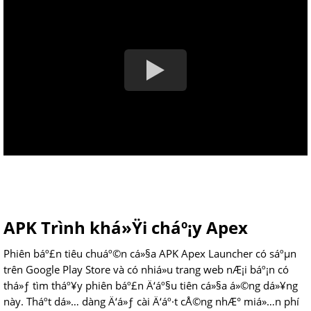
APK Trình khá»Ÿi cháº¡y Apex
Phiên báº£n tiêu chuáº©n cá»§a APK Apex Launcher có sáºµn
trên Google Play Store và có nhiá»u trang web nÆ¡i báº¡n có
thá»ƒ tìm tháº¥y phiên báº£n Ä‘áº§u tiên cá»§a á»©ng dá»¥ng
này. Tháº­t dá»… dàng Ä‘á»ƒ cài Ä‘áº·t cÅ©ng nhÆ° miá»…n phí