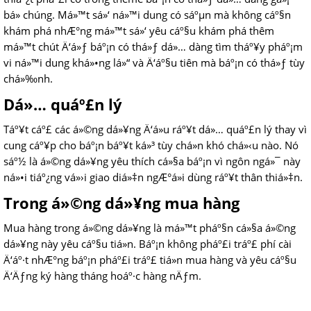
bá» chúng. Má»™t sá»‘ ná»™i dung có sáºµn mà không cáº§n
khám phá nhÆ°ng má»™t sá»‘ yêu cáº§u khám phá thêm
má»™t chút Ä‘á»ƒ báº¡n có thá»ƒ dá»… dàng tìm tháº¥y pháº¡m
vi ná»™i dung khá»•ng lá»“ và Ä‘áº§u tiên mà báº¡n có thá»ƒ tùy
chá»‰nh.
Dá»… quáº£n lý
Táº¥t cáº£ các á»©ng dá»¥ng Ä‘á»u ráº¥t dá»… quáº£n lý thay vì
cung cáº¥p cho báº¡n báº¥t ká»³ tùy chá»n khó chá»‹u nào. Nó
sáº½ là á»©ng dá»¥ng yêu thích cá»§a báº¡n vì ngôn ngá»¯ này
ná»•i tiáº¿ng vá»›i giao diá»‡n ngÆ°á»i dùng ráº¥t thân thiá»‡n.
Trong á»©ng dá»¥ng mua hàng
Mua hàng trong á»©ng dá»¥ng là má»™t pháº§n cá»§a á»©ng
dá»¥ng này yêu cáº§u tiá»n. Báº¡n không pháº£i tráº£ phí cài
Ä‘áº·t nhÆ°ng báº¡n pháº£i tráº£ tiá»n mua hàng và yêu cáº§u
Ä‘Äƒng ký hàng tháng hoáº·c hàng nÄƒm.