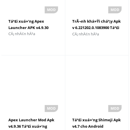
Táº£i xuá»‘ng Apex
TrÃ¬nh khá»Ÿi cháº¡y Apk
Launcher APK v4.9.30
v 6.221202.0.1083900 Táº£i
CÃ¡ nhÃ¢n hÃ³a
CÃ¡ nhÃ¢n hÃ³a
xuá»‘ng
Apex Launcher Mod Apk
Táº£i xuá»‘ng Shimeji Apk
v4.9.36 Táº£i xuá»‘ng
v4.7 cho Android