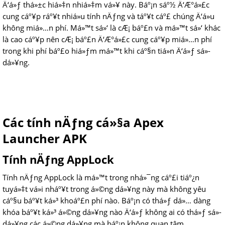
Ä‘á»ƒ thá»±c hiá»‡n nhiá»‡m vá»¥ này. Báº¡n sáº½ Ä‘Æ°á»£c
cung cáº¥p ráº¥t nhiá»u tính nÄƒng và táº¥t cáº£ chúng Ä‘á»u
không miá»…n phí. Má»™t sá»‘ là cÆ¡ báº£n và má»™t sá»‘ khác
là cao cáº¥p nên cÆ¡ báº£n Ä‘Æ°á»£c cung cáº¥p miá»…n phí
trong khi phí báº£o hiá»ƒm má»™t khi cáº§n tiá»n Ä‘á»ƒ sá»­
dá»¥ng.
Các tính nÄƒng cá»§a Apex
Launcher APK
Tính nÄƒng AppLock
Tính nÄƒng AppLock là má»™t trong nhá»¯ng cáº£i tiáº¿n
tuyá»‡t vá»i nháº¥t trong á»©ng dá»¥ng này mà không yêu
cáº§u báº¥t ká»³ khoáº£n phí nào. Báº¡n có thá»ƒ dá»… dàng
khóa báº¥t ká»³ á»©ng dá»¥ng nào Ä‘á»ƒ không ai có thá»ƒ sá»­
dá»¥ng các á»©ng dá»¥ng mà báº¡n không quan tâm.