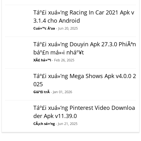
Táº£i xuá»‘ng Racing In Car 2021 Apk v
3.1.4 cho Android
Cuá»™c Ä‘ua
- Jun 20, 2025
Táº£i xuá»‘ng Douyin Apk 27.3.0 PhiÃªn
báº£n má»›i nháº¥t
XÃ£ há»™i
- Feb 26, 2025
Táº£i xuá»‘ng Mega Shows Apk v4.0.0 2
025
Giáº£i trÃ­
- Jan 01, 2026
Táº£i xuá»‘ng Pinterest Video Downloa
der Apk v11.39.0
CÃ¡ch sá»‘ng
- Jun 21, 2025