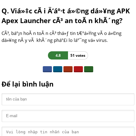
Q. Viá»‡c cÃ i Ä‘áº·t á»©ng dá»¥ng APK
Apex Launcher cÃ³ an toÃ n khÃ´ng?
CÃ³, báº¡n hoÃ n toÃ n cÃ³ thá»ƒ tin tÆ°á»Ÿng vÃ o á»©ng
dá»¥ng nÃ y vÃ khÃ´ng pháº£i lo láº¯ng vá» virus.
4.8
51 votes
Để lại bình luận