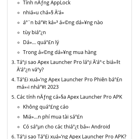
Tính nÄƒng AppLock
nhiá»u chá»§ Ä‘á»
áº¨n báº¥t ká»³ á»©ng dá»¥ng nào
tùy biáº¿n
Dá»… quáº£n lý
Trong á»©ng dá»¥ng mua hàng
Táº¡i sao Apex Launcher Pro láº¡i Ä‘áº·c biá»‡t
Ä‘áº¿n váº­y?
Táº£i xuá»‘ng Apex Launcher Pro Phiên báº£n
má»›i nháº¥t 2023
Các tính nÄƒng cá»§a Apex Launcher Pro APK
Không quáº£ng cáo
Miá»…n phí mua tài sáº£n
Có sáºµn cho các thiáº¿t bá»‹ Android
Táº¡i sao Táº£i xuá»‘ng Apex Launcher Pro APK?