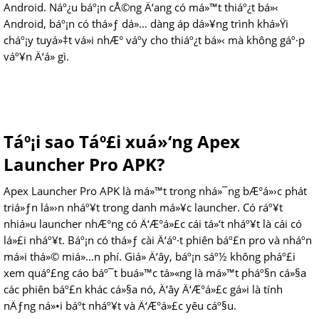
Android. Náº¿u báº¡n cÅ©ng Ä‘ang có má»™t thiáº¿t bá»‹
Android, báº¡n có thá»ƒ dá»… dàng áp dá»¥ng trình khá»Ÿi
cháº¡y tuyá»‡t vá»i nhÆ° váº­y cho thiáº¿t bá»‹ mà không gáº·p
váº¥n Ä‘á» gì.
Táº¡i sao Táº£i xuá»‘ng Apex
Launcher Pro APK?
Apex Launcher Pro APK là má»™t trong nhá»¯ng bÆ°á»›c phát
triá»ƒn lá»›n nháº¥t trong danh má»¥c launcher. Có ráº¥t
nhiá»u launcher nhÆ°ng có Ä‘Æ°á»£c cái tá»‘t nháº¥t là cái có
lá»£i nháº¥t. Báº¡n có thá»ƒ cài Ä‘áº·t phiên báº£n pro và nháº­n
má»i thá»© miá»…n phí. Giá» Ä‘ây, báº¡n sáº½ không pháº£i
xem quáº£ng cáo báº¯t buá»™c tá»«ng là má»™t pháº§n cá»§a
các phiên báº£n khác cá»§a nó, Ä‘ây Ä‘Æ°á»£c gá»i là tính
nÄƒng ná»•i báº­t nháº¥t và Ä‘Æ°á»£c yêu cáº§u.