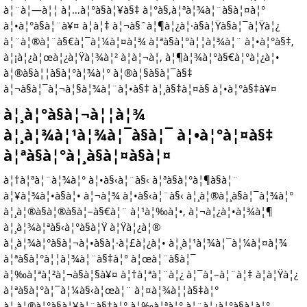
à¦¨à¦—à¦¦ à¦…à¦°à§à¦¥à§‡ à¦°à§‚à¦ªà¦¾à¦¨à§à¦¤à¦°
à¦•à¦°à§à¦¨à¥¤ à¦à¦‡ à¦¬à§ˆà¦¶à¦¿à¦·à§à¦Ÿà§à¦¯à¦Ÿà¦¿
à¦¨à¦®à¦¨à§€à¦¯à¦¼à¦¤à¦¾ à¦ªà§à¦°à¦¦à¦¾à¦¨ à¦•à¦°à§‡,
à¦¡à¦¿à¦œà¦¿à¦Ÿà¦¾à¦² à¦à¦¬à¦‚ à¦¶à¦¾à¦°à§€à¦°à¦¿à¦•
à¦®à§à¦¦à§à¦°à¦¾à¦° à¦®à¦§à§à¦¯à§‡
à¦¬à§à¦¯à¦¬à¦§à¦¾à¦¨à¦•à§‡ à¦¸à§‡à¦¤à§ à¦•à¦°à§‡à¥¤
à¦¸à¦°à§à¦¬à¦¦à¦¾
à¦¸à¦¾à¦¹à¦¾à¦¯à§à¦¯ à¦•à¦°à¦¤à§‡
à¦ªà§à¦°à¦¸à§à¦¤à§à¦¤
à¦†à¦ªà¦¨à¦¾à¦° à¦•à§‹à¦¨à§‹ à¦ªà§à¦°à¦¶à§à¦¨
à¦¥à¦¾à¦•à§à¦• à¦¬à¦¾ à¦•à§‹à¦¨à§‹ à¦¸à¦®à¦¸à§à¦¯à¦¾à¦°
à¦¸à¦®à§à¦®à§à¦–à§€à¦¨ à¦¹à¦‰à¦•, à¦¬à¦¿à¦•à¦¾à¦¶
à¦¸à¦¾à¦ªà§‹à¦°à§à¦Ÿ à¦Ÿà¦¿à¦®
à¦¸à¦¾à¦°à§à¦¬à¦•à§à¦·à¦£à¦¿à¦• à¦¸à¦¹à¦¾à¦¯à¦¼à¦¤à¦¾
à¦ªà§à¦°à¦¦à¦¾à¦¨à§‡à¦° à¦œà¦¨à§à¦¯
à¦‰à¦ªà¦²à¦¬à§à¦§à¥¤ à¦†à¦ªà¦¨à¦¿ à¦¯à¦–à¦¨à¦‡ à¦à¦Ÿà¦¿
à¦ªà§à¦°à¦¯à¦¼à§‹à¦œà¦¨ à¦¤à¦¾à¦¦à§‡à¦°
à¦¸à¦®à¦°à§à¦¥à¦¨à§‡à¦° à¦‰à¦ªà¦° à¦¨à¦¿à¦°à§à¦­à¦°