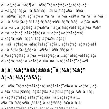
à¦¬à¦¿à¦•à¦¾à¦¶ à¦…à§à¦¯à¦¾à¦ªà¦Ÿà¦¿ à¦à¦–à¦¨
à¦¬à¦¿à¦¨à¦¿à¦¯à¦¼à§‹à¦—à§‡à¦° à¦¸à§à¦¯à§‹à¦—
à¦¦à§‡à¦¯à¦¼, à¦¯à¦¾ à¦†à¦ªà¦¨à¦¾à¦•à§‡ à¦†à¦ªà¦¨à¦¾à¦°
à¦…à¦°à§à¦¥à¦•à§‡ à¦•à¦¾à¦œà§‡ à¦²à¦¾à¦—à¦¾à¦¤à§‡
à¦à¦¬à¦‚ à¦¸à¦®à¦¯à¦¼à§‡à¦° à¦¸à¦¾à¦¥à§‡ à¦¸à¦¾à¦¥à§‡
à¦†à¦°à¦“ à¦¬à§‡à¦¶à¦¿ à¦‰à¦ªà¦¾à¦°à§à¦œà¦¨
à¦•à¦°à¦¤à§‡ à¦¦à§‡à¦¯à¦¼à¥¤ à¦à¦‡
à¦¬à§ˆà¦¶à¦¿à¦·à§à¦Ÿà§à¦¯à¦Ÿà¦¿ à¦†à¦ªà¦¨à¦¾à¦•à§‡
à¦†à¦°à§à¦¥à¦¿à¦• à¦¬à§ƒà¦¦à§à¦§à¦¿à¦°
à¦‰à¦ªà¦¾à¦¯à¦¼à¦—à§à¦²à¦¿ à¦…à¦¨à§à¦¬à§‡à¦·à¦£
à¦•à¦°à¦¾à¦° à¦•à§à¦·à¦®à¦¤à¦¾ à¦¦à§‡à¦¯à¦¼à§·
à¦­à¦¾à¦°à§à¦šà§à¦¯à¦¼à¦¾à¦²
à¦•à¦¾à¦°à§à¦¡
à¦…à§à¦¯à¦¾à¦ªà§‡à¦° à¦®à¦§à§à¦¯à§‡ à¦à¦•à¦Ÿà¦¿ à¦­
à¦¾à¦°à§à¦šà§à¦¯à¦¼à¦¾à¦² à¦ªà§à¦°à¦¿à¦ªà§‡à¦‡à¦¡
à¦•à¦¾à¦°à§à¦¡à§‡à¦° à¦¸à§à¦¬à¦¿à¦§à¦¾ à¦…
à§à¦¯à¦¾à¦•à§à¦¸à§‡à¦¸ à¦•à¦°à§à¦¨à¥¤ à¦à¦‡
à¦•à¦¾à¦°à§à¦¡à¦Ÿà¦¿ à¦¨à¦¿à¦°à¦¾à¦ªà¦¦ à¦…