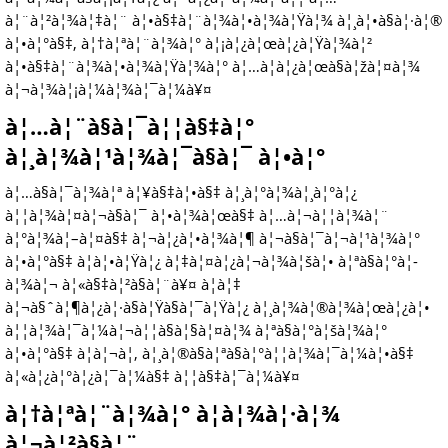
à¦¨à¦²à¦¾à¦‡à¦¨ à¦•à§‡à¦¨à¦¾à¦•à¦¾à¦Ÿà¦¾ à¦¸à¦•à§à¦·à¦®
à¦•à¦°à§‡, à¦†à¦ªà¦¨à¦¾à¦° à¦¡à¦¿à¦œà¦¿à¦Ÿà¦¾à¦²
à¦•à§‡à¦¨à¦¾à¦•à¦¾à¦Ÿà¦¾à¦° à¦…à¦­à¦¿à¦œà§à¦žà¦¤à¦¾
à¦¬à¦¾à¦¡à¦¼à¦¾à¦¯à¦¼à¥¤
à¦…à¦¨à§à¦¯à¦¦à§‡à¦°
à¦¸à¦¾à¦¹à¦¾à¦¯à§à¦¯ à¦•à¦°
à¦…à§à¦¯à¦¾à¦ª à¦¥à§‡à¦•à§‡ à¦¸à¦°à¦¾à¦¸à¦°à¦¿
à¦¦à¦¾à¦¤à¦¬à§à¦¯ à¦•à¦¾à¦œà§‡ à¦…à¦¬à¦¦à¦¾à¦¨
à¦°à¦¾à¦–à¦¤à§‡ à¦¬à¦¿à¦•à¦¾à¦¶ à¦¬à§à¦¯à¦¬à¦¹à¦¾à¦°
à¦•à¦°à§‡ à¦à¦•à¦Ÿà¦¿ à¦‡à¦¤à¦¿à¦¬à¦¾à¦šà¦• à¦ªà§à¦°à¦­
à¦¾à¦¬ à¦«à§‡à¦²à§à¦¨à¥¤ à¦à¦‡
à¦¬à§ˆà¦¶à¦¿à¦·à§à¦Ÿà§à¦¯à¦Ÿà¦¿ à¦¸à¦¾à¦®à¦¾à¦œà¦¿à¦•
à¦¦à¦¾à¦¯à¦¼à¦¬à¦¦à§à¦§à¦¤à¦¾ à¦ªà§à¦°à¦šà¦¾à¦°
à¦•à¦°à§‡ à¦à¦¬à¦‚ à¦¸à¦®à§à¦ªà§à¦°à¦¦à¦¾à¦¯à¦¼à¦•à§‡
à¦«à¦¿à¦°à¦¿à¦¯à¦¼à§‡ à¦¦à§‡à¦¯à¦¼à¥¤
à¦†à¦ªà¦¨à¦¾à¦° à¦­à¦¾à¦·à¦¾
à¦¬à¦²à§à¦¨