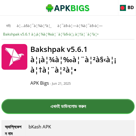
BD
বাড়ি
à¦…à§à¦¯à¦¾à¦ªà¦¸
à¦¯à§‹à¦—à¦¾à¦¯à§‹à¦—
Bakshpak v5.6.1 à¦¡à¦¾à¦‰à¦¨à¦²à§‹à¦¡ à¦†à¦¨à¦²à¦•
Bakshpak v5.6.1
à¦¡à¦¾à¦‰à¦¨à¦²à§‹à¦¡
à¦†à¦¨à¦²à¦•
APK Bigs
- Jun 21, 2025
এখনই ডাউনলোড করুন
bKash APK
অ্যাপ্লিকেশ
ন নাম