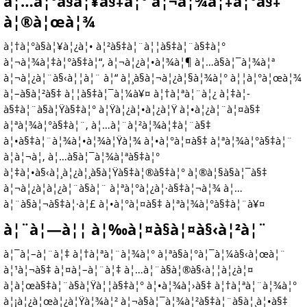
à¦…à¦°à§à¦¥à§‡à¦° à¦¬à¦¾à¦‡à¦°à§‡
à¦®à¦œà¦¾
à¦†à¦°à§à¦¥à¦¿à¦• à¦²à§‡à¦¨à¦¦à§‡à¦¨à§‡à¦°
à¦¬à¦¾à¦‡à¦°à§‡à¦“, à¦¬à¦¿à¦•à¦¾à¦¶ à¦…à§à¦¯à¦¾à¦ª
à¦¬à¦¿à¦¨à§‹à¦¦à¦¨ à¦“ à¦¸à§à¦¬à¦¿à¦§à¦¾à¦° à¦¦à¦°à¦œà¦¾
à¦–à§à¦²à§‡ à¦¦à§‡à¦¯à¦¼à¥¤ à¦†à¦ªà¦¨à¦¿ à¦‡à¦­
à§‡à¦¨à§à¦Ÿà§‡à¦° à¦Ÿà¦¿à¦•à¦¿à¦Ÿ à¦•à¦¿à¦¨à¦¤à§‡
à¦ªà¦¾à¦°à§‡à¦¨, à¦…à¦¨à¦²à¦¾à¦‡à¦¨à§‡
à¦•à§‡à¦¨à¦¾à¦•à¦¾à¦Ÿà¦¾ à¦•à¦°à¦¤à§‡ à¦ªà¦¾à¦°à§‡à¦¨
à¦à¦¬à¦‚ à¦…à§à¦¯à¦¾à¦ªà§‡à¦°
à¦‡à¦•à§‹à¦¸à¦¿à¦¸à§à¦Ÿà§‡à¦®à§‡à¦° à¦®à¦§à§à¦¯à§‡
à¦¬à¦¿à¦­à¦¿à¦¨à§à¦¨ à¦ªà¦°à¦¿à¦·à§‡à¦¬à¦¾ à¦…
à¦¨à§à¦¬à§‡à¦·à¦£ à¦•à¦°à¦¤à§‡ à¦ªà¦¾à¦°à§‡à¦¨à¥¤
à¦¨à¦—à¦¦ à¦‰à¦¤à§à¦¤à§‹à¦²à¦¨
à¦¯à¦–à¦¨à¦‡ à¦†à¦ªà¦¨à¦¾à¦° à¦ªà§à¦°à¦¯à¦¼à§‹à¦œà¦¨
à¦¹à¦¬à§‡ à¦¤à¦–à¦¨à¦‡ à¦…à¦¨à§à¦®à§‹à¦¦à¦¿à¦¤
à¦à¦œà§‡à¦¨à§à¦Ÿà¦¦à§‡à¦° à¦•à¦¾à¦›à§‡ à¦†à¦ªà¦¨à¦¾à¦°
à¦¡à¦¿à¦œà¦¿à¦Ÿà¦¾à¦² à¦¬à§à¦¯à¦¾à¦²à§‡à¦¨à§à¦¸à¦•à§‡