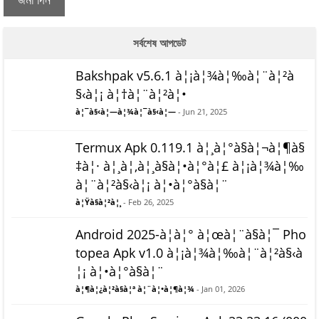
জমা দিন
সর্বশেষ আপডেট
Bakshpak v5.6.1 à¦¡à¦¾à¦‰à¦¨à¦²à
§‹à¦¡ à¦†à¦¨à¦²à¦•
à¦¯à§‹à¦—à¦¾à¦¯à§‹à¦—
- Jun 21, 2025
Termux Apk 0.119.1 à¦¸à¦°à§à¦¬à¦¶à§
‡à¦· à¦¸à¦‚à¦¸à§à¦•à¦°à¦£ à¦¡à¦¾à¦‰
à¦¨à¦²à§‹à¦¡ à¦•à¦°à§à¦¨
à¦Ÿà§à¦²à¦¸
- Feb 26, 2025
Android 2025-à¦à¦° à¦œà¦¨à§à¦¯ Pho
topea Apk v1.0 à¦¡à¦¾à¦‰à¦¨à¦²à§‹à
¦¡ à¦•à¦°à§à¦¨
à¦¶à¦¿à¦²à§à¦ª à¦¨à¦•à¦¶à¦¾
- Jan 01, 2026