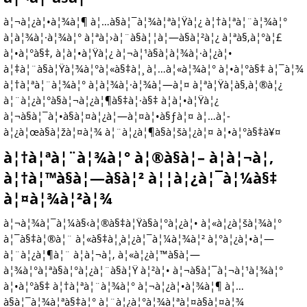
à¦¬à¦¿à¦•à¦¾à¦¶ à¦…à§à¦¯à¦¾à¦ªà¦Ÿà¦¿ à¦†à¦ªà¦¨à¦¾à¦°
à¦­à¦¾à¦·à¦¾à¦° à¦ªà¦›à¦¨à§à¦¦à¦—à§à¦²à¦¿ à¦ªà§‚à¦°à¦£
à¦•à¦°à§‡, à¦à¦•à¦Ÿà¦¿ à¦¬à¦¹à§à¦­à¦¾à¦·à¦¿à¦•
à¦‡à¦¨à§à¦Ÿà¦¾à¦°à¦«à§‡à¦¸ à¦…à¦«à¦¾à¦° à¦•à¦°à§‡ à¦¯à¦¾
à¦†à¦ªà¦¨à¦¾à¦° à¦­à¦¾à¦·à¦¾à¦—à¦¤ à¦ªà¦Ÿà¦­à§‚à¦®à¦¿
à¦¨à¦¿à¦°à§à¦¬à¦¿à¦¶à§‡à¦·à§‡ à¦à¦•à¦Ÿà¦¿
à¦¬à§à¦¯à¦•à§à¦¤à¦¿à¦—à¦¤à¦•à§ƒà¦¤ à¦…à¦­
à¦¿à¦œà§à¦žà¦¤à¦¾ à¦¨à¦¿à¦¶à§à¦šà¦¿à¦¤ à¦•à¦°à§‡à¥¤
à¦†à¦ªà¦¨à¦¾à¦° à¦®à§à¦– à¦à¦¬à¦‚
à¦†à¦™à§à¦—à§à¦² à¦¦à¦¿à¦¯à¦¼à§‡
à¦¤à¦¾à¦²à¦¾
à¦¬à¦¾à¦¯à¦¼à§‹à¦®à§‡à¦Ÿà§à¦°à¦¿à¦• à¦«à¦¿à¦šà¦¾à¦°
à¦¯à§‡à¦®à¦¨ à¦«à§‡à¦¸à¦¿à¦¯à¦¼à¦¾à¦² à¦°à¦¿à¦•à¦—
à¦¨à¦¿à¦¶à¦¨ à¦à¦¬à¦‚ à¦«à¦¿à¦™à§à¦—
à¦¾à¦°à¦ªà§à¦°à¦¿à¦¨à§à¦Ÿ à¦²à¦• à¦¬à§à¦¯à¦¬à¦¹à¦¾à¦°
à¦•à¦°à§‡ à¦†à¦ªà¦¨à¦¾à¦° à¦¬à¦¿à¦•à¦¾à¦¶ à¦…
à§à¦¯à¦¾à¦ªà§‡à¦° à¦¨à¦¿à¦°à¦¾à¦ªà¦¤à§à¦¤à¦¾