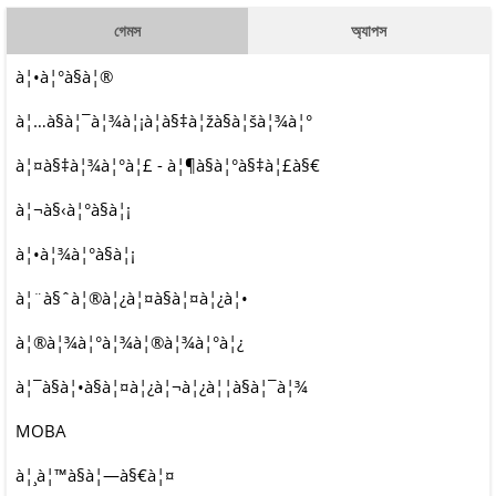
গেমস
অ্যাপস
à¦•à¦°à§à¦®
à¦…à§à¦¯à¦¾à¦¡à¦­à§‡à¦žà§à¦šà¦¾à¦°
à¦¤à§‡à¦¾à¦°à¦£ - à¦¶à§à¦°à§‡à¦£à§€
à¦¬à§‹à¦°à§à¦¡
à¦•à¦¾à¦°à§à¦¡
à¦¨à§ˆà¦®à¦¿à¦¤à§à¦¤à¦¿à¦•
à¦®à¦¾à¦°à¦¾à¦®à¦¾à¦°à¦¿
à¦¯à§à¦•à§à¦¤à¦¿à¦¬à¦¿à¦¦à§à¦¯à¦¾
MOBA
à¦¸à¦™à§à¦—à§€à¦¤