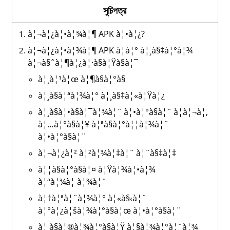
সুচিপত্র
à¦¬à¦¿à¦•à¦¾à¦¶ APK à¦•à¦¿?
à¦¬à¦¿à¦•à¦¾à¦¶ APK à¦à¦° à¦¸à§‡à¦°à¦¾
à¦¬à§ˆà¦¶à¦¿à¦·à§à¦Ÿà§à¦¯
à¦¸à¦¹à¦œ à¦¶à§à¦°à§
à¦¸à§à¦ªà¦¾à¦° à¦¸à§‡à¦«à¦Ÿà¦¿
à¦¸à§à¦•à§à¦¯à¦¾à¦¨ à¦•à¦°à§à¦¨ à¦à¦¬à¦‚
à¦…à¦°à§à¦¥ à¦ªà§à¦°à¦¦à¦¾à¦¨
à¦•à¦°à§à¦¨
à¦¬à¦¿à¦² à¦²à¦¾à¦‡à¦¨ à¦¨à§‡à¦‡
à¦¦à§à¦°à§à¦¤ à¦Ÿà¦¾à¦•à¦¾
à¦ªà¦¾à¦ à¦¾à¦¨
à¦†à¦ªà¦¨à¦¾à¦° à¦«à§‹à¦¨
à¦°à¦¿à¦šà¦¾à¦°à§à¦œ à¦•à¦°à§à¦¨
à¦¸à§à¦®à¦¾à¦°à§à¦Ÿ à¦§à¦¾à¦°à¦¨à¦¾