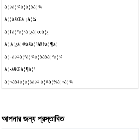
à¦§à¦¾à¦à¦§à¦¾
à¦¦à§Œà¦¡à¦¼
à¦†à¦°à¦ªà¦¿à¦œà¦¿
à¦¸à¦¿à¦®à§à¦²à§‡à¦¶à¦¨
à¦–à§‡à¦²à¦¾à¦§à§à¦²à¦¾
à¦•à§Œà¦¶à¦²
à¦¬à§‡à¦à¦šà§‡ à¦¥à¦¾à¦•à¦¾
আপনার জন্য প্রস্তাবিত