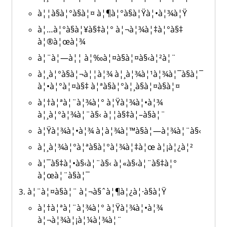
à¦¦à§à¦°à§à¦¤ à¦¶à¦°à§à¦Ÿà¦•à¦¾à¦Ÿ
à¦…à¦°à§à¦¥à§‡à¦° à¦¬à¦¾à¦‡à¦°à§‡
à¦®à¦œà¦¾
à¦¨à¦—à¦¦ à¦‰à¦¤à§à¦¤à§‹à¦²à¦¨
à¦¸à¦°à§à¦¬à¦¦à¦¾ à¦¸à¦¾à¦¹à¦¾à¦¯à§à¦¯
à¦•à¦°à¦¤à§‡ à¦ªà§à¦°à¦¸à§à¦¤à§à¦¤
à¦†à¦ªà¦¨à¦¾à¦° à¦Ÿà¦¾à¦•à¦¾
à¦¸à¦°à¦¾à¦¨à§‹ à¦¦à§‡à¦–à§à¦¨
à¦Ÿà¦¾à¦•à¦¾ à¦­à¦¾à¦™à§à¦—à¦¾à¦¨à§‹
à¦¸à¦¾à¦°à¦ªà§à¦°à¦¾à¦‡à¦œ à¦¡à¦¿à¦²
à¦¯à§‡à¦•à§‹à¦¨à§‹ à¦«à§‹à¦¨à§‡à¦°
à¦œà¦¨à§à¦¯
à¦¨à¦¤à§à¦¨ à¦¬à§ˆà¦¶à¦¿à¦·à§à¦Ÿ
à¦†à¦ªà¦¨à¦¾à¦° à¦Ÿà¦¾à¦•à¦¾
à¦¬à¦¾à¦¡à¦¼à¦¾à¦¨