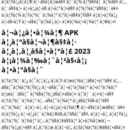
à¦à¦Ÿà¦¿à¦à¦® à¦–à§à¦à¦œà§‡ à¦¨à¦¾ à¦ªà§‡à¦¯à¦¼à§‡ à¦…
à¦¨à§‡à¦• à¦•à¦¿à¦›à§ à¦•à¦°à¦¤à§‡ à¦ªà¦¾à¦°à§‡à¦¨à¥¤
à¦à¦Ÿà¦¾ à¦†à¦ªà¦¨à¦¾à¦° à¦ªà¦•à§‡à¦Ÿà§‡ à¦à¦•à¦Ÿà¦¿
à¦›à§‹à¦Ÿ à¦¬à§à¦¯à¦¾à¦‚à¦• à¦¥à¦¾à¦•à¦¾à¦° à¦®à¦¤!
à¦¬à¦¿à¦•à¦¾à¦¶ APK
à¦¸à¦°à§à¦¬à¦¶à§‡à¦·
à¦¸à¦‚à¦¸à§à¦•à¦°à¦£ 2023
à¦¡à¦¾à¦‰à¦¨à¦²à§‹à¦¡
à¦•à¦°à§à¦¨
à¦†à¦ªà¦¨à¦¿ à¦¯à¦¦à¦¿ à¦à¦‡ à¦œà¦¾à¦¦à§à¦•à¦°à§€ à¦…
à§à¦¯à¦¾à¦ªà¦Ÿà¦¿ à¦¬à§à¦¯à¦¬à¦¹à¦¾à¦° à¦•à¦°à¦¾à¦°
à¦œà¦¨à§à¦¯ à¦ªà§à¦°à¦¸à§à¦¤à§à¦¤ à¦¹à¦¨ à¦¤à¦¬à§‡
à¦†à¦ªà¦¨à¦¾à¦° à¦…à§à¦¯à¦¾à¦ª à¦¸à§à¦Ÿà§‹à¦°à§‡
à¦¯à¦¾à¦¨ à¦à¦¬à¦‚ à¦¬à¦¿à¦•à¦¾à¦¶ à¦–à§à¦à¦œà§à¦¨à¥¤
à¦à¦Ÿà¦¿ à¦¬à¦¿à¦¨à¦¾à¦®à§‚à¦²à§à¦¯à§‡, à¦à¦¬à¦‚ à¦à¦Ÿà¦¿
à¦†à¦ªà¦¨à¦¾à¦° à¦…à¦°à§à¦¥à§‡à¦° à¦•à¦¾à¦œà¦—
à§à¦²à¦¿à¦•à§‡ à¦¸à¦¹à¦œ à¦à¦¬à¦‚ à¦šà¦¾à¦ªà¦®à§à¦•à§à¦¤