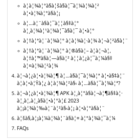
à¦­à¦¾à¦°à§à¦šà§à¦¯à¦¼à¦¾à¦²
à¦•à¦¾à¦°à§à¦¡
à¦…à¦¨à§à¦¯à¦¦à§‡à¦°
à¦¸à¦¾à¦¹à¦¾à¦¯à§à¦¯ à¦•à¦°
à¦†à¦ªà¦¨à¦¾à¦° à¦­à¦¾à¦·à¦¾ à¦¬à¦²à§à¦¨
à¦†à¦ªà¦¨à¦¾à¦° à¦®à§à¦– à¦à¦¬à¦‚
à¦†à¦™à§à¦—à§à¦² à¦¦à¦¿à¦¯à¦¼à§‡
à¦¤à¦¾à¦²à¦¾
à¦¬à¦¿à¦•à¦¾à¦¶ à¦…à§à¦¯à¦¾à¦ª à¦•à§‡à¦¨
à¦à¦•à¦Ÿà¦¿ à¦­à¦¾à¦²à§‹ à¦…à§à¦¯à¦¾à¦ª?
à¦¬à¦¿à¦•à¦¾à¦¶ APK à¦¸à¦°à§à¦¬à¦¶à§‡à¦·
à¦¸à¦‚à¦¸à§à¦•à¦°à¦£ 2023
à¦¡à¦¾à¦‰à¦¨à¦²à§‹à¦¡ à¦•à¦°à§à¦¨
à¦šà§‚à¦¡à¦¼à¦¾à¦¨à§à¦¤ à¦°à¦¾à¦¯à¦¼
FAQs