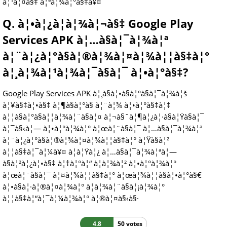
à¦¹à¦¤à§‡ à¦ªà¦¾à¦°à§‡à¥¤
Q. à¦•à¦¿à¦­à¦¾à¦¬à§‡ Google Play
Services APK à¦…à§à¦¯à¦¾à¦ª
à¦¨à¦¿à¦°à§à¦®à¦¾à¦¤à¦¾à¦¦à§‡à¦°
à¦¸à¦¾à¦¹à¦¾à¦¯à§à¦¯ à¦•à¦°à§‡?
Google Play Services APK à¦¸à§à¦•à§à¦°à§à¦¯à¦¾à¦š
à¦¥à§‡à¦•à§‡ à¦¶à§à¦°à§ à¦¨à¦¾ à¦•à¦°à§‡à¦‡
à¦¦à§à¦°à§à¦¦à¦¾à¦¨à§à¦¤ à¦¬à§ˆà¦¶à¦¿à¦·à§à¦Ÿà§à¦¯
à¦¯à§‹à¦— à¦•à¦°à¦¾à¦° à¦œà¦¨à§à¦¯ à¦…à§à¦¯à¦¾à¦ª
à¦¨à¦¿à¦°à§à¦®à¦¾à¦¤à¦¾à¦¦à§‡à¦° à¦Ÿà§à¦²
à¦¦à§‡à¦¯à¦¼à¥¤ à¦à¦Ÿà¦¿ à¦…à§à¦¯à¦¾à¦ªà¦—
à§à¦²à¦¿à¦•à§‡ à¦†à¦°à¦“ à¦­à¦¾à¦² à¦•à¦°à¦¾à¦°
à¦œà¦¨à§à¦¯ à¦¤à¦¾à¦¦à§‡à¦° à¦œà¦¾à¦¦à§à¦•à¦°à§€
à¦•à§à¦·à¦®à¦¤à¦¾à¦° à¦­à¦¾à¦¨à§à¦¡à¦¾à¦°
à¦¦à§‡à¦“à¦¯à¦¼à¦¾à¦° à¦®à¦¤à§‹à§·
4.8
50 votes