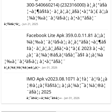
300-540660214) (232316000) à¦¸à¦°à§à
¦¬à¦¶à§‡à¦· à¦¸à¦‚à¦¸à§à¦•à¦°à¦£ à¦¡à
¦¾à¦‰à¦¨à¦²à§‹à¦¡ à¦•à¦°à§à¦¨
à¦Ÿà§à¦²à¦¸
- Jun 21, 2025
Facebook Lite Apk 359.0.0.11.81 à¦¡à¦
¾à¦‰à¦¨à¦²à§‹à¦¡ à¦¸à¦°à§à¦¬à¦¶à§
‡à¦· à¦¸à¦‚à¦¸à§à¦•à¦°à¦£ 2023 à¦¬à¦
¿à¦¨à¦¾à¦®à§‚à¦²à§à¦¯à§‡ à¦¡à¦¾à
¦‰à¦¨à¦²à§‹à¦¡ à¦•à¦°à§à¦¨
à¦¸à¦¾à¦®à¦¾à¦œà¦¿à¦•
- Jan 01, 2026
IMO Apk v2023.08.1071 à¦†à¦¨à¦²à¦¿à
¦®à¦¿à¦Ÿà§‡à¦¡ à¦¡à¦¾à¦¯à¦¼à¦®à¦
¨à§à¦¡ 2025
à¦¯à§‹à¦—à¦¾à¦¯à§‹à¦—
- Jan 01, 2026