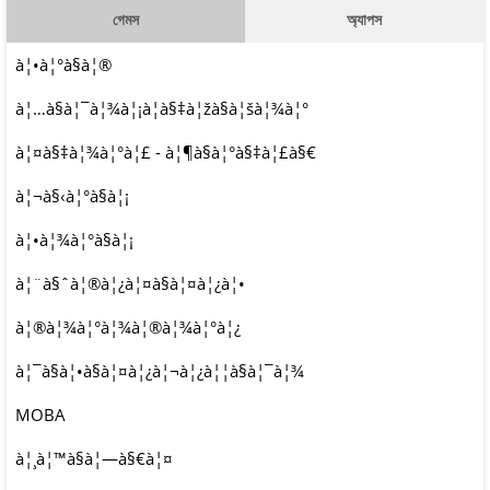
গেমস
অ্যাপস
à¦•à¦°à§à¦®
à¦…à§à¦¯à¦¾à¦¡à¦­à§‡à¦žà§à¦šà¦¾à¦°
à¦¤à§‡à¦¾à¦°à¦£ - à¦¶à§à¦°à§‡à¦£à§€
à¦¬à§‹à¦°à§à¦¡
à¦•à¦¾à¦°à§à¦¡
à¦¨à§ˆà¦®à¦¿à¦¤à§à¦¤à¦¿à¦•
à¦®à¦¾à¦°à¦¾à¦®à¦¾à¦°à¦¿
à¦¯à§à¦•à§à¦¤à¦¿à¦¬à¦¿à¦¦à§à¦¯à¦¾
MOBA
à¦¸à¦™à§à¦—à§€à¦¤