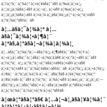
à¦†à¦ªà¦¨à¦¾à¦° à¦¤à¦¥à§à¦¯à§‡ à¦‰à¦à¦•à¦¿
à¦¦à¦¿à¦šà§à¦›à§‡ à¦à¦¬à¦‚ à¦•à§‡ à¦‰à¦à¦•à¦¿
à¦¦à¦¿à¦šà§à¦›à§‡ à¦¤à¦¾ à¦¸à§à¦¥à¦¿à¦° à¦•à¦°à¦¤à§‡
à¦ªà¦¾à¦°à§‡à¦¨à§·
à¦…à§à¦¯à¦¾à¦ª à¦…
à§à¦¯à¦¾à¦•à¦¶à¦¨
à¦ªà§‚à¦°à§à¦¬à¦¾à¦­à¦¾à¦¸
à¦…à§à¦¯à¦¾à¦ªà¦—à§à¦²à¦¿ à¦¶à§€à¦˜à§à¦°à¦‡ à¦­
à¦¬à¦¿à¦·à§à¦¯à¦¦à§à¦¬à¦¾à¦£à§€ à¦•à¦°à¦¬à§‡ à¦¯à§‡
à¦†à¦ªà¦¨à¦¿ à¦ªà¦°à¦¬à¦°à§à¦¤à§€à¦¤à§‡ à¦•à§€
à¦•à¦°à¦¤à§‡ à¦¯à¦¾à¦šà§à¦›à§‡à¦¨à§· à¦à¦Ÿà¦¿ à¦à¦•à¦Ÿà¦¿
à¦®à¦¨-à¦ªà¦¡à¦¼à¦¾ à¦¬à¦¨à§à¦§à§ à¦¥à¦¾à¦•à¦¾à¦°
à¦®à¦¤à§‹ à¦¯à§‡ à¦†à¦ªà¦¨à¦¾à¦•à§‡ à¦œà¦¿à¦¨à¦¿à¦¸à¦—
à§à¦²à¦¿ à¦¦à§à¦°à§à¦¤ à¦–à§à¦à¦œà§‡ à¦ªà§‡à¦¤à§‡
à¦¸à¦¹à¦¾à¦¯à¦¼à¦¤à¦¾ à¦•à¦°à§‡à§·
à¦œà¦°à§à¦°à§€ à¦…à¦¬à¦¸à§à¦¥à¦¾à¦¨
à¦ªà¦°à¦¿à¦·à§‡à¦¬à¦¾