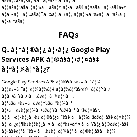
à§‡à¦žà§à¦šà¦¾à¦°à¦•à§‡ à¦†à¦°à¦“
à¦¦à§à¦°à§à¦¦à¦¾à¦¨à§à¦¤ à¦•à¦°à§‡ à¦¤à§à¦²à¦¬à§‡à¥¤
à¦à¦–à¦¨ à¦…à§à¦¯à¦¾à¦ªà¦Ÿà¦¿ à¦¡à¦¾à¦‰à¦¨à¦²à§‹à¦¡
à¦•à¦°à§à¦¨!
FAQs
Q. à¦†à¦®à¦¿ à¦•à¦¿ Google Play
Services APK à¦®à§à¦›à¦¤à§‡
à¦ªà¦¾à¦°à¦¿?
Google Play Services APK à¦®à§à¦›à§‡ à¦¨à¦¾
à¦¦à§‡à¦“à¦¯à¦¼à¦¾à¦‡ à¦­à¦¾à¦²à§‹à¥¤ à¦à¦Ÿà¦¿
à¦à¦•à¦Ÿà¦¿ à¦…à§à¦¯à¦¾à¦ª à¦…
à¦°à§à¦•à§‡à¦¸à§à¦Ÿà§à¦°à¦¾à¦°
à¦•à¦¨à§à¦¡à¦¾à¦•à§à¦Ÿà¦°à§‡à¦° à¦®à¦¤à§‹,
à¦¸à¦¬à¦•à¦¿à¦›à§ à¦®à¦¿à¦²à§‡ à¦¯à¦¾à¦šà§à¦›à§‡ à¦¤à¦¾
à¦¨à¦¿à¦¶à§à¦šà¦¿à¦¤ à¦•à¦°à§‡à¥¤ à¦à¦Ÿà¦¿ à¦®à§à¦›à§‡
à¦«à§‡à¦²à¦²à§‡ à¦…à§à¦¯à¦¾à¦ª à¦¸à¦®à¦¸à§à¦¯à¦¾