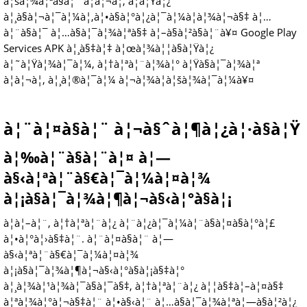
à¦šà¦¾à¦ªà§à¦¨ à¦à¦¬à¦‚ à¦à¦Ÿà¦¿
à¦¸à§à¦¬à¦¯à¦¼à¦‚à¦•à§à¦°à¦¿à¦¯à¦¼à¦­à¦¾à¦¬à§‡ à¦…
à¦¨à§à¦¯ à¦…à§à¦¯à¦¾à¦ªà§‡ à¦–à§à¦²à§à¦¨à¥¤ Google Play
Services APK à¦¸à§‡à¦‡ à¦œà¦¾à¦¦à§à¦Ÿà¦¿
à¦˜à¦Ÿà¦¾à¦¯à¦¼, à¦†à¦ªà¦¨à¦¾à¦° à¦Ÿà§à¦¯à¦¾à¦ª
à¦à¦¬à¦‚ à¦¸à¦®à¦¯à¦¼ à¦¬à¦¾à¦à¦šà¦¾à¦¯à¦¼à¥¤
à¦¨à¦¤à§à¦¨ à¦¬à§ˆà¦¶à¦¿à¦·à§à¦Ÿ
à¦‰à¦¨à§à¦¨à¦¤ à¦—
à§‹à¦ªà¦¨à§€à¦¯à¦¼à¦¤à¦¾
à¦¡à§à¦¯à¦¾à¦¶à¦¬à§‹à¦°à§à¦¡
à¦à¦–à¦¨, à¦†à¦ªà¦¨à¦¿ à¦¨à¦¿à¦¯à¦¼à¦¨à§à¦¤à§à¦°à¦£
à¦•à¦°à¦›à§‡à¦¨. à¦¨à¦¤à§à¦¨ à¦—
à§‹à¦ªà¦¨à§€à¦¯à¦¼à¦¤à¦¾
à¦¡à§à¦¯à¦¾à¦¶à¦¬à§‹à¦°à§à¦¡à§‡à¦°
à¦¸à¦¾à¦¹à¦¾à¦¯à§à¦¯à§‡, à¦†à¦ªà¦¨à¦¿ à¦¦à§‡à¦–à¦¤à§‡
à¦ªà¦¾à¦°à¦¬à§‡à¦¨ à¦•à§‹à¦¨ à¦…à§à¦¯à¦¾à¦ªà¦—à§à¦²à¦¿