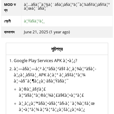
à¦…à§à¦¯à¦¾à¦¨à§à¦¡à§à¦°à¦¯à¦¼à§‡à¦¡à§‡à¦°
MOD ত
à¦œà¦¨à§à¦¯
থ্য
à¦Ÿà§à¦²à¦¸
শ্রেণী
June 21, 2025 (1 year ago)
হালনাগাদ
সুচিপত্র
Google Play Services APK à¦•à¦¿?
à¦—à§à¦—à¦² à¦ªà§à¦²à§‡ à¦¸à¦¾à¦°à§à¦­
à¦¿à¦¸à§‡à¦¸ APK à¦à¦° à¦¸à§‡à¦°à¦¾
à¦¬à§ˆà¦¶à¦¿à¦·à§à¦Ÿà§à¦¯
à¦®à¦¸à§ƒà¦£
à¦ªà§à¦°à¦®à¦¾à¦£à§€à¦•à¦°à¦£
à¦¸à¦¿à¦™à§à¦•à§à¦°à§‹à¦¨à¦¾à¦‡à¦œ
à¦•à¦°à¦¾ à¦ªà¦°à¦¿à¦šà¦¿à¦¤à¦¿