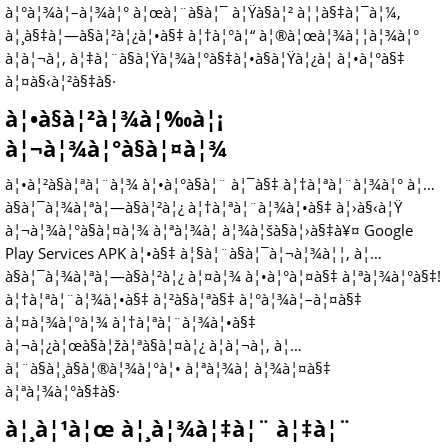
à¦°à¦¾à¦–à¦¾à¦° à¦œà¦¨à§à¦¯ à¦Ÿà§à¦² à¦¦à§‡à¦¯à¦¼,
à¦¸à§‡à¦—à§à¦²à¦¿à¦•à§‡ à¦†à¦°à¦“ à¦®à¦œà¦¾à¦¦à¦¾à¦°
à¦à¦¬à¦‚ à¦‡à¦¨à§à¦Ÿà¦¾à¦°à§‡à¦•à§à¦Ÿà¦¿à¦­ à¦•à¦°à§‡
à¦¤à§‹à¦²à§‡à§·
à¦•à§à¦²à¦¾à¦‰à¦¡
à¦¬à¦¾à¦°à§à¦¤à¦¾
à¦•à¦²à§à¦ªà¦¨à¦¾ à¦•à¦°à§à¦¨ à¦¯à§‡ à¦†à¦ªà¦¨à¦¾à¦° à¦…
à§à¦¯à¦¾à¦ªà¦—à§à¦²à¦¿ à¦†à¦ªà¦¨à¦¾à¦•à§‡ à¦›à§‹à¦Ÿ
à¦¬à¦¾à¦°à§à¦¤à¦¾ à¦ªà¦¾à¦ à¦¾à¦šà§à¦›à§‡à¥¤ Google
Play Services APK à¦•à§‡ à¦§à¦¨à§à¦¯à¦¬à¦¾à¦¦, à¦…
à§à¦¯à¦¾à¦ªà¦—à§à¦²à¦¿ à¦¤à¦¾ à¦•à¦°à¦¤à§‡ à¦ªà¦¾à¦°à§‡!
à¦†à¦ªà¦¨à¦¾à¦•à§‡ à¦²à§à¦ªà§‡ à¦°à¦¾à¦–à¦¤à§‡
à¦¤à¦¾à¦°à¦¾ à¦†à¦ªà¦¨à¦¾à¦•à§‡
à¦¬à¦¿à¦œà§à¦žà¦ªà§à¦¤à¦¿ à¦à¦¬à¦‚ à¦…
à¦¨à§à¦¸à§à¦®à¦¾à¦°à¦• à¦ªà¦¾à¦ à¦¾à¦¤à§‡
à¦ªà¦¾à¦°à§‡à§·
à¦¸à¦¹à¦œ à¦¸à¦¾à¦‡à¦¨ à¦‡à¦¨