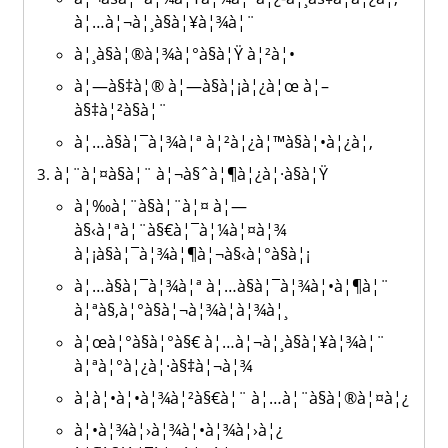
à¦…à¦¬à¦¸à§à¦¥à¦¾à¦¨
à¦¸à§à¦®à¦¾à¦°à§à¦Ÿ à¦²à¦•
à¦—à§‡à¦® à¦—à§à¦¡à¦¿à¦œ à¦–
à§‡à¦²à§à¦¨
à¦…à§à¦¯à¦¾à¦ª à¦²à¦¿à¦™à§à¦•à¦¿à¦‚
à¦¨à¦¤à§à¦¨ à¦¬à§ˆà¦¶à¦¿à¦·à§à¦Ÿ
à¦‰à¦¨à§à¦¨à¦¤ à¦—
à§‹à¦ªà¦¨à§€à¦¯à¦¼à¦¤à¦¾
à¦¡à§à¦¯à¦¾à¦¶à¦¬à§‹à¦°à§à¦¡
à¦…à§à¦¯à¦¾à¦ª à¦…à§à¦¯à¦¾à¦•à¦¶à¦¨
à¦ªà§‚à¦°à§à¦¬à¦¾à¦­à¦¾à¦¸
à¦œà¦°à§à¦°à§€ à¦…à¦¬à¦¸à§à¦¥à¦¾à¦¨
à¦ªà¦°à¦¿à¦·à§‡à¦¬à¦¾
à¦à¦•à¦•à¦¾à¦²à§€à¦¨ à¦…à¦¨à§à¦®à¦¤à¦¿
à¦•à¦¾à¦›à¦¾à¦•à¦¾à¦›à¦¿