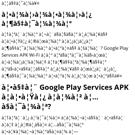
à¦¦à§‡à¦¯à¦¼à¥¤
à¦•à¦¾à¦›à¦¾à¦•à¦¾à¦›à¦¿
à¦¶à§‡à¦¯à¦¼à¦¾à¦°
à¦†à¦ªà¦¨à¦¾à¦° à¦¬à¦¨à§à¦§à§à¦° à¦¸à¦¾à¦¥à§‡
à¦à¦•à¦Ÿà¦¿ à¦®à¦œà¦¾à¦° à¦­à¦¿à¦¡à¦¿à¦“
à¦¶à§‡à¦¯à¦¼à¦¾à¦° à¦•à¦°à¦¤à§‡ à¦šà¦¾à¦¨? Google Play
Services APK Wi-Fi à¦à¦° à¦ªà§à¦°à¦¯à¦¼à§‹à¦œà¦¨
à¦›à¦¾à¦¡à¦¼à¦¾à¦‡ à¦†à¦¶à§‡à¦ªà¦¾à¦¶à§‡à¦°
à¦²à§‹à¦•à§‡à¦¦à§‡à¦° à¦¸à¦¾à¦¥à§‡ à¦œà¦¿à¦¨à¦¿à¦¸
à¦¶à§‡à¦¯à¦¼à¦¾à¦° à¦•à¦°à¦¾ à¦¸à¦¹à¦œ à¦•à¦°à§‡à¥¤
à¦•à§‡à¦¨ Google Play Services APK
à¦à¦•à¦Ÿà¦¿ à¦­à¦¾à¦² à¦…
à§à¦¯à¦¾à¦ª?
à¦†à¦ªà¦¨à¦¿ à¦¹à¦¯à¦¼à¦¤ à¦­à¦¾à¦¬à¦›à§‡à¦¨ à¦•à§‡à¦¨
à¦à¦‡ à¦¸à¦®à¦¸à§à¦¤ à¦…à§à¦¯à¦¾à¦ª
à¦•à¦¥à¦¾à¦¬à¦¾à¦°à§à¦¤à¦¾ à¦—