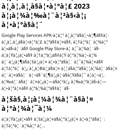
à¦¸à¦‚à¦¸à§à¦•à¦°à¦£ 2023
à¦¡à¦¾à¦‰à¦¨à¦²à§‹à¦¡
à¦•à¦°à§à¦¨
Google Play Services APK-à¦à¦° à¦¸à¦°à§à¦¬à¦¶à§‡à¦·
à¦¸à¦‚à¦¸à§à¦•à¦°à¦£ à¦ªà§‡à¦¤à§‡, à¦†à¦ªà¦¨à¦¾à¦°
à¦«à§‹à¦¨à§‡ Google Play Store-à¦ à¦¯à¦¾à¦¨à§·
à¦à¦Ÿà¦¿à¦•à§‡ à¦†à¦ªà¦¡à§‡à¦Ÿ à¦°à¦¾à¦–à¦¾
à¦¨à¦¿à¦¶à§à¦šà¦¿à¦¤ à¦•à¦°à§à¦¨ à¦¯à¦¾à¦¤à§‡
à¦†à¦ªà¦¨à¦¿ à¦¸à¦®à¦¸à§à¦¤ à¦¦à§à¦°à§à¦¦à¦¾à¦¨à§à¦¤
à¦¨à¦¤à§à¦¨ à¦¬à§ˆà¦¶à¦¿à¦·à§à¦Ÿà§à¦¯ à¦à¦¬à¦‚
à¦‰à¦¨à§à¦¨à¦¤à¦¿à¦—à§à¦²à¦¿ à¦‰à¦ªà¦­à§‹à¦—
à¦•à¦°à¦¤à§‡ à¦ªà¦¾à¦°à§‡à¦¨à§·
à¦šà§‚à¦¡à¦¼à¦¾à¦¨à§à¦¤
à¦°à¦¾à¦¯à¦¼
à¦à¦Ÿà¦¿à¦•à§‡ à¦šà¦¿à¦¤à§à¦°à¦¿à¦¤ à¦•à¦°à§à¦¨:
à¦†à¦ªà¦¨à¦¾à¦° à¦…