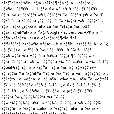
à§à¦¯à¦¾à¦ªà§à¦²à¦¿à¦•à§‡à¦¶à¦¾à¦¨à¦—à§à¦²à¦¿
à¦¸à§à¦¬à¦ªà§à¦¨à§‡à¦° à¦®à¦¤à§‹ à¦à¦•à¦¸à¦¾à¦¥à§‡
à¦•à¦¾à¦œ à¦•à¦°à¦›à§‡, à¦†à¦ªà¦¨à¦¾à¦° à¦¡à§‡à¦Ÿà¦¾
à¦¬à§à¦¯à¦•à§à¦¤à¦¿à¦—à¦¤ à¦¥à¦¾à¦•à¦¬à§‡ à¦à¦¬à¦‚
à¦¸à¦¬à¦•à¦¿à¦›à§ à¦¸à§à¦šà¦¾à¦°à§à¦­à¦¾à¦¬à§‡
à¦šà¦²à¦›à§‡à§· à¦à¦Ÿà¦¿ Google Play Services APK à¦à¦°
à¦¶à¦•à§à¦¤à¦¿à¥¤ à¦à¦Ÿà¦¾ à¦¶à§à¦§à§
à¦ªà§à¦°à¦¯à§à¦•à§à¦¤à¦¿à¦—à¦¤ à¦¶à¦¬à§à¦¦ à¦¨à¦¯à¦¼;
à¦à¦Ÿà¦¿ à¦†à¦ªà¦¨à¦¾à¦° à¦…à§à¦¯à¦¾à¦ªà§‡à¦°
à¦¸à§‡à¦°à¦¾ à¦¬à¦¨à§à¦§à§, à¦¨à¦¿à¦¶à§à¦šà¦¿à¦¤
à¦•à¦°à§à¦¨ à¦¯à§‡ à¦†à¦ªà¦¨à¦¾à¦° à¦…à§à¦¯à¦¾à¦ªà§‡à¦°
à¦œà§€à¦¬à¦¨ à¦à¦•à¦Ÿà¦¿ à¦¹à¦¾à¦“à¦¯à¦¼à¦¾à¥¤
à¦¤à¦¾à¦‡ à¦ªà¦°à§‡à¦° à¦¬à¦¾à¦° à¦¯à¦–à¦¨ à¦†à¦ªà¦¨à¦¿
à¦†à¦ªà¦¨à¦¾à¦° à¦ªà¦›à¦¨à§à¦¦à§‡à¦° à¦…à§à¦¯à¦¾à¦ªà§‡
à¦Ÿà§à¦¯à¦¾à¦ª à¦•à¦°à¦¬à§‡à¦¨, à¦®à¦¨à§‡ à¦°à¦¾à¦–
à¦¬à§‡à¦¨, à¦ªà¦°à§à¦¦à¦¾à¦° à¦†à¦¡à¦¼à¦¾à¦²à§‡
à¦à¦•à¦Ÿà¦¿ à¦¸à¦¾à¦®à¦¾à¦¨à§à¦¯
à¦¸à¦¾à¦¹à¦¾à¦¯à§à¦¯à¦•à¦¾à¦°à§€ à¦†à¦›à§‡, à¦¯à¦¾
à¦†à¦ªà¦¨à¦¾à¦° à¦…à§à¦¯à¦¾à¦ª à¦…à§à¦¯à¦¾à¦¡à¦­