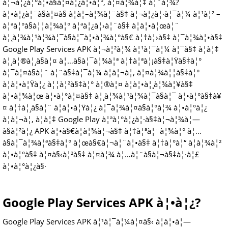
à¦¬à¦¿à¦°à¦•à§à¦¤à¦¿à¦•à¦°, à¦¤à¦¾à¦‡ à¦¨à¦¾?
à¦•à¦¿à¦¨à§à¦¤à§ à¦à¦–à¦¾à¦¨à§‡ à¦¬à¦¿à¦·à¦¯à¦¼ à¦¹à¦² –
à¦ªà¦°à§à¦¦à¦¾à¦° à¦ªà¦¿à¦›à¦¨à§‡ à¦à¦•à¦œà¦¨
à¦¸à¦¾à¦¹à¦¾à¦¯à§à¦¯à¦•à¦¾à¦°à§€ à¦†à¦›à§‡ à¦¯à¦¾à¦•à§‡
Google Play Services APK à¦¬à¦²à¦¾ à¦¹à¦¯à¦¼ à¦¯à§‡ à¦à¦‡
à¦¸à¦®à¦¸à§à¦¤ à¦…à§à¦¯à¦¾à¦ª à¦†à¦ªà¦¡à§‡à¦Ÿà§‡à¦°
à¦¯à¦¤à§à¦¨ à¦¨à§‡à¦¯à¦¼ à¦à¦¬à¦‚ à¦¤à¦¾à¦¦à§‡à¦°
à¦à¦•à¦Ÿà¦¿ à¦¦à¦²à§‡à¦° à¦®à¦¤ à¦à¦•à¦¸à¦¾à¦¥à§‡
à¦•à¦¾à¦œ à¦•à¦°à¦¤à§‡ à¦¸à¦¾à¦¹à¦¾à¦¯à§à¦¯ à¦•à¦°à§‡à¥
¤ à¦†à¦¸à§à¦¨ à¦à¦•à¦Ÿà¦¿ à¦¯à¦¾à¦¤à§à¦°à¦¾ à¦•à¦°à¦¿
à¦à¦¬à¦‚ à¦à¦‡ Google Play à¦ªà¦°à¦¿à¦·à§‡à¦¬à¦¾à¦—
à§à¦²à¦¿ APK à¦•à§€à¦­à¦¾à¦¬à§‡ à¦†à¦ªà¦¨à¦¾à¦° à¦…
à§à¦¯à¦¾à¦ªà§‡à¦° à¦œà§€à¦¬à¦¨à¦•à§‡ à¦†à¦°à¦“ à¦­à¦¾à¦²
à¦•à¦°à§‡ à¦¤à§‹à¦²à§‡ à¦¤à¦¾ à¦…à¦¨à§à¦¬à§‡à¦·à¦£
à¦•à¦°à¦¿à§·
Google Play Services APK à¦•à¦¿?
Google Play Services APK à¦¹à¦¯à¦¼à¦¤à§‹ à¦à¦•à¦—