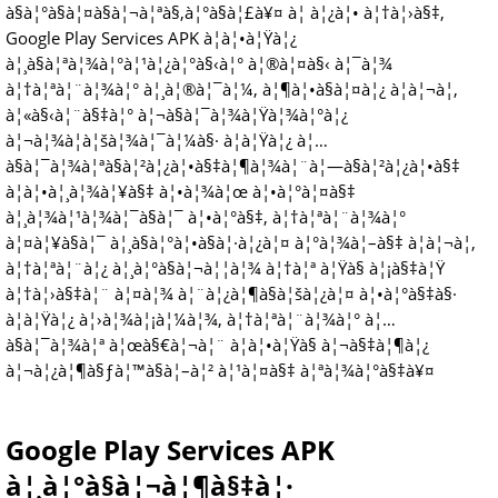
à§à¦°à§à¦¤à§à¦¬à¦ªà§‚à¦°à§à¦£à¥¤ à¦ à¦¿à¦• à¦†à¦›à§‡,
Google Play Services APK à¦à¦•à¦Ÿà¦¿
à¦¸à§à¦ªà¦¾à¦°à¦¹à¦¿à¦°à§‹à¦° à¦®à¦¤à§‹ à¦¯à¦¾
à¦†à¦ªà¦¨à¦¾à¦° à¦¸à¦®à¦¯à¦¼, à¦¶à¦•à§à¦¤à¦¿ à¦à¦¬à¦‚
à¦«à§‹à¦¨à§‡à¦° à¦¬à§à¦¯à¦¾à¦Ÿà¦¾à¦°à¦¿
à¦¬à¦¾à¦à¦šà¦¾à¦¯à¦¼à§· à¦à¦Ÿà¦¿ à¦…
à§à¦¯à¦¾à¦ªà§à¦²à¦¿à¦•à§‡à¦¶à¦¾à¦¨à¦—à§à¦²à¦¿à¦•à§‡
à¦à¦•à¦¸à¦¾à¦¥à§‡ à¦•à¦¾à¦œ à¦•à¦°à¦¤à§‡
à¦¸à¦¾à¦¹à¦¾à¦¯à§à¦¯ à¦•à¦°à§‡, à¦†à¦ªà¦¨à¦¾à¦°
à¦¤à¦¥à§à¦¯ à¦¸à§à¦°à¦•à§à¦·à¦¿à¦¤ à¦°à¦¾à¦–à§‡ à¦à¦¬à¦‚
à¦†à¦ªà¦¨à¦¿ à¦¸à¦°à§à¦¬à¦¦à¦¾ à¦†à¦ª à¦Ÿà§ à¦¡à§‡à¦Ÿ
à¦†à¦›à§‡à¦¨ à¦¤à¦¾ à¦¨à¦¿à¦¶à§à¦šà¦¿à¦¤ à¦•à¦°à§‡à§·
à¦à¦Ÿà¦¿ à¦›à¦¾à¦¡à¦¼à¦¾, à¦†à¦ªà¦¨à¦¾à¦° à¦…
à§à¦¯à¦¾à¦ª à¦œà§€à¦¬à¦¨ à¦à¦•à¦Ÿà§ à¦¬à§‡à¦¶à¦¿
à¦¬à¦¿à¦¶à§ƒà¦™à§à¦–à¦² à¦¹à¦¤à§‡ à¦ªà¦¾à¦°à§‡à¥¤
Google Play Services APK
à¦¸à¦°à§à¦¬à¦¶à§‡à¦·