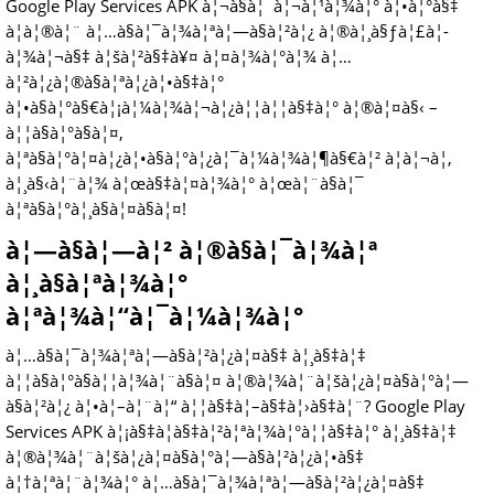
Google Play Services APK à¦¬à§à¦¯à¦¬à¦¹à¦¾à¦° à¦•à¦°à§‡
à¦à¦®à¦¨ à¦…à§à¦¯à¦¾à¦ªà¦—à§à¦²à¦¿ à¦®à¦¸à§ƒà¦£à¦­
à¦¾à¦¬à§‡ à¦šà¦²à§‡à¥¤ à¦¤à¦¾à¦°à¦¾ à¦…
à¦²à¦¿à¦®à§à¦ªà¦¿à¦•à§‡à¦°
à¦•à§à¦°à§€à¦¡à¦¼à¦¾à¦¬à¦¿à¦¦à¦¦à§‡à¦° à¦®à¦¤à§‹ –
à¦¦à§à¦°à§à¦¤,
à¦ªà§à¦°à¦¤à¦¿à¦•à§à¦°à¦¿à¦¯à¦¼à¦¾à¦¶à§€à¦² à¦à¦¬à¦‚
à¦¸à§‹à¦¨à¦¾ à¦œà§‡à¦¤à¦¾à¦° à¦œà¦¨à§à¦¯
à¦ªà§à¦°à¦¸à§à¦¤à§à¦¤!
à¦—à§à¦—à¦² à¦®à§à¦¯à¦¾à¦ª
à¦¸à§à¦ªà¦¾à¦°
à¦ªà¦¾à¦“à¦¯à¦¼à¦¾à¦°
à¦…à§à¦¯à¦¾à¦ªà¦—à§à¦²à¦¿à¦¤à§‡ à¦¸à§‡à¦‡
à¦¦à§à¦°à§à¦¦à¦¾à¦¨à§à¦¤ à¦®à¦¾à¦¨à¦šà¦¿à¦¤à§à¦°à¦—
à§à¦²à¦¿ à¦•à¦–à¦¨à¦“ à¦¦à§‡à¦–à§‡à¦›à§‡à¦¨? Google Play
Services APK à¦¡à§‡à¦­à§‡à¦²à¦ªà¦¾à¦°à¦¦à§‡à¦° à¦¸à§‡à¦‡
à¦®à¦¾à¦¨à¦šà¦¿à¦¤à§à¦°à¦—à§à¦²à¦¿à¦•à§‡
à¦†à¦ªà¦¨à¦¾à¦° à¦…à§à¦¯à¦¾à¦ªà¦—à§à¦²à¦¿à¦¤à§‡