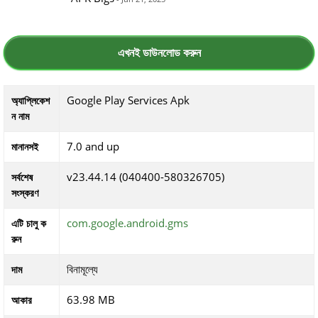
এখনই ডাউনলোড করুন
Google Play Services Apk
অ্যাপ্লিকেশ
ন নাম
7.0 and up
মানানসই
v23.44.14 (040400-580326705)
সর্বশেষ
সংস্করণ
com.google.android.gms
এটি চালু ক
রুন
বিনামূল্যে
দাম
63.98 MB
আকার