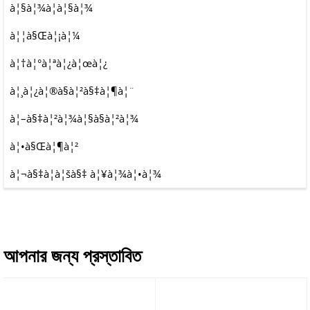
à¦§à¦¾à¦à¦§à¦¾
à¦¦à§Œà¦¡à¦¼
à¦†à¦°à¦ªà¦¿à¦œà¦¿
à¦¸à¦¿à¦®à§à¦²à§‡à¦¶à¦¨
à¦–à§‡à¦²à¦¾à¦§à§à¦²à¦¾
à¦•à§Œà¦¶à¦²
à¦¬à§‡à¦à¦šà§‡ à¦¥à¦¾à¦•à¦¾
আপনার জন্য প্রস্তাবিত