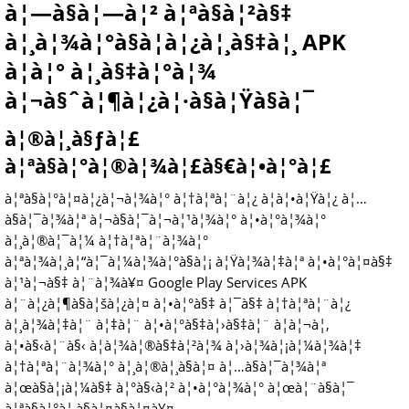
à¦—à§à¦—à¦² à¦ªà§à¦²à§‡
à¦¸à¦¾à¦°à§à¦­à¦¿à¦¸à§‡à¦¸ APK
à¦à¦° à¦¸à§‡à¦°à¦¾
à¦¬à§ˆà¦¶à¦¿à¦·à§à¦Ÿà§à¦¯
à¦®à¦¸à§ƒà¦£
à¦ªà§à¦°à¦®à¦¾à¦£à§€à¦•à¦°à¦£
à¦ªà§à¦°à¦¤à¦¿à¦¬à¦¾à¦° à¦†à¦ªà¦¨à¦¿ à¦à¦•à¦Ÿà¦¿ à¦…
à§à¦¯à¦¾à¦ª à¦¬à§à¦¯à¦¬à¦¹à¦¾à¦° à¦•à¦°à¦¾à¦°
à¦¸à¦®à¦¯à¦¼ à¦†à¦ªà¦¨à¦¾à¦°
à¦ªà¦¾à¦¸à¦“à¦¯à¦¼à¦¾à¦°à§à¦¡ à¦Ÿà¦¾à¦‡à¦ª à¦•à¦°à¦¤à§‡
à¦¹à¦¬à§‡ à¦¨à¦¾à¥¤ Google Play Services APK
à¦¨à¦¿à¦¶à§à¦šà¦¿à¦¤ à¦•à¦°à§‡ à¦¯à§‡ à¦†à¦ªà¦¨à¦¿
à¦¸à¦¾à¦‡à¦¨ à¦‡à¦¨ à¦•à¦°à§‡à¦›à§‡à¦¨ à¦à¦¬à¦‚
à¦•à§‹à¦¨à§‹ à¦à¦¾à¦®à§‡à¦²à¦¾ à¦›à¦¾à¦¡à¦¼à¦¾à¦‡
à¦†à¦ªà¦¨à¦¾à¦° à¦¸à¦®à¦¸à§à¦¤ à¦…à§à¦¯à¦¾à¦ª
à¦œà§à¦¡à¦¼à§‡ à¦°à§‹à¦² à¦•à¦°à¦¾à¦° à¦œà¦¨à§à¦¯
à¦ªà§à¦°à¦¸à§à¦¤à§à¦¤à¥¤