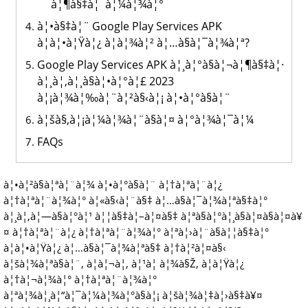
à¦¶à§‡à¦¯à¦¼à¦¾à¦°
à¦•à§‡à¦¨ Google Play Services APK
à¦à¦•à¦Ÿà¦¿ à¦­à¦¾à¦² à¦…à§à¦¯à¦¾à¦ª?
Google Play Services APK à¦¸à¦°à§à¦¬à¦¶à§‡à¦·
à¦¸à¦‚à¦¸à§à¦•à¦°à¦£ 2023
à¦¡à¦¾à¦‰à¦¨à¦²à§‹à¦¡ à¦•à¦°à§à¦¨
à¦šà§‚à¦¡à¦¼à¦¾à¦¨à§à¦¤ à¦°à¦¾à¦¯à¦¼
FAQs
à¦•à¦²à§à¦ªà¦¨à¦¾ à¦•à¦°à§à¦¨ à¦†à¦ªà¦¨à¦¿
à¦†à¦ªà¦¨à¦¾à¦° à¦«à§‹à¦¨à§‡ à¦…à§à¦¯à¦¾à¦ªà§‡à¦°
à¦¸à¦‚à¦—à§à¦°à¦¹ à¦¦à§‡à¦–à¦¤à§‡ à¦ªà§à¦°à¦¸à§à¦¤à§à¦¤à¥
¤ à¦†à¦ªà¦¨à¦¿ à¦†à¦ªà¦¨à¦¾à¦° à¦ªà¦›à¦¨à§à¦¦à§‡à¦°
à¦à¦•à¦Ÿà¦¿ à¦…à§à¦¯à¦¾à¦ªà§‡ à¦†à¦²à¦¤à§‹
à¦šà¦¾à¦ªà§à¦¨, à¦à¦¬à¦‚ à¦¹à¦ à¦¾à§Ž, à¦à¦Ÿà¦¿
à¦†à¦¬à¦¾à¦° à¦†à¦ªà¦¨à¦¾à¦°
à¦ªà¦¾à¦¸à¦“à¦¯à¦¼à¦¾à¦°à§à¦¡ à¦šà¦¾à¦‡à¦›à§‡à¥¤