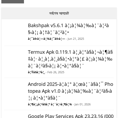
সর্বশেষ আপডেট
Bakshpak v5.6.1 à¦¡à¦¾à¦‰à¦¨à¦²à
§‹à¦¡ à¦†à¦¨à¦²à¦•
à¦¯à§‹à¦—à¦¾à¦¯à§‹à¦—
- Jun 21, 2025
Termux Apk 0.119.1 à¦¸à¦°à§à¦¬à¦¶à§
‡à¦· à¦¸à¦‚à¦¸à§à¦•à¦°à¦£ à¦¡à¦¾à¦‰
à¦¨à¦²à§‹à¦¡ à¦•à¦°à§à¦¨
à¦Ÿà§à¦²à¦¸
- Feb 26, 2025
Android 2025-à¦à¦° à¦œà¦¨à§à¦¯ Pho
topea Apk v1.0 à¦¡à¦¾à¦‰à¦¨à¦²à§‹à
¦¡ à¦•à¦°à§à¦¨
à¦¶à¦¿à¦²à§à¦ª à¦¨à¦•à¦¶à¦¾
- Jan 01, 2026
Google Play Services Apk 23.23.16 (000