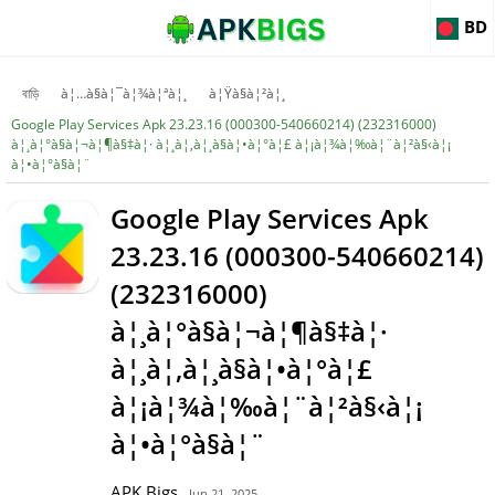
BD
বাড়ি
à¦…à§à¦¯à¦¾à¦ªà¦¸
à¦Ÿà§à¦²à¦¸
Google Play Services Apk 23.23.16 (000300-540660214) (232316000)
à¦¸à¦°à§à¦¬à¦¶à§‡à¦· à¦¸à¦‚à¦¸à§à¦•à¦°à¦£ à¦¡à¦¾à¦‰à¦¨à¦²à§‹à¦¡
à¦•à¦°à§à¦¨
Google Play Services Apk
23.23.16 (000300-540660214)
(232316000)
à¦¸à¦°à§à¦¬à¦¶à§‡à¦·
à¦¸à¦‚à¦¸à§à¦•à¦°à¦£
à¦¡à¦¾à¦‰à¦¨à¦²à§‹à¦¡
à¦•à¦°à§à¦¨
APK Bigs
- Jun 21, 2025