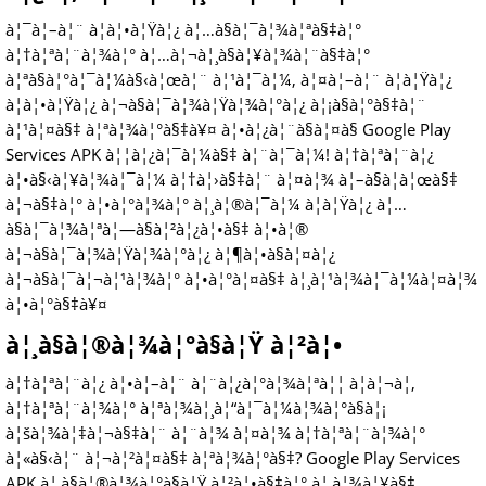
à¦¯à¦–à¦¨ à¦à¦•à¦Ÿà¦¿ à¦…à§à¦¯à¦¾à¦ªà§‡à¦°
à¦†à¦ªà¦¨à¦¾à¦° à¦…à¦¬à¦¸à§à¦¥à¦¾à¦¨à§‡à¦°
à¦ªà§à¦°à¦¯à¦¼à§‹à¦œà¦¨ à¦¹à¦¯à¦¼, à¦¤à¦–à¦¨ à¦à¦Ÿà¦¿
à¦à¦•à¦Ÿà¦¿ à¦¬à§à¦¯à¦¾à¦Ÿà¦¾à¦°à¦¿ à¦¡à§à¦°à§‡à¦¨
à¦¹à¦¤à§‡ à¦ªà¦¾à¦°à§‡à¥¤ à¦•à¦¿à¦¨à§à¦¤à§ Google Play
Services APK à¦¦à¦¿à¦¯à¦¼à§‡ à¦¨à¦¯à¦¼! à¦†à¦ªà¦¨à¦¿
à¦•à§‹à¦¥à¦¾à¦¯à¦¼ à¦†à¦›à§‡à¦¨ à¦¤à¦¾ à¦–à§à¦à¦œà§‡
à¦¬à§‡à¦° à¦•à¦°à¦¾à¦° à¦¸à¦®à¦¯à¦¼ à¦à¦Ÿà¦¿ à¦…
à§à¦¯à¦¾à¦ªà¦—à§à¦²à¦¿à¦•à§‡ à¦•à¦®
à¦¬à§à¦¯à¦¾à¦Ÿà¦¾à¦°à¦¿ à¦¶à¦•à§à¦¤à¦¿
à¦¬à§à¦¯à¦¬à¦¹à¦¾à¦° à¦•à¦°à¦¤à§‡ à¦¸à¦¹à¦¾à¦¯à¦¼à¦¤à¦¾
à¦•à¦°à§‡à¥¤
à¦¸à§à¦®à¦¾à¦°à§à¦Ÿ à¦²à¦•
à¦†à¦ªà¦¨à¦¿ à¦•à¦–à¦¨ à¦¨à¦¿à¦°à¦¾à¦ªà¦¦ à¦à¦¬à¦‚
à¦†à¦ªà¦¨à¦¾à¦° à¦ªà¦¾à¦¸à¦“à¦¯à¦¼à¦¾à¦°à§à¦¡
à¦šà¦¾à¦‡à¦¬à§‡à¦¨ à¦¨à¦¾ à¦¤à¦¾ à¦†à¦ªà¦¨à¦¾à¦°
à¦«à§‹à¦¨ à¦¬à¦²à¦¤à§‡ à¦ªà¦¾à¦°à§‡? Google Play Services
APK à¦¸à§à¦®à¦¾à¦°à§à¦Ÿ à¦²à¦•à§‡à¦° à¦¸à¦¾à¦¥à§‡