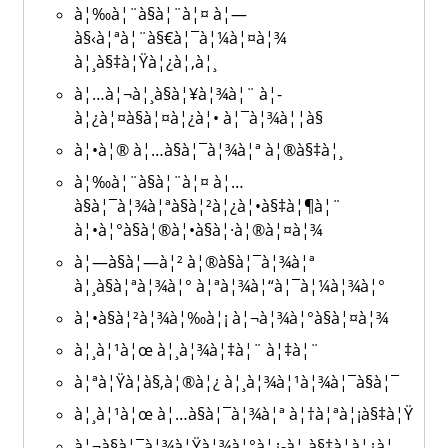
à¦‰à¦¨à§à¦¨à¦¤ à¦—
à§‹à¦ªà¦¨à§€à¦¯à¦¼à¦¤à¦¾
à¦¸à§‡à¦Ÿà¦¿à¦‚à¦¸
à¦…à¦¬à¦¸à§à¦¥à¦¾à¦¨ à¦­
à¦¿à¦¤à§à¦¤à¦¿à¦• à¦¯à¦¾à¦¦à§
à¦•à¦® à¦…à§à¦¯à¦¾à¦ª à¦®à§‡à¦¸
à¦‰à¦¨à§à¦¨à¦¤ à¦…
à§à¦¯à¦¾à¦ªà§à¦²à¦¿à¦•à§‡à¦¶à¦¨
à¦•à¦°à§à¦®à¦•à§à¦·à¦®à¦¤à¦¾
à¦—à§à¦—à¦² à¦®à§à¦¯à¦¾à¦ª
à¦¸à§à¦ªà¦¾à¦° à¦ªà¦¾à¦“à¦¯à¦¼à¦¾à¦°
à¦•à§à¦²à¦¾à¦‰à¦¡ à¦¬à¦¾à¦°à§à¦¤à¦¾
à¦¸à¦¹à¦œ à¦¸à¦¾à¦‡à¦¨ à¦‡à¦¨
à¦ªà¦Ÿà¦­à§‚à¦®à¦¿ à¦¸à¦¾à¦¹à¦¾à¦¯à§à¦¯
à¦¸à¦¹à¦œ à¦…à§à¦¯à¦¾à¦ª à¦†à¦ªà¦¡à§‡à¦Ÿ
à¦¬à§à¦¯à¦¾à¦Ÿà¦¾à¦°à¦¿-à¦¸à§‡à¦­à¦¿à¦‚