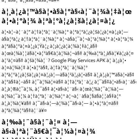
à¦¸à¦¿à¦™à§à¦•à§à¦°à§‹à¦¨à¦¾à¦‡à¦œ
à¦•à¦°à¦¾ à¦ªà¦°à¦¿à¦šà¦¿à¦¤à¦¿
à¦•à¦–à¦¨à¦“ à¦†à¦ªà¦¨à¦¾à¦° à¦ªà¦°à¦¿à¦šà¦¿à¦¤à¦¿à¦—
à§à¦²à¦¿ à¦†à¦ªà¦¨à¦¾à¦° à¦¬à§à¦¯à¦¬à¦¹à¦¾à¦° à¦•à¦°à¦¾
à¦ªà§à¦°à¦¤à¦¿à¦Ÿà¦¿ à¦¡à¦¿à¦­à¦¾à¦‡à¦¸à§‡
à¦œà¦¾à¦¦à§à¦•à¦°à§€à¦­à¦¾à¦¬à§‡ à¦‰à¦ªà¦¸à§à¦¥à¦¿à¦¤
à¦¹à¦¤à§‡ à¦šà¦¾à¦¨? Google Play Services APK à¦ à¦¿à¦•
à¦¤à¦¾à¦‡ à¦•à¦°à§‡, à¦†à¦ªà¦¨à¦¾à¦°
à¦ªà¦°à¦¿à¦šà¦¿à¦¤à¦¿à¦—à§à¦²à¦¿à¦•à§‡ à¦¸à¦¿à¦™à§à¦•à§‡
à¦°à§‡à¦–à§‡ à¦¯à¦¾à¦¤à§‡ à¦†à¦ªà¦¨à¦¿ à¦¯à§‡à¦•à§‹à¦¨à§‹
à¦¸à¦®à¦¯à¦¼, à¦¯à§‡ à¦•à§‹à¦¨à§‹ à¦œà¦¾à¦¯à¦¼à¦—
à¦¾à¦¯à¦¼ à¦†à¦ªà¦¨à¦¾à¦° à¦¬à¦¨à§à¦§à§à¦¦à§‡à¦°
à¦¸à¦¾à¦¥à§‡ à¦¯à§‹à¦—à¦¾à¦¯à§‹à¦— à¦•à¦°à¦¤à§‡
à¦ªà¦¾à¦°à§‡à¦¨à¥¤
à¦‰à¦¨à§à¦¨à¦¤ à¦—
à§‹à¦ªà¦¨à§€à¦¯à¦¼à¦¤à¦¾