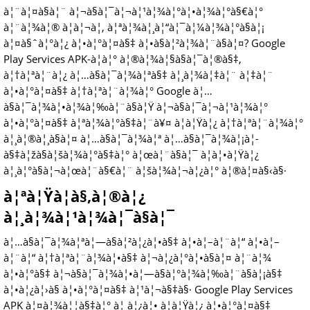
à¦¨à¦¤à§à¦¨ à¦¬à§à¦¯à¦¬à¦¹à¦¾à¦°à¦•à¦¾à¦°à§€à¦°
à¦¨à¦¾à¦® à¦à¦¬à¦‚ à¦ªà¦¾à¦¸à¦“à¦¯à¦¼à¦¾à¦°à§à¦¡
à¦¤à§ˆà¦°à¦¿ à¦•à¦°à¦¤à§‡ à¦•à§à¦²à¦¾à¦¨à§à¦¤? Google
Play Services APK-à¦à¦° à¦®à¦¾à¦§à§à¦¯à¦®à§‡,
à¦†à¦ªà¦¨à¦¿ à¦…à§à¦¯à¦¾à¦ªà§‡ à¦¸à¦¾à¦‡à¦¨ à¦‡à¦¨
à¦•à¦°à¦¤à§‡ à¦†à¦ªà¦¨à¦¾à¦° Google à¦…
à§à¦¯à¦¾à¦•à¦¾à¦‰à¦¨à§à¦Ÿ à¦¬à§à¦¯à¦¬à¦¹à¦¾à¦°
à¦•à¦°à¦¤à§‡ à¦ªà¦¾à¦°à§‡à¦¨à¥¤ à¦à¦Ÿà¦¿ à¦†à¦ªà¦¨à¦¾à¦°
à¦¸à¦®à¦¸à§à¦¤ à¦…à§à¦¯à¦¾à¦ª à¦…à§à¦¯à¦¾à¦¡à¦­
à§‡à¦žà§à¦šà¦¾à¦°à§‡à¦° à¦œà¦¨à§à¦¯ à¦à¦•à¦Ÿà¦¿
à¦¸à¦°à§à¦¬à¦œà¦¨à§€à¦¨ à¦šà¦¾à¦¬à¦¿à¦° à¦®à¦¤à§‹à§·
à¦ªà¦Ÿà¦­à§‚à¦®à¦¿
à¦¸à¦¾à¦¹à¦¾à¦¯à§à¦¯
à¦…à§à¦¯à¦¾à¦ªà¦—à§à¦²à¦¿à¦•à§‡ à¦•à¦–à¦¨à¦“ à¦•à¦–
à¦¨à¦“ à¦†à¦ªà¦¨à¦¾à¦•à§‡ à¦¬à¦¿à¦°à¦•à§à¦¤ à¦¨à¦¾
à¦•à¦°à§‡ à¦¬à§à¦¯à¦¾à¦•à¦—à§à¦°à¦¾à¦‰à¦¨à§à¦¡à§‡
à¦•à¦¿à¦›à§ à¦•à¦°à¦¤à§‡ à¦¹à¦¬à§‡à§· Google Play Services
APK à¦¤à¦¾à¦¦à§‡à¦° à¦ à¦¿à¦• à¦à¦Ÿà¦¿ à¦•à¦°à¦¤à§‡