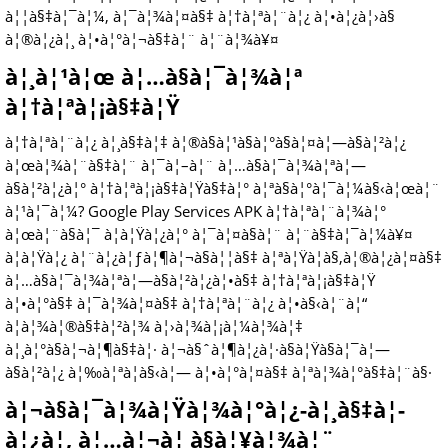
à¦¦à§‡à¦¯à¦¼, à¦¯à¦¾à¦¤à§‡ à¦†à¦ªà¦¨à¦¿ à¦•à¦¿à¦›à§
à¦®à¦¿à¦¸ à¦•à¦°à¦¬à§‡à¦¨ à¦¨à¦¾à¥¤
à¦¸à¦¹à¦œ à¦…à§à¦¯à¦¾à¦ª
à¦†à¦ªà¦¡à§‡à¦Ÿ
à¦†à¦ªà¦¨à¦¿ à¦¸à§‡à¦‡ à¦®à§à¦¹à§à¦°à§à¦¤à¦—à§à¦²à¦¿
à¦œà¦¾à¦¨à§‡à¦¨ à¦¯à¦–à¦¨ à¦…à§à¦¯à¦¾à¦ªà¦—
à§à¦²à¦¿à¦° à¦†à¦ªà¦¡à§‡à¦Ÿà§‡à¦° à¦ªà§à¦°à¦¯à¦¼à§‹à¦œà¦¨
à¦¹à¦¯à¦¼? Google Play Services APK à¦†à¦ªà¦¨à¦¾à¦°
à¦œà¦¨à§à¦¯ à¦à¦Ÿà¦¿à¦° à¦¯à¦¤à§à¦¨ à¦¨à§‡à¦¯à¦¼à¥¤
à¦à¦Ÿà¦¿ à¦¨à¦¿à¦ƒà¦¶à¦¬à§à¦¦à§‡ à¦ªà¦Ÿà¦­à§‚à¦®à¦¿à¦¤à§‡
à¦…à§à¦¯à¦¾à¦ªà¦—à§à¦²à¦¿à¦•à§‡ à¦†à¦ªà¦¡à§‡à¦Ÿ
à¦•à¦°à§‡ à¦¯à¦¾à¦¤à§‡ à¦†à¦ªà¦¨à¦¿ à¦•à§‹à¦¨à¦“
à¦à¦¾à¦®à§‡à¦²à¦¾ à¦›à¦¾à¦¡à¦¼à¦¾à¦‡
à¦¸à¦°à§à¦¬à¦¶à§‡à¦· à¦¬à§ˆà¦¶à¦¿à¦·à§à¦Ÿà§à¦¯à¦—
à§à¦²à¦¿ à¦‰à¦ªà¦­à§‹à¦— à¦•à¦°à¦¤à§‡ à¦ªà¦¾à¦°à§‡à¦¨à§·
à¦¬à§à¦¯à¦¾à¦Ÿà¦¾à¦°à¦¿-à¦¸à§‡à¦­
à¦¿à¦‚ à¦…à¦¬à¦¸à§à¦¥à¦¾à¦¨