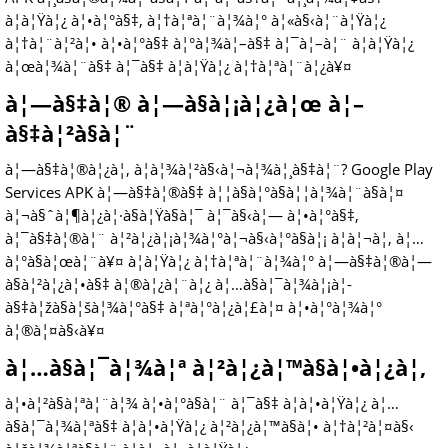
à¦à¦Ÿà¦¿ à¦•à¦°à§‡, à¦†à¦ªà¦¨à¦¾à¦° à¦«à§‹à¦¨à¦Ÿà¦¿
à¦†à¦¨à¦²à¦• à¦•à¦°à§‡ à¦°à¦¾à¦–à§‡ à¦¯à¦–à¦¨ à¦à¦Ÿà¦¿
à¦œà¦¾à¦¨à§‡ à¦¯à§‡ à¦à¦Ÿà¦¿ à¦†à¦ªà¦¨à¦¿à¥¤
à¦—à§‡à¦® à¦—à§à¦¡à¦¿à¦œ à¦–
à§‡à¦²à§à¦¨
à¦—à§‡à¦®à¦¿à¦‚ à¦­à¦¾à¦²à§‹à¦¬à¦¾à¦¸à§‡à¦¨? Google Play
Services APK à¦—à§‡à¦®à§‡ à¦¦à§à¦°à§à¦¦à¦¾à¦¨à§à¦¤
à¦¬à§ˆà¦¶à¦¿à¦·à§à¦Ÿà§à¦¯ à¦¯à§‹à¦— à¦•à¦°à§‡,
à¦¯à§‡à¦®à¦¨ à¦²à¦¿à¦¡à¦¾à¦°à¦¬à§‹à¦°à§à¦¡ à¦à¦¬à¦‚ à¦…
à¦°à§à¦œà¦¨à¥¤ à¦à¦Ÿà¦¿ à¦†à¦ªà¦¨à¦¾à¦° à¦—à§‡à¦®à¦—
à§à¦²à¦¿à¦•à§‡ à¦®à¦¿à¦¨à¦¿ à¦…à§à¦¯à¦¾à¦¡à¦­
à§‡à¦žà§à¦šà¦¾à¦°à§‡ à¦ªà¦°à¦¿à¦£à¦¤ à¦•à¦°à¦¾à¦°
à¦®à¦¤à§‹à¥¤
à¦…à§à¦¯à¦¾à¦ª à¦²à¦¿à¦™à§à¦•à¦¿à¦‚
à¦•à¦²à§à¦ªà¦¨à¦¾ à¦•à¦°à§à¦¨ à¦¯à§‡ à¦à¦•à¦Ÿà¦¿ à¦…
à§à¦¯à¦¾à¦ªà§‡ à¦à¦•à¦Ÿà¦¿ à¦²à¦¿à¦™à§à¦• à¦†à¦²à¦¤à§‹