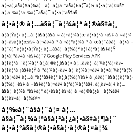
à¦¬à¦¸à§à¦¥à¦¾à¦¨ à¦¨à¦¿à¦°à§à¦£à¦¯à¦¼ à¦•à¦°à¦¤à§‡
à¦¸à¦¾à¦¹à¦¾à¦¯à§à¦¯ à¦•à¦°à§‡à§·
à¦•à¦® à¦…à§à¦¯à¦¾à¦ª à¦®à§‡à¦¸
à¦à¦Ÿà¦¿ à¦…à¦¦à§à¦­à§à¦¤ à¦•à¦¾à¦œ à¦•à¦°à¦›à§‡ à¦¤à¦¾
à¦–à§à¦à¦œà§‡ à¦¬à§‡à¦° à¦•à¦°à¦¾à¦° à¦œà¦¨à§à¦¯ à¦•à¦–
à¦¨à¦“ à¦à¦•à¦Ÿà¦¿ à¦…à§à¦¯à¦¾à¦ª à¦†à¦ªà¦¡à§‡à¦Ÿ
à¦•à¦°à§‡à¦›à§‡à¦¨? Google Play Services APK
à¦†à¦ªà¦¨à¦¾à¦° à¦¸à¦®à¦¸à§à¦¤ à¦…à§à¦¯à¦¾à¦ªà¦•à§‡
à¦†à¦ªà¦¡à§‡à¦Ÿ à¦°à¦¾à¦–à§‡ à¦¯à¦¾à¦¤à§‡ à¦¤à¦¾à¦°à¦¾
à¦à¦•à§‡ à¦…à¦ªà¦°à§‡à¦° à¦¸à¦¾à¦¥à§‡ à¦¸à§à¦¨à§à¦¦à¦°à¦­
à¦¾à¦¬à§‡ à¦–à§‡à¦²à¦¤à§‡ à¦ªà¦¾à¦°à§‡, à¦¸à§‡à¦‡ à¦…
à§à¦¯à¦¾à¦ªà§‡à¦° à¦•à§à¦·à§‹à¦­ à¦•à¦®à¦¿à¦¯à¦¼à§‡
à¦¦à§‡à¦¯à¦¼à¥¤
à¦‰à¦¨à§à¦¨à¦¤ à¦…
à§à¦¯à¦¾à¦ªà§à¦²à¦¿à¦•à§‡à¦¶à¦¨
à¦•à¦°à§à¦®à¦•à§à¦·à¦®à¦¤à¦¾