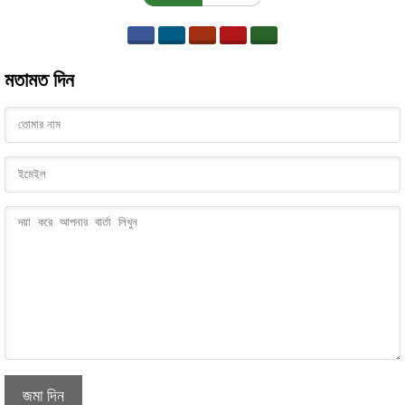
মতামত দিন
জমা দিন