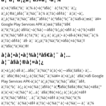
à¦•à¦²à§à¦ªà¦¨à¦¾ à¦•à¦°à§à¦¨ à¦†à¦ªà¦¨à¦¿
à¦¸à¦®à¦¸à§à¦¯à¦¾à¦¯à¦¼ à¦†à¦›à§‡à¦¨ à¦à¦¬à¦‚
à¦¸à¦¾à¦¹à¦¾à¦¯à§à¦¯à§‡à¦° à¦ªà§à¦°à¦¯à¦¼à§‹à¦œà¦¨à¥¤
Google Play Services APK à¦œà¦°à§à¦°à§€
à¦ªà¦°à¦¿à¦·à§‡à¦¬à¦¾à¦—à§à¦²à¦¿à¦•à§‡ à¦¬à¦²à¦¤à§‡
à¦ªà¦¾à¦°à§‡ à¦†à¦ªà¦¨à¦¿ à¦ à¦¿à¦• à¦•à§‹à¦¥à¦¾à¦¯à¦¼
à¦†à¦›à§‡à¦¨à§· à¦¨à¦¿à¦°à¦¾à¦ªà¦¤à§à¦¤à¦¾à¦‡
à¦ªà§à¦°à¦¥à¦®!
à¦à¦•à¦•à¦¾à¦²à§€à¦¨ à¦…
à¦¨à§à¦®à¦¤à¦¿
à¦•à¦¿à¦›à§ à¦…à§à¦¯à¦¾à¦ª à¦à¦•à¦—à§à¦šà§à¦› à¦…
à¦¨à§à¦®à¦¤à¦¿ à¦šà¦¾à¦¯à¦¼à¥¤ à¦•à¦¿à¦¨à§à¦¤à§ Google
Play Services APK-à¦à¦° à¦¸à¦¾à¦¹à¦¾à¦¯à§à¦¯à§‡,
à¦†à¦ªà¦¨à¦¿ à¦¤à¦¾à¦¦à§‡à¦° à¦¶à§à¦§à§à¦®à¦¾à¦¤à§à¦°
à¦à¦•à¦¬à¦¾à¦° à¦…à¦¨à§à¦®à¦¤à¦¿ à¦¦à¦¿à¦¤à§‡
à¦ªà¦¾à¦°à§‡à¦¨, à¦¯à¦¾à¦¤à§‡ à¦¤à¦¾à¦°à¦¾
à¦†à¦ªà¦¨à¦¾à¦•à§‡ à¦†à¦¬à¦¾à¦° à¦¬à¦¾à¦— à¦¨à¦¾