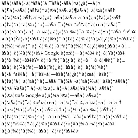
à§à¦šà§à¦› à¦ªà§à¦°à¦¯à§à¦•à§à¦¤à¦¿à¦—à¦¤
à¦¶à¦¬à§à¦¦à§‡à¦° à¦®à¦¤à§‹ à¦¶à§‹à¦¨à¦¾à¦¤à§‡
à¦ªà¦¾à¦°à§‡, à¦•à¦¿à¦¨à§à¦¤à§ à¦à¦Ÿà¦¿ à¦†à¦¸à¦²à§‡
à¦†à¦ªà¦¨à¦¾à¦° à¦…à§à¦¯à¦¾à¦ªà§‡à¦° à¦œà¦¨à§à¦¯
à¦à¦•à¦Ÿà¦¿ à¦…à¦¤à¦¿ à¦¸à¦¹à¦¾à¦¯à¦¼à¦• à¦¬à¦¨à§à¦§à§à¥
¤ à¦à¦Ÿà¦¿à¦•à§‡ à¦à¦®à¦¨ à¦†à¦ à¦¾ à¦¹à¦¿à¦¸à¦¾à¦¬à§‡ à¦­
à¦¾à¦¬à§à¦¨ à¦¯à¦¾ à¦†à¦ªà¦¨à¦¾à¦° à¦¸à¦®à¦¸à§à¦¤ à¦…
à§à¦¯à¦¾à¦ªà¦•à§‡ Google à¦œà¦—à¦¤à§‡ à¦†à¦Ÿà¦•à§‡
à¦°à¦¾à¦–à§‡à¥¤ à¦†à¦ªà¦¨à¦¿ à¦¯à¦–à¦¨ à¦à¦®à¦¨ à¦…
à§à¦¯à¦¾à¦ªà¦—à§à¦²à¦¿ à¦¬à§à¦¯à¦¬à¦¹à¦¾à¦°
à¦•à¦°à§‡à¦¨ à¦¯à§‡à¦—à§à¦²à¦¿à¦° à¦œà¦¨à§à¦¯
à¦†à¦ªà¦¨à¦¾à¦° à¦…à§à¦¯à¦¾à¦•à¦¾à¦‰à¦¨à§à¦Ÿà§‡à¦°
à¦¤à¦¥à§à¦¯ à¦¬à¦¾ à¦…à¦¬à¦¸à§à¦¥à¦¾à¦¨à§‡à¦°
à¦®à¦¤à§‹ Google à¦¸à¦¾à¦®à¦—à§à¦°à§€à¦°
à¦ªà§à¦°à¦¯à¦¼à§‹à¦œà¦¨ à¦¹à¦¯à¦¼, à¦¤à¦–à¦¨ à¦à¦‡
à¦œà¦¾à¦¦à§à¦•à¦°à§€ à¦†à¦ à¦¾ à¦¤à¦¾à¦¦à§‡à¦°
à¦†à¦ªà¦¨à¦¾à¦° à¦…à¦œà¦¾à¦¨à§à¦¤à§‡à¦‡ à¦à¦•à§‡ à¦…
à¦ªà¦°à§‡à¦° à¦¸à¦¾à¦¥à§‡ à¦•à¦¥à¦¾ à¦¬à¦²à¦¤à§‡
à¦¸à¦¾à¦¹à¦¾à¦¯à§à¦¯ à¦•à¦°à§‡à§·