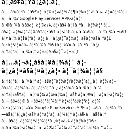
à¦¸à§‡à¦Ÿà¦¿à¦‚à¦¸
à¦—à§‹à¦ªà¦¨à§€à¦¯à¦¼à¦¤à¦¾ à¦¶à¦¾à¦¨à§à¦¤, à¦¤à¦¾à¦‡
à¦¨à¦¾? Google Play Services APK-à¦à¦°
à¦®à¦¾à¦§à§à¦¯à¦®à§‡, à¦•à§‡ à¦†à¦ªà¦¨à¦¾à¦° à¦…
à§à¦¯à¦¾à¦ª à¦¥à§‡à¦•à§‡ à¦•à§€ à¦¤à¦¥à§à¦¯ à¦ªà¦¾à¦¬à§‡
à¦¤à¦¾ à¦†à¦ªà¦¨à¦¿ à¦¨à¦¿à¦¯à¦¼à¦¨à§à¦¤à§à¦°à¦£
à¦•à¦°à¦¤à§‡ à¦ªà¦¾à¦°à§‡à¦¨à¥¤ à¦†à¦ªà¦¨à¦¿
à¦†à¦ªà¦¨à¦¾à¦° à¦¤à¦¥à§à¦¯ à¦¬à¦¸!
à¦…à¦¬à¦¸à§à¦¥à¦¾à¦¨ à¦­
à¦¿à¦¤à§à¦¤à¦¿à¦• à¦¯à¦¾à¦¦à§
à¦†à¦ªà¦¨à¦¾à¦° à¦¬à§à¦¯à¦¾à¦Ÿà¦¾à¦°à¦¿ à¦¨à¦¾ à¦–
à§‡à¦¯à¦¼à§‡ à¦†à¦ªà¦¨à¦¿ à¦•à§‹à¦¥à¦¾à¦¯à¦¼
à¦†à¦›à§‡à¦¨ à¦¤à¦¾ à¦œà¦¾à¦¨à§‡ à¦à¦®à¦¨ à¦à¦•à¦Ÿà¦¿
à¦—à§‡à¦® à¦–à§‡à¦²à¦¾à¦° à¦•à¦²à§à¦ªà¦¨à¦¾
à¦•à¦°à§à¦¨à¥¤ Google Play Services APK à¦…à§à¦¯à¦¾à¦ªà¦
—à§à¦²à¦¿à¦•à§‡ à¦†à¦ªà¦¨à¦¾à¦° à¦«à§‹à¦¨à§‡à¦°
à¦¬à§à¦¯à¦¾à¦Ÿà¦¾à¦°à¦¿à¦¤à§‡ à¦­à¦¾à¦²à§‹
à¦¥à¦¾à¦•à¦¾à¦° à¦¸à¦®à¦¯à¦¼ à¦†à¦ªà¦¨à¦¾à¦° à¦…