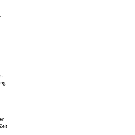
.
n
n-
ung
ben
Zeit