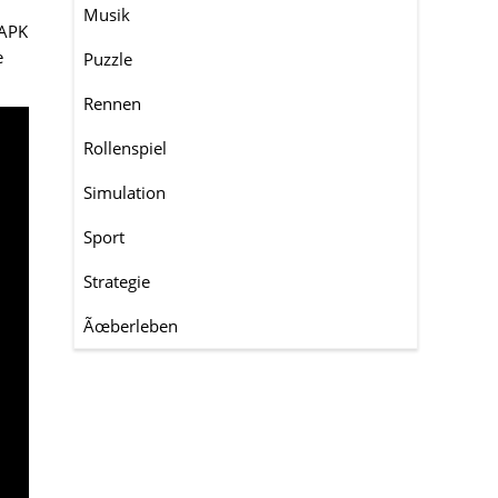
d
Musik
 APK
e
Puzzle
Rennen
Rollenspiel
Simulation
Sport
Strategie
Ãœberleben