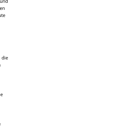
 und
nen
ute
 die
n
ie
e