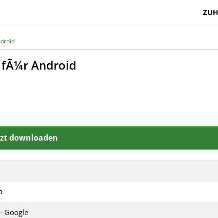
ZUH
droid
 fÃ¼r Android
tzt downloaden
p
 - Google