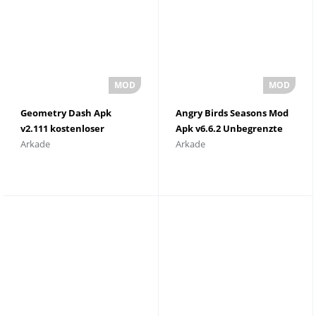
Geometry Dash Apk
Angry Birds Seasons Mod
v2.111 kostenloser
Apk v6.6.2 Unbegrenzte
Arkade
Arkade
Download
Edelsteine und MÃ¼nzen