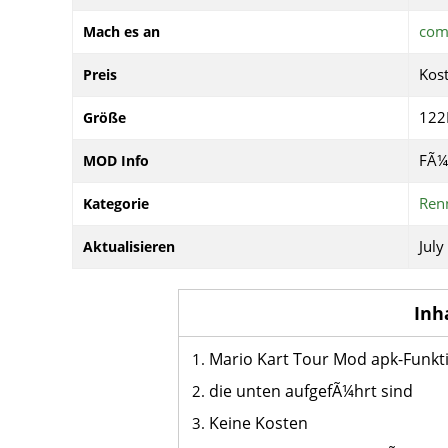
com
Mach es an
Kos
Preis
12
Größe
FÃ¼
MOD Info
Ren
Kategorie
July
Aktualisieren
Inh
Mario Kart Tour Mod apk-Funkt
die unten aufgefÃ¼hrt sind
Keine Kosten