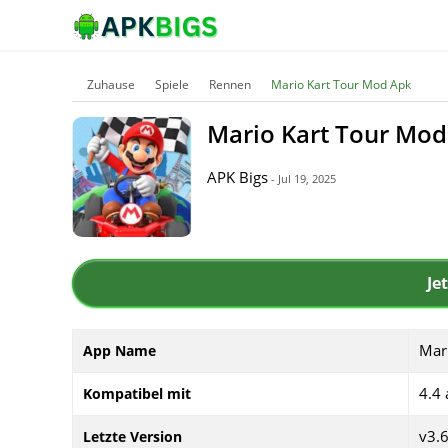
Zuhause
Spiele
Rennen
Mario Kart Tour Mod Apk
Mario Kart Tour Mod
APK Bigs
- Jul 19, 2025
Je
Mar
App Name
4.4
Kompatibel mit
v3.6
Letzte Version