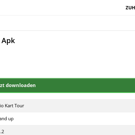
ZUH
 Apk
tzt downloaden
io Kart Tour
 and up
.2