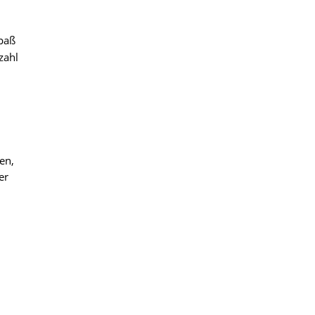
Spaß
zahl
en,
er