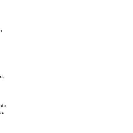
en
d,
Auto
 zu