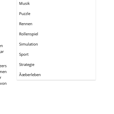
Musik
Puzzle
Rennen
Rollenspiel
Simulation
en
gar
Sport
Strategie
zers
amen
Ãœberleben
r
 von