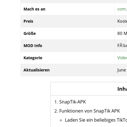
com.
Mach es an
Kost
Preis
80 
Größe
FÃ¼r
MOD Info
Vide
Kategorie
June
Aktualisieren
Inh
SnapTik-APK
Funktionen von SnapTik APK
Laden Sie ein beliebiges Tik