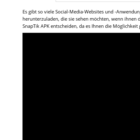
Es gibt so viele Social-Media-Websites und -Anwendung
herunterzuladen, die sie sehen möchten, wenn ihnen d
SnapTik APK entscheiden, da es Ihnen die Möglichkeit 