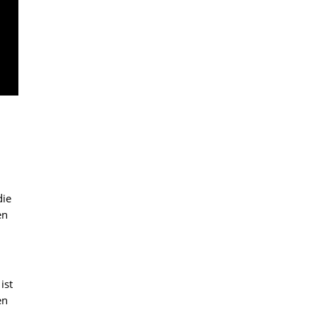
die
en
ist
en