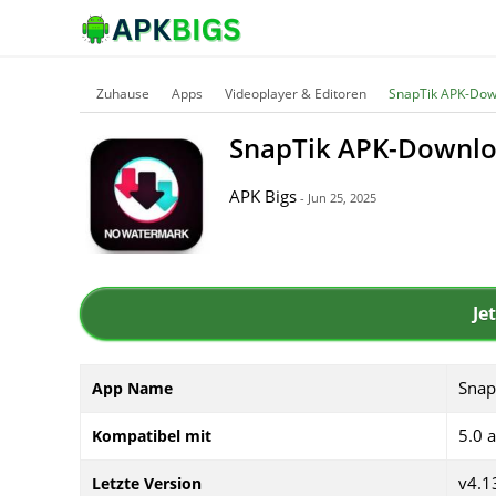
Zuhause
Apps
Videoplayer & Editoren
SnapTik APK-Down
SnapTik APK-Downloa
APK Bigs
- Jun 25, 2025
Je
Snap
App Name
5.0 
Kompatibel mit
v4.1
Letzte Version