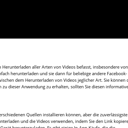
m Herunterladen aller Arten von Videos befasst, insbesondere von
nfach herunterladen und sie dann für beliebige andere Facebook-
wischen dem Herunterladen von Videos jeglicher Art. Sie können 
 zu dieser Anwendung zu erhalten, sollten Sie diesen informativ
verschiedenen Quellen installieren können, aber die zuverlässigste 
runterladen und die Videos verwenden, indem Sie den Link kopier
rät herunterzuladen. Es gibt einige In-App-Käufe, die die