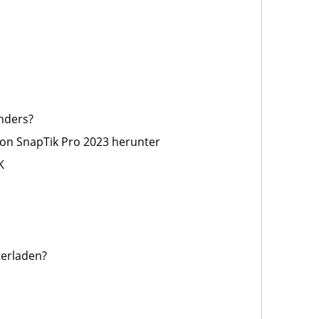
nders?
von SnapTik Pro 2023 herunter
K
erladen?