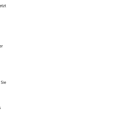
etzt
er
 Sie
s