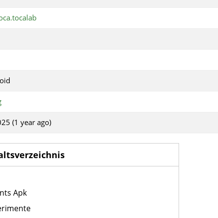
ca.tocalab
oid
g
025 (1 year ago)
altsverzeichnis
nts Apk
erimente