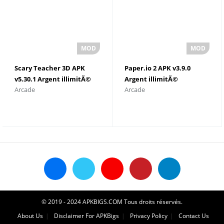
Scary Teacher 3D APK
Paper.io 2 APK v3.9.0
v5.30.1 Argent illimitÃ©
Argent illimitÃ©
Arcade
Arcade
© 2019 - 2024 APKBIGS.COM Tous droits réservés.
About Us
Disclaimer For APKBigs
Privacy Policy
Contact Us