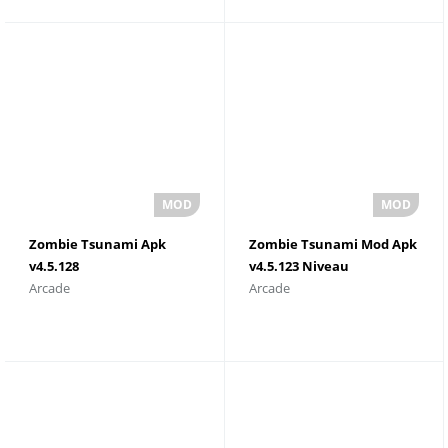
Zombie Tsunami Apk
Zombie Tsunami Mod Apk
v4.5.128
v4.5.123 Niveau
Arcade
Arcade
TÃ©lÃ©chargement
maximum
Gratuit