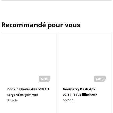
Recommandé pour vous
Cooking Fever APK v18.1.1
Geometry Dash Apk
(argent et gemmes
v2.111 Tout illimitÃ©
Arcade
Arcade
illimitÃ©s)