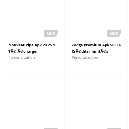
NouveauPipe Apk v0.25.1
Zedge Premium Apk v8.0.4
TÃ©lÃ©charger
CrÃ©dits illimitÃ©s
Personalization
Personalization