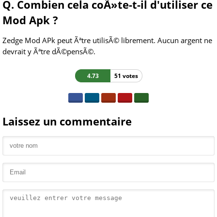
Q. Combien cela coÃ»te-t-il d'utiliser ce
Mod Apk ?
Zedge Mod APk peut Ãªtre utilisÃ© librement. Aucun argent ne
devrait y Ãªtre dÃ©pensÃ©.
4.73
51 votes
Laissez un commentaire