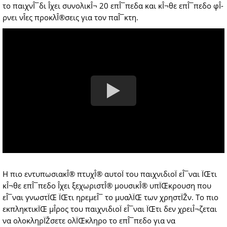
το παιχνÎ¯δι Î­χει συνολικÎ¬ 20 επÎ¯πεδα και κÎ¬θε επÎ¯πεδο φÎ­
ρνει νÎ­ες προκλÎ®σεις για τον παÎ¯κτη.
Η πιο εντυπωσιακÎ® πτυχÎ® αυτοÏ του παιχνιδιοÏ εÎ¯ναι ÏŒτι
κÎ¬θε επÎ¯πεδο Î­χει ξεχωριστÎ® μουσικÎ® υπÏŒκρουση που
εÎ¯ναι γνωστÏŒ ÏŒτι ηρεμεÎ¯ το μυαλÏŒ των χρηστÏŽν. Το πιο
εκπληκτικÏŒ μÎ­ρος του παιχνιδιοÏ εÎ¯ναι ÏŒτι δεν χρειÎ¬ζεται
να ολοκληρÏŽσετε ολÏŒκληρο το επÎ¯πεδο για να