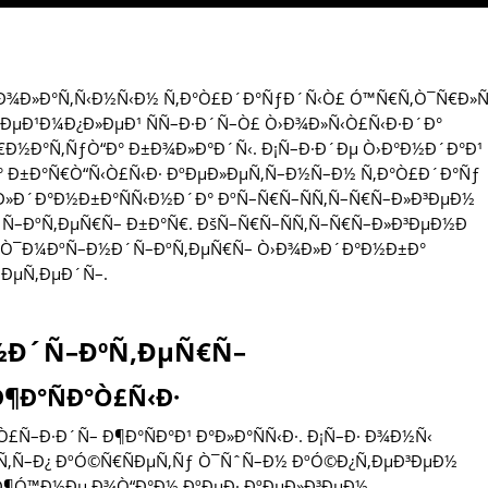
Ð¾Ð»Ð°Ñ‚Ñ‹Ð½Ñ‹Ð½ Ñ‚Ð°Ò£Ð´Ð°ÑƒÐ´Ñ‹Ò£ Ó™Ñ€Ñ‚Ò¯Ñ€Ð»Ñ
³ÐµÐ¹Ð¼Ð¿Ð»ÐµÐ¹ ÑÑ–Ð·Ð´Ñ–Ò£ Ò›Ð¾Ð»Ñ‹Ò£Ñ‹Ð·Ð´Ð°
€Ð½Ð°Ñ‚ÑƒÒ“Ð° Ð±Ð¾Ð»Ð°Ð´Ñ‹. Ð¡Ñ–Ð·Ð´Ðµ Ò›Ð°Ð½Ð´Ð°Ð¹
 Ð±Ð°Ñ€Ò“Ñ‹Ò£Ñ‹Ð· ÐºÐµÐ»ÐµÑ‚Ñ–Ð½Ñ–Ð½ Ñ‚Ð°Ò£Ð´Ð°Ñƒ
¾Ð»Ð´Ð°Ð½Ð±Ð°ÑÑ‹Ð½Ð´Ð° ÐºÑ–Ñ€Ñ–ÑÑ‚Ñ–Ñ€Ñ–Ð»Ð³ÐµÐ½
ÐºÑ‚ÐµÑ€Ñ– Ð±Ð°Ñ€. ÐšÑ–Ñ€Ñ–ÑÑ‚Ñ–Ñ€Ñ–Ð»Ð³ÐµÐ½Ð
Ð¼Ò¯Ð¼ÐºÑ–Ð½Ð´Ñ–ÐºÑ‚ÐµÑ€Ñ– Ò›Ð¾Ð»Ð´Ð°Ð½Ð±Ð°
 ÐµÑ‚ÐµÐ´Ñ–.
½Ð´Ñ–ÐºÑ‚ÐµÑ€Ñ–
¶Ð°ÑÐ°Ò£Ñ‹Ð·
Ñ–Ð·Ð´Ñ– Ð¶Ð°ÑÐ°Ð¹ Ð°Ð»Ð°ÑÑ‹Ð·. Ð¡Ñ–Ð· Ð¾Ð½Ñ‹
‚Ñ–Ð¿ ÐºÓ©Ñ€ÑÐµÑ‚Ñƒ Ò¯ÑˆÑ–Ð½ ÐºÓ©Ð¿Ñ‚ÐµÐ³ÐµÐ½
· Ð¶Ó™Ð½Ðµ Ð¾Ò“Ð°Ð½ ÐºÐµÐ· ÐºÐµÐ»Ð³ÐµÐ½