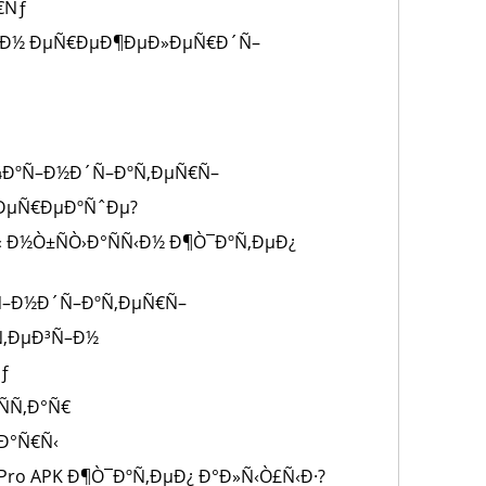
€Ñƒ
µÐ½ ÐµÑ€ÐµÐ¶ÐµÐ»ÐµÑ€Ð´Ñ–
ÐºÑ–Ð½Ð´Ñ–ÐºÑ‚ÐµÑ€Ñ–
 ÐµÑ€ÐµÐºÑˆÐµ?
‹ Ð½Ò±ÑÒ›Ð°ÑÑ‹Ð½ Ð¶Ò¯ÐºÑ‚ÐµÐ¿
ºÑ–Ð½Ð´Ñ–ÐºÑ‚ÐµÑ€Ñ–
Ñ‚ÐµÐ³Ñ–Ð½
ƒ
ÑÑ‚Ð°Ñ€
Ð°Ñ€Ñ‹
Pro APK Ð¶Ò¯ÐºÑ‚ÐµÐ¿ Ð°Ð»Ñ‹Ò£Ñ‹Ð·?