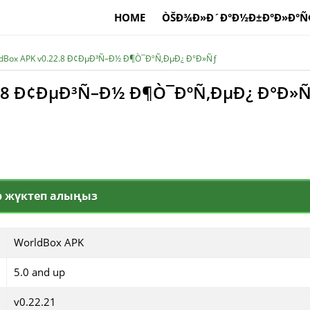
HOME
ÒŠÐ¾Ð»Ð´Ð°Ð½Ð±Ð°Ð»Ð°Ñ
dBox APK v0.22.8 Ð¢ÐµÐ³Ñ–Ð½ Ð¶Ò¯ÐºÑ‚ÐµÐ¿ Ð°Ð»Ñƒ
2.8 Ð¢ÐµÐ³Ñ–Ð½ Ð¶Ò¯ÐºÑ‚ÐµÐ¿ Ð°Ð»
р жүктеп алыңыз
WorldBox APK
5.0 and up
v0.22.21