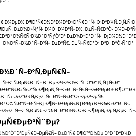
€ Ð¼ÐµÐ½ Ð¶Ð°Ñ€Ð½Ð°Ð¼Ð°Ð»Ð°Ñ€Ð´Ñ‹ Ò›Ð°Ð¼Ñ‚Ð¸Ñ‚Ñ‹
¶ÐµÑ‚ Ð±Ð¾Ð»ÑƒÑ‹ Ð¼Ò¯Ð¼ÐºÑ–Ð½, Ð±Ñ–Ñ€Ð°Ò› Ð¾Ð»Ð°Ñ
Ò£Ð°Ð¹ Ð¾Ñ€Ñ‹Ð½Ð´Ð°ÑƒÒ“Ð° Ð±Ð¾Ð»Ð°Ð´Ñ‹. Ð¡Ð¾Ð½Ð´Ð°Ð
¯Ð¼ÐºÑ–Ð½Ð´Ñ–Ð³Ñ– Ð±Ð°Ñ€, Ð±Ñ–Ñ€Ð°Ò› Ð°Ð· Ð°Ò›ÑˆÐ°
Ð½Ð´Ñ–ÐºÑ‚ÐµÑ€Ñ–
Ñ–ÐºÑ‚ÐµÑ€Ð´Ñ– Ð´Ðµ Ð¾Ð¹Ð½Ð°ÑƒÒ“Ð° Ñ‚ÑƒÑ€Ð°
 Ð±Ð°Ñ€Ð»Ñ‹Ò“Ñ‹ Ð¶ÐµÑ‚Ñ–Ð»Ð´Ñ–Ñ€Ñ–Ð»Ð³ÐµÐ½ Ð¶Ó™Ð
Ð´Ñ‹ Ò›Ð°Ð¼Ñ‚Ð¸Ð´Ñ‹. Ð‘Ñ–Ñ€Ð°Ò› ÐµÐ³ÐµÑ€
°Ð¹ Ó©Ñ‚ÐºÑ–Ð·Ñ–Ð¿ Ð¶Ñ–Ð±ÐµÑ€ÑƒÐ³Ðµ Ð±Ð¾Ð»Ð°Ð´Ñ‹,
½Ð´Ñ–ÐºÑ‚ÐµÑ€ Ð°Ò›ÑˆÐ°Ð½Ñ‹ Ò›Ð°Ð¶ÐµÑ‚ ÐµÑ‚ÐµÐ´Ñ–
 ÐµÑ€ÐµÐºÑˆÐµ?
°Ð½ÐºÒ¯Ð¹ÐµÑ€Ð»ÐµÑ€Ñ– Ð±Ð°Ñ€ Ð¶Ó™Ð½Ðµ Ð°Ð´Ð°Ð¼Ð