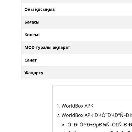
Оны қосыңыз
Бағасы
Көлемі
MOD туралы ақпарат
Санат
Жаңарту
WorldBox APK
WorldBox APK Ð¼Ò¯Ð¼ÐºÑ–Ð
Ó¨Ð· Ó™Ð»ÐµÐ¼Ñ–Ò£Ñ–Ð·Ð´