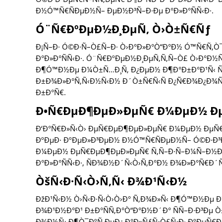
Ð½Ó™Ñ€ÑÐµÐ½Ñ– ÐµÐ½Ð³Ñ–Ð·Ðµ Ð°Ð»Ð°ÑÑ‹Ð·.
Ó¨Ñ€ÐºÐµÐ½Ð¸ÐµÑ‚ Ò›Ò±Ñ€Ñƒ
Ð¡Ñ–Ð· Ó©Ð·Ñ–Ò£Ñ–Ð· Ò›Ð°Ð»Ð°Ò“Ð°Ð½ Ó™Ñ€Ñ‚
Ð°Ð»Ð°ÑÑ‹Ð·. Ó¨Ñ€ÐºÐµÐ½Ð¸ÐµÑ‚Ñ‚Ñ–Ò£ Ò›Ð°Ð½
Ð¶Ó™Ð½Ðµ Ð¼Ò±Ñ…Ð¸Ñ‚ Ð¿ÐµÐ½ Ð¶Ð°Ð±Ð°Ð¹Ñ‹ Ñ‚
Ð±Ð¾Ð»Ð°Ñ‚Ñ‹Ð½Ñ‹Ð½ Ð´Ò±Ñ€Ñ‹Ñ Ð¿Ñ€Ð¾Ð¿Ð¾Ñ
Ð±Ð°Ñ€.
Ð•Ñ€ÐµÐ¶ÐµÐ»ÐµÑ€ Ð¼ÐµÐ½ Ðµ
Ð‘Ð°Ñ€Ð»Ñ‹Ò› ÐµÑ€ÐµÐ¶ÐµÐ»ÐµÑ€ Ð¼ÐµÐ½ ÐµÑ€Ðµ
ÐºÐµÐ· ÐºÐµÐ»Ð³ÐµÐ½ Ð½Ó™Ñ€ÑÐµÐ½Ñ– Ó©Ð·Ð³
Ð¼ÐµÐ½ ÐµÑ€ÐµÐ¶ÐµÐ»ÐµÑ€ Ñ‚Ñ–Ð·Ñ–Ð¼Ñ–Ð½Ðµ
Ð°Ð»Ð°ÑÑ‹Ð·, ÑÐ¾Ð½Ð´Ñ‹Ò›Ñ‚Ð°Ð½ Ð¾Ð»Ð°Ñ€Ð´
ÒšÑ‹Ð·Ñ‹Ò›Ñ‚Ñ‹ Ð¾Ð¹Ñ‹Ð½
ÐžÐ¹Ñ‹Ð½ Ò›Ñ‹Ð·Ñ‹Ò›Ò›Ð° Ñ‚Ð¾Ð»Ñ‹ Ð¶Ó™Ð½Ðµ 
Ð¾Ð¹Ð½Ð°Ð¹ Ð±Ð°ÑÑ‚Ð°Ò“Ð°Ð½Ð´Ð° ÑÑ–Ð·Ð³Ðµ
Ð¾Ð½Ñ‹ Ð¶Ò¯ÐºÑ‚ÐµÐ¿ Ð°Ð»ÑƒÑ‹Ò£Ñ‹Ð· ÐºÐµÑ€Ð