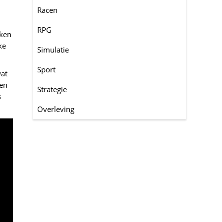
Racen
RPG
iken
ke
Simulatie
Sport
wat
 en
Strategie
s
Overleving