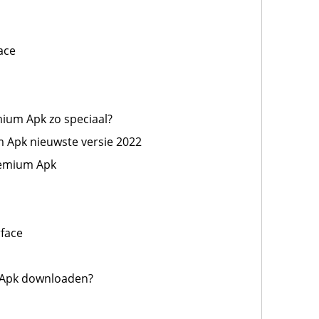
ace
ium Apk zo speciaal?
 Apk nieuwste versie 2022
remium Apk
rface
 Apk downloaden?