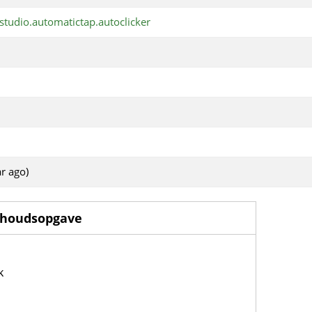
tudio.automatictap.autoclicker
r ago)
nhoudsopgave
k