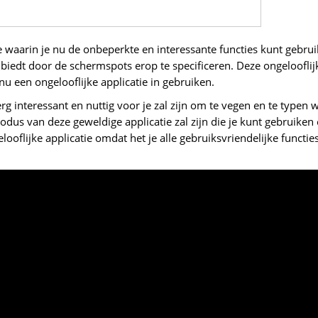
e waarin je nu de onbeperkte en interessante functies kunt gebru
n biedt door de schermspots erop te specificeren. Deze ongelooflij
nu een ongelooflijke applicatie in gebruiken.
 interessant en nuttig voor je zal zijn om te vegen en te typen 
us van deze geweldige applicatie zal zijn die je kunt gebruiken
elooflijke applicatie omdat het je alle gebruiksvriendelijke functie