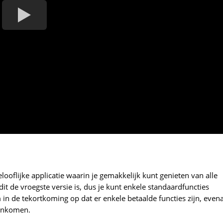
ooflijke applicatie waarin je gemakkelijk kunt genieten van alle
dit de vroegste versie is, dus je kunt enkele standaardfuncties
in de tekortkoming op dat er enkele betaalde functies zijn, evena
genkomen.