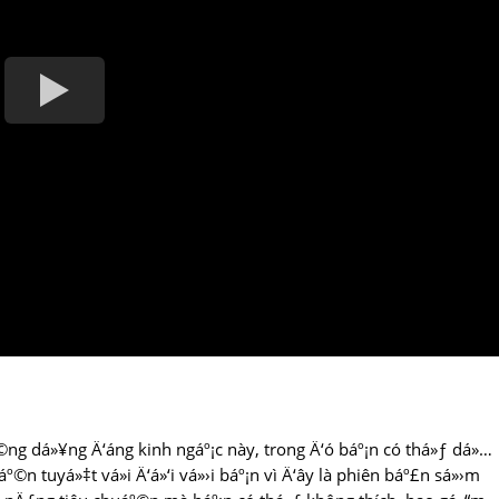
©ng dá»¥ng Ä‘áng kinh ngáº¡c này, trong Ä‘ó báº¡n có thá»ƒ dá»…
º©n tuyá»‡t vá»i Ä‘á»‘i vá»›i báº¡n vì Ä‘ây là phiên báº£n sá»›m