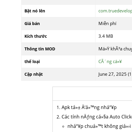
com.truedevelop
Bật nó lên
Miễn phí
Giá bán
3.4 MB
Kích thước
Má»Ÿ khÃ³a chu
Thông tin MOD
CÃ´ng cá»¥
thể loại
June 27, 2025 (1
Cập nhật
Apk tá»± Ä‘á»™ng nháº¥p
Các tính nÄƒng cá»§a Auto Clic
nháº¥p chuá»™t không giá»›i