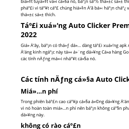
biá»‡t tuyá»‡t vá»i cá»§a nó, báº¡n sáº½ thá»±c sá»± t
pháº£i vì táº¥t cáº£ chúng hiá»‡n Ä‘ã bá»‹ háº¡n cháº¿
thá»±c sá»± thích.
Táº£i xuá»‘ng Auto Clicker Pr
2022
Giá» Ä‘ây, báº¡n có thá»ƒ dá»… dàng táº£i xuá»‘ng a
Ä‘áng kinh ngáº¡c này tá»« á»¨ng dá»¥ng Cá»­a hàng Go
các tính nÄƒng má»›i nháº¥t cá»§a nó.
Các tính nÄƒng cá»§a Auto Cli
Miá»…n phí
Trong phiên báº£n cao cáº¥p cá»§a á»©ng dá»¥ng Ä‘áng 
vì nó hoàn toàn miá»…n phí nên báº¡n không cáº§n phá
dá»¥ng này.
không có rào cáº£n