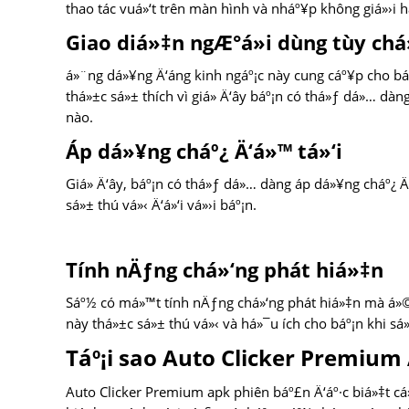
thao tác vuá»‘t trên màn hình và nháº¥p không giá»›i 
Giao diá»‡n ngÆ°á»i dùng tùy c
á»¨ng dá»¥ng Ä‘áng kinh ngáº¡c này cung cáº¥p cho b
thá»±c sá»± thích vì giá» Ä‘ây báº¡n có thá»ƒ dá»… dà
nào.
Áp dá»¥ng cháº¿ Ä‘á»™ tá»‘i
Giá» Ä‘ây, báº¡n có thá»ƒ dá»… dàng áp dá»¥ng cháº¿ Ä
sá»± thú vá»‹ Ä‘á»‘i vá»›i báº¡n.
Tính nÄƒng chá»‘ng phát hiá»‡n
Sáº½ có má»™t tính nÄƒng chá»‘ng phát hiá»‡n mà á»©
này thá»±c sá»± thú vá»‹ và há»¯u ích cho báº¡n khi sá»
Táº¡i sao Auto Clicker Premium A
Auto Clicker Premium apk phiên báº£n Ä‘áº·c biá»‡t cá