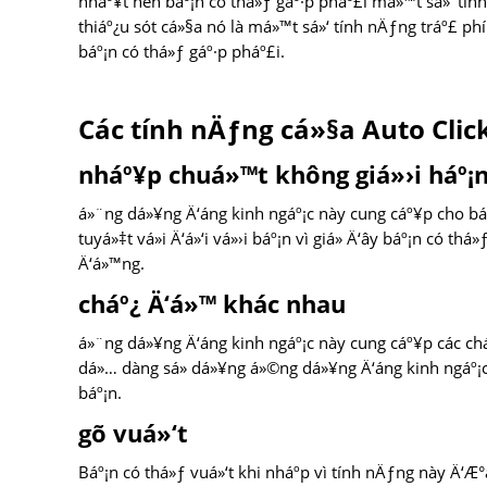
nháº¥t nên báº¡n có thá»ƒ gáº·p pháº£i má»™t sá»‘ tí
thiáº¿u sót cá»§a nó là má»™t sá»‘ tính nÄƒng tráº£ 
báº¡n có thá»ƒ gáº·p pháº£i.
Các tính nÄƒng cá»§a Auto Clic
nháº¥p chuá»™t không giá»›i háº¡
á»¨ng dá»¥ng Ä‘áng kinh ngáº¡c này cung cáº¥p cho báº¡
tuyá»‡t vá»i Ä‘á»‘i vá»›i báº¡n vì giá» Ä‘ây báº¡n có 
Ä‘á»™ng.
cháº¿ Ä‘á»™ khác nhau
á»¨ng dá»¥ng Ä‘áng kinh ngáº¡c này cung cáº¥p các cháº
dá»… dàng sá»­ dá»¥ng á»©ng dá»¥ng Ä‘áng kinh ngáº¡c 
báº¡n.
gõ vuá»‘t
Báº¡n có thá»ƒ vuá»‘t khi nháº­p vì tính nÄƒng này Ä‘Æ°