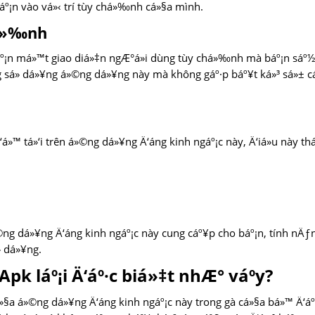
háº¡n vào vá»‹ trí tùy chá»‰nh cá»§a mình.
há»‰nh
áº¡n má»™t giao diá»‡n ngÆ°á»i dùng tùy chá»‰nh mà báº¡n sáº
ng sá»­ dá»¥ng á»©ng dá»¥ng này mà không gáº·p báº¥t ká»³ sá»± c
‘á»™ tá»‘i trên á»©ng dá»¥ng Ä‘áng kinh ngáº¡c này, Ä‘iá»u này th
ng dá»¥ng Ä‘áng kinh ngáº¡c này cung cáº¥p cho báº¡n, tính nÄƒ
­ dá»¥ng.
pk láº¡i Ä‘áº·c biá»‡t nhÆ° váº­y?
»§a á»©ng dá»¥ng Ä‘áng kinh ngáº¡c này trong gà cá»§a bá»™ Ä‘áº