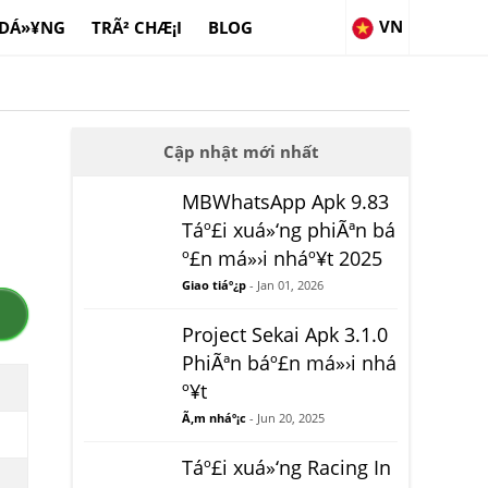
VN
 DÁ»¥NG
TRÃ² CHÆ¡I
BLOG
Cập nhật mới nhất
MBWhatsApp Apk 9.83
Táº£i xuá»‘ng phiÃªn bá
º£n má»›i nháº¥t 2025
Giao tiáº¿p
- Jan 01, 2026
Project Sekai Apk 3.1.0
PhiÃªn báº£n má»›i nhá
º¥t
Ã‚m nháº¡c
- Jun 20, 2025
Táº£i xuá»‘ng Racing In