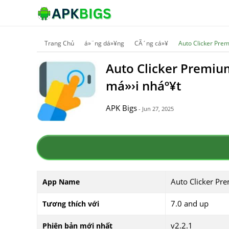
Trang Chủ
á»¨ng dá»¥ng
CÃ´ng cá»¥
Auto Clicker Prem
Auto Clicker Premium
má»›i nháº¥t
APK Bigs
- Jun 27, 2025
Auto Clicker Pr
App Name
7.0 and up
Tương thích với
v2.2.1
Phiên bản mới nhất