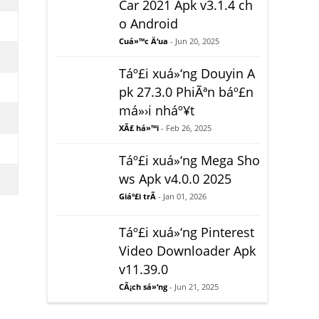
Car 2021 Apk v3.1.4 ch
o Android
Cuá»™c Ä‘ua
- Jun 20, 2025
Táº£i xuá»‘ng Douyin A
pk 27.3.0 PhiÃªn báº£n
má»›i nháº¥t
XÃ£ há»™i
- Feb 26, 2025
Táº£i xuá»‘ng Mega Sho
ws Apk v4.0.0 2025
Giáº£i trÃ­
- Jan 01, 2026
Táº£i xuá»‘ng Pinterest
Video Downloader Apk
v11.39.0
CÃ¡ch sá»‘ng
- Jun 21, 2025