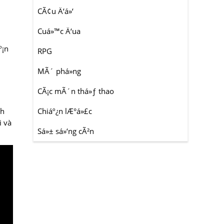
CÃ¢u Ä‘á»‘
Cuá»™c Ä‘ua
ú
º¡n
RPG
MÃ´ phá»ng
CÃ¡c mÃ´n thá»ƒ thao
nh
Chiáº¿n lÆ°á»£c
i và
Sá»± sá»‘ng cÃ²n