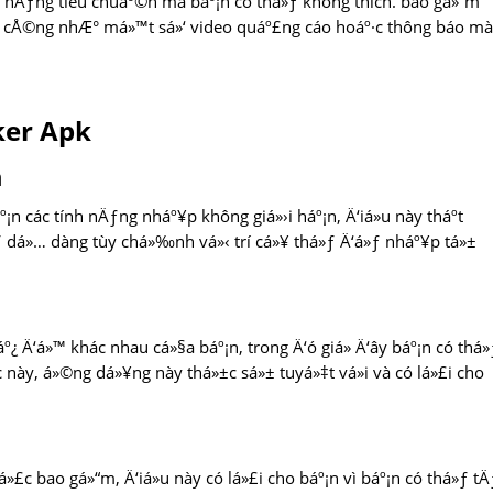
nh nÄƒng tiêu chuáº©n mà báº¡n có thá»ƒ không thích. bao gá»“m
phí cÅ©ng nhÆ° má»™t sá»‘ video quáº£ng cáo hoáº·c thông báo mà
ker Apk
n
n các tính nÄƒng nháº¥p không giá»›i háº¡n, Ä‘iá»u này tháº­t
thá»ƒ dá»… dàng tùy chá»‰nh vá»‹ trí cá»¥ thá»ƒ Ä‘á»ƒ nháº¥p tá»±
¿ Ä‘á»™ khác nhau cá»§a báº¡n, trong Ä‘ó giá» Ä‘ây báº¡n có thá»
này, á»©ng dá»¥ng này thá»±c sá»± tuyá»‡t vá»i và có lá»£i cho
á»£c bao gá»“m, Ä‘iá»u này có lá»£i cho báº¡n vì báº¡n có thá»ƒ t