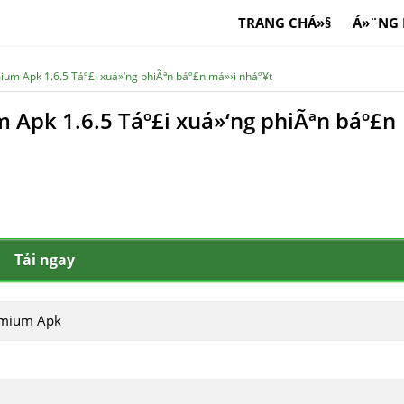
TRANG CHÁ»§
Á»¨NG
ium Apk 1.6.5 Táº£i xuá»‘ng phiÃªn báº£n má»›i nháº¥t
 Apk 1.6.5 Táº£i xuá»‘ng phiÃªn báº£n
Tải ngay
emium Apk