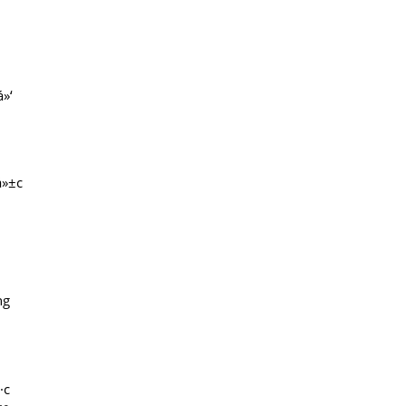
½
á»‘
á»±c
ng
·c