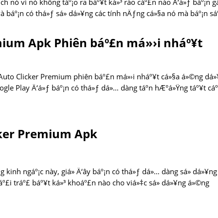
hích nó vì nó không táº¡o ra báº¥t ká»³ rào cáº£n nào Ä‘á»ƒ báº¡n g
 và báº¡n có thá»ƒ sá»­ dá»¥ng các tính nÄƒng cá»§a nó mà báº¡n s
emium Apk Phiên báº£n má»›i nháº¥t
pk Auto Clicker Premium phiên báº£n má»›i nháº¥t cá»§a á»©ng dá
ogle Play Ä‘á»ƒ báº¡n có thá»ƒ dá»… dàng táº­n hÆ°á»Ÿng táº¥t cá
cker Premium Apk
kinh ngáº¡c này, giá» Ä‘ây báº¡n có thá»ƒ dá»… dàng sá»­ dá»¥ng
º£i tráº£ báº¥t ká»³ khoáº£n nào cho viá»‡c sá»­ dá»¥ng á»©ng