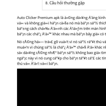
Câu hỏi thường gặp
Auto Clicker Premium apk là á»©ng dá»¥ng Ä‘áng kinh n
vá»‹ và không giá»›i háº¡n cá»§a nó mà báº¡n sáº½ thí
báº±ng cách chá»‰ Ä‘á»‹nh các Ä‘iá»ƒm trên màn hình
báº¡n các cháº¿ Ä‘á»™ khác nhau mà báº¡n bây giá» có 
Nó cÅ©ng há»— trá»£ gõ vuá»‘t vì nó sáº½ ráº¥t thú vá»
muá»‘n vì chúng sáº½ là cháº¿ Ä‘á»™ chá»§ Ä‘á» khác n
sá»­ dá»¥ng cÅ©ng nhÆ° báº¡n sáº½ không bao giá» tì
ngáº¡c này vì nó cung cáº¥p cho báº¡n táº¥t cáº£ các tí
thú vá»‹ Ä‘á»‘i vá»›i báº¡n.