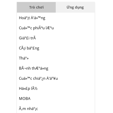
Trò chơi
Ứng dụng
Hoáº¡t Ä‘á»™ng
Cuá»™c phiÃªu lÆ°u
Giáº£i trÃ­
CÃ¡i báº£ng
Tháº»
BÃ¬nh thÆ°á»ng
Cuá»™c chiáº¿n Ä‘áº¥u
Há»£p lÃ½
MOBA
Ã‚m nháº¡c