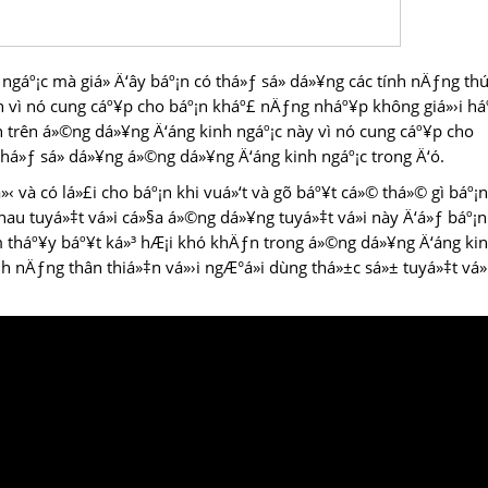
gáº¡c mà giá» Ä‘ây báº¡n có thá»ƒ sá»­ dá»¥ng các tính nÄƒng th
ch vì nó cung cáº¥p cho báº¡n kháº£ nÄƒng nháº¥p không giá»›i há
 trên á»©ng dá»¥ng Ä‘áng kinh ngáº¡c này vì nó cung cáº¥p cho
thá»ƒ sá»­ dá»¥ng á»©ng dá»¥ng Ä‘áng kinh ngáº¡c trong Ä‘ó.
‹ và có lá»£i cho báº¡n khi vuá»‘t và gõ báº¥t cá»© thá»© gì báº¡n
hau tuyá»‡t vá»i cá»§a á»©ng dá»¥ng tuyá»‡t vá»i này Ä‘á»ƒ báº¡n
m tháº¥y báº¥t ká»³ hÆ¡i khó khÄƒn trong á»©ng dá»¥ng Ä‘áng ki
nh nÄƒng thân thiá»‡n vá»›i ngÆ°á»i dùng thá»±c sá»± tuyá»‡t vá»