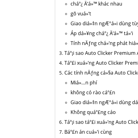
cháº¿ Ä‘á»™ khác nhau
gõ vuá»‘t
Giao diá»‡n ngÆ°á»i dùng 
Áp dá»¥ng cháº¿ Ä‘á»™ tá»‘i
Tính nÄƒng chá»‘ng phát hiá
Táº¡i sao Auto Clicker Premium Ap
Táº£i xuá»‘ng Auto Clicker Pre
Các tính nÄƒng cá»§a Auto Cli
Miá»…n phí
không có rào cáº£n
Giao diá»‡n ngÆ°á»i dùng d
Không quáº£ng cáo
Táº¡i sao táº£i xuá»‘ng Auto Cl
Báº£n án cuá»‘i cùng