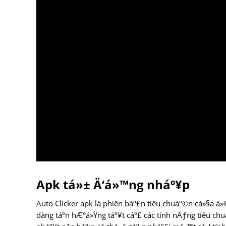
Apk tá»± Ä‘á»™ng nháº¥p
Auto Clicker apk là phiên báº£n tiêu chuáº©n cá»§a á»
dàng táº­n hÆ°á»Ÿng táº¥t cáº£ các tính nÄƒng tiêu chuá