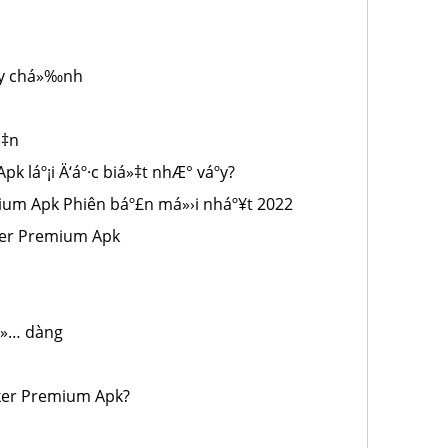
tùy chá»‰nh
»‡n
k láº¡i Ä‘áº·c biá»‡t nhÆ° váº­y?
mium Apk Phiên báº£n má»›i nháº¥t 2022
cker Premium Apk
á»… dàng
icker Premium Apk?