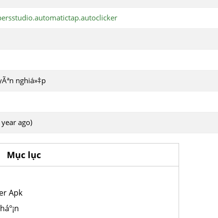
ersstudio.automatictap.autoclicker
yÃªn nghiá»‡p
 year ago)
Mục lục
ker Apk
 háº¡n