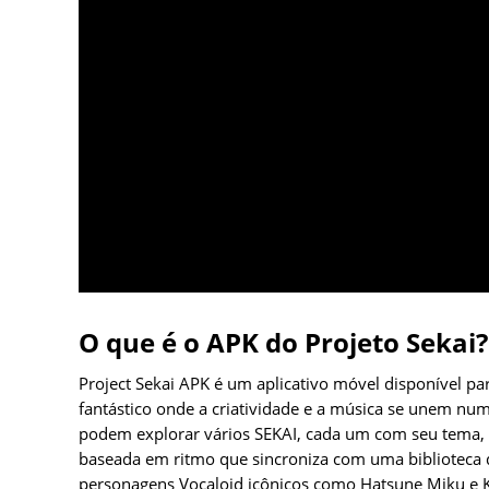
O que é o APK do Projeto Sekai?
Project Sekai APK é um aplicativo móvel disponível 
fantástico onde a criatividade e a música se unem num
podem explorar vários SEKAI, cada um com seu tema, p
baseada em ritmo que sincroniza com uma biblioteca d
personagens Vocaloid icônicos como Hatsune Miku e 