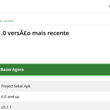
is recente
1.0 versÃ£o mais recente
Baixe Agora
Project Sekai Apk
6.0 and up
v5.1.1