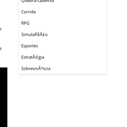
Quebra-cabeÃ§a
Corrida
RPG
e
SimulaÃ§Ã£o
Esportes
s
EstratÃ©gia
SobrevivÃªncia