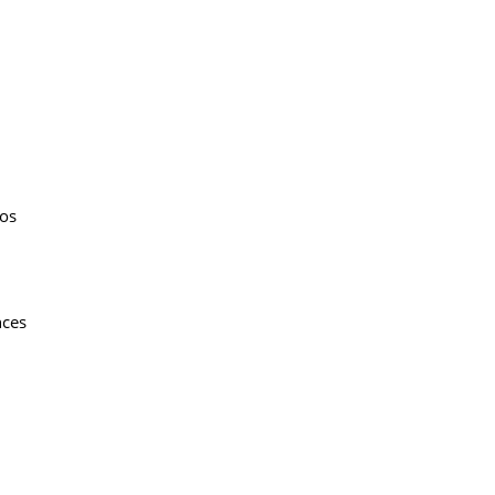
 os
nces