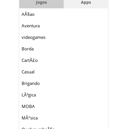
Jogos
Apps
AÃ§ao
Aventura
videogames
Borda
CartÃ£o
Casual
Brigando
LÃ³gica
MOBA
MÃºsica