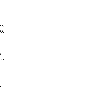
ma,
KAI
s,
 ou
á