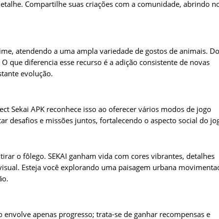
detalhe. Compartilhe suas criações com a comunidade, abrindo n
anime, atendendo a uma ampla variedade de gostos de animais. D
. O que diferencia esse recurso é a adição consistente de novas
stante evolução.
ect Sekai APK reconhece isso ao oferecer vários modos de jogo
ar desafios e missões juntos, fortalecendo o aspecto social do jo
tirar o fôlego. SEKAI ganham vida com cores vibrantes, detalhes
e visual. Esteja você explorando uma paisagem urbana movimenta
ão.
o envolve apenas progresso; trata-se de ganhar recompensas e