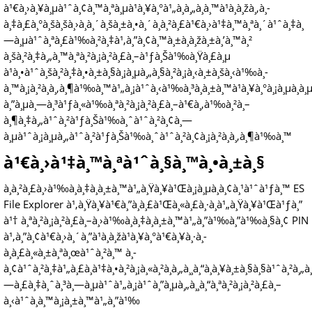
à¹€à¸›à¸¥à¸µà¹ˆà¸¢à¸™à¸ªà¸µà¹à¸¥à¸°à¹„à¸­à¸„à¸­à¸™à¹à¸­à¸žà¸‚à¸­
à¸‡à¸£à¸°à¸šà¸šà¸›à¸à¸´à¸šà¸±à¸•à¸´à¸à¸²à¸£à¹€à¸›à¹‡à¸™à¸ªà¸´à¹ˆà¸‡à¸
—à¸µà¹ˆà¸ªà¸£à¹‰à¸²à¸‡à¹‚à¸”à¸¢à¸™à¸±à¸à¸žà¸±à¸’à¸™à¸²
à¸šà¸²à¸‡à¸„à¸™à¸ªà¸²à¸¡à¸²à¸£à¸–à¹ƒà¸Šà¹‰à¸Ÿà¸£à¸µ
à¹à¸•à¹ˆà¸šà¸²à¸‡à¸•à¸±à¸§à¸¡à¸µà¸„à¸§à¸²à¸¡à¸‹à¸±à¸šà¸‹à¹‰à¸­
à¸™à¸¡à¸²à¸à¸‚à¸¶à¹‰à¸™à¹„à¸¡à¹ˆà¸‹à¹‰à¸³à¸à¸±à¸™à¹à¸¥à¸°à¸¡à¸µà¸à¸µà
à¸”à¸µà¸—à¸³à¹ƒà¸«à¹‰à¸ªà¸²à¸¡à¸²à¸£à¸–à¹€à¸‚à¹‰à¸²à¸–
à¸¶à¸‡à¸„à¹ˆà¸²à¹ƒà¸Šà¹‰à¸ˆà¹ˆà¸²à¸¢à¸—
à¸µà¹ˆà¸¡à¸µà¸„à¹ˆà¸²à¹ƒà¸Šà¹‰à¸ˆà¹ˆà¸²à¸¢à¸¡à¸²à¸à¸‚à¸¶à¹‰à¸™
à¹€à¸›à¹‡à¸™à¸ªà¹ˆà¸§à¸™à¸•à¸±à¸§
à¸à¸²à¸£à¸›à¹‰à¸­à¸‡à¸à¸±à¸™à¹„à¸Ÿà¸¥à¹Œà¸¡à¸µà¸­à¸¢à¸¹à¹ˆà¹ƒà¸™ ES
File Explorer à¹‚à¸Ÿà¸¥à¹€à¸”à¸­à¸£à¹Œà¸«à¸£à¸·à¸­à¹„à¸Ÿà¸¥à¹Œà¹ƒà¸”
à¹† à¸ªà¸²à¸¡à¸²à¸£à¸–à¸›à¹‰à¸­à¸‡à¸à¸±à¸™à¹„à¸”à¹‰à¸”à¹‰à¸§à¸¢ PIN
à¹‚à¸”à¸¢à¹€à¸›à¸´à¸”à¹à¸­à¸žà¹à¸¥à¸°à¹€à¸¥à¸·à¸­
à¸à¸£à¸«à¸±à¸ªà¸œà¹ˆà¸²à¸™ à¸­
à¸¢à¹ˆà¸²à¸‡à¹„à¸£à¸à¹‡à¸•à¸²à¸¡à¸«à¸²à¸à¸„à¸¸à¸“à¸à¸¥à¸±à¸§à¸§à¹ˆà¸²à¸„à¸
—à¸£à¸‡à¸ˆà¸³à¸—à¸µà¹ˆà¹„à¸¡à¹ˆà¸”à¸µà¸„à¸¸à¸“à¸ªà¸²à¸¡à¸²à¸£à¸–
à¸‹à¹ˆà¸­à¸™à¸¡à¸±à¸™à¹„à¸”à¹‰