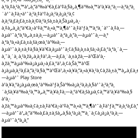
à¸³à¸‡à¸²à¸™à¹„à¸”à¹‰à¹€à¸£à¹‡à¸§à¸‚à¸¶à¹‰à¸™à¹à¸¥à¸°à¸—à¸³à¸ªà¸
´à¹ˆà¸‡à¸•à¹ˆà¸²à¸‡à¹†à¸¡à¸²à¸à¸¡à¸²à¸¢
à¸à¸²à¸£à¸£à¸±à¸à¸©à¸²à¸šà¸±à¸à¸Šà¸µà¸‚à¸­
à¸‡à¸„à¸¸à¸“à¹€à¸›à¹‡à¸™à¸«à¸™à¸¶à¹ˆà¸‡à¹ƒà¸™à¸ªà¸´à¹ˆà¸‡à¸—
à¸µà¹ˆà¸ªà¸³à¸„à¸±à¸à¸—à¸µà¹ˆà¸ªà¸¸à¸”à¸—à¸µà¹ˆà¸—à¸³
à¸ªà¸³à¸«à¸£à¸±à¸šà¸œà¸¹à¹‰à¸—
à¸µà¹ˆà¸à¸±à¸‡à¸§à¸¥à¹€à¸à¸µà¹ˆà¸¢à¸§à¸à¸±à¸šà¸›à¸£à¸°à¸ªà¸´à¸—
à¸˜à¸´à¸ à¸²à¸žà¸‚à¸­à¸‡à¹‚à¸—à¸£à¸¨à¸±à¸žà¸—à¹Œà¹à¸­
à¸žà¸™à¸µà¹‰à¸¡à¸µà¸›à¸£à¸°à¹‚à¸¢à¸Šà¸™à¹Œ
à¸¡à¸µà¸à¸²à¸£à¸”à¸²à¸§à¸™à¹Œà¹‚à¸«à¸¥à¸”à¸«à¸¥à¸²à¸¢à¸žà¸±à¸™à¸„à¸£
—à¸µà¹ˆ Play Store
à¹à¸¥à¸°à¸¡à¸µà¸œà¸¹à¹‰à¹ƒà¸Šà¹‰à¸¡à¸²à¸à¸à¸§à¹ˆà¸²à¸ªà¸
´à¸šà¸¥à¹‰à¸²à¸™à¸„à¸™à¸¥à¸‡à¸—à¸°à¹€à¸šà¸µà¸¢à¸™à¹à¸¥à¹‰à¸§
à¹à¸­
à¸žà¸™à¸µà¹‰à¸¢à¸±à¸‡à¹€à¸›à¹‡à¸™à¸«à¸™à¸¶à¹ˆà¸‡à¹ƒà¸™à¸à¸²à¸£à¸”
—à¸µà¹ˆà¹„à¸”à¹‰à¸£à¸±à¸šà¸„à¸§à¸²à¸¡à¸™à¸´à¸¢à¸¡à¸¡à¸²à¸à¸—
à¸µà¹ˆà¸ªà¸¸à¸”