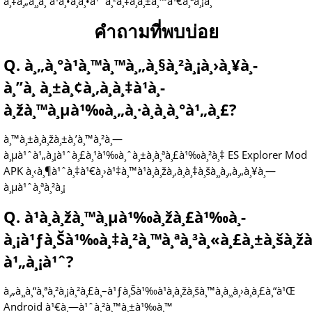
à¸‡à¸„à¸¸à¸“à¹à¸•à¸à¸•à¹ˆà¸²à¸‡à¸à¸±à¸™à¹€à¸ªà¸¡à¸­
คำถามที่พบบ่อย
Q. à¸„à¸°à¹à¸™à¸™à¸„à¸§à¸²à¸¡à¸›à¸¥à¸­
à¸”à¸ à¸±à¸¢à¸‚à¸­à¸‡à¹à¸­
à¸žà¸™à¸µà¹‰à¸„à¸·à¸­à¸­à¸°à¹„à¸£?
à¸™à¸±à¸à¸žà¸±à¸’à¸™à¸²à¸—
à¸µà¹ˆà¹„à¸¡à¹ˆà¸£à¸¹à¹‰à¸ˆà¸±à¸à¸ªà¸£à¹‰à¸²à¸‡ ES Explorer Mod
APK à¸‹à¸¶à¹ˆà¸‡à¹€à¸›à¹‡à¸™à¹à¸­à¸žà¸‚à¸­à¸‡à¸šà¸¸à¸„à¸„à¸¥à¸—
à¸µà¹ˆà¸ªà¸²à¸¡
Q. à¹à¸­à¸žà¸™à¸µà¹‰à¸žà¸£à¹‰à¸­
à¸¡à¹ƒà¸Šà¹‰à¸‡à¸²à¸™à¸ªà¸³à¸«à¸£à¸±à¸šà¸žà
à¹„à¸¡à¹ˆ?
à¸„à¸¸à¸“à¸ªà¸²à¸¡à¸²à¸£à¸–à¹ƒà¸Šà¹‰à¹à¸­à¸žà¸šà¸™à¸­à¸¸à¸›à¸à¸£à¸“à¹Œ
Android à¹€à¸—à¹ˆà¸²à¸™à¸±à¹‰à¸™