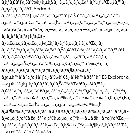
à¸à¸²à¸£à¹ƒà¸Šà¹‰à¸•à¸±à¸§à¸ˆà¸±à¸”à¸à¸²à¸£à¹„à¸Ÿà¸¥à¹Œà¸šà¸™à¸­
à¸¸à¸›à¸à¸£à¸“à¹Œ Android
à¸ªà¹ˆà¸§à¸™à¹ƒà¸«à¸à¹ˆà¹„à¸¡à¹ˆà¹ƒà¸Šà¹ˆà¸„à¸§à¸²à¸¡à¸„à¸´à¸”à¸—
à¸µà¹ˆà¸”à¸µà¹€à¸™à¸·à¹ˆà¸­à¸‡à¸ˆà¸²à¸à¸‚à¸²à¸”à¸„à¸¸à¸“à¸ªà¸¡à¸šà¸±à¸•à¸
´à¹à¸¥à¸°à¸›à¸£à¸°à¸ªà¸´à¸—à¸˜à¸´à¸ à¸²à¸žà¸—à¸µà¹ˆà¹„à¸¡à¹ˆà¸”à¸µ
à¸„à¸¸à¸“à¸ªà¸²à¸¡à¸²à¸£à¸–
à¸›à¸£à¸±à¸šà¸›à¸£à¸¸à¸‡à¸£à¸¹à¸›à¸¥à¸±à¸à¸©à¸“à¹Œà¸‚à¸­
à¸‡à¸£à¸¹à¸›à¸ à¸²à¸žà¹à¸¥à¸°à¹„à¸Ÿà¸¥à¹Œà¸ªà¸·à¹ˆà¸­à¸­à¸·à¹ˆà¸™ à¹†
à¹‚à¸”à¸¢à¸à¸²à¸£à¸šà¸µà¸šà¸­à¸±à¸”à¸žà¸§à¸à¹€à¸‚à¸²à¹€à¸žà¸
´à¹ˆà¸¡à¸„à¸§à¸²à¸¡à¸¥à¸°à¹€à¸­à¸µà¸¢à¸”à¸«à¸™à¹‰à¸²à¸ˆà¸­
à¹à¸¥à¸°à¸¥à¸”à¸‚à¸™à¸²à¸”à¸‚à¸­à¸‡à¸žà¸§à¸à¹€à¸‚à¸²
à¸¡à¸±à¸™à¹à¸ªà¸”à¸‡à¹ƒà¸«à¹‰à¹€à¸«à¹‡à¸™à¸§à¹ˆà¸² ES Explorer à¸
—à¸µà¹ˆà¸¡à¸µà¸›à¸£à¸°à¹‚à¸¢à¸Šà¸™à¹Œà¹€à¸›à¹‡à¸™à¸­
à¸¢à¹ˆà¸²à¸‡à¹„à¸£à¹€à¸¡à¸·à¹ˆà¸­à¸„à¸¸à¸“à¸ªà¸²à¸¡à¸²à¸£à¸–à¸—à¸³à¸ªà¸
´à¹ˆà¸‡à¹€à¸«à¸¥à¹ˆà¸²à¸™à¸µà¹‰à¹„à¸”à¹‰à¸”à¹‰à¸§à¸¢à¸à¸²à¸£à¸„à
´à¸à¹€à¸žà¸µà¸¢à¸‡à¹„à¸¡à¹ˆà¸à¸µà¹ˆà¸„à¸£à¸±à¹‰à¸‡
à¸‚à¸¶à¹‰à¸™à¸­à¸¢à¸¹à¹ˆà¸à¸±à¸šà¸à¸²à¸£à¸•à¸±à¹‰à¸‡à¸„à¹ˆà¸²à¸‚à¸­
à¸‡à¸„à¸¸à¸“à¹€à¸žà¸·à¹ˆà¸­à¹€à¸‚à¸µà¸¢à¸™à¸—à¸±à¸šà¹„à¸Ÿà¸¥à¹Œà¸—
à¸µà¹ˆà¸¡à¸µà¸­à¸¢à¸¹à¹ˆà¸«à¸£à¸·à¸­à¸šà¸±à¸™à¸—à¸¶à¸à¹„à¸Ÿà¸¥à¹Œà¸
—à¸µà¹ˆà¸–à¸¹à¸à¸šà¸µà¸šà¸­