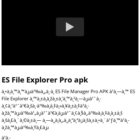
ES File Explorer Pro apk
à¸•à¸­à¸™à¸™à¸µà¹‰à¸„à¸·à¸­ ES File Manager Pro APK à¹à¸—à¸™ ES
File Explorer à¸™à¸±à¸à¸žà¸±à¸’à¸™à¸²à¸—à¸µà¹ˆà¸­
à¸¢à¸¹à¹ˆà¹€à¸šà¸·à¹‰à¸­à¸‡à¸«à¸¥à¸±à¸‡à¹à¸­
à¸žà¸™à¸µà¹‰à¹„à¸¡à¹ˆà¹€à¸à¸µà¹ˆà¸¢à¸§à¸‚à¹‰à¸­à¸‡à¸à¸±à¸š
à¸šà¸£à¸´à¸©à¸±à¸— à¸—à¸¸à¸à¸„à¸¸à¸“à¸ªà¸¡à¸šà¸±à¸•à¸´à¹ƒà¸™à¹à¸­
à¸žà¸™à¸µà¹‰à¸Ÿà¸£à¸µ
à¹à¸­