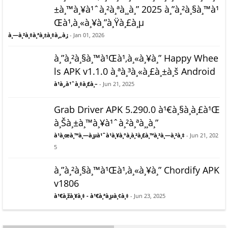
±à¸™à¸¥à¹ˆà¸²à¸ªà¸¸à¸” 2025 à¸”à¸²à¸§à¸™à¹
Œà¹‚à¸«à¸¥à¸”à¸Ÿà¸£à¸µ
à¸—à¸²à¸‡à¸ªà¸±à¸‡à¸„à¸¡
- Jan 01, 2026
à¸”à¸²à¸§à¸™à¹Œà¹‚à¸«à¸¥à¸” Happy Whee
ls APK v1.1.0 à¸ªà¸³à¸«à¸£à¸±à¸š Android
à¹à¸‚à¹ˆà¸‡à¸£à¸–
- Jun 21, 2025
Grab Driver APK 5.290.0 à¹€à¸§à¸­à¸£à¹Œ
à¸Šà¸±à¸™à¸¥à¹ˆà¸²à¸ªà¸¸à¸”
à¹à¸œà¸™à¸—à¸µà¹ˆà¹à¸¥à¸°à¸à¸²à¸£à¸™à¸³à¸—à¸²à¸‡
- Jun 21, 202
5
à¸”à¸²à¸§à¸™à¹Œà¹‚à¸«à¸¥à¸” Chordify APK
v1806
à¹€à¸žà¸¥à¸‡ - à¹€à¸ªà¸µà¸¢à¸‡
- Jun 23, 2025