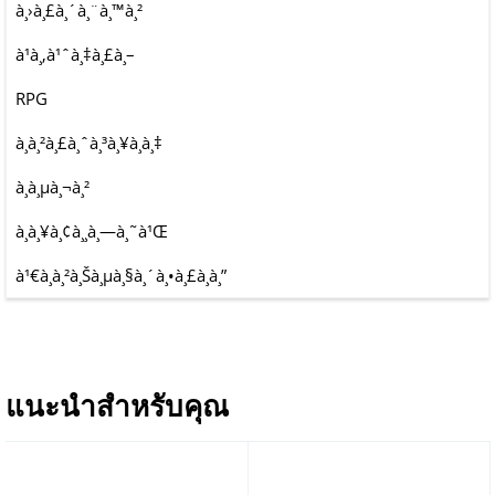
à¸›à¸£à¸´à¸¨à¸™à¸²
à¹à¸‚à¹ˆà¸‡à¸£à¸–
RPG
à¸à¸²à¸£à¸ˆà¸³à¸¥à¸­à¸‡
à¸à¸µà¸¬à¸²
à¸à¸¥à¸¢à¸¸à¸—à¸˜à¹Œ
à¹€à¸­à¸²à¸Šà¸µà¸§à¸´à¸•à¸£à¸­à¸”
แนะนำสำหรับคุณ