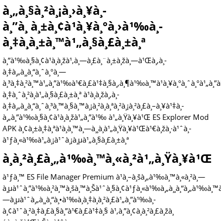
à¸„à¸§à¸²à¸¡à¸›à¸¥à¸­
à¸”à¸ à¸±à¸¢à¹à¸¥à¸°à¸›à¹‰à¸­
à¸‡à¸à¸±à¸™à¹„à¸§à¸£à¸±à¸ª
à¸”à¹‰à¸§à¸¢à¹à¸­à¸žà¹‚à¸—à¸£à¸¨à¸±à¸žà¸—à¹Œà¸‚à¸­
à¸‡à¸„à¸¸à¸“à¸ˆà¸°à¸—
à¸³à¸‡à¸²à¸™à¹„à¸”à¹‰à¹€à¸£à¹‡à¸§à¸‚à¸¶à¹‰à¸™à¹à¸¥à¸°à¸ˆà¸°à¹„à¸”à¹
à¸‡à¸ˆà¸²à¸à¹„à¸§à¸£à¸±à¸ª à¹à¸­à¸žà¸‚à¸­
à¸‡à¸„à¸¸à¸“à¸ˆà¸³à¸™à¸§à¸™à¸¡à¸²à¸à¸ªà¸²à¸¡à¸²à¸£à¸–à¸¥à¹‡à¸­
à¸„à¸”à¹‰à¸§à¸¢à¹à¸­à¸žà¹„à¸”à¹‰ à¹„à¸Ÿà¸¥à¹Œ ES Explorer Mod
APK à¸¢à¸±à¸‡à¸ªà¹à¸à¸™à¸—à¸¸à¸à¹„à¸Ÿà¸¥à¹Œà¹€à¸žà¸·à¹ˆà¸­
à¹ƒà¸«à¹‰à¹„à¸¡à¹ˆà¸¡à¸µà¹„à¸§à¸£à¸±à¸ª
à¸à¸²à¸£à¸„à¹‰à¸™à¸«à¸²à¹„à¸Ÿà¸¥à¹Œ
à¹ƒà¸™ ES File Manager Premium à¹à¸–à¸šà¸„à¹‰à¸™à¸«à¸²à¸—
à¸µà¹ˆà¸”à¹‰à¸²à¸™à¸šà¸™à¸Šà¹ˆà¸§à¸¢à¹ƒà¸«à¹‰à¸„à¸¸à¸“à¸„à¹‰à¸™à
—à¸µà¹ˆà¸„à¸¸à¸“à¸•à¹‰à¸­à¸‡à¸à¸²à¸£à¹„à¸”à¹‰à¸­
à¸¢à¹ˆà¸²à¸‡à¸£à¸§à¸”à¹€à¸£à¹‡à¸§ à¹‚à¸”à¸¢à¸à¸²à¸£à¸žà¸