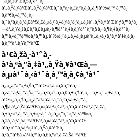
´à¸¡à¸žà¹Œà¸Šà¸·à¹ˆà¸­
à¹„à¸Ÿà¸¥à¹Œà¹„à¸Ÿà¸¥à¹Œà¸ˆà¸°à¸›à¸£à¸²à¸à¸à¸‚à¸¶à¹‰à¸™ à¸™à¸­
à¸à¹€à¸«à¸™à¸·à¸­
à¸ˆà¸²à¸à¸à¸²à¸£à¹€à¸£à¸µà¸¢à¸‡à¸¥à¸³à¸”à¸±à¸šà¹„à¸Ÿà¸¥à¹Œà¹ƒà¸™à¸ªà
—à¹„à¸¥à¸šà¸£à¸²à¸£à¸µà¸‹à¸¶à¹ˆà¸‡à¸à¸¥à¹ˆà¸²à¸§à¸–à¸¶à¸‡à¸à¹ˆà¸­
à¸™à¸«à¸™à¹‰à¸²à¸™à¸µà¹‰à¸¢à¸±à¸‡à¸¡à¸µà¹à¸„à¸•à¸•à¸²à¸¥à¹‡à¸­à¸à¸­
à¸­à¸™à¹„à¸¥à¸™à¹Œ
à¹€à¸žà¸·à¹ˆà¸­
à¹à¸ªà¸”à¸‡à¹„à¸Ÿà¸¥à¹Œà¸—
à¸µà¹ˆà¸‹à¹ˆà¸­à¸™à¸­à¸¢à¸¹à¹ˆ
à¸„à¸¸à¸“à¸”à¸²à¸§à¸™à¹Œà¹‚à¸«à¸¥à¸”à¹à¸­
à¸žà¸ˆà¸³à¸™à¸§à¸™à¸¡à¸²à¸à¹„à¸›à¸¢à¸±à¸‡à¹‚à¸—à¸£à¸¨à¸±à¸žà¸—
à¹Œà¸‚à¸­à¸‡à¸„à¸¸à¸“à¹à¸¥à¸°à¸ˆà¸°à¸šà¸±à¸™à¸—
à¸¶à¸à¹„à¸Ÿà¸¥à¹Œà¸«à¸¥à¸²à¸¢à¹„à¸Ÿà¸¥à¹Œà¹‚à¸”à¸¢à¸­
à¸±à¸•à¹‚à¸™à¸¡à¸±à¸•à¸´ à¸„à¸¸à¸“à¸ˆà¸°à¸•à¹‰à¸­
à¸‡à¸”à¸²à¸§à¸™à¹Œà¹‚à¸«à¸¥à¸”à¹„à¸Ÿà¸¥à¹Œ
à¹à¸•à¹ˆà¸šà¸²à¸‡à¹„à¸Ÿà¸¥à¹Œà¸­
à¸²à¸ˆà¹€à¸›à¹‡à¸™à¸›à¸£à¸°à¹‚à¸¢à¸Šà¸™à¹Œ