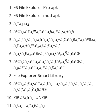
ES File Explorer Pro apk
ES File Explorer mod apk
à¸˜à¸µà¸¡
à¹€à¸›à¹‡à¸™à¸ªà¹ˆà¸§à¸™à¸•à¸±à¸§
à¸„à¸§à¸²à¸¡à¸›à¸¥à¸­à¸”à¸ à¸±à¸¢à¹à¸¥à¸°à¸›à¹‰à¸­
à¸‡à¸à¸±à¸™à¹„à¸§à¸£à¸±à¸ª
à¸à¸²à¸£à¸„à¹‰à¸™à¸«à¸²à¹„à¸Ÿà¸¥à¹Œ
à¹€à¸žà¸·à¹ˆà¸­à¹à¸ªà¸”à¸‡à¹„à¸Ÿà¸¥à¹Œà¸—
à¸µà¹ˆà¸‹à¹ˆà¸­à¸™à¸­à¸¢à¸¹à¹ˆ
File Explorer Smart Library
à¹€à¸„à¸£à¸·à¹ˆà¸­à¸‡à¸—à¸³à¸„à¸§à¸²à¸¡à¸ªà¸°à¸­
à¸²à¸”à¹„à¸Ÿà¸¥à¹Œ
ZIP à¹à¸¥à¸° UNZIP
à¸šà¸—à¸ªà¸£à¸¸à¸›