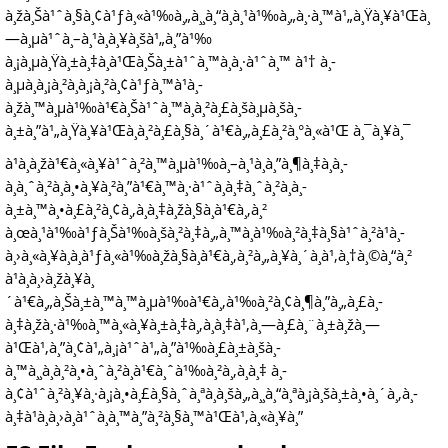
à¸žà¸Šà¹ˆà¸§à¸¢à¹ƒà¸«à¹‰à¸„à¸¸à¸“à¸à¸¹à¹‰à¸„à¸·à¸™à¹„à¸Ÿà¸¥à¹Œà¸
—à¸µà¹ˆà¸–à¸¹à¸à¸¥à¸šà¹„à¸”à¹‰
à¸¡à¸µà¸Ÿà¸±à¸‡à¸à¹Œà¸Šà¸±à¹ˆà¸™à¸­à¸·à¹ˆà¸™ à¹† à¸­
à¸µà¸à¸¡à¸²à¸à¸¡à¸²à¸¢à¹ƒà¸™à¹à¸­
à¸žà¸™à¸µà¹‰à¹€à¸Šà¹ˆà¸™à¸à¸²à¸£à¸šà¸µà¸šà¸­
à¸±à¸”à¹„à¸Ÿà¸¥à¹Œà¸à¸²à¸£à¸§à¸´à¹€à¸„à¸£à¸²à¸°à¸«à¹Œ à¸¯à¸¥à¸¯
à¹à¸­à¸žà¹€à¸«à¸¥à¹ˆà¸²à¸™à¸µà¹‰à¸–à¸¹à¸à¸”à¸¶à¸‡à¸­à¸­
à¸à¸ˆà¸²à¸à¸•à¸¥à¸²à¸”à¹€à¸™à¸·à¹ˆà¸­à¸‡à¸ˆà¸²à¸à¸­
à¸±à¸™à¸•à¸£à¸²à¸¢à¸‚à¸­à¸‡à¸žà¸§à¸à¹€à¸‚à¸²
à¸œà¸¹à¹‰à¹ƒà¸Šà¹‰à¸šà¸²à¸‡à¸„à¸™à¸­à¹‰à¸²à¸‡à¸§à¹ˆà¸²à¹à¸­
à¸›à¸«à¸¥à¸­à¸à¹ƒà¸«à¹‰à¸žà¸§à¸à¹€à¸‚à¸²à¸„à¸¥à¸´à¸à¹‚à¸†à¸©à¸“à¸²
à¹à¸­à¸›à¸žà¸¥à¸
´à¹€à¸„à¸Šà¸±à¸™à¸™à¸µà¹‰à¹€à¸‚à¹‰à¸²à¸¢à¸¶à¸”à¸„à¸£à¸­
à¸‡à¸žà¸·à¹‰à¸™à¸«à¸¥à¸±à¸‡à¸‚à¸­à¸‡à¹‚à¸—à¸£à¸¨à¸±à¸žà¸—
à¹Œà¹‚à¸”à¸¢à¹„à¸¡à¹ˆà¹„à¸”à¹‰à¸£à¸±à¸šà¸­
à¸™à¸¸à¸à¸²à¸•à¸ˆà¸²à¸à¹€à¸ˆà¹‰à¸²à¸‚à¸­à¸‡ à¸­
à¸¢à¹ˆà¸²à¸¥à¸·à¸¡à¸•à¸£à¸§à¸ˆà¸ªà¸­à¸šà¸„à¸¸à¸“à¸ªà¸¡à¸šà¸±à¸•à¸´à¸‚à¸­
à¸‡à¹à¸­à¸›à¸à¹ˆà¸­à¸™à¸”à¸²à¸§à¸™à¹Œà¹‚à¸«à¸¥à¸”