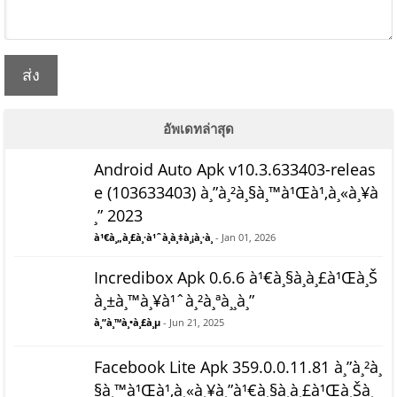
ส่ง
อัพเดทล่าสุด
Android Auto Apk v10.3.633403-releas
e (103633403) à¸”à¸²à¸§à¸™à¹Œà¹‚à¸«à¸¥à
¸” 2023
à¹€à¸„à¸£à¸·à¹ˆà¸­à¸‡à¸¡à¸·à¸­
- Jan 01, 2026
Incredibox Apk 0.6.6 à¹€à¸§à¸­à¸£à¹Œà¸Š
à¸±à¸™à¸¥à¹ˆà¸²à¸ªà¸¸à¸”
à¸”à¸™à¸•à¸£à¸µ
- Jun 21, 2025
Facebook Lite Apk 359.0.0.11.81 à¸”à¸²à¸
§à¸™à¹Œà¹‚à¸«à¸¥à¸”à¹€à¸§à¸­à¸£à¹Œà¸Šà¸