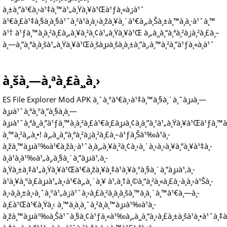
à¸±à¸”à¹€à¸›à¹‡à¸™à¹„à¸Ÿà¸¥à¹Œà¹ƒà¸«à¸¡à¹ˆ
à¹€à¸£à¹‡à¸§à¸à¸§à¹ˆà¸²à¹à¸­à¸›à¸žà¸¥à¸´à¹€à¸„à¸Šà¸±à¸™à¸­à¸·à¹ˆà¸™
à¹† à¹ƒà¸™à¸à¸²à¸£à¸„à¸¥à¸²à¸¢à¹„à¸Ÿà¸¥à¹Œ à¸„à¸¸à¸“à¸ªà¸²à¸¡à¸²à¸£à¸–
à¸—à¸”à¸ªà¸­à¸šà¹„à¸Ÿà¸¥à¹Œà¸šà¸µà¸šà¸­à¸±à¸”à¸‚à¸™à¸²à¸”à¹ƒà¸«à¸à¹ˆ
à¸šà¸—à¸ªà¸£à¸¸à¸›
ES File Explorer Mod APK à¸ˆà¸°à¹€à¸›à¹‡à¸™à¸§à¸´à¸˜à¸µà¸—
à¸µà¹ˆà¸ªà¸°à¸”à¸§à¸à¸—
à¸µà¹ˆà¸ªà¸¸à¸”à¹ƒà¸™à¸à¸²à¸£à¹€à¸£à¸µà¸¢à¸à¸”à¸¹à¹„à¸Ÿà¸¥à¹Œà¹ƒà¸™à
à¸™à¸²à¸„à¸•! à¸„à¸¸à¸“à¸ªà¸²à¸¡à¸²à¸£à¸–à¹ƒà¸Šà¹‰à¹à¸­
à¸žà¸™à¸µà¹‰à¹€à¸žà¸·à¹ˆà¸­à¸„à¸¥à¸²à¸¢à¸‹à¸´à¸›à¸›à¸¥à¸”à¸¥à¹‡à¸­
à¸à¹à¸à¹‰à¹„à¸‚à¸§à¸´à¸”à¸µà¹‚à¸­
à¸Ÿà¸±à¸‡à¹„à¸Ÿà¸¥à¹Œà¹€à¸žà¸¥à¸‡à¹à¸¥à¸°à¸§à¸´à¸”à¸µà¹‚à¸­
à¹à¸¥à¸°à¸£à¸µà¹„à¸‹à¹€à¸„à¸´à¸¥ à¹‚à¸†à¸©à¸“à¸²à¸«à¸£à¸·à¸­à¸›à¹Šà¸­
à¸›à¸­à¸±à¸›à¸ˆà¸°à¹„à¸¡à¹ˆà¸›à¸£à¸²à¸à¸à¸šà¸™à¸­à¸´à¸™à¹€à¸—à¸­
à¸£à¹Œà¹€à¸Ÿà¸‹ à¸™à¸­à¸à¸ˆà¸²à¸à¸™à¸µà¹‰à¹à¸­
à¸žà¸™à¸µà¹‰à¸Šà¹ˆà¸§à¸¢à¹ƒà¸«à¹‰à¸„à¸¸à¸“à¸›à¸£à¸±à¸šà¹à¸•à¹ˆà¸‡à¸