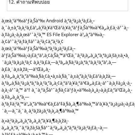
คำถามที่พบบ่อย
à¸œà¸¹à¹‰à¹ƒà¸Šà¹‰ Android à¸ªà¸²à¸¡à¸²à¸£à¸–
à¸ˆà¸±à¸”à¸à¸²à¸£à¹„à¸Ÿà¸¥à¹Œà¹à¸¥à¸°à¹ƒà¸Šà¹‰à¹€à¸„à¸£à¸·à¹ˆà¸­
à¸‡à¸¡à¸·à¸­à¸œà¹ˆà¸²à¸™ ES File Explorer à¹„à¸”à¹‰à¸­
à¸¢à¹ˆà¸²à¸‡à¸‡à¹ˆà¸²à¸¢à¸”à¸²à¸¢
à¸œà¸¹à¹‰à¹ƒà¸Šà¹‰à¸ªà¸²à¸¡à¸²à¸£à¸–
à¹ƒà¸Šà¹‰à¸›à¸£à¸°à¹‚à¸¢à¸Šà¸™à¹Œà¸ˆà¸²à¸à¸„à¸¸à¸“à¸ªà¸¡à¸šà¸±à¸•à¸
´à¸¡à¸²à¸à¸¡à¸²à¸¢ à¸à¸²à¸£à¸—à¸³à¸„à¸§à¸²à¸¡à¸ªà¸°à¸­à¸²à¸”à¹‚à¸—
à¸£à¸¨à¸±à¸žà¸—à¹Œà¸‚à¸­
à¸‡à¸„à¸¸à¸“à¸”à¹‰à¸§à¸¢à¸•à¸±à¸§à¸ˆà¸±à¸”à¸à¸²à¸£à¹à¸­à¸žà¸—
à¸³à¸„à¸§à¸²à¸¡à¸ªà¸°à¸­à¸²à¸”à¸‚à¸¢à¸°à¹à¸¥à¸°à¹€à¸„à¸£à¸·à¹ˆà¸­à¸‡à¸¡à¸·à¸­
à¸­à¸·à¹ˆà¸™ à¹† à¸ˆà¸°à¸Šà¹ˆà¸§à¸¢à¹ƒà¸«à¹‰à¸­à¸¸à¸›à¸à¸£à¸“à¹Œà¸‚à¸­
à¸‡à¸„à¸¸à¸“à¸—
à¸³à¸‡à¸²à¸™à¹„à¸”à¹‰à¹€à¸£à¹‡à¸§à¸‚à¸¶à¹‰à¸™à¹à¸¥à¸°à¸¡à¸µà¸›à¸£à¸
´à¸—à¸˜à¸´à¸ à¸²à¸žà¸¡à¸²à¸à¸‚à¸¶à¹‰à¸™
à¸«à¸²à¸à¸„à¸¸à¸“à¸‚à¸¸à¸”à¸¥à¸¶à¸à¸žà¸­
à¸„à¸¸à¸“à¸ˆà¸°à¸žà¸šà¸§à¹ˆà¸²à¸„à¸¸à¸“à¸ªà¸²à¸¡à¸²à¸£à¸–à¸—
à¸³à¹ƒà¸«à¹‰à¸¡à¸±à¸™à¸—