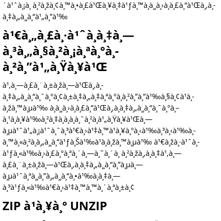
´à¹ˆà¸¡à¸ à¸²à¸žà¸¢à¸™à¸•à¸£à¹Œà¸¥à¸‡à¹ƒà¸™à¸­à¸¸à¸›à¸à¸£à¸“à¹Œà¸‚à¸­
à¸‡à¸„à¸¸à¸“à¹„à¸”à¹‰
à¹€à¸„à¸£à¸·à¹ˆà¸­à¸‡à¸—
à¸³à¸„à¸§à¸²à¸¡à¸ªà¸°à¸­
à¸²à¸”à¹„à¸Ÿà¸¥à¹Œ
à¹‚à¸—à¸£à¸¨à¸±à¸žà¸—à¹Œà¸‚à¸­
à¸‡à¸„à¸¸à¸“à¸ˆà¸°à¸¢à¸±à¸‡à¸„à¸‡à¸ªà¸°à¸­à¸²à¸”à¸”à¹‰à¸§à¸¢à¹à¸­
à¸žà¸™à¸µà¹‰ à¸­à¸¸à¸›à¸à¸£à¸“à¹Œà¸‚à¸­à¸‡à¸„à¸¸à¸“à¸ˆà¸°à¸–
à¸¹à¸à¸¥à¹‰à¸²à¸‡à¸­à¸­à¸à¸ˆà¸²à¸à¹„à¸Ÿà¸¥à¹Œà¸—
à¸µà¹ˆà¹„à¸¡à¹ˆà¸ˆà¸³à¹€à¸›à¹‡à¸™à¹à¸¥à¸°à¸‹à¹‰à¸³à¸‹à¹‰à¸­
à¸™à¸«à¸²à¸à¸„à¸¸à¸“à¹ƒà¸Šà¹‰à¹à¸­à¸žà¸™à¸µà¹‰ à¹€à¸žà¸·à¹ˆà¸­
à¹ƒà¸«à¹‰à¸›à¸£à¸°à¸ªà¸´à¸—à¸˜à¸´à¸ à¸²à¸žà¸‚à¸­à¸‡à¹‚à¸—
à¸£à¸¨à¸±à¸žà¸—à¹Œà¸‚à¸­à¸‡à¸„à¸¸à¸“à¸”à¸µà¸—
à¸µà¹ˆà¸ªà¸¸à¸”à¸„à¸¸à¸“à¸•à¹‰à¸­à¸‡à¸—
à¸³à¹ƒà¸«à¹‰à¹€à¸›à¹‡à¸™à¸™à¸´à¸ªà¸±à¸¢
ZIP à¹à¸¥à¸° UNZIP