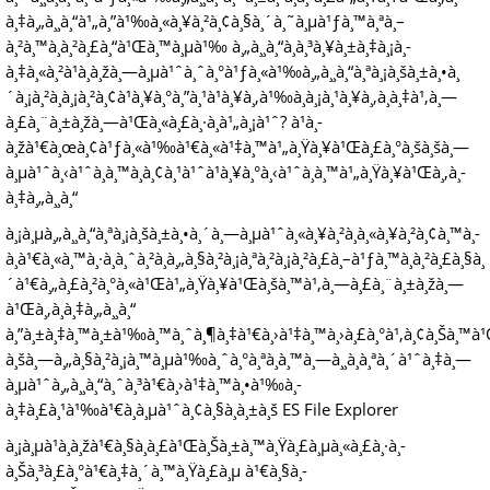
à¸‡à¸„à¸¸à¸“à¹„à¸”à¹‰à¸«à¸¥à¸²à¸¢à¸§à¸´à¸˜à¸µà¹ƒà¸™à¸ªà¸–
à¸²à¸™à¸à¸²à¸£à¸“à¹Œà¸™à¸µà¹‰ à¸„à¸¸à¸“à¸à¸³à¸¥à¸±à¸‡à¸¡à¸­
à¸‡à¸«à¸²à¹à¸­à¸žà¸—à¸µà¹ˆà¸ˆà¸°à¹ƒà¸«à¹‰à¸„à¸¸à¸“à¸ªà¸¡à¸šà¸±à¸•à¸
´à¸¡à¸²à¸à¸¡à¸²à¸¢à¹à¸¥à¸°à¸”à¸¹à¹à¸¥à¸‚à¹‰à¸­à¸¡à¸¹à¸¥à¸‚à¸­à¸‡à¹‚à¸—
à¸£à¸¨à¸±à¸žà¸—à¹Œà¸«à¸£à¸·à¸­à¹„à¸¡à¹ˆ? à¹à¸­
à¸žà¹€à¸œà¸¢à¹ƒà¸«à¹‰à¹€à¸«à¹‡à¸™à¹„à¸Ÿà¸¥à¹Œà¸£à¸°à¸šà¸šà¸—
à¸µà¹ˆà¸‹à¹ˆà¸­à¸™à¸­à¸¢à¸¹à¹ˆà¹à¸¥à¸°à¸‹à¹ˆà¸­à¸™à¹„à¸Ÿà¸¥à¹Œà¸‚à¸­
à¸‡à¸„à¸¸à¸“
à¸¡à¸µà¸„à¸¸à¸“à¸ªà¸¡à¸šà¸±à¸•à¸´à¸—à¸µà¹ˆà¸«à¸¥à¸²à¸à¸«à¸¥à¸²à¸¢à¸™à¸­
à¸à¹€à¸«à¸™à¸·à¸­à¸ˆà¸²à¸à¸„à¸§à¸²à¸¡à¸ªà¸²à¸¡à¸²à¸£à¸–à¹ƒà¸™à¸à¸²à¸£à¸§à¸
´à¹€à¸„à¸£à¸²à¸°à¸«à¹Œà¹„à¸Ÿà¸¥à¹Œà¸šà¸™à¹‚à¸—à¸£à¸¨à¸±à¸žà¸—
à¹Œà¸‚à¸­à¸‡à¸„à¸¸à¸“
à¸”à¸±à¸‡à¸™à¸±à¹‰à¸™à¸ˆà¸¶à¸‡à¹€à¸›à¹‡à¸™à¸›à¸£à¸°à¹‚à¸¢à¸Šà¸™à
à¸šà¸—à¸„à¸§à¸²à¸¡à¸™à¸µà¹‰à¸ˆà¸°à¸ªà¸­à¸™à¸—à¸¸à¸à¸ªà¸´à¹ˆà¸‡à¸—
à¸µà¹ˆà¸„à¸¸à¸“à¸ˆà¸³à¹€à¸›à¹‡à¸™à¸•à¹‰à¸­
à¸‡à¸£à¸¹à¹‰à¹€à¸à¸µà¹ˆà¸¢à¸§à¸à¸±à¸š ES File Explorer
à¸¡à¸µà¹à¸­à¸žà¹€à¸§à¸­à¸£à¹Œà¸Šà¸±à¸™à¸Ÿà¸£à¸µà¸«à¸£à¸·à¸­
à¸Šà¸³à¸£à¸°à¹€à¸‡à¸´à¸™à¸Ÿà¸£à¸µ à¹€à¸§à¸­