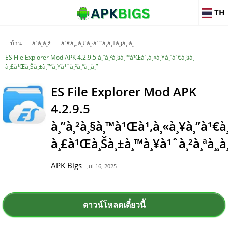
TH
บ้าน
à¹à¸­à¸ž
à¹€à¸„à¸£à¸·à¹ˆà¸­à¸‡à¸¡à¸·à¸­
ES File Explorer Mod APK 4.2.9.5 à¸”à¸²à¸§à¸™à¹Œà¹‚à¸«à¸¥à¸”à¹€à¸§à¸­
à¸£à¹Œà¸Šà¸±à¸™à¸¥à¹ˆà¸²à¸ªà¸¸à¸”
ES File Explorer Mod APK
4.2.9.5
à¸”à¸²à¸§à¸™à¹Œà¹‚à¸«à¸¥à¸”à¹€à¸
à¸£à¹Œà¸Šà¸±à¸™à¸¥à¹ˆà¸²à¸ªà¸¸à
APK Bigs
- Jul 16, 2025
ดาวน์โหลดเดี๋ยวนี้