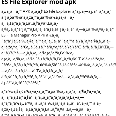
ES File Explorer mod apk
à¸£à¸¸à¹ˆà¸™ APK à¸‚à¸­à¸‡ ES File Explorer à¸”à¸µà¸—à¸µà¹ˆà¸ªà¸¸à¸”
à¹ƒà¸Šà¹‰à¹à¸­à¸žà¸™à¸µà¹‰à¹€à¸žà¸·à¹ˆà¸­
à¸ˆà¸±à¸”à¸à¸²à¸£à¹„à¸Ÿà¸¥à¹Œà¸‚à¸­
à¸‡à¸„à¸¸à¸“à¹ƒà¸™à¸£à¸¹à¸›à¹à¸šà¸šà¹ƒà¸«à¸¡à¹ˆà¸—à¸±à¹‰à¸‡à¸«à¸¡à¸”
ES File Manager Pro APK à¹€à¸›à¸
´à¸”à¹ƒà¸Šà¹‰à¸‡à¸²à¸™à¸à¸²à¸£à¸‹à¹ˆà¸­à¸™à¹à¸¥à¸°à¸¥à¹‡à¸­à¸„à¹à¸­
à¸›à¸žà¸¥à¸´à¹€à¸„à¸Šà¸±à¸™à¹à¸¥à¸°à¹„à¸Ÿà¸¥à¹Œ à¸ªà¸¡à¸²à¸£à¹Œà¸—
à¹‚à¸Ÿà¸™à¸—à¸¸à¸à¸•à¸±à¸§à¸¡à¸²à¸žà¸£à¹‰à¸­
à¸¡à¸à¸±à¸šà¸•à¸±à¸§à¸ˆà¸±à¸”à¸à¸²à¸£à¹„à¸Ÿà¸¥à¹Œ à¹à¸­à¸›à¸žà¸¥à¸
´à¹€à¸„à¸Šà¸±à¸™à¸™à¸µà¹‰à¸Šà¹ˆà¸§à¸¢à¹ƒà¸«à¹‰à¸„à¸¸à¸“à¸ˆà¸±à¸”à
—à¸£à¸¨à¸±à¸žà¸—à¹Œà¸‚à¸­à¸‡à¸„à¸¸à¸“
à¹à¸•à¹ˆà¸¡à¸±à¸™à¹„à¸¡à¹ˆà¹„à¸”à¹‰à¸—à¸³à¸«à¸™à¹‰à¸²à¸—
à¸µà¹ˆà¸­à¸·à¹ˆà¸™à¹ƒà¸”
à¸”à¹‰à¸§à¸¢à¹€à¸«à¸•à¸¸à¸™à¸µà¹‰à¸„à¸¸à¸“à¸ˆà¸¶à¸‡à¸–à¸¹à¸
à¸ˆà¸³à¸à¸±à¸” à¸§à¹ˆà¸²à¸„à¸¸à¸“à¸ªà¸²à¸¡à¸²à¸£à¸–à¸—
à¸³à¸ªà¸³à¹€à¸£à¹‡à¸ˆà¹„à¸”à¹‰à¸¡à¸²à¸à¹à¸„à¹ˆà¹„à¸«à¸™ à¹à¸­
à¸žà¸•à¸±à¸§à¸ˆà¸±à¸”à¸à¸²à¸£à¹„à¸Ÿà¸¥à¹Œà¸—à¸µà¹ˆà¸­
à¸™à¸¸à¸à¸²à¸•à¹ƒà¸«à¹‰à¸„à¸¸à¸“à¸ˆà¸±à¸”à¸à¸²à¸£à¹„à¸Ÿà¸¥à¹Œà¸‚à¸­