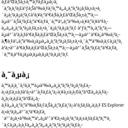
à¸£à¹Œà¸Šà¸±à¸™à¸Ÿà¸£à¸µà¸›à¸
´à¸”à¸à¸²à¸£à¹ƒà¸Šà¹‰à¸‡à¸²à¸™à¸„à¸¸à¸“à¸ªà¸¡à¸šà¸±à¸•à¸
´à¸¡à¸²à¸à¸¡à¸²à¸¢à¹à¸¥à¸°à¹€à¸§à¸­à¸£à¹Œà¸Šà¸±à¸™à¸—
à¸µà¹ˆà¸Šà¸³à¸£à¸°à¹€à¸‡à¸´à¸™à¹„à¸”à¹‰à¸›à¸¥à¸”à¸¥à¹‡à¸­
à¸„à¸„à¸¸à¸“à¸ªà¸¡à¸šà¸±à¸•à¸´à¸¡à¸²à¸à¸¡à¸²à¸¢ à¹ƒà¸™à¸‚à¸“à¸°à¸—
à¸µà¹ˆà¹à¸­à¸žà¹€à¸§à¸­à¸£à¹Œà¸Šà¸±à¸™à¸—à¸µà¹ˆà¹€à¸‚à¹‰à¸²à¸–
à¸¶à¸‡à¹„à¸”à¹‰à¸¡à¸µà¸„à¸¸à¸“à¸ªà¸¡à¸šà¸±à¸•à¸´à¸™à¹‰à¸­à¸¢à¸¡à¸²à¸
à¹à¸•à¹ˆà¹€à¸§à¸­à¸£à¹Œà¸Šà¸±à¸™à¸—à¸µà¹ˆà¸Šà¸³à¸£à¸°à¹€à¸‡à¸
´à¸™à¸à¹‡à¸¡à¸µà¸­à¸µà¸à¸¡à¸²à¸à¸¡à¸²à¸¢
à¸˜à¸µà¸¡
à¸™à¸­à¸à¸ˆà¸²à¸à¸™à¸µà¹‰à¸„à¸¸à¸“à¸ªà¸²à¸¡à¸²à¸£à¸–
à¸›à¸£à¸±à¸šà¹à¸•à¹ˆà¸‡à¸£à¸¹à¸›à¸¥à¸±à¸à¸©à¸“à¹Œà¸‚à¸­à¸‡à¸­
à¸¸à¸›à¸à¸£à¸“à¹Œà¸‚à¸­
à¸‡à¸„à¸¸à¸“à¸”à¹‰à¸§à¸¢à¸Šà¸¸à¸”à¸£à¸¹à¸›à¹à¸šà¸šà¸‚à¸­à¸‡ ES Explorer
à¸«à¸²à¸à¸„à¹ˆà¸²à¹€à¸£à¸
´à¹ˆà¸¡à¸•à¹‰à¸™à¹„à¸¡à¹ˆà¹€à¸«à¸¡à¸²à¸°à¸à¸±à¸šà¸£à¸ªà¸™à¸
´à¸¢à¸¡à¸‚à¸­à¸‡à¸„à¸¸à¸“à¸„à¸¸à¸“à¸ªà¸²à¸¡à¸²à¸£à¸–