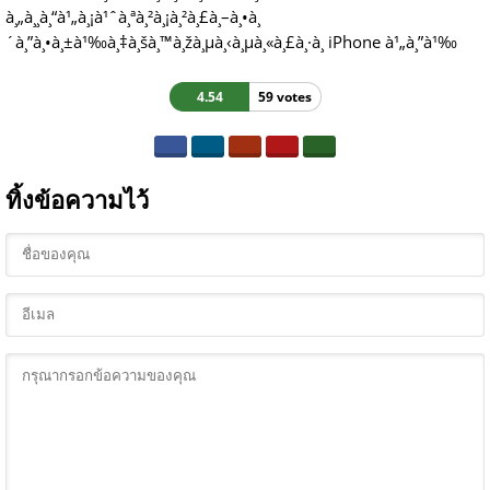
à¸„à¸¸à¸“à¹„à¸¡à¹ˆà¸ªà¸²à¸¡à¸²à¸£à¸–à¸•à¸
´à¸”à¸•à¸±à¹‰à¸‡à¸šà¸™à¸žà¸µà¸‹à¸µà¸«à¸£à¸·à¸­ iPhone à¹„à¸”à¹‰
4.54
59 votes
ทิ้งข้อความไว้