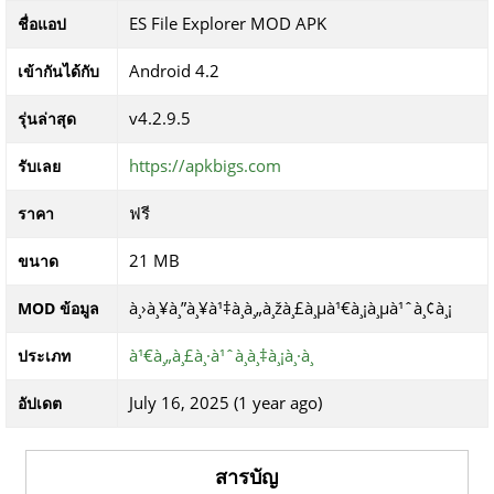
ES File Explorer MOD APK
ชื่อแอป
Android 4.2
เข้ากันได้กับ
v4.2.9.5
รุ่นล่าสุด
https://apkbigs.com
รับเลย
ฟรี
ราคา
21 MB
ขนาด
à¸›à¸¥à¸”à¸¥à¹‡à¸­à¸„à¸žà¸£à¸µà¹€à¸¡à¸µà¹ˆà¸¢à¸¡
MOD ข้อมูล
à¹€à¸„à¸£à¸·à¹ˆà¸­à¸‡à¸¡à¸·à¸­
ประเภท
July 16, 2025 (1 year ago)
อัปเดต
สารบัญ