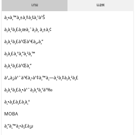
เกม
แอพ
à¸«à¸™à¸±à¸‡à¸šà¸¹à¹Š
à¸à¸²à¸£à¸œà¸ˆà¸à¸ à¸±à¸¢
à¸­à¸²à¸£à¹Œà¹€à¸„à¸”
à¸à¸£à¸°à¸”à¸²à¸™
à¸à¸²à¸£à¹Œà¸”
à¹„à¸¡à¹ˆà¹€à¸›à¹‡à¸™à¸—à¸²à¸‡à¸à¸²à¸£
à¸à¸²à¸£à¸•à¹ˆà¸­à¸ªà¸¹à¹‰
à¸•à¸£à¸£à¸à¸°
MOBA
à¸”à¸™à¸•à¸£à¸µ