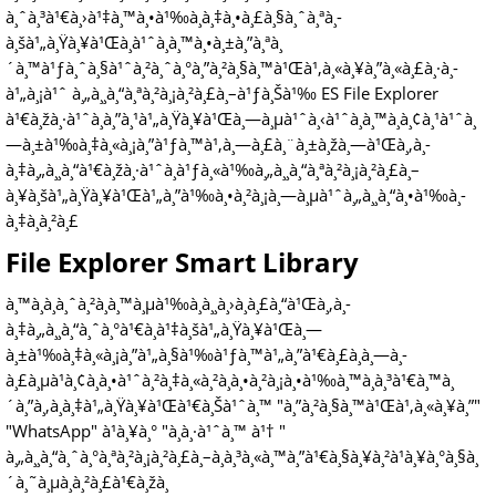
à¸ˆà¸³à¹€à¸›à¹‡à¸™à¸•à¹‰à¸­à¸‡à¸•à¸£à¸§à¸ˆà¸ªà¸­
à¸šà¹„à¸Ÿà¸¥à¹Œà¸à¹ˆà¸­à¸™à¸•à¸±à¸”à¸ªà¸
´à¸™à¹ƒà¸ˆà¸§à¹ˆà¸²à¸ˆà¸°à¸”à¸²à¸§à¸™à¹Œà¹‚à¸«à¸¥à¸”à¸«à¸£à¸·à¸­
à¹„à¸¡à¹ˆ à¸„à¸¸à¸“à¸ªà¸²à¸¡à¸²à¸£à¸–à¹ƒà¸Šà¹‰ ES File Explorer
à¹€à¸žà¸·à¹ˆà¸­à¸”à¸¹à¹„à¸Ÿà¸¥à¹Œà¸—à¸µà¹ˆà¸‹à¹ˆà¸­à¸™à¸­à¸¢à¸¹à¹ˆà¸
—à¸±à¹‰à¸‡à¸«à¸¡à¸”à¹ƒà¸™à¹‚à¸—à¸£à¸¨à¸±à¸žà¸—à¹Œà¸‚à¸­
à¸‡à¸„à¸¸à¸“à¹€à¸žà¸·à¹ˆà¸­à¹ƒà¸«à¹‰à¸„à¸¸à¸“à¸ªà¸²à¸¡à¸²à¸£à¸–
à¸¥à¸šà¹„à¸Ÿà¸¥à¹Œà¹„à¸”à¹‰à¸•à¸²à¸¡à¸—à¸µà¹ˆà¸„à¸¸à¸“à¸•à¹‰à¸­
à¸‡à¸à¸²à¸£
File Explorer Smart Library
à¸™à¸­à¸à¸ˆà¸²à¸à¸™à¸µà¹‰à¸­à¸¸à¸›à¸à¸£à¸“à¹Œà¸‚à¸­
à¸‡à¸„à¸¸à¸“à¸ˆà¸°à¹€à¸à¹‡à¸šà¹„à¸Ÿà¸¥à¹Œà¸—
à¸±à¹‰à¸‡à¸«à¸¡à¸”à¹„à¸§à¹‰à¹ƒà¸™à¹„à¸”à¹€à¸£à¸à¸—à¸­
à¸£à¸µà¹à¸¢à¸à¸•à¹ˆà¸²à¸‡à¸«à¸²à¸à¸•à¸²à¸¡à¸•à¹‰à¸™à¸à¸³à¹€à¸™à¸
´à¸”à¸‚à¸­à¸‡à¹„à¸Ÿà¸¥à¹Œà¹€à¸Šà¹ˆà¸™ "à¸”à¸²à¸§à¸™à¹Œà¹‚à¸«à¸¥à¸”"
"WhatsApp" à¹à¸¥à¸° "à¸­à¸·à¹ˆà¸™ à¹† "
à¸„à¸¸à¸“à¸ˆà¸°à¸ªà¸²à¸¡à¸²à¸£à¸–à¸à¸³à¸«à¸™à¸”à¹€à¸§à¸¥à¸²à¹à¸¥à¸°à¸§à¸
´à¸˜à¸µà¸à¸²à¸£à¹€à¸žà¸