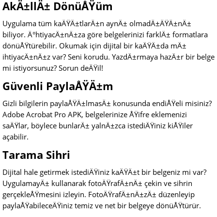
AkÄ±llÄ± DönüÅŸüm
Uygulama tüm kaÄŸÄ±tlarÄ±n aynÄ± olmadÄ±ÄŸÄ±nÄ±
biliyor. Ä°htiyacÄ±nÄ±za göre belgelerinizi farklÄ± formatlara
dönüÅŸtürebilir. Okumak için dijital bir kaÄŸÄ±da mÄ±
ihtiyacÄ±nÄ±z var? Seni korudu. YazdÄ±rmaya hazÄ±r bir belge
mi istiyorsunuz? Sorun deÄŸil!
Güvenli PaylaÅŸÄ±m
Gizli bilgilerin paylaÅŸÄ±lmasÄ± konusunda endiÅŸeli misiniz?
Adobe Acrobat Pro APK, belgelerinize ÅŸifre eklemenizi
saÄŸlar, böylece bunlarÄ± yalnÄ±zca istediÄŸiniz kiÅŸiler
açabilir.
Tarama Sihri
Dijital hale getirmek istediÄŸiniz kaÄŸÄ±t bir belgeniz mi var?
UygulamayÄ± kullanarak fotoÄŸrafÄ±nÄ± çekin ve sihrin
gerçekleÅŸmesini izleyin. FotoÄŸrafÄ±nÄ±zÄ± düzenleyip
paylaÅŸabileceÄŸiniz temiz ve net bir belgeye dönüÅŸtürür.