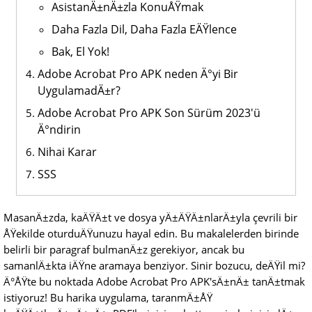
AsistanÄ±nÄ±zla KonuÅŸmak
Daha Fazla Dil, Daha Fazla EÄŸlence
Bak, El Yok!
Adobe Acrobat Pro APK neden Ä°yi Bir
UygulamadÄ±r?
Adobe Acrobat Pro APK Son Sürüm 2023'ü
Ä°ndirin
Nihai Karar
SSS
MasanÄ±zda, kaÄŸÄ±t ve dosya yÄ±ÄŸÄ±nlarÄ±yla çevrili bir
ÅŸekilde oturduÄŸunuzu hayal edin. Bu makalelerden birinde
belirli bir paragraf bulmanÄ±z gerekiyor, ancak bu
samanlÄ±kta iÄŸne aramaya benziyor. Sinir bozucu, deÄŸil mi?
Ä°ÅŸte bu noktada Adobe Acrobat Pro APK'sÄ±nÄ± tanÄ±tmak
istiyoruz! Bu harika uygulama, taranmÄ±ÅŸ