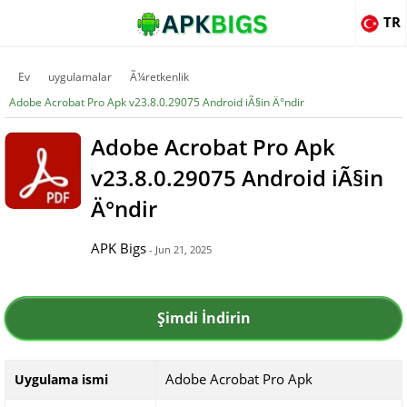
TR
Ev
uygulamalar
Ã¼retkenlik
Adobe Acrobat Pro Apk v23.8.0.29075 Android iÃ§in Ä°ndir
Adobe Acrobat Pro Apk
v23.8.0.29075 Android iÃ§in
Ä°ndir
APK Bigs
- Jun 21, 2025
Şimdi İndirin
Adobe Acrobat Pro Apk
Uygulama ismi