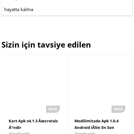
hayatta kalma
Sizin için tavsiye edilen
Kart Apk v4.1.3 Ãœcretsiz
Modilimitado Apk 1.0.4
Ä°ndir
Android iÃ§in En Son
Ã¼retkenlik
Ã¼retkenlik
SÃ¼rÃ¼mÃ¼ Ä°ndirin