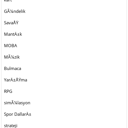
GÃ¼ndelik
SavaÅŸ
MantÄ±k
MOBA
MÃ¼zik
Bulmaca
YarÄ±ÅŸma
RPG
simÃ¼lasyon
Spor DallarÄ±
strateji