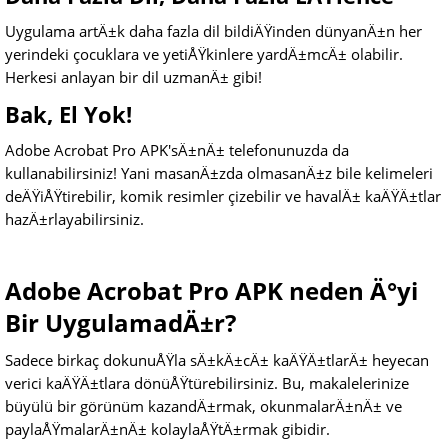
Uygulama artÄ±k daha fazla dil bildiÄŸinden dünyanÄ±n her
yerindeki çocuklara ve yetiÅŸkinlere yardÄ±mcÄ± olabilir.
Herkesi anlayan bir dil uzmanÄ± gibi!
Bak, El Yok!
Adobe Acrobat Pro APK'sÄ±nÄ± telefonunuzda da
kullanabilirsiniz! Yani masanÄ±zda olmasanÄ±z bile kelimeleri
deÄŸiÅŸtirebilir, komik resimler çizebilir ve havalÄ± kaÄŸÄ±tlar
hazÄ±rlayabilirsiniz.
Adobe Acrobat Pro APK neden Ä°yi
Bir UygulamadÄ±r?
Sadece birkaç dokunuÅŸla sÄ±kÄ±cÄ± kaÄŸÄ±tlarÄ± heyecan
verici kaÄŸÄ±tlara dönüÅŸtürebilirsiniz. Bu, makalelerinize
büyülü bir görünüm kazandÄ±rmak, okunmalarÄ±nÄ± ve
paylaÅŸmalarÄ±nÄ± kolaylaÅŸtÄ±rmak gibidir.