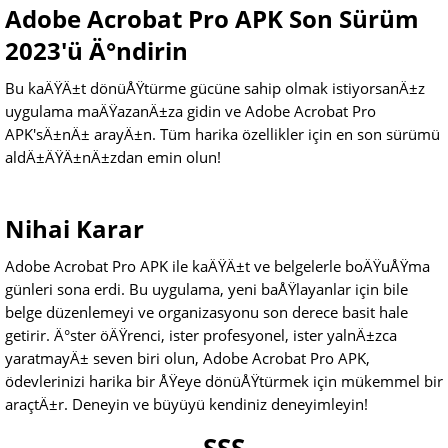
Adobe Acrobat Pro APK Son Sürüm
2023'ü Ä°ndirin
Bu kaÄŸÄ±t dönüÅŸtürme gücüne sahip olmak istiyorsanÄ±z
uygulama maÄŸazanÄ±za gidin ve Adobe Acrobat Pro
APK'sÄ±nÄ± arayÄ±n. Tüm harika özellikler için en son sürümü
aldÄ±ÄŸÄ±nÄ±zdan emin olun!
Nihai Karar
Adobe Acrobat Pro APK ile kaÄŸÄ±t ve belgelerle boÄŸuÅŸma
günleri sona erdi. Bu uygulama, yeni baÅŸlayanlar için bile
belge düzenlemeyi ve organizasyonu son derece basit hale
getirir. Ä°ster öÄŸrenci, ister profesyonel, ister yalnÄ±zca
yaratmayÄ± seven biri olun, Adobe Acrobat Pro APK,
ödevlerinizi harika bir ÅŸeye dönüÅŸtürmek için mükemmel bir
araçtÄ±r. Deneyin ve büyüyü kendiniz deneyimleyin!