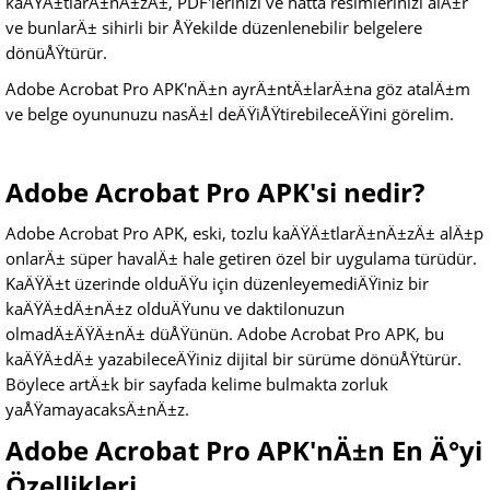
kaÄŸÄ±tlarÄ±nÄ±zÄ±, PDF'lerinizi ve hatta resimlerinizi alÄ±r
ve bunlarÄ± sihirli bir ÅŸekilde düzenlenebilir belgelere
dönüÅŸtürür.
Adobe Acrobat Pro APK'nÄ±n ayrÄ±ntÄ±larÄ±na göz atalÄ±m
ve belge oyununuzu nasÄ±l deÄŸiÅŸtirebileceÄŸini görelim.
Adobe Acrobat Pro APK'si nedir?
Adobe Acrobat Pro APK, eski, tozlu kaÄŸÄ±tlarÄ±nÄ±zÄ± alÄ±p
onlarÄ± süper havalÄ± hale getiren özel bir uygulama türüdür.
KaÄŸÄ±t üzerinde olduÄŸu için düzenleyemediÄŸiniz bir
kaÄŸÄ±dÄ±nÄ±z olduÄŸunu ve daktilonuzun
olmadÄ±ÄŸÄ±nÄ± düÅŸünün. Adobe Acrobat Pro APK, bu
kaÄŸÄ±dÄ± yazabileceÄŸiniz dijital bir sürüme dönüÅŸtürür.
Böylece artÄ±k bir sayfada kelime bulmakta zorluk
yaÅŸamayacaksÄ±nÄ±z.
Adobe Acrobat Pro APK'nÄ±n En Ä°yi
Özellikleri