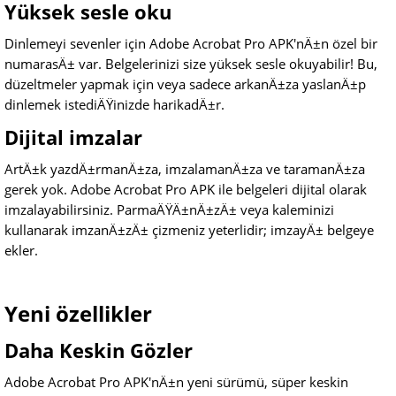
Yüksek sesle oku
Dinlemeyi sevenler için Adobe Acrobat Pro APK'nÄ±n özel bir
numarasÄ± var. Belgelerinizi size yüksek sesle okuyabilir! Bu,
düzeltmeler yapmak için veya sadece arkanÄ±za yaslanÄ±p
dinlemek istediÄŸinizde harikadÄ±r.
Dijital imzalar
ArtÄ±k yazdÄ±rmanÄ±za, imzalamanÄ±za ve taramanÄ±za
gerek yok. Adobe Acrobat Pro APK ile belgeleri dijital olarak
imzalayabilirsiniz. ParmaÄŸÄ±nÄ±zÄ± veya kaleminizi
kullanarak imzanÄ±zÄ± çizmeniz yeterlidir; imzayÄ± belgeye
ekler.
Yeni özellikler
Daha Keskin Gözler
Adobe Acrobat Pro APK'nÄ±n yeni sürümü, süper keskin