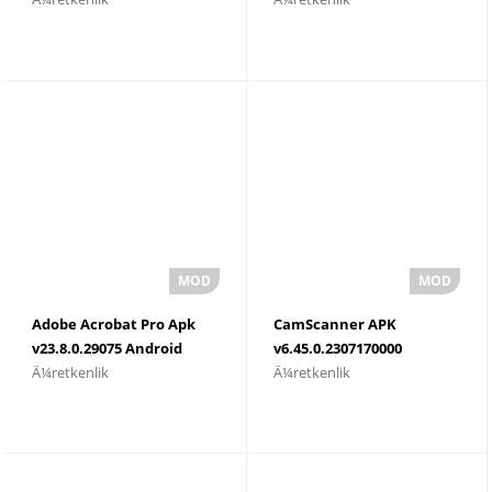
Adobe Acrobat Pro Apk
CamScanner APK
v23.8.0.29075 Android
v6.45.0.2307170000
Ã¼retkenlik
Ã¼retkenlik
iÃ§in Ä°ndir
Android iÃ§in
Ä°ndirAndroid iÃ§in