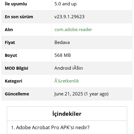
5.0 and up
İle uyumlu
v23.9.1.29623
En son sürüm
com.adobe.reader
Alın
Bedava
Fiyat
568 MB
Boyut
Android iÃ§in
MOD Bilgisi
Ã¼retkenlik
Kategori
June 21, 2025 (1 year ago)
Güncelleme
İçindekiler
Adobe Acrobat Pro APK'si nedir?