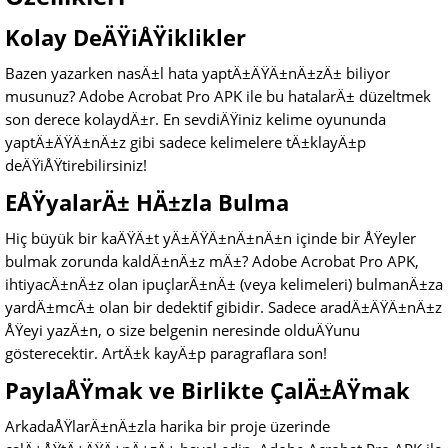
Kolay DeÄŸiÅŸiklikler
Bazen yazarken nasÄ±l hata yaptÄ±ÄŸÄ±nÄ±zÄ± biliyor
musunuz? Adobe Acrobat Pro APK ile bu hatalarÄ± düzeltmek
son derece kolaydÄ±r. En sevdiÄŸiniz kelime oyununda
yaptÄ±ÄŸÄ±nÄ±z gibi sadece kelimelere tÄ±klayÄ±p
deÄŸiÅŸtirebilirsiniz!
EÅŸyalarÄ± HÄ±zla Bulma
Hiç büyük bir kaÄŸÄ±t yÄ±ÄŸÄ±nÄ±nÄ±n içinde bir ÅŸeyler
bulmak zorunda kaldÄ±nÄ±z mÄ±? Adobe Acrobat Pro APK,
ihtiyacÄ±nÄ±z olan ipuçlarÄ±nÄ± (veya kelimeleri) bulmanÄ±za
yardÄ±mcÄ± olan bir dedektif gibidir. Sadece aradÄ±ÄŸÄ±nÄ±z
ÅŸeyi yazÄ±n, o size belgenin neresinde olduÄŸunu
gösterecektir. ArtÄ±k kayÄ±p paragraflara son!
PaylaÅŸmak ve Birlikte ÇalÄ±ÅŸmak
ArkadaÅŸlarÄ±nÄ±zla harika bir proje üzerinde