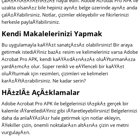
çalÄ±ÅŸtÄ±ÄŸÄ±nÄ±zÄ± hayal edin. Adobe Acrobat Pro APK ile
uzakta olsanÄ±z bile hepiniz aynÄ± belge üzerinde aynÄ± anda
çalÄ±ÅŸabilirsiniz. Notlar, çizimler ekleyebilir ve fikirlerinizi
herkesle paylaÅŸabilirsiniz.
Kendi Makalelerinizi Yapmak
Bu uygulamayla kaÄŸÄ±t sanatçÄ±sÄ± olabilirsiniz! Bir araya
getirmek istediÄŸiniz bazÄ± resim ve kelimeleriniz varsa Adobe
Acrobat Pro APK, kendi kaÄŸÄ±dÄ±nÄ±zÄ± oluÅŸturmanÄ±za
yardÄ±mcÄ± olur. Süper renkli ve eÄŸlenceli bir kaÄŸÄ±t
oluÅŸturmak için resimleri, çizimleri ve kelimeleri
karÄ±ÅŸtÄ±rabilirsiniz. Ne kadar serin?
HÄ±zlÄ± AçÄ±klamalar
Adobe Acrobat Pro APK ile belgelerinizi tÄ±pkÄ± gerçek bir
kalemle iÅŸaretlediÄŸiniz gibi iÅŸaretleyebilirsiniz! Belgelerinizi
daha da anlaÅŸÄ±lÄ±r hale getirmek için notlar ekleyin,
ÅŸekiller çizin, önemli noktalarÄ±n altÄ±nÄ± çizin ve metni
vurgulayÄ±n.