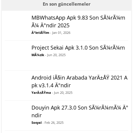
En son güncellemeler
MBWhatsApp Apk 9.83 Son SÃ¼rÃ¼m
Ã¼ Ä°ndir 2025
Ä°letiÅŸim
- Jan 01, 2026
Project Sekai Apk 3.1.0 Son SÃ¼rÃ¼m
MÃ¼zik
- Jun 20, 2025
Android iÃ§in Arabada YarÄ±ÅŸ 2021 A
pk v3.1.4 Ä°ndir
YarÄ±ÅŸma
- Jun 20, 2025
Douyin Apk 27.3.0 Son SÃ¼rÃ¼mÃ¼ Ä°
ndir
Sosyal
- Feb 26, 2025