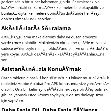
gözlere sahip bir süper kahraman gibidir. Resimlerdeki ve
kaÄŸÄ±tlardaki en karmaÅŸÄ±k kelimeleri bile okuyabilir ve
bunlarÄ± dijital kelimelere dönüÅŸtürdüÄŸünde her ÅŸeyin
doÄŸru olmasÄ±nÄ± saÄŸlar.
AkÄ±llÄ±larÄ± SÄ±ralama
ArtÄ±k uygulama makalelerinizi daha iyi düzenlemenize
yardÄ±mcÄ± olabilir. Makalenizin okulla mÄ±, iÅŸle mi yoksa
sadece eÄŸlenceyle mi ilgili olduÄŸunu bilir ve onlarÄ± doÄŸru
yere koyar. ArtÄ±k daÄŸÄ±nÄ±k kaÄŸÄ±t yÄ±ÄŸÄ±nlarÄ±na
son!
AsistanÄ±nÄ±zla KonuÅŸmak
Bazen tabletinle nasÄ±l konuÅŸtuÄŸunu biliyor musun? ArtÄ±k
tabletiniz Adobe Acrobat Pro APK konusunda size yardÄ±mcÄ±
olabilir. Ona bir kelimeyi deÄŸiÅŸtirmek veya bir ÅŸey bulmak
gibi ne yapmak istediÄŸinizi söyleyin, o da sizi dinleyip sizin
için yapsÄ±n.
Daha Fazla Dil, Daha Fazla EÄŸlence