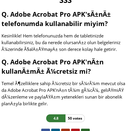
SSS
Q. Adobe Acrobat Pro APK'sÄ±nÄ±
telefonumda kullanabilir miyim?
Kesinlikle! Hem telefonunuzda hem de tabletinizde
kullanabilirsiniz, bu da nerede olursanÄ±z olun belgeleriniz
Ã¼zerinde Ã§alÄ±ÅŸmayÄ± son derece kolay hale getirir.
Q. Adobe Acrobat Pro APK'nÄ±n
kullanÄ±mÄ± Ã¼cretsiz mi?
Temel Ã¶zelliklere sahip Ã¼cretsiz bir sÃ¼rÃ¼m mevcut olsa
da Adobe Acrobat Pro APK'nÄ±n tÃ¼m gÃ¼cÃ¼, geliÅŸmiÅŸ
dÃ¼zenleme ve paylaÅŸÄ±m yetenekleri sunan bir abonelik
planÄ±yla birlikte gelir.
4.8
50 votes