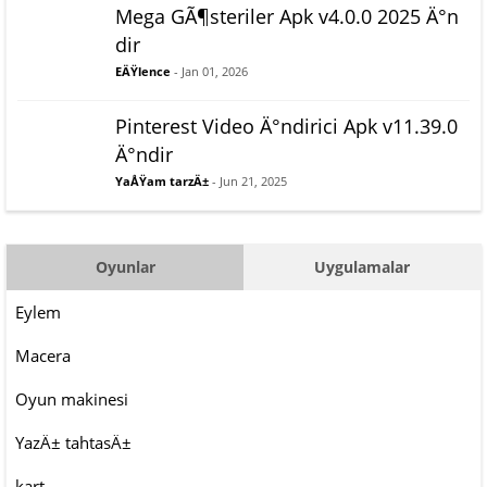
Mega GÃ¶steriler Apk v4.0.0 2025 Ä°n
dir
EÄŸlence
- Jan 01, 2026
Pinterest Video Ä°ndirici Apk v11.39.0
Ä°ndir
YaÅŸam tarzÄ±
- Jun 21, 2025
Oyunlar
Uygulamalar
Eylem
Macera
Oyun makinesi
YazÄ± tahtasÄ±
kart