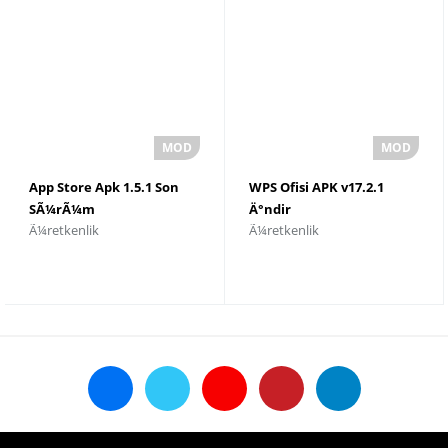
App Store Apk 1.5.1 Son
WPS Ofisi APK v17.2.1
SÃ¼rÃ¼m
Ä°ndir
Ã¼retkenlik
Ã¼retkenlik