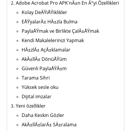
Adobe Acrobat Pro APK'nÄ±n En Ä°yi Özellikleri
Kolay DeÄŸiÅŸiklikler
EÅŸyalarÄ± HÄ±zla Bulma
PaylaÅŸmak ve Birlikte ÇalÄ±ÅŸmak
Kendi Makalelerinizi Yapmak
HÄ±zlÄ± AçÄ±klamalar
AkÄ±llÄ± DönüÅŸüm
Güvenli PaylaÅŸÄ±m
Tarama Sihri
Yüksek sesle oku
Dijital imzalar
Yeni özellikler
Daha Keskin Gözler
AkÄ±llÄ±larÄ± SÄ±ralama