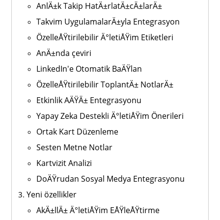
AnlÄ±k Takip HatÄ±rlatÄ±cÄ±larÄ±
Takvim UygulamalarÄ±yla Entegrasyon
ÖzelleÅŸtirilebilir Ä°letiÅŸim Etiketleri
AnÄ±nda çeviri
LinkedIn'e Otomatik BaÄŸlan
ÖzelleÅŸtirilebilir ToplantÄ± NotlarÄ±
Etkinlik AÄŸÄ± Entegrasyonu
Yapay Zeka Destekli Ä°letiÅŸim Önerileri
Ortak Kart Düzenleme
Sesten Metne Notlar
Kartvizit Analizi
DoÄŸrudan Sosyal Medya Entegrasyonu
Yeni özellikler
AkÄ±llÄ± Ä°letiÅŸim EÅŸleÅŸtirme