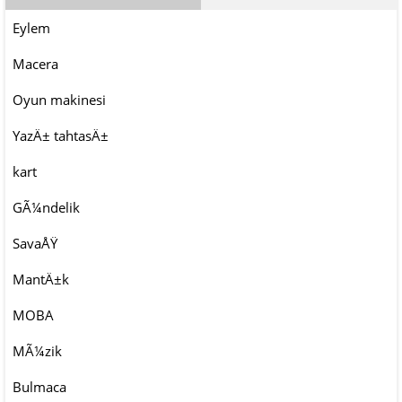
Eylem
Macera
Oyun makinesi
YazÄ± tahtasÄ±
kart
GÃ¼ndelik
SavaÅŸ
MantÄ±k
MOBA
MÃ¼zik
Bulmaca