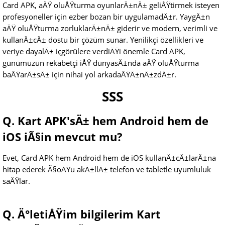
Card APK, aÄŸ oluÅŸturma oyunlarÄ±nÄ± geliÅŸtirmek isteyen
profesyoneller için ezber bozan bir uygulamadÄ±r. YaygÄ±n
aÄŸ oluÅŸturma zorluklarÄ±nÄ± giderir ve modern, verimli ve
kullanÄ±cÄ± dostu bir çözüm sunar. Yenilikçi özellikleri ve
veriye dayalÄ± içgörülere verdiÄŸi önemle Card APK,
günümüzün rekabetçi iÅŸ dünyasÄ±nda aÄŸ oluÅŸturma
baÅŸarÄ±sÄ± için nihai yol arkadaÅŸÄ±nÄ±zdÄ±r.
SSS
Q. Kart APK'sÄ± hem Android hem de
iOS iÃ§in mevcut mu?
Evet, Card APK hem Android hem de iOS kullanÄ±cÄ±larÄ±na
hitap ederek Ã§oÄŸu akÄ±llÄ± telefon ve tabletle uyumluluk
saÄŸlar.
Q. Ä°letiÅŸim bilgilerim Kart