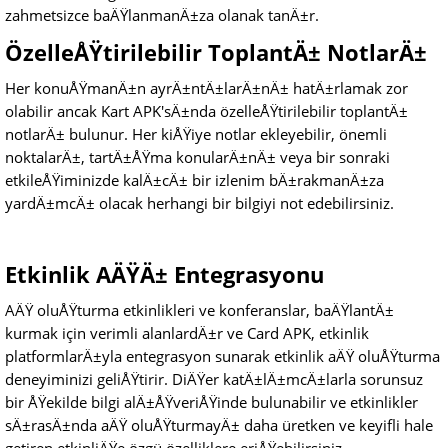
zahmetsizce baÄŸlanmanÄ±za olanak tanÄ±r.
ÖzelleÅŸtirilebilir ToplantÄ± NotlarÄ±
Her konuÅŸmanÄ±n ayrÄ±ntÄ±larÄ±nÄ± hatÄ±rlamak zor
olabilir ancak Kart APK'sÄ±nda özelleÅŸtirilebilir toplantÄ±
notlarÄ± bulunur. Her kiÅŸiye notlar ekleyebilir, önemli
noktalarÄ±, tartÄ±ÅŸma konularÄ±nÄ± veya bir sonraki
etkileÅŸiminizde kalÄ±cÄ± bir izlenim bÄ±rakmanÄ±za
yardÄ±mcÄ± olacak herhangi bir bilgiyi not edebilirsiniz.
Etkinlik AÄŸÄ± Entegrasyonu
AÄŸ oluÅŸturma etkinlikleri ve konferanslar, baÄŸlantÄ±
kurmak için verimli alanlardÄ±r ve Card APK, etkinlik
platformlarÄ±yla entegrasyon sunarak etkinlik aÄŸ oluÅŸturma
deneyiminizi geliÅŸtirir. DiÄŸer katÄ±lÄ±mcÄ±larla sorunsuz
bir ÅŸekilde bilgi alÄ±ÅŸveriÅŸinde bulunabilir ve etkinlikler
sÄ±rasÄ±nda aÄŸ oluÅŸturmayÄ± daha üretken ve keyifli hale