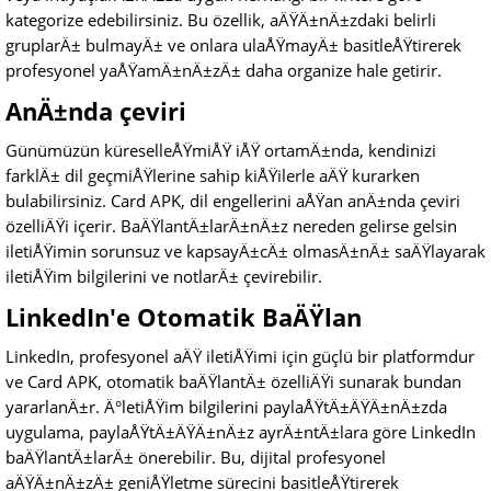
kategorize edebilirsiniz. Bu özellik, aÄŸÄ±nÄ±zdaki belirli
gruplarÄ± bulmayÄ± ve onlara ulaÅŸmayÄ± basitleÅŸtirerek
profesyonel yaÅŸamÄ±nÄ±zÄ± daha organize hale getirir.
AnÄ±nda çeviri
Günümüzün küreselleÅŸmiÅŸ iÅŸ ortamÄ±nda, kendinizi
farklÄ± dil geçmiÅŸlerine sahip kiÅŸilerle aÄŸ kurarken
bulabilirsiniz. Card APK, dil engellerini aÅŸan anÄ±nda çeviri
özelliÄŸi içerir. BaÄŸlantÄ±larÄ±nÄ±z nereden gelirse gelsin
iletiÅŸimin sorunsuz ve kapsayÄ±cÄ± olmasÄ±nÄ± saÄŸlayarak
iletiÅŸim bilgilerini ve notlarÄ± çevirebilir.
LinkedIn'e Otomatik BaÄŸlan
LinkedIn, profesyonel aÄŸ iletiÅŸimi için güçlü bir platformdur
ve Card APK, otomatik baÄŸlantÄ± özelliÄŸi sunarak bundan
yararlanÄ±r. Ä°letiÅŸim bilgilerini paylaÅŸtÄ±ÄŸÄ±nÄ±zda
uygulama, paylaÅŸtÄ±ÄŸÄ±nÄ±z ayrÄ±ntÄ±lara göre LinkedIn
baÄŸlantÄ±larÄ± önerebilir. Bu, dijital profesyonel
aÄŸÄ±nÄ±zÄ± geniÅŸletme sürecini basitleÅŸtirerek