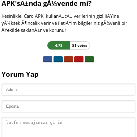
APK'sÄ±nda gÃ¼vende mi?
Kesinlikle. Card APK, kullanÄ±cÄ± verilerinin gizliliÄŸine
yÃ¼ksek Ã¶ncelik verir ve iletiÅŸim bilgileriniz gÃ¼venli bir
ÅŸekilde saklanÄ±r ve korunur.
4.73
51 votes
Yorum Yap