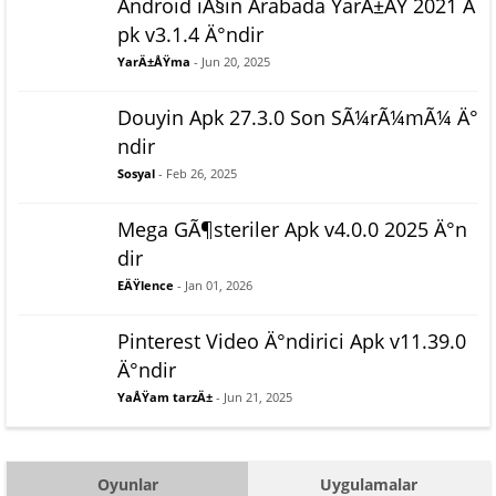
Android iÃ§in Arabada YarÄ±ÅŸ 2021 A
pk v3.1.4 Ä°ndir
YarÄ±ÅŸma
- Jun 20, 2025
Douyin Apk 27.3.0 Son SÃ¼rÃ¼mÃ¼ Ä°
ndir
Sosyal
- Feb 26, 2025
Mega GÃ¶steriler Apk v4.0.0 2025 Ä°n
dir
EÄŸlence
- Jan 01, 2026
Pinterest Video Ä°ndirici Apk v11.39.0
Ä°ndir
YaÅŸam tarzÄ±
- Jun 21, 2025
Oyunlar
Uygulamalar