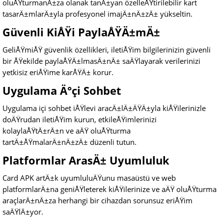
oluÅŸturmanÄ±za olanak tanÄ±yan özelleÅŸtirilebilir kart
tasarÄ±mlarÄ±yla profesyonel imajÄ±nÄ±zÄ± yükseltin.
Güvenli KiÅŸi PaylaÅŸÄ±mÄ±
GeliÅŸmiÅŸ güvenlik özellikleri, iletiÅŸim bilgilerinizin güvenli
bir ÅŸekilde paylaÅŸÄ±lmasÄ±nÄ± saÄŸlayarak verilerinizi
yetkisiz eriÅŸime karÅŸÄ± korur.
Uygulama Ä°çi Sohbet
Uygulama içi sohbet iÅŸlevi aracÄ±lÄ±ÄŸÄ±yla kiÅŸilerinizle
doÄŸrudan iletiÅŸim kurun, etkileÅŸimlerinizi
kolaylaÅŸtÄ±rÄ±n ve aÄŸ oluÅŸturma
tartÄ±ÅŸmalarÄ±nÄ±zÄ± düzenli tutun.
Platformlar ArasÄ± Uyumluluk
Card APK artÄ±k uyumluluÄŸunu masaüstü ve web
platformlarÄ±na geniÅŸleterek kiÅŸilerinize ve aÄŸ oluÅŸturma
araçlarÄ±nÄ±za herhangi bir cihazdan sorunsuz eriÅŸim
saÄŸlÄ±yor.