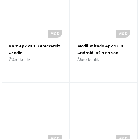
Kart Apk v4.1.3 Ãœcretsiz
Modilimitado Apk 1.0.4
Ä°ndir
Android iÃ§in En Son
Ã¼retkenlik
Ã¼retkenlik
SÃ¼rÃ¼mÃ¼ Ä°ndirin