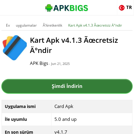
TR
Ev
uygulamalar
Ã¼retkenlik
Kart Apk v4.1.3 Ãœcretsiz Ä°ndir
Kart Apk v4.1.3 Ãœcretsiz
Ä°ndir
APK Bigs
- Jun 21, 2025
Şimdi İndirin
Card Apk
Uygulama ismi
5.0 and up
İle uyumlu
v4.1.7
En son sürüm