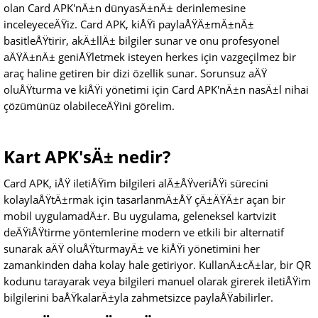
olan Card APK'nÄ±n dünyasÄ±nÄ± derinlemesine
inceleyeceÄŸiz. Card APK, kiÅŸi paylaÅŸÄ±mÄ±nÄ±
basitleÅŸtirir, akÄ±llÄ± bilgiler sunar ve onu profesyonel
aÄŸÄ±nÄ± geniÅŸletmek isteyen herkes için vazgeçilmez bir
araç haline getiren bir dizi özellik sunar. Sorunsuz aÄŸ
oluÅŸturma ve kiÅŸi yönetimi için Card APK'nÄ±n nasÄ±l nihai
çözümünüz olabileceÄŸini görelim.
Kart APK'sÄ± nedir?
Card APK, iÅŸ iletiÅŸim bilgileri alÄ±ÅŸveriÅŸi sürecini
kolaylaÅŸtÄ±rmak için tasarlanmÄ±ÅŸ çÄ±ÄŸÄ±r açan bir
mobil uygulamadÄ±r. Bu uygulama, geleneksel kartvizit
deÄŸiÅŸtirme yöntemlerine modern ve etkili bir alternatif
sunarak aÄŸ oluÅŸturmayÄ± ve kiÅŸi yönetimini her
zamankinden daha kolay hale getiriyor. KullanÄ±cÄ±lar, bir QR
kodunu tarayarak veya bilgileri manuel olarak girerek iletiÅŸim
bilgilerini baÅŸkalarÄ±yla zahmetsizce paylaÅŸabilirler.