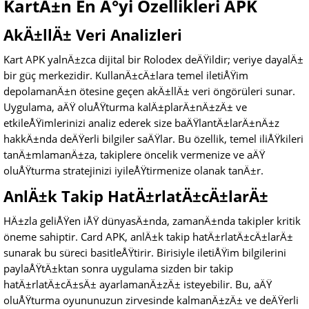
KartÄ±n En Ä°yi Özellikleri APK
AkÄ±llÄ± Veri Analizleri
Kart APK yalnÄ±zca dijital bir Rolodex deÄŸildir; veriye dayalÄ±
bir güç merkezidir. KullanÄ±cÄ±lara temel iletiÅŸim
depolamanÄ±n ötesine geçen akÄ±llÄ± veri öngörüleri sunar.
Uygulama, aÄŸ oluÅŸturma kalÄ±plarÄ±nÄ±zÄ± ve
etkileÅŸimlerinizi analiz ederek size baÄŸlantÄ±larÄ±nÄ±z
hakkÄ±nda deÄŸerli bilgiler saÄŸlar. Bu özellik, temel iliÅŸkileri
tanÄ±mlamanÄ±za, takiplere öncelik vermenize ve aÄŸ
oluÅŸturma stratejinizi iyileÅŸtirmenize olanak tanÄ±r.
AnlÄ±k Takip HatÄ±rlatÄ±cÄ±larÄ±
HÄ±zla geliÅŸen iÅŸ dünyasÄ±nda, zamanÄ±nda takipler kritik
öneme sahiptir. Card APK, anlÄ±k takip hatÄ±rlatÄ±cÄ±larÄ±
sunarak bu süreci basitleÅŸtirir. Birisiyle iletiÅŸim bilgilerini
paylaÅŸtÄ±ktan sonra uygulama sizden bir takip
hatÄ±rlatÄ±cÄ±sÄ± ayarlamanÄ±zÄ± isteyebilir. Bu, aÄŸ
oluÅŸturma oyununuzun zirvesinde kalmanÄ±zÄ± ve deÄŸerli