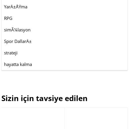
YarÄ±ÅŸma
RPG
simÃ¼lasyon
Spor DallarÄ±
strateji
hayatta kalma
Sizin için tavsiye edilen