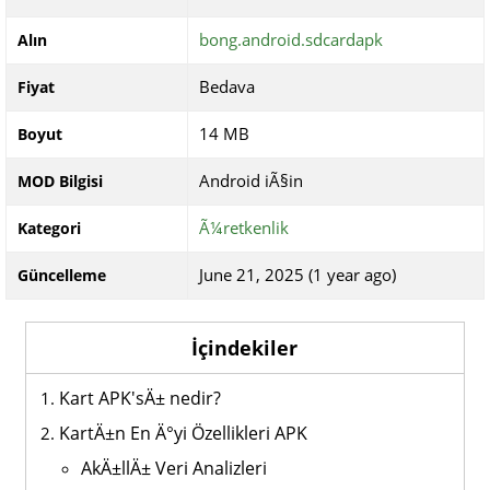
bong.android.sdcardapk
Alın
Bedava
Fiyat
14 MB
Boyut
Android iÃ§in
MOD Bilgisi
Ã¼retkenlik
Kategori
June 21, 2025 (1 year ago)
Güncelleme
İçindekiler
Kart APK'sÄ± nedir?
KartÄ±n En Ä°yi Özellikleri APK
AkÄ±llÄ± Veri Analizleri