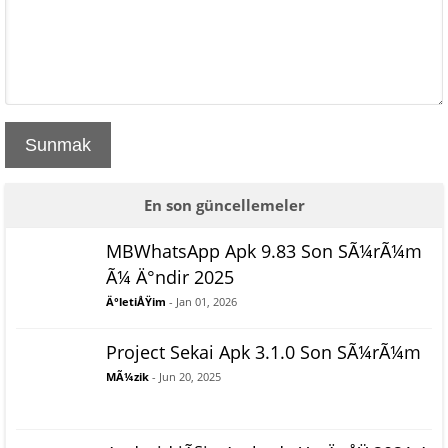
Sunmak
En son güncellemeler
MBWhatsApp Apk 9.83 Son SÃ¼rÃ¼m
Ã¼ Ä°ndir 2025
Ä°letiÅŸim
- Jan 01, 2026
Project Sekai Apk 3.1.0 Son SÃ¼rÃ¼m
MÃ¼zik
- Jun 20, 2025