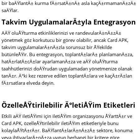
bir baÄŸlantÄ± kurma fÄ±rsatÄ±nÄ± asla kaçÄ±rmamanÄ±zÄ±
saÄŸlar.
Takvim UygulamalarÄ±yla Entegrasyon
AÄŸ oluÅŸturma etkinliklerinizi ve randevularÄ±nÄ±zÄ±
yönetmek göz korkutucu bir görev olabilir, ancak Card APK,
takvim uygulamalarÄ±nÄ±zla sorunsuz bir ÅŸekilde
bütünleÅŸir. Bu entegrasyon, toplantÄ±larÄ± planlamanÄ±za,
hatÄ±rlatÄ±cÄ±lar ayarlamanÄ±za ve aÄŸ oluÅŸturma
taahhütlerinizi doÄŸrudan uygulamadan yönetmenize olanak
tanÄ±r. Ä°ki kez rezerve edilen toplantÄ±lara ve kaçÄ±rÄ±lan
fÄ±rsatlara elveda deyin.
ÖzelleÅŸtirilebilir Ä°letiÅŸim Etiketleri
Etkili aÄŸ iletiÅŸimi için iletiÅŸim organizasyonu ÅŸarttÄ±r ve
Card APK, özelleÅŸtirilebilir iletiÅŸim etiketleriyle bunu
kolaylaÅŸtÄ±rÄ±r. BaÄŸlantÄ±larÄ±nÄ±zÄ± sektöre, konuma
veya ihtiyaçlarÄ±nÄ±za uygun herhangi bir kritere göre