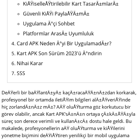
KiÅŸiselleÅŸtirilebilir Kart TasarÄ±mlarÄ±
Güvenli KiÅŸi PaylaÅŸÄ±mÄ±
Uygulama Ä°çi Sohbet
Platformlar ArasÄ± Uyumluluk
Card APK Neden Ä°yi Bir UygulamadÄ±r?
Kart APK Son Sürüm 2023'ü Ä°ndirin
Nihai Karar
SSS
DeÄŸerli bir baÄŸlantÄ±yÄ± kaçÄ±racaÄŸÄ±nÄ±zdan korkarak,
profesyonel bir ortamda iletiÅŸim bilgileri alÄ±ÅŸveriÅŸinde
hiç zorlandÄ±nÄ±z mÄ±? AÄŸ oluÅŸturma göz korkutucu bir
görev olabilir, ancak Kart APK'sÄ±nÄ±n ortaya çÄ±kÄ±ÅŸÄ±yla
süreç son derece verimli ve kullanÄ±cÄ± dostu hale geldi. Bu
makalede, profesyonellerin aÄŸ oluÅŸturma ve kiÅŸilerini
yönetme biçimini deÄŸiÅŸtiren yenilikçi bir mobil uygulama