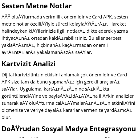
Sesten Metne Notlar
AÄŸ oluÅŸturmada verimlilik önemlidir ve Card APK, sesten
metne notlar özelliÄŸiyle süreci kolaylaÅŸtÄ±rÄ±r. Hareket
halindeyken kiÅŸilerinizle ilgili notlarÄ± dikte ederek yazma
ihtiyacÄ±nÄ± ortadan kaldÄ±rabilirsiniz. Bu eller serbest
yaklaÅŸÄ±mÄ±, hiçbir anÄ± kaçÄ±rmadan önemli
ayrÄ±ntÄ±larÄ± yakalamanÄ±zÄ± saÄŸlar.
Kartvizit Analizi
Dijital kartvizitinizin etkisini anlamak çok önemlidir ve Card
APK size tam da bunu yapmanÄ±z için gerekli araçlarÄ±
saÄŸlar. Uygulama, kartÄ±nÄ±zÄ±n ne sÄ±klÄ±kta
görüntülendiÄŸine ve paylaÅŸÄ±ldÄ±ÄŸÄ±na iliÅŸkin analizler
sunarak aÄŸ oluÅŸturma çalÄ±ÅŸmalarÄ±nÄ±zÄ±n etkinliÄŸini
ölçmenize ve veriye dayalÄ± kararlar vermenize yardÄ±mcÄ±
olur.
DoÄŸrudan Sosyal Medya Entegrasyonu