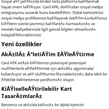
Sosyal aÄŸ çaÄŸÄ±nda birden fazla platforma baÄŸlanmak
hayati önem taÅŸÄ±yor. Card APK, doÄŸrudan sosyal medya
entegrasyonu sunarak bunu basitleÅŸtirir. Dijital kartvizitinizi
sosyal medya profillerinize baÄŸlayarak iletiÅŸim kurduÄŸunuz
kiÅŸilerin sizinle çevrimiçi baÄŸlantÄ± kurmasÄ±nÄ± ve
mesleki faaliyetlerinizle ilgili güncel bilgileri almasÄ±nÄ±
kolaylaÅŸtÄ±rabilirsiniz.
Yeni özellikler
AkÄ±llÄ± Ä°letiÅŸim EÅŸleÅŸtirme
Card APK artÄ±k kiÅŸilerinizi potansiyel potansiyel
müÅŸterilerle eÅŸleÅŸtirmek için akÄ±llÄ± algoritmalar
kullanÄ±yor ve aÄŸ oluÅŸturma fÄ±rsatlarÄ±nÄ± daha etkili bir
ÅŸekilde belirlemenize yardÄ±mcÄ± oluyor.
KiÅŸiselleÅŸtirilebilir Kart
TasarÄ±mlarÄ±
Benzersiz ve akÄ±lda kalÄ±cÄ± bir dijital kartvizit