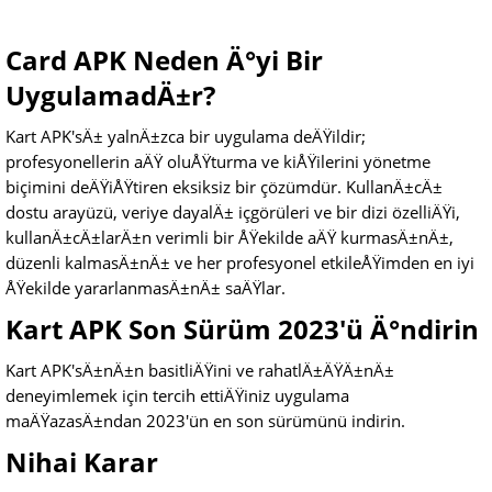
Card APK Neden Ä°yi Bir
UygulamadÄ±r?
Kart APK'sÄ± yalnÄ±zca bir uygulama deÄŸildir;
profesyonellerin aÄŸ oluÅŸturma ve kiÅŸilerini yönetme
biçimini deÄŸiÅŸtiren eksiksiz bir çözümdür. KullanÄ±cÄ±
dostu arayüzü, veriye dayalÄ± içgörüleri ve bir dizi özelliÄŸi,
kullanÄ±cÄ±larÄ±n verimli bir ÅŸekilde aÄŸ kurmasÄ±nÄ±,
düzenli kalmasÄ±nÄ± ve her profesyonel etkileÅŸimden en iyi
ÅŸekilde yararlanmasÄ±nÄ± saÄŸlar.
Kart APK Son Sürüm 2023'ü Ä°ndirin
Kart APK'sÄ±nÄ±n basitliÄŸini ve rahatlÄ±ÄŸÄ±nÄ±
deneyimlemek için tercih ettiÄŸiniz uygulama
maÄŸazasÄ±ndan 2023'ün en son sürümünü indirin.
Nihai Karar