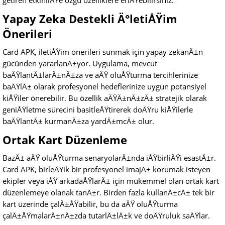
getiren etkinliÄŸe özgü özelliklere eriÅŸebilirsiniz.
Yapay Zeka Destekli Ä°letiÅŸim
Önerileri
Card APK, iletiÅŸim önerileri sunmak için yapay zekanÄ±n
gücünden yararlanÄ±yor. Uygulama, mevcut
baÄŸlantÄ±larÄ±nÄ±za ve aÄŸ oluÅŸturma tercihlerinize
baÄŸlÄ± olarak profesyonel hedeflerinize uygun potansiyel
kiÅŸiler önerebilir. Bu özellik aÄŸÄ±nÄ±zÄ± stratejik olarak
geniÅŸletme sürecini basitleÅŸtirerek doÄŸru kiÅŸilerle
baÄŸlantÄ± kurmanÄ±za yardÄ±mcÄ± olur.
Ortak Kart Düzenleme
BazÄ± aÄŸ oluÅŸturma senaryolarÄ±nda iÅŸbirliÄŸi esastÄ±r.
Card APK, birleÅŸik bir profesyonel imajÄ± korumak isteyen
ekipler veya iÅŸ arkadaÅŸlarÄ± için mükemmel olan ortak kart
düzenlemeye olanak tanÄ±r. Birden fazla kullanÄ±cÄ± tek bir
kart üzerinde çalÄ±ÅŸabilir, bu da aÄŸ oluÅŸturma
çalÄ±ÅŸmalarÄ±nÄ±zda tutarlÄ±lÄ±k ve doÄŸruluk saÄŸlar.