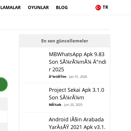
TR
LAMALAR
OYUNLAR
BLOG
En son güncellemeler
MBWhatsApp Apk 9.83
Son SÃ¼rÃ¼mÃ¼ Ä°ndi
r 2025
Ä°letiÅŸim
- Jan 01, 2026
Project Sekai Apk 3.1.0
Son SÃ¼rÃ¼m
MÃ¼zik
- Jun 20, 2025
Android iÃ§in Arabada
YarÄ±ÅŸ 2021 Apk v3.1.