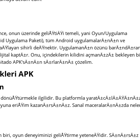
ce, onun üzerinde geliÅŸtiÄŸi temeli, yani Oyun/Uygulama
roid Uygulama Paketi), tüm Android uygulamalarÄ±nÄ±n ve
ÄŸlayan sihirli deÄŸnektir. UygulamanÄ±n özünü barÄ±ndÄ±ran
ital kaptÄ±r. Onu, içindekilerin kilidini açmanÄ±zÄ± bekleyen bi
mitado APK'sÄ±nÄ±n sÄ±rlarÄ±nÄ± çözelim.
kleri APK
n
dönüÅŸtürmekle ilgilidir. Bu platformla yaratÄ±cÄ±lÄ±ÄŸÄ±nÄ±
oyuna eriÅŸim kazanÄ±rsÄ±nÄ±z. Sanal maceralarÄ±nÄ±zda nele
 biri, oyun deneyiminizi geliÅŸtirme yeteneÄŸidir. SÄ±nÄ±rsÄ±z