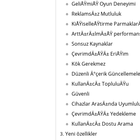
GeliÅŸmiÅŸ Oyun Deneyimi
ReklamsÄ±z Mutluluk
KiÅŸiselleÅŸtirme Parmakla
ArttÄ±rÄ±lmÄ±ÅŸ performan
Sonsuz Kaynaklar
ÇevrimdÄ±ÅŸÄ± EriÅŸim
Kök Gerekmez
Düzenli Ä°çerik Güncellemele
KullanÄ±cÄ± TopluluÄŸu
Güvenli
Cihazlar ArasÄ±nda Uyumlul
ÇevrimdÄ±ÅŸÄ± Yedekleme
KullanÄ±cÄ± Dostu Arama
Yeni özellikler