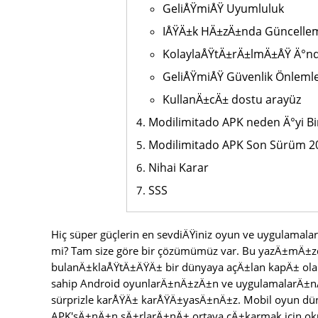
GeliÅŸmiÅŸ Uyumluluk
IÅŸÄ±k HÄ±zÄ±nda Güncelle
KolaylaÅŸtÄ±rÄ±lmÄ±ÅŸ Ä°nd
GeliÅŸmiÅŸ Güvenlik Önlemle
KullanÄ±cÄ± dostu arayüz
Modilimitado APK neden Ä°yi B
Modilimitado APK Son Sürüm 20
Nihai Karar
SSS
Hiç süper güçlerin en sevdiÄŸiniz oyun ve uygulamalar
mi? Tam size göre bir çözümümüz var. Bu yazÄ±mÄ±zd
bulanÄ±klaÅŸtÄ±ÄŸÄ± bir dünyaya açÄ±lan kapÄ± ola
sahip Android oyunlarÄ±nÄ±zÄ±n ve uygulamalarÄ±nÄ±
sürprizle karÅŸÄ± karÅŸÄ±yasÄ±nÄ±z. Mobil oyun dün
APK'sÄ±nÄ±n sÄ±rlarÄ±nÄ± ortaya çÄ±karmak için o