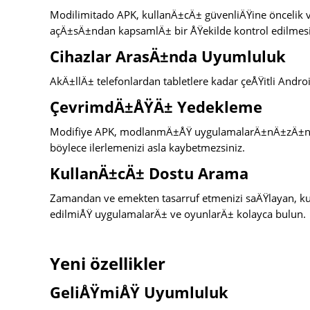
Modilimitado APK, kullanÄ±cÄ± güvenliÄŸine öncelik 
açÄ±sÄ±ndan kapsamlÄ± bir ÅŸekilde kontrol edilmesi
Cihazlar ArasÄ±nda Uyumluluk
AkÄ±llÄ± telefonlardan tabletlere kadar çeÅŸitli Andro
ÇevrimdÄ±ÅŸÄ± Yedekleme
Modifiye APK, modlanmÄ±ÅŸ uygulamalarÄ±nÄ±zÄ±n 
böylece ilerlemenizi asla kaybetmezsiniz.
KullanÄ±cÄ± Dostu Arama
Zamandan ve emekten tasarruf etmenizi saÄŸlayan, kul
edilmiÅŸ uygulamalarÄ± ve oyunlarÄ± kolayca bulun.
Yeni özellikler
GeliÅŸmiÅŸ Uyumluluk