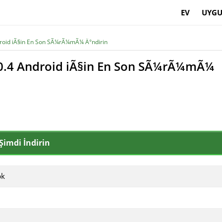
EV
UYGU
droid iÃ§in En Son SÃ¼rÃ¼mÃ¼ Ä°ndirin
.0.4 Android iÃ§in En Son SÃ¼rÃ¼mÃ¼
Şimdi İndirin
pk