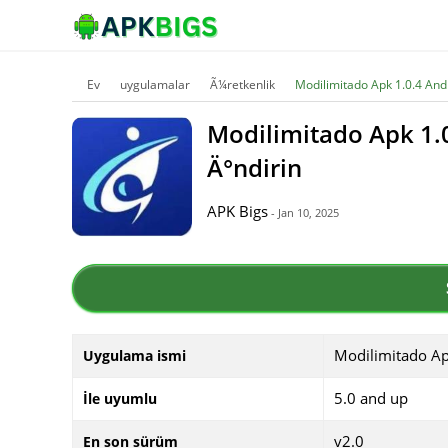
Ev
uygulamalar
Ã¼retkenlik
Modilimitado Apk 1.0.4 An
Modilimitado Apk 1
Ä°ndirin
APK Bigs
- Jan 10, 2025
Modilimitado A
Uygulama ismi
5.0 and up
İle uyumlu
v2.0
En son sürüm