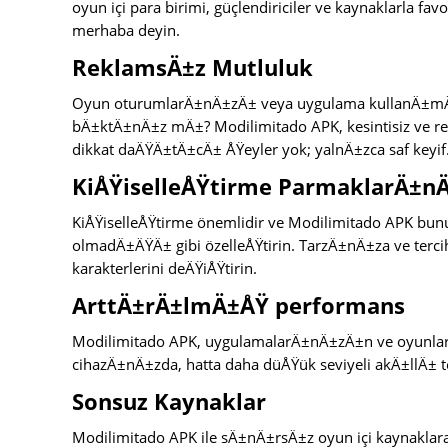
oyun içi para birimi, güçlendiriciler ve kaynaklarla f
merhaba deyin.
ReklamsÄ±z Mutluluk
Oyun oturumlarÄ±nÄ±zÄ± veya uygulama kullanÄ±mÄ±
bÄ±ktÄ±nÄ±z mÄ±? Modilimitado APK, kesintisiz ve r
dikkat daÄŸÄ±tÄ±cÄ± ÅŸeyler yok; yalnÄ±zca saf keyif
KiÅŸiselleÅŸtirme ParmaklarÄ±n
KiÅŸiselleÅŸtirme önemlidir ve Modilimitado APK bu
olmadÄ±ÄŸÄ± gibi özelleÅŸtirin. TarzÄ±nÄ±za ve tercih
karakterlerini deÄŸiÅŸtirin.
ArttÄ±rÄ±lmÄ±ÅŸ performans
Modilimitado APK, uygulamalarÄ±nÄ±zÄ±n ve oyunla
cihazÄ±nÄ±zda, hatta daha düÅŸük seviyeli akÄ±llÄ± 
Sonsuz Kaynaklar
Modilimitado APK ile sÄ±nÄ±rsÄ±z oyun içi kaynaklar