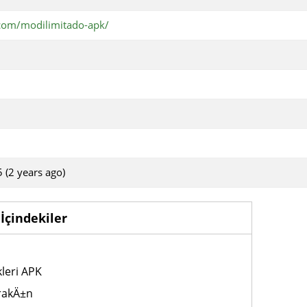
.com/modilimitado-apk/
 (2 years ago)
İçindekiler
kleri APK
rakÄ±n