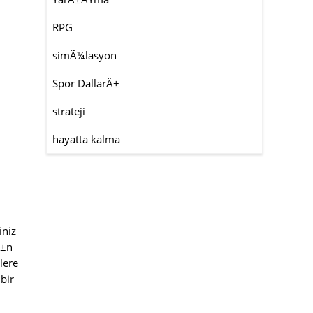
RPG
simÃ¼lasyon
Spor DallarÄ±
strateji
hayatta kalma
iniz
Ä±n
lere
bir