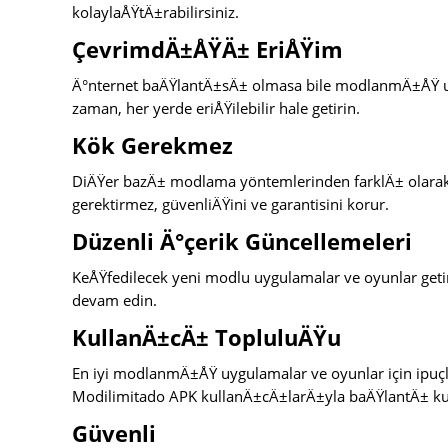
kolaylaÅŸtÄ±rabilirsiniz.
ÇevrimdÄ±ÅŸÄ± EriÅŸim
Ä°nternet baÄŸlantÄ±sÄ± olmasa bile modlanmÄ±ÅŸ uy
zaman, her yerde eriÅŸilebilir hale getirin.
Kök Gerekmez
DiÄŸer bazÄ± modlama yöntemlerinden farklÄ± olar
gerektirmez, güvenliÄŸini ve garantisini korur.
Düzenli Ä°çerik Güncellemeleri
KeÅŸfedilecek yeni modlu uygulamalar ve oyunlar geti
devam edin.
KullanÄ±cÄ± TopluluÄŸu
En iyi modlanmÄ±ÅŸ uygulamalar ve oyunlar için ipuç
Modilimitado APK kullanÄ±cÄ±larÄ±yla baÄŸlantÄ± ku
Güvenli