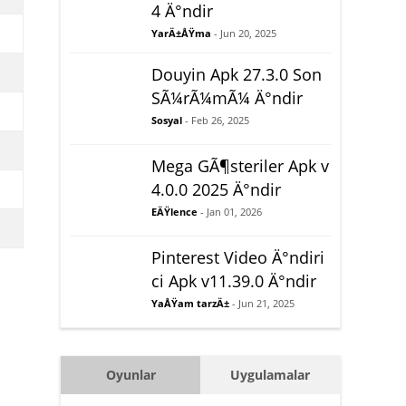
4 Ä°ndir
YarÄ±ÅŸma
- Jun 20, 2025
Douyin Apk 27.3.0 Son
SÃ¼rÃ¼mÃ¼ Ä°ndir
Sosyal
- Feb 26, 2025
Mega GÃ¶steriler Apk v
4.0.0 2025 Ä°ndir
EÄŸlence
- Jan 01, 2026
Pinterest Video Ä°ndiri
ci Apk v11.39.0 Ä°ndir
YaÅŸam tarzÄ±
- Jun 21, 2025
Oyunlar
Uygulamalar