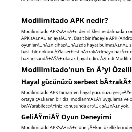
Modilimitado APK nedir?
Modilimitado APK'sÄ±nÄ±n derinliklerine dalmadan ön
APK'sÄ±nÄ± anlayalÄ±m. Basit bir ifadeyle APK (And
oyunlarÄ±nÄ±n cihazÄ±nÄ±zda hayat bulmasÄ±nÄ± sa
basit bir dokunuÅŸla serbest bÄ±rakÄ±lmaya hazÄ±r dij
hazine sandÄ±ÄŸÄ± olarak hayal edin. Åžimdi Modili
Modilimitado'nun En Ä°yi Özelli
Hayal gücünüzü serbest bÄ±rakÄ±
Modilimitado APK tamamen hayal gücünüzü gerçeÄŸe 
ortaya çÄ±karan bir dizi modlanmÄ±ÅŸ uygulama ve 
baÅŸarabileceÄŸiniz konusunda artÄ±k sÄ±nÄ±r yok.
GeliÅŸmiÅŸ Oyun Deneyimi
Modilimitado APK'sÄ±nÄ±n öne çÄ±kan özelliklerinden