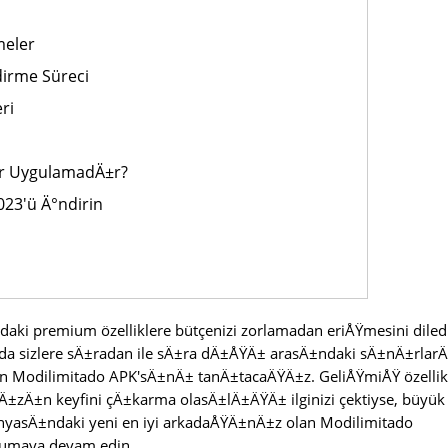
meler
irme Süreci
ri
ir UygulamadÄ±r?
23'ü Ä°ndirin
daki premium özelliklere bütçenizi zorlamadan eriÅŸmesini diled
a sizlere sÄ±radan ile sÄ±ra dÄ±ÅŸÄ± arasÄ±ndaki sÄ±nÄ±rlar
n Modilimitado APK'sÄ±nÄ± tanÄ±tacaÄŸÄ±z. GeliÅŸmiÅŸ özellik
zÄ±n keyfini çÄ±karma olasÄ±lÄ±ÄŸÄ± ilginizi çektiyse, büyük 
yasÄ±ndaki yeni en iyi arkadaÅŸÄ±nÄ±z olan Modilimitado
kumaya devam edin.