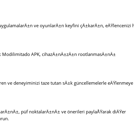
gulamalarÄ±n ve oyunlarÄ±n keyfini çÄ±karÄ±n, eÄŸlencenizi 
ak Modilimitado APK, cihazÄ±nÄ±zÄ±n rootlanmasÄ±nÄ±
ren ve deneyiminizi taze tutan sÄ±k güncellemelerle eÄŸlenmeye
larÄ±nÄ±, püf noktalarÄ±nÄ± ve önerileri paylaÅŸarak diÄŸer
run.