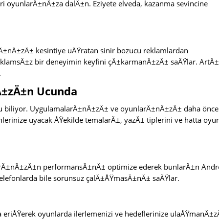
avori oyunlarÄ±nÄ±za dalÄ±n. Eziyete elveda, kazanma sevincine
nÄ±zÄ± kesintiye uÄŸratan sinir bozucu reklamlardan
eklamsÄ±z bir deneyimin keyfini çÄ±karmanÄ±zÄ± saÄŸlar. ArtÄ
.
Ä±zÄ±n Ucunda
nu biliyor. UygulamalarÄ±nÄ±zÄ± ve oyunlarÄ±nÄ±zÄ± daha önce
lerinize uyacak ÅŸekilde temalarÄ±, yazÄ± tiplerini ve hatta oyu
rÄ±nÄ±zÄ±n performansÄ±nÄ± optimize ederek bunlarÄ±n Andr
telefonlarda bile sorunsuz çalÄ±ÅŸmasÄ±nÄ± saÄŸlar.
a eriÅŸerek oyunlarda ilerlemenizi ve hedeflerinize ulaÅŸmanÄ±