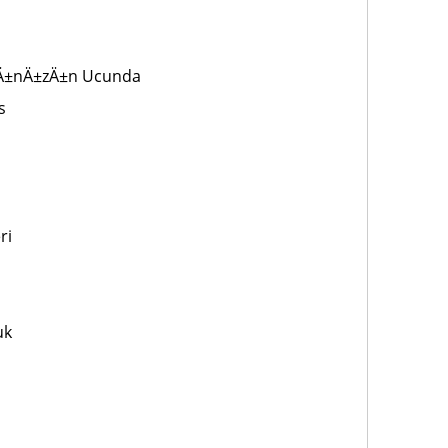
rÄ±nÄ±zÄ±n Ucunda
s
ri
uk