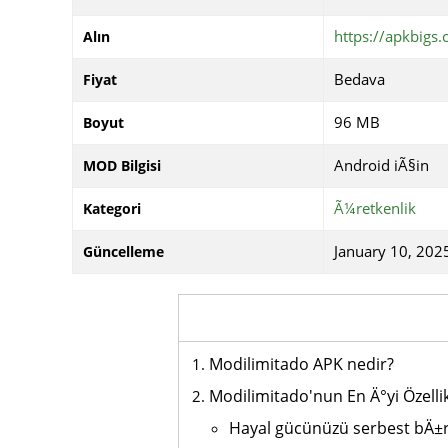
https://apkbigs
Alın
Bedava
Fiyat
96 MB
Boyut
Android iÃ§in
MOD Bilgisi
Ã¼retkenlik
Kategori
January 10, 2025
Güncelleme
Modilimitado APK nedir?
Modilimitado'nun En Ä°yi Özelli
Hayal gücünüzü serbest bÄ±