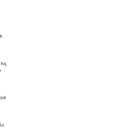
±k
 hiç
n
oid
zÄ±