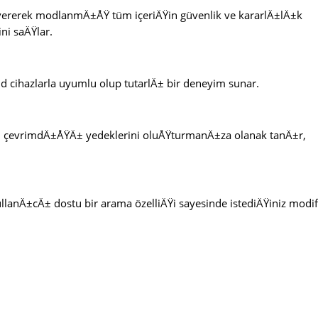
vererek modlanmÄ±ÅŸ tüm içeriÄŸin güvenlik ve kararlÄ±lÄ±k
ni saÄŸlar.
id cihazlarla uyumlu olup tutarlÄ± bir deneyim sunar.
çevrimdÄ±ÅŸÄ± yedeklerini oluÅŸturmanÄ±za olanak tanÄ±r,
lanÄ±cÄ± dostu bir arama özelliÄŸi sayesinde istediÄŸiniz modif