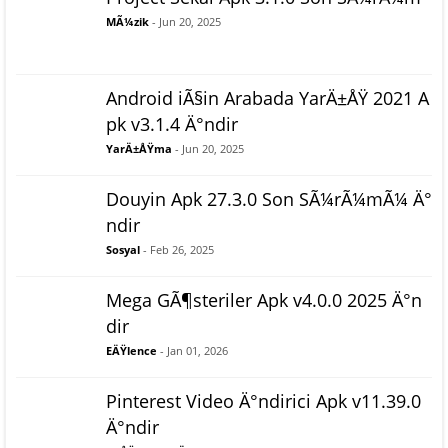
MÃ¼zik
- Jun 20, 2025
Android iÃ§in Arabada YarÄ±ÅŸ 2021 A
pk v3.1.4 Ä°ndir
YarÄ±ÅŸma
- Jun 20, 2025
Douyin Apk 27.3.0 Son SÃ¼rÃ¼mÃ¼ Ä°
ndir
Sosyal
- Feb 26, 2025
Mega GÃ¶steriler Apk v4.0.0 2025 Ä°n
dir
EÄŸlence
- Jan 01, 2026
Pinterest Video Ä°ndirici Apk v11.39.0
Ä°ndir