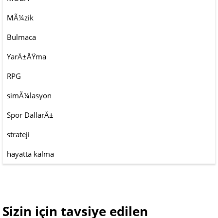
MÃ¼zik
Bulmaca
YarÄ±ÅŸma
RPG
simÃ¼lasyon
Spor DallarÄ±
strateji
hayatta kalma
Sizin için tavsiye edilen