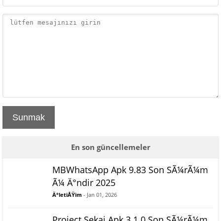
Sunmak
En son güncellemeler
MBWhatsApp Apk 9.83 Son SÃ¼rÃ¼m
Ã¼ Ä°ndir 2025
Ä°letiÅŸim
- Jan 01, 2026
Project Sekai Apk 3.1.0 Son SÃ¼rÃ¼m