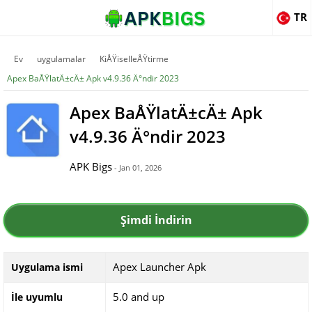
TR
Ev
uygulamalar
KiÅŸiselleÅŸtirme
Apex BaÅŸlatÄ±cÄ± Apk v4.9.36 Ä°ndir 2023
Apex BaÅŸlatÄ±cÄ± Apk
v4.9.36 Ä°ndir 2023
APK Bigs
- Jan 01, 2026
Şimdi İndirin
Apex Launcher Apk
Uygulama ismi
5.0 and up
İle uyumlu