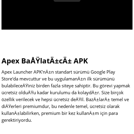
Apex BaÅŸlatÄ±cÄ± APK
Apex Launcher APK'nÄ±n standart sürümü Google Play
Store'da mevcuttur ve bu uygulamanÄ±n ilk sürümünü
bulabileceÄŸiniz birden fazla siteye sahiptir. Bu görevi yapmak
ücretsiz olduÄŸu kadar kurulumu da kolaydÄ±r. Size birçok
özellik verilecek ve hepsi ücretsiz deÄŸil. BazÄ±larÄ± temel ve
diÄŸerleri premiumdur, bu nedenle temel, ücretsiz olarak
kullanÄ±labilirken, premium bir kez kullanÄ±m için para
gerektiriyordu.