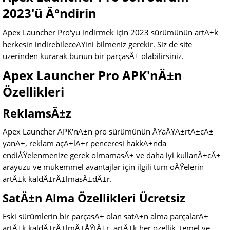
2023'ü Ä°ndirin
Apex Launcher Pro'yu indirmek için 2023 sürümünün artÄ±k
herkesin indirebileceÄŸini bilmeniz gerekir. Siz de site
üzerinden kurarak bunun bir parçasÄ± olabilirsiniz.
Apex Launcher Pro APK'nÄ±n
Özellikleri
ReklamsÄ±z
Apex Launcher APK'nÄ±n pro sürümünün ÅŸaÅŸÄ±rtÄ±cÄ±
yanÄ±, reklam açÄ±lÄ±r penceresi hakkÄ±nda
endiÅŸelenmenize gerek olmamasÄ± ve daha iyi kullanÄ±cÄ±
arayüzü ve mükemmel avantajlar için ilgili tüm öÄŸelerin
artÄ±k kaldÄ±rÄ±lmasÄ±dÄ±r.
SatÄ±n Alma Özellikleri Ücretsiz
Eski sürümlerin bir parçasÄ± olan satÄ±n alma parçalarÄ±
artÄ±k kaldÄ±rÄ±lmÄ±ÅŸtÄ±r, artÄ±k her özellik, temel ve