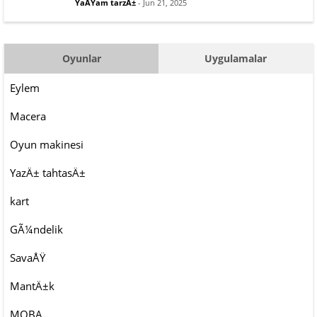
YaÅŸam tarzÄ±
- Jun 21, 2025
Oyunlar
Uygulamalar
Eylem
Macera
Oyun makinesi
YazÄ± tahtasÄ±
kart
GÃ¼ndelik
SavaÅŸ
MantÄ±k
MOBA