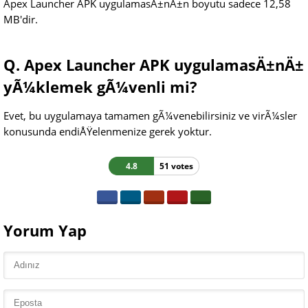
Apex Launcher APK uygulamasÄ±nÄ±n boyutu sadece 12,58
MB'dir.
Q. Apex Launcher APK uygulamasÄ±nÄ±
yÃ¼klemek gÃ¼venli mi?
Evet, bu uygulamaya tamamen gÃ¼venebilirsiniz ve virÃ¼sler
konusunda endiÅŸelenmenize gerek yoktur.
4.8
51 votes
Yorum Yap