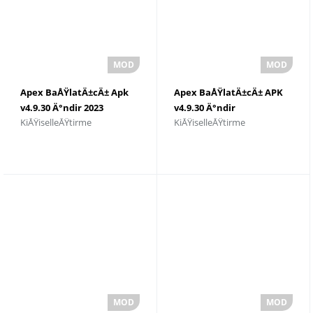
Apex BaÅŸlatÄ±cÄ± Apk
Apex BaÅŸlatÄ±cÄ± APK
v4.9.30 Ä°ndir 2023
v4.9.30 Ä°ndir
KiÅŸiselleÅŸtirme
KiÅŸiselleÅŸtirme