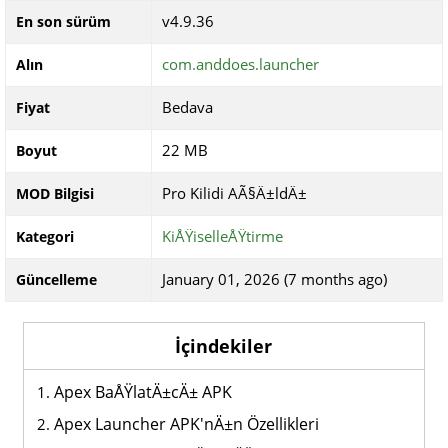
v4.9.36
En son sürüm
com.anddoes.launcher
Alın
Bedava
Fiyat
22 MB
Boyut
Pro Kilidi AÃ§Ä±ldÄ±
MOD Bilgisi
KiÅŸiselleÅŸtirme
Kategori
January 01, 2026 (7 months ago)
Güncelleme
İçindekiler
Apex BaÅŸlatÄ±cÄ± APK
Apex Launcher APK'nÄ±n Özellikleri