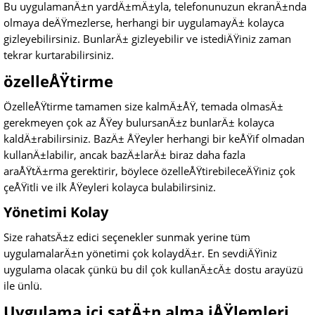
Bu uygulamanÄ±n yardÄ±mÄ±yla, telefonunuzun ekranÄ±nda
olmaya deÄŸmezlerse, herhangi bir uygulamayÄ± kolayca
gizleyebilirsiniz. BunlarÄ± gizleyebilir ve istediÄŸiniz zaman
tekrar kurtarabilirsiniz.
özelleÅŸtirme
ÖzelleÅŸtirme tamamen size kalmÄ±ÅŸ, temada olmasÄ±
gerekmeyen çok az ÅŸey bulursanÄ±z bunlarÄ± kolayca
kaldÄ±rabilirsiniz. BazÄ± ÅŸeyler herhangi bir keÅŸif olmadan
kullanÄ±labilir, ancak bazÄ±larÄ± biraz daha fazla
araÅŸtÄ±rma gerektirir, böylece özelleÅŸtirebileceÄŸiniz çok
çeÅŸitli ve ilk ÅŸeyleri kolayca bulabilirsiniz.
Yönetimi Kolay
Size rahatsÄ±z edici seçenekler sunmak yerine tüm
uygulamalarÄ±n yönetimi çok kolaydÄ±r. En sevdiÄŸiniz
uygulama olacak çünkü bu dil çok kullanÄ±cÄ± dostu arayüzü
ile ünlü.
Uygulama içi satÄ±n alma iÅŸlemleri