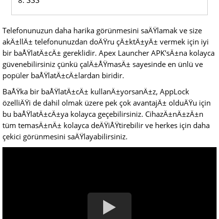
SSS
Telefonunuzun daha harika görünmesini saÄŸlamak ve size
akÄ±llÄ± telefonunuzdan doÄŸru çÄ±ktÄ±yÄ± vermek için iyi
bir baÅŸlatÄ±cÄ± gereklidir. Apex Launcher APK'sÄ±na kolayca
güvenebilirsiniz çünkü çalÄ±ÅŸmasÄ± sayesinde en ünlü ve
popüler baÅŸlatÄ±cÄ±lardan biridir.
BaÅŸka bir baÅŸlatÄ±cÄ± kullanÄ±yorsanÄ±z, AppLock
özelliÄŸi de dahil olmak üzere pek çok avantajÄ± olduÄŸu için
bu baÅŸlatÄ±cÄ±ya kolayca geçebilirsiniz. CihazÄ±nÄ±zÄ±n
tüm temasÄ±nÄ± kolayca deÄŸiÅŸtirebilir ve herkes için daha
çekici görünmesini saÄŸlayabilirsiniz.