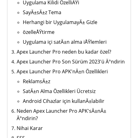
Uygulama Kilidi ÖzelliÄŸi
SayÄ±sÄ±z Tema
Herhangi bir UygulamayÄ± Gizle
özelleÅŸtirme
Uygulama içi satÄ±n alma iÅŸlemleri
Apex Launcher Pro neden bu kadar özel?
Apex Launcher Pro Son Sürüm 2023'ü Ä°ndirin
Apex Launcher Pro APK'nÄ±n Özellikleri
ReklamsÄ±z
SatÄ±n Alma Özellikleri Ücretsiz
Android Cihazlar için kullanÄ±labilir
Neden Apex Launcher Pro APK'sÄ±nÄ±
Ä°ndirin?
Nihai Karar