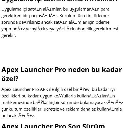
Uygulama içi satÄ±n alÄ±mlar, bu uygulamanÄ±n para
gerektiren bir parçasÄ±dÄ±r. Kurulum ücretini ödemek
zorunda deÄŸilsiniz ancak satÄ±n alÄ±mlar için ödeme
yapmanÄ±z ve aylÄ±k veya yÄ±llÄ±k abonelik gerektirmesi
gerekir.
Apex Launcher Pro neden bu kadar
özel?
Apex Launcher Pro APK ile ilgili özel bir ÅŸey, bu kadar iyi
özellikleri bu kadar uygun koÅŸullarla kullanÄ±cÄ±larÄ±n
mahkemesinde baÅŸka hiçbir sürümde bulamayacaksÄ±nÄ±z
çünkü tüm özellikleri ücretsiz ve reklam daha az kullanÄ±mla
bulacaksÄ±nÄ±z.
Apex Launcher Pro Son Sürüm