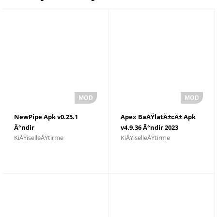
NewPipe Apk v0.25.1
Apex BaÅŸlatÄ±cÄ± Apk
Ä°ndir
v4.9.36 Ä°ndir 2023
KiÅŸiselleÅŸtirme
KiÅŸiselleÅŸtirme