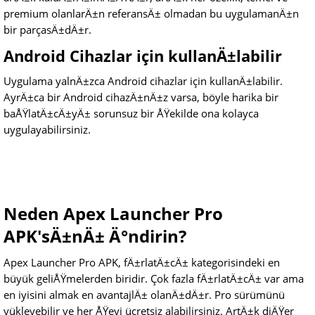
premium olanlarÄ±n referansÄ± olmadan bu uygulamanÄ±n
bir parçasÄ±dÄ±r.
Android Cihazlar için kullanÄ±labilir
Uygulama yalnÄ±zca Android cihazlar için kullanÄ±labilir.
AyrÄ±ca bir Android cihazÄ±nÄ±z varsa, böyle harika bir
baÅŸlatÄ±cÄ±yÄ± sorunsuz bir ÅŸekilde ona kolayca
uygulayabilirsiniz.
Neden Apex Launcher Pro
APK'sÄ±nÄ± Ä°ndirin?
Apex Launcher Pro APK, fÄ±rlatÄ±cÄ± kategorisindeki en
büyük geliÅŸmelerden biridir. Çok fazla fÄ±rlatÄ±cÄ± var ama
en iyisini almak en avantajlÄ± olanÄ±dÄ±r. Pro sürümünü
yükleyebilir ve her ÅŸeyi ücretsiz alabilirsiniz. ArtÄ±k diÄŸer