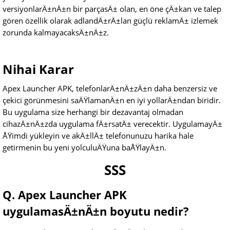
versiyonlarÄ±nÄ±n bir parçasÄ± olan, en öne çÄ±kan ve talep
gören özellik olarak adlandÄ±rÄ±lan güçlü reklamÄ± izlemek
zorunda kalmayacaksÄ±nÄ±z.
Nihai Karar
Apex Launcher APK, telefonlarÄ±nÄ±zÄ±n daha benzersiz ve
çekici görünmesini saÄŸlamanÄ±n en iyi yollarÄ±ndan biridir.
Bu uygulama size herhangi bir dezavantaj olmadan
cihazÄ±nÄ±zda uygulama fÄ±rsatÄ± verecektir. UygulamayÄ±
ÅŸimdi yükleyin ve akÄ±llÄ± telefonunuzu harika hale
getirmenin bu yeni yolculuÄŸuna baÅŸlayÄ±n.
SSS
Q. Apex Launcher APK
uygulamasÄ±nÄ±n boyutu nedir?