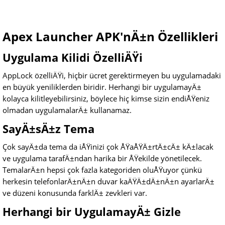
Apex Launcher APK'nÄ±n Özellikleri
Uygulama Kilidi ÖzelliÄŸi
AppLock özelliÄŸi, hiçbir ücret gerektirmeyen bu uygulamadaki
en büyük yeniliklerden biridir. Herhangi bir uygulamayÄ±
kolayca kilitleyebilirsiniz, böylece hiç kimse sizin endiÅŸeniz
olmadan uygulamalarÄ± kullanamaz.
SayÄ±sÄ±z Tema
Çok sayÄ±da tema da iÅŸinizi çok ÅŸaÅŸÄ±rtÄ±cÄ± kÄ±lacak
ve uygulama tarafÄ±ndan harika bir ÅŸekilde yönetilecek.
TemalarÄ±n hepsi çok fazla kategoriden oluÅŸuyor çünkü
herkesin telefonlarÄ±nÄ±n duvar kaÄŸÄ±dÄ±nÄ±n ayarlarÄ±
ve düzeni konusunda farklÄ± zevkleri var.
Herhangi bir UygulamayÄ± Gizle