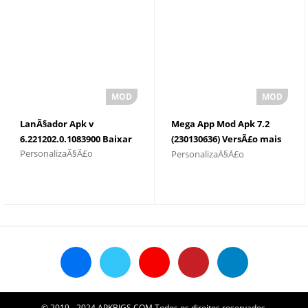
LanÃ§ador Apk v
Mega App Mod Apk 7.2
6.221202.0.1083900 Baixar
(230130636) VersÃ£o mais
PersonalizaÃ§Ã£o
PersonalizaÃ§Ã£o
recente
© 2019 - 2024 APKBIGS.COM Todos os direitos reservados.