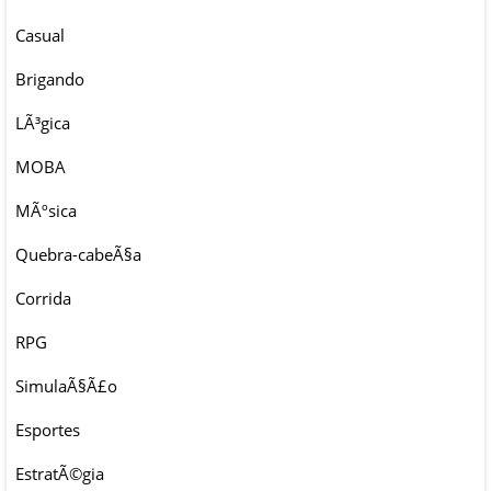
Casual
Brigando
LÃ³gica
MOBA
MÃºsica
Quebra-cabeÃ§a
Corrida
RPG
SimulaÃ§Ã£o
Esportes
EstratÃ©gia