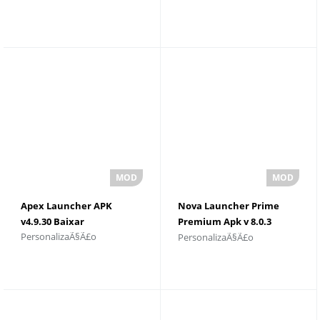
Apex Launcher APK
Nova Launcher Prime
v4.9.30 Baixar
Premium Apk v 8.0.3
PersonalizaÃ§Ã£o
PersonalizaÃ§Ã£o
Download grÃ¡tis