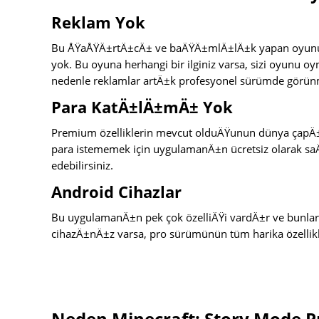
Reklam Yok
Bu ÅŸaÅŸÄ±rtÄ±cÄ± ve baÄŸÄ±mlÄ±lÄ±k yapan oyunu o
yok. Bu oyuna herhangi bir ilginiz varsa, sizi oyunu
nedenle reklamlar artÄ±k profesyonel sürümde görü
Para KatÄ±lÄ±mÄ± Yok
Premium özelliklerin mevcut olduÄŸunun dünya çapÄ±n
para istememek için uygulamanÄ±n ücretsiz olarak sa
edebilirsiniz.
Android Cihazlar
Bu uygulamanÄ±n pek çok özelliÄŸi vardÄ±r ve bunlar
cihazÄ±nÄ±z varsa, pro sürümünün tüm harika özellikle
Neden Minecraft: Story Mode Pr