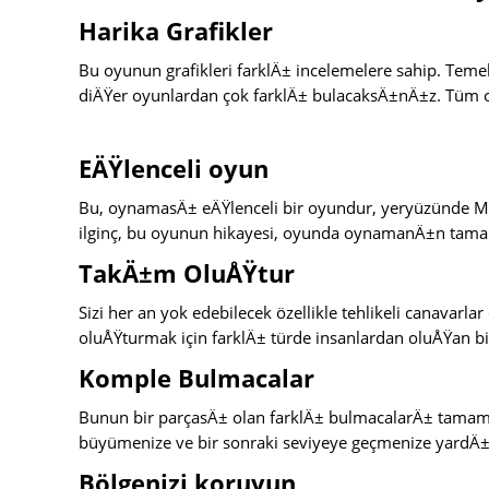
Harika Grafikler
Bu oyunun grafikleri farklÄ± incelemelere sahip. Teme
diÄŸer oyunlardan çok farklÄ± bulacaksÄ±nÄ±z. Tüm 
EÄŸlenceli oyun
Bu, oynamasÄ± eÄŸlenceli bir oyundur, yeryüzünde M
ilginç, bu oyunun hikayesi, oyunda oynamanÄ±n tama
TakÄ±m OluÅŸtur
Sizi her an yok edebilecek özellikle tehlikeli canavarl
oluÅŸturmak için farklÄ± türde insanlardan oluÅŸan 
Komple Bulmacalar
Bunun bir parçasÄ± olan farklÄ± bulmacalarÄ± tam
büyümenize ve bir sonraki seviyeye geçmenize yardÄ±m
Bölgenizi koruyun