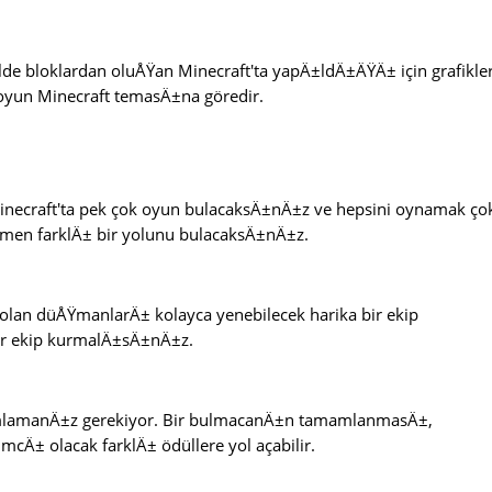
lde bloklardan oluÅŸan Minecraft'ta yapÄ±ldÄ±ÄŸÄ± için grafikler
oyun Minecraft temasÄ±na göredir.
inecraft'ta pek çok oyun bulacaksÄ±nÄ±z ve hepsini oynamak ço
men farklÄ± bir yolunu bulacaksÄ±nÄ±z.
ar olan düÅŸmanlarÄ± kolayca yenebilecek harika bir ekip
bir ekip kurmalÄ±sÄ±nÄ±z.
amlamanÄ±z gerekiyor. Bir bulmacanÄ±n tamamlanmasÄ±,
cÄ± olacak farklÄ± ödüllere yol açabilir.