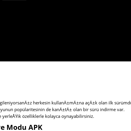
lgileniyorsanÄ±z herkesin kullanÄ±mÄ±na açÄ±k olan ilk sürümd
oyunun popülaritesinin de kanÄ±tÄ± olan bir sürü indirme var.
yerleÅŸik özelliklerle kolayca oynayabilirsiniz.
aye Modu APK