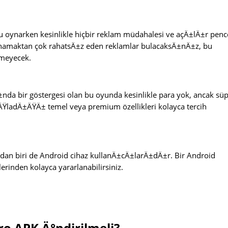
ynarken kesinlikle hiçbir reklam müdahalesi ve açÄ±lÄ±r penc
 oynamaktan çok rahatsÄ±z eden reklamlar bulacaksÄ±nÄ±z, bu
nmeyecek.
da bir göstergesi olan bu oyunda kesinlikle para yok, ancak sü
ÄŸladÄ±ÄŸÄ± temel veya premium özellikleri kolayca tercih
dan biri de Android cihaz kullanÄ±cÄ±larÄ±dÄ±r. Bir Android
rinden kolayca yararlanabilirsiniz.
o APK Ä°ndirilmeli?