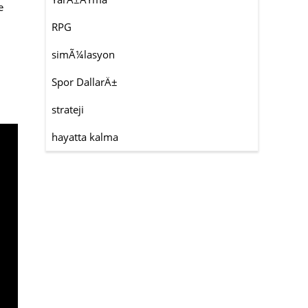
e
RPG
simÃ¼lasyon
Spor DallarÄ±
strateji
hayatta kalma