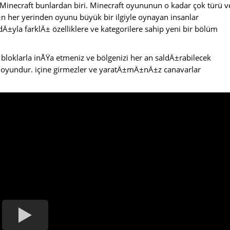
necraft bunlardan biri. Minecraft oyununun o kadar çok türü v
Ä±n her yerinden oyunu büyük bir ilgiyle oynayan insanlar
yla farklÄ± özelliklere ve kategorilere sahip yeni bir bölüm
bloklarla inÅŸa etmeniz ve bölgenizi her an saldÄ±rabilecek
 oyundur. içine girmezler ve yaratÄ±mÄ±nÄ±z canavarlar