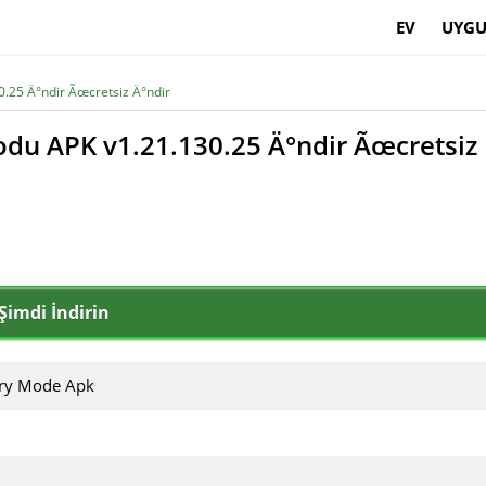
EV
UYGU
.25 Ä°ndir Ãœcretsiz Ä°ndir
odu APK v1.21.130.25 Ä°ndir Ãœcretsiz
Şimdi İndirin
ory Mode Apk