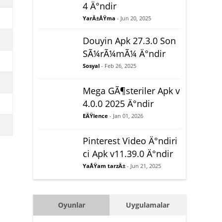
4 Ä°ndir
YarÄ±ÅŸma
- Jun 20, 2025
Douyin Apk 27.3.0 Son
SÃ¼rÃ¼mÃ¼ Ä°ndir
Sosyal
- Feb 26, 2025
Mega GÃ¶steriler Apk v
4.0.0 2025 Ä°ndir
EÄŸlence
- Jan 01, 2026
Pinterest Video Ä°ndiri
ci Apk v11.39.0 Ä°ndir
YaÅŸam tarzÄ±
- Jun 21, 2025
Oyunlar
Uygulamalar