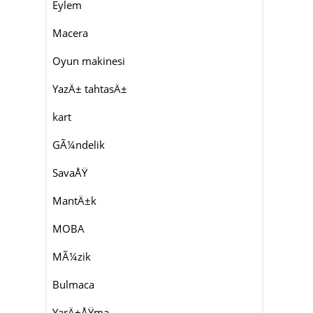
Eylem
Macera
Oyun makinesi
YazÄ± tahtasÄ±
kart
GÃ¼ndelik
SavaÅŸ
MantÄ±k
MOBA
MÃ¼zik
Bulmaca
YarÄ±ÅŸma