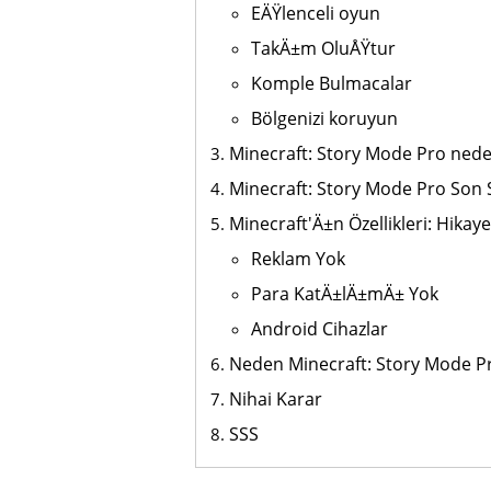
EÄŸlenceli oyun
TakÄ±m OluÅŸtur
Komple Bulmacalar
Bölgenizi koruyun
Minecraft: Story Mode Pro nede
Minecraft: Story Mode Pro Son
Minecraft'Ä±n Özellikleri: Hika
Reklam Yok
Para KatÄ±lÄ±mÄ± Yok
Android Cihazlar
Neden Minecraft: Story Mode Pr
Nihai Karar
SSS