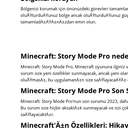
Bölgenizi korumak için önünüzdeki görevleri tamamla
oluÅŸturduÄŸunuz bölge ancak oluÅŸturduÄŸunuz güçl
tamamladÄ±ÄŸÄ±nÄ±zdan emin olun.
Minecraft: Story Mode Pro nede
Minecraft: Story Mode Pro, Minecraft oyununa ilginiz
sürüm size yeni özellikler sunmayacak, ancak yeni ol
oluÅŸmasÄ±, bu uygulamanÄ±n size saÄŸlayacaÄŸÄ± e
Minecraft: Story Mode Pro Son 
Minecraft: Story Mode Pro'nun son sürümü 2023, daha
Bu sürüm size hiçbir aksaklÄ±k sunmayacak ve sizi ço
saÄŸlayacaktÄ±r.
Minecraft'Ä±n Özellikleri: Hik