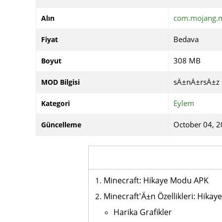
com.mojang.m
Alın
Bedava
Fiyat
308 MB
Boyut
sÄ±nÄ±rsÄ±z 
MOD Bilgisi
Eylem
Kategori
October 04, 2
Güncelleme
Minecraft: Hikaye Modu APK
Minecraft'Ä±n Özellikleri: Hika
Harika Grafikler