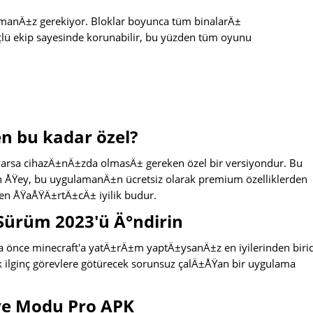
manÄ±z gerekiyor. Bloklar boyunca tüm binalarÄ±
ü ekip sayesinde korunabilir, bu yüzden tüm oyunu
n bu kadar özel?
 varsa cihazÄ±nÄ±zda olmasÄ± gereken özel bir versiyondur. Bu
an ÅŸey, bu uygulamanÄ±n ücretsiz olarak premium özelliklerden
n ÅŸaÅŸÄ±rtÄ±cÄ± iyilik budur.
Sürüm 2023'ü Ä°ndirin
 önce minecraft'a yatÄ±rÄ±m yaptÄ±ysanÄ±z en iyilerinden birid
k ilginç görevlere götürecek sorunsuz çalÄ±ÅŸan bir uygulama
aye Modu Pro APK