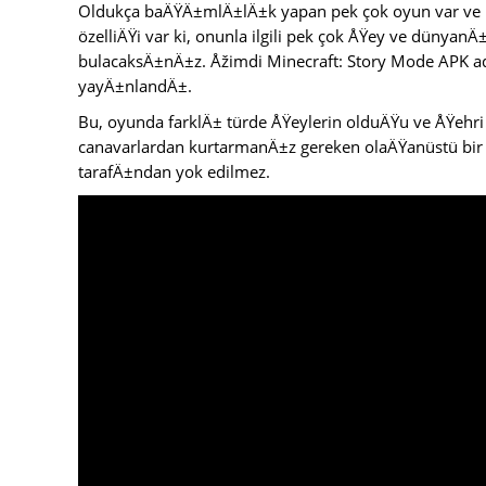
Oldukça baÄŸÄ±mlÄ±lÄ±k yapan pek çok oyun var ve Mi
özelliÄŸi var ki, onunla ilgili pek çok ÅŸey ve dünyan
bulacaksÄ±nÄ±z. Åžimdi Minecraft: Story Mode APK adÄ±
yayÄ±nlandÄ±.
Bu, oyunda farklÄ± türde ÅŸeylerin olduÄŸu ve ÅŸehri 
canavarlardan kurtarmanÄ±z gereken olaÄŸanüstü bir
tarafÄ±ndan yok edilmez.