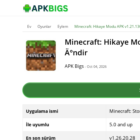
Ev
Oyunlar
Eylem
Minecraft: Hikaye Modu APK v1.21.130
Minecraft: Hikaye M
Ä°ndir
APK Bigs
- Oct 04, 2026
Minecraft: St
Uygulama ismi
5.0 and up
İle uyumlu
v1.26.20.28
En son sürüm