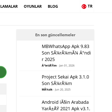
TR
LAMALAR
OYUNLAR
BLOG
En son güncellemeler
MBWhatsApp Apk 9.83
Son SÃ¼rÃ¼mÃ¼ Ä°ndi
r 2025
Ä°letiÅŸim
- Jan 01, 2026
Project Sekai Apk 3.1.0
Son SÃ¼rÃ¼m
MÃ¼zik
- Jun 20, 2025
Android iÃ§in Arabada
YarÄ±ÅŸ 2021 Apk v3.1.