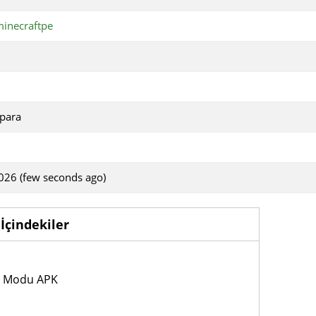
inecraftpe
para
026 (few seconds ago)
İçindekiler
ye Modu APK